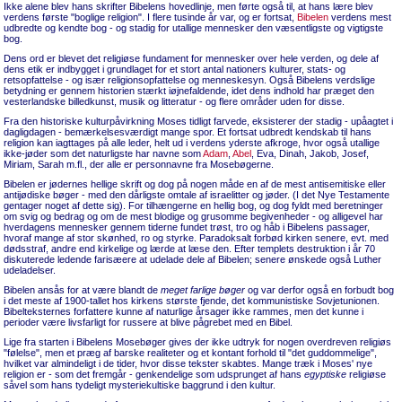
Ikke alene blev hans skrifter Bibelens hovedlinje, men førte også til, at hans lære blev
verdens første "boglige religion". I flere tusinde år var, og er fortsat,
Bibelen
verdens mest
udbredte og kendte bog - og stadig for utallige mennesker den væsentligste og vigtigste
bog.
Dens ord er blevet det religiøse fundament for mennesker over hele verden, og dele af
dens etik er indbygget i grundlaget for et stort antal nationers kulturer, stats- og
retsopfattelse - og især religionsopfattelse og menneskesyn. Også Bibelens verdslige
betydning er gennem historien stærkt iøjnefaldende, idet dens indhold har præget den
vesterlandske billedkunst, musik og litteratur - og flere områder uden for disse.
Fra den historiske kulturpåvirkning Moses tidligt farvede, eksisterer der stadig - upåagtet i
dagligdagen - bemærkelsesværdigt mange spor. Et fortsat udbredt kendskab til hans
religion kan iagttages på alle leder, helt ud i verdens yderste afkroge, hvor også utallige
ikke-jøder som det naturligste har navne som
Adam
,
Abel
, Eva, Dinah, Jakob, Josef,
Miriam, Sarah m.fl., der alle er personnavne fra Mosebøgerne.
Bibelen er jødernes hellige skrift og dog på nogen måde en af de mest antisemitiske eller
antijødiske bøger - med den dårligste omtale af israelitter og jøder. (I det Nye Testamente
gentager noget af dette sig). For tilhængerne en hellig bog, og dog fyldt med beretninger
om svig og bedrag og om de mest blodige og grusomme begivenheder - og alligevel har
hverdagens mennesker gennem tiderne fundet trøst, tro og håb i Bibelens passager,
hvoraf mange af stor skønhed, ro og styrke. Paradoksalt forbød kirken senere, evt. med
dødsstraf, andre end kirkelige og lærde at læse den. Efter templets destruktion i år 70
diskuterede ledende farisæere at udelade dele af Bibelen; senere ønskede også Luther
udeladelser.
Bibelen ansås for at være blandt de
meget farlige bøger
og var derfor også en forbudt bog
i det meste af 1900-tallet hos kirkens største fjende, det kommunistiske Sovjetunionen.
Bibelteksternes forfattere kunne af naturlige årsager ikke rammes, men det kunne i
perioder være livsfarligt for russere at blive pågrebet med en Bibel.
Lige fra starten i Bibelens Mosebøger gives der ikke udtryk for nogen overdreven religiøs
"følelse", men et præg af barske realiteter og et kontant forhold til "det guddommelige",
hvilket var almindeligt i de tider, hvor disse tekster skabtes. Mange træk i Moses' nye
religion er - som det fremgår - genkendelige som udsprunget af hans
egyptiske
religiøse
såvel som hans tydeligt mysteriekultiske baggrund i den kultur.