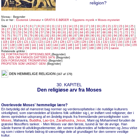
religion?
Niveau : Begynder
Du er her :
Esoterisk Litteratur
»
GRATIS E-BØGER
»
Egyptens mystik
»
Moses-mysteriet
Side :
1
|
2
|
3
|
4
|
5
|
6
|
7
|
8
|
9
|
10
|
11
|
12
|
13
|
14
|
15
|
16
|
17
|
18
|
19
|
20
|
21
|
22
|
23
|
24
|
25
|
26
|
27
|
28
|
29
|
30
|
31
|
32
|
33
|
34
|
35
|
36
|
37
|
38
|
39
|
40
|
41
|
42
|
43
|
44
|
45
|
46
|
47
|
48
|
49
|
50
|
51
|
52
|
53
|
54
|
55
|
56
|
57
|
58
|
59
|
60
|
61
|
62
|
63
|
64
|
65
|
66
|
67
|
68
|
69
|
70
|
71
|
72
|
73
|
74
|
75
|
76
|
77
|
78
|
79
|
80
|
81
|
82
|
83
|
84
|
85
|
86
|
87
|
88
|
89
|
90
|
91
|
92
|
93
|
94
|
95
|
96
|
97
|
98
|
99
|
100
|
101
|
102
|
103
|
104
|
105
|
106
|
107
|
108
|
109
|
110
|
111
|
112
|
113
|
114
|
115
|
116
|
117
|
118
|
119
|
120
|
121
|
122
|
123
|
124
|
125
|
126
|
127
|
128
|
129
|
130
|
131
|
132
|
133
|
134
|
135
|
136
|
137
|
138
|
139
|
140
|
141
|
142
|
143
|
144
|
145
|
146
|
147
|
148
|
149
|
150
|
151
|
152
|
153
|
154
|
155
|
156
|
157
|
158
|
159
|
160
|
161
|
162
|
163
|
164
|
165
|
166
|
167
|
168
|
169
|
170
|
næste
Relaterede artikler :
DE FORTRÃ†NGTE OPTEGNELSER
(Begynder)
GÃ…DEN OM FARAOS DATTERS SÃ˜N
(Begynder)
DEN FORSVUNDE TRONARVING
(Begynder)
PROFETEN SOM UKENDT GENI
(Begynder)
DEN HEMMELIGE RELIGION
(167 af 170)
30. KAPITEL
Den religiøse arv fra Moses
Overlevede Moses' hemmelige lære?
En betydelig del af mønstret bag normer og verdensopfattelse i de nutidige kulturers
virkelighed, som størstedelen af klodens folk udfolder sig i, er indført ved religioner, der i
deres oprindelse udsprang af en åndelig impuls fra fremstående personligheder som
Moses
, Mahavira,
Buddha
,
Lao-tze
,
Zarathustra
,
Jesus
, Mani og Mohammed foruden de
græske filosoffers tanker. - Men Moses var den første, tusind år før de øvrige. Han
såede frøene til udviklingselementer, der senere kultiveredes af hellenismen og Jesu virke
og som i videre forløb bidrog til væsentlige dele af grundlaget for den senere vestlige
kultur.