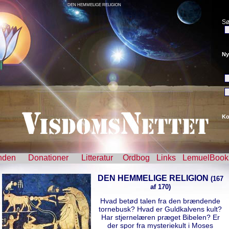
DEN HEMMELIGE RELIGION
Sø
Ny
Ko
nden
Donationer
Litteratur
Ordbog
Links
LemuelBook
DEN HEMMELIGE RELIGION
(167
af 170)
Hvad betød talen fra den brændende
tornebusk? Hvad er Guldkalvens kult?
Har stjernelæren præget Bibelen? Er
der spor fra mysteriekult i Moses