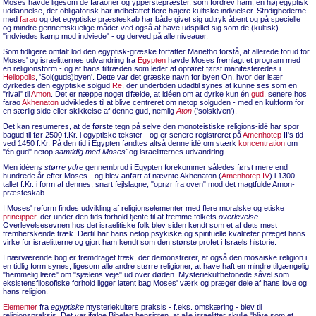
Moses havde ligesom de faraoner og ypperstepræster, som fordrev ham, en høj egyptisk
uddannelse, der obligatorisk har indbefattet flere højere kultiske indvielser. Stridighederne
med
farao
og det egyptiske præsteskab har både givet sig udtryk åbent og på specielle
og mindre gennemskuelige måder ved også at have udspillet sig som de (kultisk)
"indviedes kamp mod indviede" - og derved på alle niveauer.
Som tidligere omtalt lod den egyptisk-græske forfatter Manetho forstå, at allerede forud for
Moses' og israelitternes udvandring fra
Egypten
havde Moses fremlagt et program med
en religionsform - og at hans tiltræden som leder af oprøret først manifesteredes i
Heliopolis
, 'Sol(guds)byen'. Dette var det græske navn for byen On, hvor der især
dyrkedes den egyptiske solgud
Re
, der undertiden udadtil synes at kunne ses som en
"rival" til
Amon
. Det er næppe noget tilfælde, at idéen om at dyrke kun én
gud
, senere hos
farao
Akhenaton
udvikledes til at blive centreret om netop solguden - med en kultform for
en særlig side eller skikkelse af denne gud, nemlig
Aton
('solskiven').
Det kan resumeres, at de første tegn på selve den monoteistiske religions-idé har spor
bagud til før 2500 f.Kr. i egyptiske tekster - og er senere registreret på
Amenhotep
II's tid
ved 1450 f.Kr. På den tid i Egypten fandtes altså denne idé om stærk
koncentration
om
"én gud" netop
samtidig med Moses'
og israelitternes udvandring.
Men idéens
større ydre
gennembrud i Egypten forekommer således først mere end
hundrede år efter Moses - og blev anført af nævnte Akhenaton (
Amenhotep IV
) i 1300-
tallet f.Kr. i form af dennes, snart fejlslagne, "oprør fra oven" mod det magtfulde Amon-
præsteskab.
I Moses' reform findes udvikling af religionselementer med flere moralske og etiske
principper
, der under den tids forhold tjente til at fremme folkets
overlevelse.
Overlevelsesevnen hos det israelitiske folk blev siden kendt som et af dets mest
fremherskende træk. Dertil har hans netop psykiske og spirituelle kvaliteter præget hans
virke for israelitterne og gjort ham kendt som den største profet i Israels historie.
I nærværende bog er fremdraget træk, der demonstrerer, at også den mosaiske religion i
en tidlig form synes, ligesom alle andre større religioner, at have haft en mindre tilgængelig
"hemmelig lære" om "sjælens veje" ud over døden. Mysteriekultbetonede såvel som
eksistensfilosofiske forhold ligger latent bag Moses' værk og præger dele af hans love og
hans religion.
Elementer
fra
egyptiske
mysteriekulters praksis - f.eks. omskæring - blev til
religionspraksis. Det var ifølge Bibelen hensigten, at alle israelitter skulle "blive som et