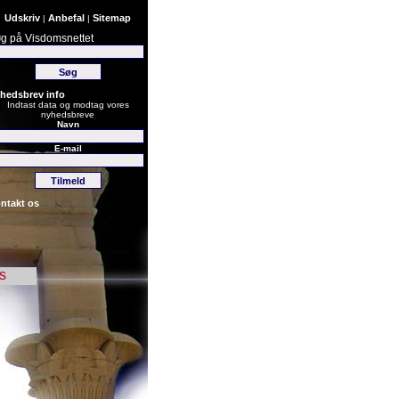
Udskriv
Anbefal
Sitemap
|
|
g på Visdomsnettet
hedsbrev info
Indtast data og modtag vores
nyhedsbreve
Navn
E-mail
ntakt os
s