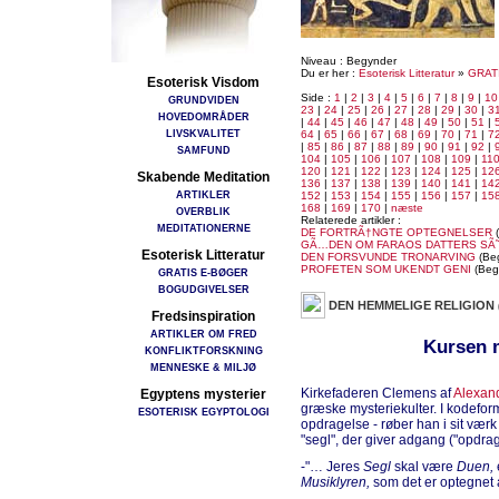
Niveau : Begynder
Du er her :
Esoterisk Litteratur
»
GRAT
Esoterisk Visdom
Side :
1
|
2
|
3
|
4
|
5
|
6
|
7
|
8
|
9
|
10
GRUNDVIDEN
23
|
24
|
25
|
26
|
27
|
28
|
29
|
30
|
3
HOVEDOMRÅDER
|
44
|
45
|
46
|
47
|
48
|
49
|
50
|
51
|
LIVSKVALITET
64
|
65
|
66
|
67
|
68
|
69
|
70
|
71
|
7
|
85
|
86
|
87
|
88
|
89
|
90
|
91
|
92
|
SAMFUND
104
|
105
|
106
|
107
|
108
|
109
|
11
120
|
121
|
122
|
123
|
124
|
125
|
12
Skabende Meditation
136
|
137
|
138
|
139
|
140
|
141
|
14
ARTIKLER
152
|
153
|
154
|
155
|
156
|
157
|
15
168
|
169
|
170
|
næste
OVERBLIK
Relaterede artikler :
MEDITATIONERNE
DE FORTRÃ†NGTE OPTEGNELSER
(
GÃ…DEN OM FARAOS DATTERS SÃ
Esoterisk Litteratur
DEN FORSVUNDE TRONARVING
(Be
PROFETEN SOM UKENDT GENI
(Beg
GRATIS E-BØGER
BOGUDGIVELSER
DEN HEMMELIGE RELIGION
Fredsinspiration
ARTIKLER OM FRED
Kursen 
KONFLIKTFORSKNING
MENNESKE & MILJØ
Kirkefaderen Clemens af
Alexan
Egyptens mysterier
græske mysteriekulter. I kodefor
ESOTERISK EGYPTOLOGI
opdragelse - røber han i sit værk
"segl", der giver adgang ("opdrag
-"… Jeres
Segl
skal være
Duen,
Musiklyren,
som det er optegnet 