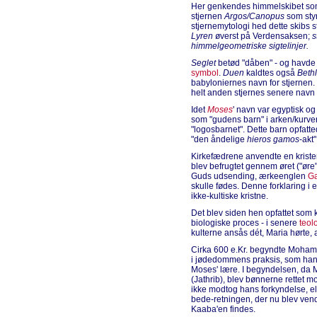
Her genkendes himmelskibet som
stjernen
Argos/Canopus
som styr
stjernemytologi hed dette skibs
Lyren
øverst på Verdensaksen;
s
himmelgeometriske sigtelinjer.
Seglet
betød "dåben" - og havde f
symbol
.
Duen
kaldtes også
Beth
babyloniernes navn for stjernen.
helt anden stjernes senere navn
Idet
Moses
' navn var egyptisk o
som "gudens barn" i arken/kurve
"logosbarnet". Dette barn opfatte
"den åndelige
hieros gamos
-akt"
Kirkefædrene anvendte en krist
blev befrugtet gennem øret ("øre" 
Guds udsending, ærkeenglen
Ga
skulle fødes. Denne forklaring i e
ikke-kultiske kristne.
Det blev siden hen opfattet som
biologiske proces - i senere
teol
kulterne ansås dét, Maria hørte, 
Cirka 600 e.Kr. begyndte Mohamme
i jødedommens praksis, som han 
Moses' lære. I begyndelsen, da
(Jathrib), blev bønnerne rettet 
ikke modtog hans forkyndelse, 
bede-retningen, der nu blev vend
Kaaba'en findes.