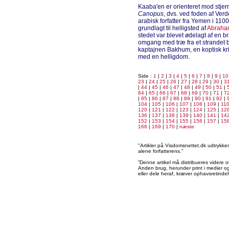
Kaaba'en er orienteret mod stjer
Canopus
, dvs. ved foden af Ver
arabisk forfatter fra Yemen i 1100
grundlagt til helligsted af
Abraha
stedet var blevet ødelagt af en 
omgang med træ fra et strandet b
kaptajnen Bakhum, en koptisk kri
med en helligdom.
Side :
1
|
2
|
3
|
4
|
5
|
6
|
7
|
8
|
9
|
10
23
|
24
|
25
|
26
|
27
|
28
|
29
|
30
|
3
|
44
|
45
|
46
|
47
|
48
|
49
|
50
|
51
|
64
|
65
|
66
|
67
|
68
|
69
|
70
|
71
|
7
|
85
|
86
|
87
|
88
|
89
|
90
|
91
|
92
|
104
|
105
|
106
|
107
|
108
|
109
|
11
120
|
121
|
122
|
123
|
124
|
125
|
12
136
|
137
|
138
|
139
|
140
|
141
|
14
152
|
153
|
154
|
155
|
156
|
157
|
15
168
|
169
|
170
|
næste
"Artikler på Visdomsnettet.dk udtrykk
alene forfatterens.”
”Denne artikel må distribueres videre o
Anden brug, herunder print i medier og 
eller dele heraf, kræver ophavsretindeh