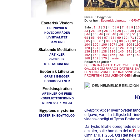
Niveau : Begynder
Du er her :
Esoterisk Litteratur
»
GRAT
Esoterisk Visdom
Side :
1
|
2
|
3
|
4
|
5
|
6
|
7
|
8
|
9
|
10
GRUNDVIDEN
23
|
24
|
25
|
26
|
27
|
28
|
29
|
30
|
3
HOVEDOMRÅDER
|
44
|
45
|
46
|
47
|
48
|
49
|
50
|
51
|
LIVSKVALITET
64
|
65
|
66
|
67
|
68
|
69
|
70
|
71
|
7
|
85
|
86
|
87
|
88
|
89
|
90
|
91
|
92
|
SAMFUND
104
|
105
|
106
|
107
|
108
|
109
|
11
120
|
121
|
122
|
123
|
124
|
125
|
12
Skabende Meditation
136
|
137
|
138
|
139
|
140
|
141
|
14
ARTIKLER
152
|
153
|
154
|
155
|
156
|
157
|
15
168
|
169
|
170
|
næste
OVERBLIK
Relaterede artikler :
MEDITATIONERNE
DE FORTRÃ†NGTE OPTEGNELSER
(
GÃ…DEN OM FARAOS DATTERS SÃ
Esoterisk Litteratur
DEN FORSVUNDE TRONARVING
(Be
PROFETEN SOM UKENDT GENI
(Beg
GRATIS E-BØGER
BOGUDGIVELSER
DEN HEMMELIGE RELIGION
Fredsinspiration
ARTIKLER OM FRED
K
KONFLIKTFORSKNING
MENNESKE & MILJØ
Overblik:
At der overhovedet fand
Egyptens mysterier
udgave, var - fra tidligste tid - 
ESOTERISK EGYPTOLOGI
videnskabeligt af Tycho Brahe v
Da Tycho Brahe opregnede de be
omtaler, satte han den del af
Bib
Omnia" II, s. 256). Og i det hele 
sammenhæng og brugte dens in