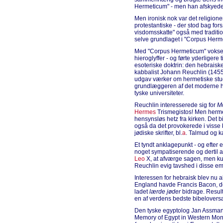
Hermeticum" - men han afskyede 
Men ironisk nok var det religione
protestantiske - der stod bag fo
visdomsskatte" også med traditio
selve grundlaget i "Corpus Herm
Med "Corpus Hermeticum" voksede
hieroglyffer - og førte yderliger
esoteriske doktrin: den hebraisk
kabbalist Johann Reuchlin (1455
udgav værker om hermetiske stud
grundlæggeren af det moderne heb
tyske universiteter.
Reuchlin interesserede sig for
M
Hermes
Trismegistos! Men hermet
hensynsløs hetz fra kirken. Det bi
også da det provokerede i visse
jødiske skrifter, bl.
a
. Talmud og k
Et tyndt anklagepunkt - og efter 
noget sympatiserende og dertil a
Leo
X, at afværge sagen, men k
Reuchlin evig tavshed i disse em
Interessen for hebraisk blev nu al
England havde Francis Bacon, d
ladet
lærde jøder
bidrage. Result
en af verdens bedste bibeloversæ
Den tyske egyptolog Jan Assmann
Memory of Egypt in Western Mon