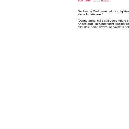
168
|
169
|
170
|
næste
"Artikler på Visdomsnettet.dk udtrykk
alene forfatterens.”
”Denne artikel må distribueres videre o
Anden brug, herunder print i medier og 
eller dele heraf, kræver ophavsretindeh