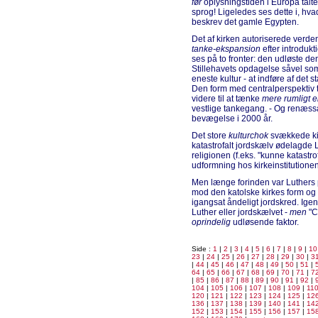
før
oplysningstiden i Europa talt
sprog! Ligeledes ses dette i, hva
beskrev det gamle Egypten.
Det af kirken autoriserede verd
tanke-ekspansion
efter introdukt
ses på to fronter: den udløste d
Stillehavets opdagelse såvel som
eneste kultur - at indføre af de
Den form med centralperspektiv ti
videre til at tænke
mere rumligt e
vestlige tankegang. - Og renæss
bevægelse i 2000 år.
Det store
kulturchok
svækkede kir
katastrofalt jordskælv ødelagde 
religionen (f.eks. "kunne katastr
udformning hos kirkeinstitutionen
Men længe forinden var Luthers p
mod den katolske kirkes form og po
igangsat åndeligt jordskred. Igen
Luther eller jordskælvet -
men
"C
oprindelig
udløsende faktor.
Side :
1
|
2
|
3
|
4
|
5
|
6
|
7
|
8
|
9
|
10
23
|
24
|
25
|
26
|
27
|
28
|
29
|
30
|
3
|
44
|
45
|
46
|
47
|
48
|
49
|
50
|
51
|
64
|
65
|
66
|
67
|
68
|
69
|
70
|
71
|
7
|
85
|
86
|
87
|
88
|
89
|
90
|
91
|
92
|
104
|
105
|
106
|
107
|
108
|
109
|
11
120
|
121
|
122
|
123
|
124
|
125
|
12
136
|
137
|
138
|
139
|
140
|
141
|
14
152
|
153
|
154
|
155
|
156
|
157
|
15