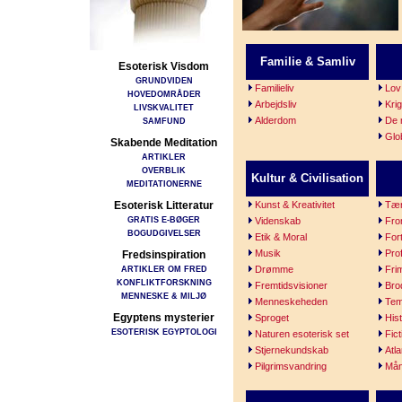
Familie & Samliv
Esoterisk Visdom
GRUNDVIDEN
Familieliv
Lov
HOVEDOMRÅDER
Arbejdsliv
Krig
LIVSKVALITET
Alderdom
De 
SAMFUND
Glo
Skabende Meditation
ARTIKLER
OVERBLIK
Kultur & Civilisation
MEDITATIONERNE
Esoterisk Litteratur
Kunst & Kreativitet
Tæn
GRATIS E-BØGER
Videnskab
Fro
BOGUDGIVELSER
Etik & Moral
For
Musik
Prof
Fredsinspiration
ARTIKLER OM FRED
Drømme
Fri
KONFLIKTFORSKNING
Fremtidsvisioner
Bro
MENNESKE & MILJØ
Menneskeheden
Tem
Egyptens mysterier
Sproget
Hist
ESOTERISK EGYPTOLOGI
Naturen esoterisk set
Fic
Stjernekundskab
Atl
Pilgrimsvandring
Må