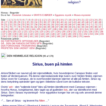
religion?
Niveau : Begynder
Du er her :
Esoterisk Litteratur
»
GRATIS E-BØGER
»
Egyptens mystik
»
Moses-mysteriet
Side :
1
|
2
|
3
|
4
|
5
|
6
|
7
|
8
|
9
|
10
|
11
|
12
|
13
|
14
|
15
|
16
|
17
|
18
|
19
|
20
|
21
|
22
|
23
|
24
|
25
|
26
|
27
|
28
|
29
|
30
|
31
|
32
|
33
|
34
|
35
|
36
|
37
|
38
|
39
|
40
|
41
|
42
|
43
|
44
|
45
|
46
|
47
|
48
|
49
|
50
|
51
|
52
|
53
|
54
|
55
|
56
|
57
|
58
|
59
|
60
|
61
|
62
|
63
|
64
|
65
|
66
|
67
|
68
|
69
|
70
|
71
|
72
|
73
|
74
|
75
|
76
|
77
|
78
|
79
|
80
|
81
|
82
|
83
|
84
|
85
|
86
|
87
|
88
|
89
|
90
|
91
|
92
|
93
|
94
|
95
|
96
|
97
|
98
|
99
|
100
|
101
|
102
|
103
|
104
|
105
|
106
|
107
|
108
|
109
|
110
|
111
|
112
|
113
|
114
|
115
|
116
|
117
|
118
|
119
|
120
|
121
|
122
|
123
|
124
|
125
|
126
|
127
|
128
|
129
|
130
|
131
|
132
|
133
|
134
|
135
|
136
|
137
|
138
|
139
|
140
|
141
|
142
|
143
|
144
|
145
|
146
|
147
|
148
|
149
|
150
|
151
|
152
|
153
|
154
|
155
|
156
|
157
|
158
|
159
|
160
|
161
|
162
|
163
|
164
|
165
|
166
|
167
|
168
|
169
|
170
|
næste
Relaterede artikler :
DE FORTRÃ†NGTE OPTEGNELSER
(Begynder)
GÃ…DEN OM FARAOS DATTERS SÃ˜N
(Begynder)
DEN FORSVUNDE TRONARVING
(Begynder)
PROFETEN SOM UKENDT GENI
(Begynder)
DEN HEMMELIGE RELIGION
(95 af 170)
Sirius, buen på himlen
Arken/Skibet
var navnet på det stjernebillede, hvis hovedstjerne
Canopus
findes ved
foden af Verdensaksen. På denne stjernedannede linje tværs over himlen findes stjernen
Sirius
oven for
Canopus
, de to overhovedet klareste stjerner af alle på himlen.
Sirius
og
dens betydning optræder igen og igen i bibelske såvel som de kultiske tekster.
Osiris'
ark
- den "sejlende kiste" blev på himlen identificeret med
Canopus
-stjernen -
hvorfra Horus, kongebarnet, blev taget op af gudinden
Isis
, der var identificeret med
Sirius:
Som i faraos mysteriespil - hvor egyptiske konger har om sig selv anvendt denne
betegnelse:
-"… Søn af Sirius - og leveret fra
Nilen
…"
- ifølge emnet "Sirius" i Eberhard & Helck's Lexicon der Ägyptologie, (Band 5, Wiesbaden