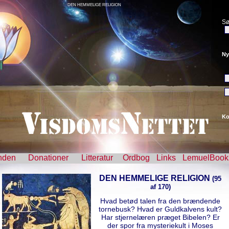
DEN HEMMELIGE RELIGION
Sø
Ny
Ko
nden
Donationer
Litteratur
Ordbog
Links
LemuelBook
DEN HEMMELIGE RELIGION
(95
af 170)
Hvad betød talen fra den brændende
tornebusk? Hvad er Guldkalvens kult?
Har stjernelæren præget Bibelen? Er
der spor fra mysteriekult i Moses