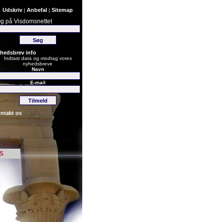
Udskriv
Anbefal
Sitemap
|
|
g på Visdomsnettet
hedsbrev info
Indtast data og modtag vores
nyhedsbreve
Navn
E-mail
ntakt os
s