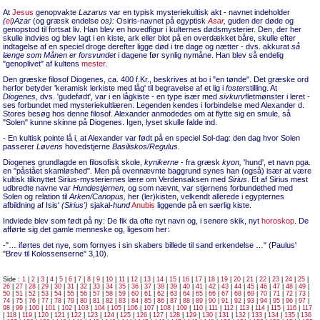
At
Jesus
genopvakte
Lazarus
var en typisk mysteriekultisk akt - navnet indeholder
(
el
)Azar
(og græsk endelse
os):
Osiris-navnet på egyptisk
Asar
,
guden der døde og
genopstod til fortsat liv. Han blev en hovedfigur i kulternes dødsmysterier. Den, der her
skulle indvies og blev lagt i en kiste, ark eller blot på en overdækket båre, skulle efter
indtagelse af en speciel droge derefter ligge død i tre dage og nætter - dvs. akkurat
så
længe som Månen er forsvundet
i dagene før synlig nymåne. Han blev så endelig
"genoplivet" af kultens
mester
.
Den græske filosof Diogenes, ca. 400 f.Kr., beskrives at bo i "en tønde". Det græske ord
herfor betyder 'keramisk lerkiste med låg' til begravelse af et lig i
foster
stilling. At
Diogenes,
dvs. 'gudefødt', var i en lågkiste - en type især med
sivkurv
fletmønster i leret -
ses forbundet med mysteriekultlæren. Legenden kendes i forbindelse med Alexander d.
Stores besøg hos denne filosof. Alexander anmodedes om at flytte sig en smule, så
"Solen" kunne skinne på Diogenes. Igen, lyset skulle falde ind.
- En kultisk pointe lå i, at Alexander var født på en speciel Sol-dag: den dag hvor Solen
passerer
Løvens
hovedstjerne
Basiliskos/Regulus.
Diogenes grundlagde en filosofisk skole,
kynikerne
- fra græsk
kyon,
'hund', et navn pga.
en "påstået skamløshed". Men på ovennævnte baggrund synes han (også) især at være
kultisk tilknyttet Sirius-mysteriernes lære om Verdensaksen med
Sirius
. Et af Sirius mest
udbredte navne var
Hundestjernen,
og som nævnt, var stjernens forbundethed med
Solen og relation til
Arken/Canopus,
her (ler)kisten, velkendt allerede i egypternes
afbildning af Isis'
(Sirius')
sjakal-
hund
Anubis
liggende på en særlig kiste.
Indviede blev som født på ny: De fik da ofte nyt navn og, i senere skik, nyt
horoskop
. De
afførte sig det gamle menneske og, ligesom her:
-"… iførtes det nye, som fornyes i sin skabers billede til sand erkendelse …" (Paulus'
"Brev til Kolossenserne" 3,10).
Side :
1
|
2
|
3
|
4
|
5
|
6
|
7
|
8
|
9
|
10
|
11
|
12
|
13
|
14
|
15
|
16
|
17
|
18
|
19
|
20
|
21
|
22
|
23
|
24
|
25
|
26
|
27
|
28
|
29
|
30
|
31
|
32
|
33
|
34
|
35
|
36
|
37
|
38
|
39
|
40
|
41
|
42
|
43
|
44
|
45
|
46
|
47
|
48
|
49
|
50
|
51
|
52
|
53
|
54
|
55
|
56
|
57
|
58
|
59
|
60
|
61
|
62
|
63
|
64
|
65
|
66
|
67
|
68
|
69
|
70
|
71
|
72
|
73
|
74
|
75
|
76
|
77
|
78
|
79
|
80
|
81
|
82
|
83
|
84
|
85
|
86
|
87
|
88
|
89
|
90
|
91
|
92
|
93
|
94
|
95
|
96
|
97
|
98
|
99
|
100
|
101
|
102
|
103
|
104
|
105
|
106
|
107
|
108
|
109
|
110
|
111
|
112
|
113
|
114
|
115
|
116
|
117
|
118
|
119
|
120
|
121
|
122
|
123
|
124
|
125
|
126
|
127
|
128
|
129
|
130
|
131
|
132
|
133
|
134
|
135
|
136