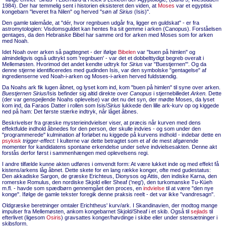
1984). Der har temmelig sent i historien eksisteret den viden, at
Moses
var et egyptisk
kongebarn "leveret fra Nilen" og herved "søn af
Sirius
(Isis)".
Den gamle talemåde, at "dér, hvor regnbuen udgår fra, ligger en guldskat" - er fra
astromytologien: Visdomsguldet kan hentes fra sit gemme i arken (Canopus). Forståelsen
gentages, da den Hebraiske Bibel har samme ord for arken med Moses som for arken
med Noah.
Idet Noah over arken så pagttegnet - der ifølge
Bibelen
var "buen på himlen" og
almindeligvis også udtrykt som 'regnbuen' - var det et dobbelttydigt begreb overalt i
Mellemøsten. Hvorimod det andet kendte udtryk for
Sirius
var "Buestjernen"'. Og da
denne stjerne identificeredes med gudinden Isis, var den symbolske "gentagelse" af
ingredienserne ved Noah-i-arken og Moses-i-arken herved fuldstændig.
Da Noahs ark fik lugen åbnet, og lyset kom ind, kom "buen på himlen" til syne over arken.
Buestjernen Sirius
/Isis befinder sig altid direkte over
Canopus
i stjernebilledet
Arken.
Dette
(der var genspejlende Noahs oplevelse) var det nu det syn, der mødte Moses, da lyset
kom ind, da Faraos Datter i rollen som Isis/
Sirius
lukkede den lille ark-kurv op og kiggede
ned på ham: Det første stærke indtryk, når låget åbnes.
Beskrivelser fra græske mysterieindvielser viser, at præcis når kurven med dens
effektfulde indhold åbnedes for den person, der skulle indvies - og som under den
"programmerede" kulmination af forløbet nu kiggede på kurvens indhold - indebar dette en
psykisk
trigger-effect:
I kulterne var dette betragtet som et af de mest afgørende
momenter for kandidatens spontane erkendelse under selve indvielsesakten. Denne akt
forstås derfor først i sammenhængen med oplevelsens regi.
I andre tilfælde kunne akten udføres i omvendt form: At være lukket inde og med effekt få
kistens/arkens låg åbnet. Dette skete for en lang række konger, ofte med gudestatus:
Den akkadiske Sargon, de græske Erichteus, Dionysos og Attis, den indiske Karna, den
romerske Romulus, den nordiske Skjold eller Sheaf ('neg'), den turkomanske Tu-Küeh
m.fl. - havde som spædbørn gennemgået den proces, en
indvielse
til at være "den nye
konge". Ifølge de gamle tekster foregik denne praksis reelt - det var ikke "vandresagn".
Oldgræske beretninger omtaler Erichtheus' kurv/ark. I Skandinavien, der modtog mange
impulser fra Mellemøsten, ankom kongebarnet Skjold/Sheaf i et skib. Også til
sejlads
til
efterlivet (ligesom
Osiris
) gravsattes konger/høvdinge i skibe eller under stensætninger i
skibsform.