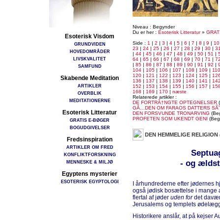
Niveau : Begynder
Du er her :
Esoterisk Litteratur
»
GRAT
Esoterisk Visdom
Side :
1
|
2
|
3
|
4
|
5
|
6
|
7
|
8
|
9
|
10
GRUNDVIDEN
23
|
24
|
25
|
26
|
27
|
28
|
29
|
30
|
3
HOVEDOMRÅDER
|
44
|
45
|
46
|
47
|
48
|
49
|
50
|
51
|
LIVSKVALITET
64
|
65
|
66
|
67
|
68
|
69
|
70
|
71
|
7
|
85
|
86
|
87
|
88
|
89
|
90
|
91
|
92
|
SAMFUND
104
|
105
|
106
|
107
|
108
|
109
|
11
120
|
121
|
122
|
123
|
124
|
125
|
12
Skabende Meditation
136
|
137
|
138
|
139
|
140
|
141
|
14
ARTIKLER
152
|
153
|
154
|
155
|
156
|
157
|
15
168
|
169
|
170
|
næste
OVERBLIK
Relaterede artikler :
MEDITATIONERNE
DE FORTRÃ†NGTE OPTEGNELSER
(
GÃ…DEN OM FARAOS DATTERS SÃ
Esoterisk Litteratur
DEN FORSVUNDE TRONARVING
(Be
PROFETEN SOM UKENDT GENI
(Beg
GRATIS E-BØGER
BOGUDGIVELSER
DEN HEMMELIGE RELIGION
Fredsinspiration
ARTIKLER OM FRED
Septua
KONFLIKTFORSKNING
- og ældst
MENNESKE & MILJØ
Egyptens mysterier
ESOTERISK EGYPTOLOGI
I århundrederne efter jødernes hj
også jødisk bosættelse i mange an
flertal af jøder
uden for
det davæ
Jerusalems og templets ødelægg
Historikere anslår, at på kejser 