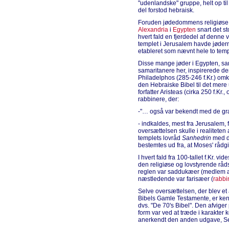
"udenlandske" gruppe, helt op til
del forstod hebraisk.
Foruden jødedommens religiøse
Alexandria
i
Egypten
snart det st
hvert fald en fjerdedel af denne
templet i Jerusalem havde jøder
etableret som nævnt hele to temp
Disse mange jøder i Egypten, sa
samaritanere her, inspirerede d
Philadelphos (285-246 f.Kr.) omkri
den Hebraiske Bibel til det mere
forfatter Aristeas (cirka 250 f.Kr.,
rabbinere, der:
-"… også var bekendt med de 
- indkaldes, mest fra Jerusalem, 
oversættelsen skulle i realiteten 
templets lovråd
Sanhedrin
med de
bestemtes ud fra, at Moses' råd
I hvert fald fra 100-tallet f.Kr. v
den religiøse og lovstyrende rådsf
reglen var saddukæer (medlem af
næstledende var farisæer (
rabbi
Selve oversættelsen, der blev et
Bibels Gamle Testamente, er ke
dvs. "De 70's Bibel". Den afviger
form var ved at træde i karakter 
anerkendt den anden udgave, Se