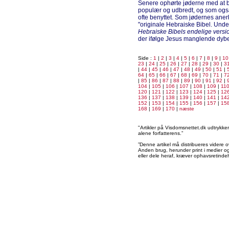
Senere ophørte jøderne med at b
populær og udbredt, og som og
ofte benyttet. Som jødernes aner
"originale Hebraiske Bibel. Und
Hebraiske
Bibels endelige versi
der ifølge Jesus manglende dybe
Side :
1
|
2
|
3
|
4
|
5
|
6
|
7
|
8
|
9
|
10
23
|
24
|
25
|
26
|
27
|
28
|
29
|
30
|
3
|
44
|
45
|
46
|
47
|
48
|
49
|
50
|
51
|
64
|
65
|
66
|
67
|
68
|
69
|
70
|
71
|
7
|
85
|
86
|
87
|
88
|
89
|
90
|
91
|
92
|
104
|
105
|
106
|
107
|
108
|
109
|
11
120
|
121
|
122
|
123
|
124
|
125
|
12
136
|
137
|
138
|
139
|
140
|
141
|
14
152
|
153
|
154
|
155
|
156
|
157
|
15
168
|
169
|
170
|
næste
"Artikler på Visdomsnettet.dk udtrykk
alene forfatterens.”
”Denne artikel må distribueres videre o
Anden brug, herunder print i medier og 
eller dele heraf, kræver ophavsretindeh