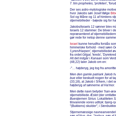
7. trin
prophetes,
'profeten', 'foru
Der ses astro-mytologiske motiv
hvor Jakobs søn Josef ifølge
Bib
Sol og Måne og 11 af himlens stj
stjernebilleder - bøjede sig for h
Jakobs/Israels 12 sønner blev må
Israels 12 stammer. De bliver i d
repræsenteret af stjernebillede
gør rede for netop denne samm
Israel
kunne herudfra forstås so
himmelske forhold - med søen
G
'Lyren/Harpen',
stjernebilledet 
fra ordet
Gilgal,
'kreds', 'Dyrekre
Alt det indgår i
Kanaan
som Verde
(48,22) taler Jakob om en:
-"… højderyg, jeg tog fra amorit
Men
den gamle patriark Jakob h
bue
eller beskudt nogen for at ta
(33,18), at Jakob i Si'kem, i de
højderyg af sønnerne af
Ha'mor.
Men dette navn betyder
'han-æse
stjernebillede
Æslet
(der omfatte
Buestjernen Sirius.
Lokaliteten
S
tilsvarende vores udtryk: bjerg-
ry
"(Bukkens) skulder", i
Stenbukke
Stjernemæssige navneanvendelse
søn af Nun,
dvs. 'Joshua, søn af