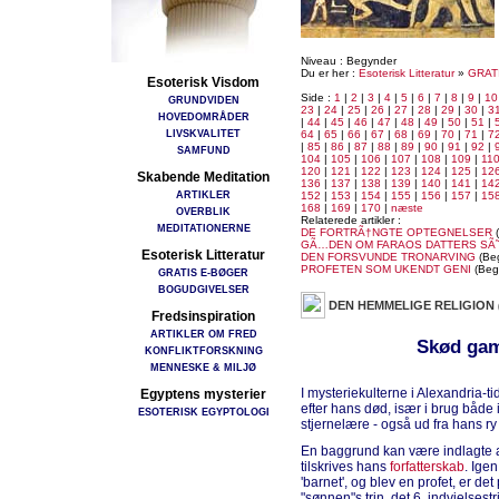
Niveau : Begynder
Du er her :
Esoterisk Litteratur
»
GRAT
Esoterisk Visdom
Side :
1
|
2
|
3
|
4
|
5
|
6
|
7
|
8
|
9
|
10
GRUNDVIDEN
23
|
24
|
25
|
26
|
27
|
28
|
29
|
30
|
3
HOVEDOMRÅDER
|
44
|
45
|
46
|
47
|
48
|
49
|
50
|
51
|
LIVSKVALITET
64
|
65
|
66
|
67
|
68
|
69
|
70
|
71
|
7
|
85
|
86
|
87
|
88
|
89
|
90
|
91
|
92
|
SAMFUND
104
|
105
|
106
|
107
|
108
|
109
|
11
120
|
121
|
122
|
123
|
124
|
125
|
12
Skabende Meditation
136
|
137
|
138
|
139
|
140
|
141
|
14
ARTIKLER
152
|
153
|
154
|
155
|
156
|
157
|
15
168
|
169
|
170
|
næste
OVERBLIK
Relaterede artikler :
MEDITATIONERNE
DE FORTRÃ†NGTE OPTEGNELSER
(
GÃ…DEN OM FARAOS DATTERS SÃ
Esoterisk Litteratur
DEN FORSVUNDE TRONARVING
(Be
PROFETEN SOM UKENDT GENI
(Beg
GRATIS E-BØGER
BOGUDGIVELSER
DEN HEMMELIGE RELIGION
Fredsinspiration
ARTIKLER OM FRED
Skød gam
KONFLIKTFORSKNING
MENNESKE & MILJØ
I mysteriekulterne i Alexandria
Egyptens mysterier
efter hans død, især i brug både 
ESOTERISK EGYPTOLOGI
stjernelære - også ud fra hans ry
En baggrund kan være indlagte as
tilskrives hans
forfatterskab
. Igen
'barnet', og blev en profet, er d
"sønnen"s trin, det 6. indvielsest