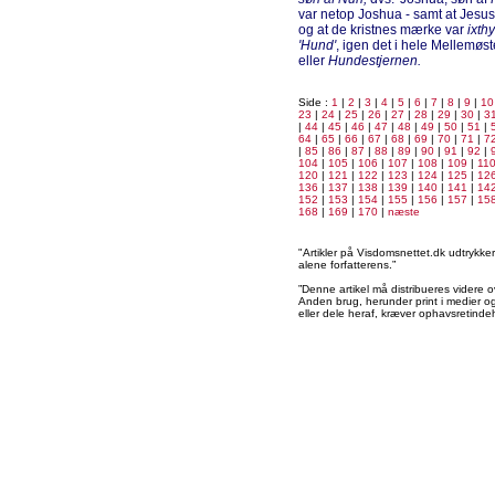
var netop Joshua - samt at Jesus u
og at de kristnes mærke var
ixthy
'Hund'
, igen det i hele Mellemøs
eller
Hundestjernen.
Side :
1
|
2
|
3
|
4
|
5
|
6
|
7
|
8
|
9
|
10
23
|
24
|
25
|
26
|
27
|
28
|
29
|
30
|
3
|
44
|
45
|
46
|
47
|
48
|
49
|
50
|
51
|
64
|
65
|
66
|
67
|
68
|
69
|
70
|
71
|
7
|
85
|
86
|
87
|
88
|
89
|
90
|
91
|
92
|
104
|
105
|
106
|
107
|
108
|
109
|
11
120
|
121
|
122
|
123
|
124
|
125
|
12
136
|
137
|
138
|
139
|
140
|
141
|
14
152
|
153
|
154
|
155
|
156
|
157
|
15
168
|
169
|
170
|
næste
"Artikler på Visdomsnettet.dk udtrykk
alene forfatterens.”
”Denne artikel må distribueres videre o
Anden brug, herunder print i medier og 
eller dele heraf, kræver ophavsretindeh