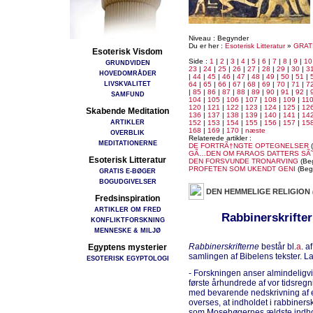
Niveau : Begynder
Du er her :
Esoterisk Litteratur
»
GRAT
Esoterisk Visdom
Side :
1
|
2
|
3
|
4
|
5
|
6
|
7
|
8
|
9
|
10
GRUNDVIDEN
23
|
24
|
25
|
26
|
27
|
28
|
29
|
30
|
3
HOVEDOMRÅDER
|
44
|
45
|
46
|
47
|
48
|
49
|
50
|
51
|
LIVSKVALITET
64
|
65
|
66
|
67
|
68
|
69
|
70
|
71
|
7
|
85
|
86
|
87
|
88
|
89
|
90
|
91
|
92
|
SAMFUND
104
|
105
|
106
|
107
|
108
|
109
|
11
120
|
121
|
122
|
123
|
124
|
125
|
12
Skabende Meditation
136
|
137
|
138
|
139
|
140
|
141
|
14
ARTIKLER
152
|
153
|
154
|
155
|
156
|
157
|
15
168
|
169
|
170
|
næste
OVERBLIK
Relaterede artikler :
MEDITATIONERNE
DE FORTRÃ†NGTE OPTEGNELSER
(
GÃ…DEN OM FARAOS DATTERS SÃ
Esoterisk Litteratur
DEN FORSVUNDE TRONARVING
(Be
PROFETEN SOM UKENDT GENI
(Beg
GRATIS E-BØGER
BOGUDGIVELSER
DEN HEMMELIGE RELIGION
Fredsinspiration
ARTIKLER OM FRED
Rabbinerskrifter
KONFLIKTFORSKNING
MENNESKE & MILJØ
Rabbinerskrifterne
består bl.
a
. a
Egyptens mysterier
samlingen af Bibelens tekster. La
ESOTERISK EGYPTOLOGI
- Forskningen anser almindeligvi
første århundrede af vor tidsregni
med bevarende nedskrivning af en
overses, at indholdet i rabbiner
som Mosebøgernes ældste indho