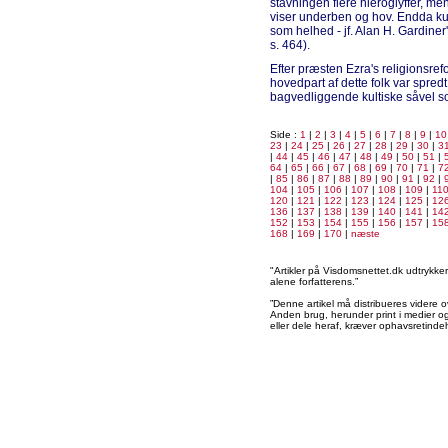
stavningen flere hieroglyffer, men
viser underben og hov. Endda ku
som helhed - jf. Alan H. Gardine
s. 464).
Efter præsten Ezra's religionsrefor
hovedpart af dette folk var spredt
bagvedliggende kultiske såvel 
Side :
1
|
2
|
3
|
4
|
5
|
6
|
7
|
8
|
9
|
10
23
|
24
|
25
|
26
|
27
|
28
|
29
|
30
|
3
|
44
|
45
|
46
|
47
|
48
|
49
|
50
|
51
|
64
|
65
|
66
|
67
|
68
|
69
|
70
|
71
|
7
|
85
|
86
|
87
|
88
|
89
|
90
|
91
|
92
|
104
|
105
|
106
|
107
|
108
|
109
|
11
120
|
121
|
122
|
123
|
124
|
125
|
12
136
|
137
|
138
|
139
|
140
|
141
|
14
152
|
153
|
154
|
155
|
156
|
157
|
15
168
|
169
|
170
|
næste
"Artikler på Visdomsnettet.dk udtrykk
alene forfatterens.”
”Denne artikel må distribueres videre o
Anden brug, herunder print i medier og 
eller dele heraf, kræver ophavsretindeh