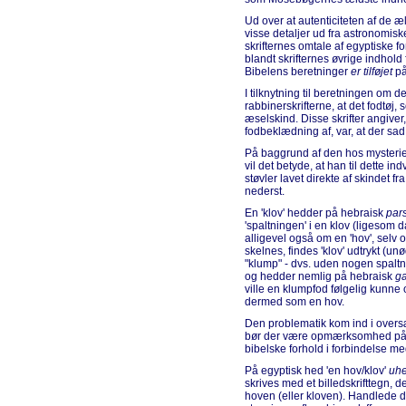
Ud over at autenticiteten af de æ
visse detaljer ud fra astronomis
skrifternes omtale af egyptiske
blandt skrifternes øvrige indhold
Bibelens beretninger
er tilføjet
på
I tilknytning til beretningen om
rabbinerskrifterne, at det fodtøj,
æselskind. Disse skrifter angiver,
fodbeklædning af, var, at der sa
På baggrund af den hos mysterie
vil det betyde, at han til dette in
støvler lavet direkte af skindet
nederst.
En 'klov' hedder på hebraisk
par
'spaltningen' i en klov (ligesom
alligevel også om en 'hov', selv o
skelnes, findes 'klov' udtrykt (un
"klump" - dvs. uden nogen spaltn
og hedder nemlig på hebraisk
ga
ville en klumpfod følgelig kunne 
dermed som en hov.
Den problematik kom ind i overs
bør der være opmærksomhed på "
bibelske forhold i forbindelse m
På egyptisk hed 'en hov/klov'
uh
skrives med et billedskrifttegn, 
hoven (eller kloven). Handlede d