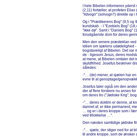
I hele Bibelen informeres yderst
(2,11) fortæller, at profeten Elias 
"ildvogn" (solvogn?) direkte op i
Og i "Prædikerens Bog" (9,5 og 9
kundskab. - I "Ezekiels Bog" (18,
"ikke dø". Samt i "Daniels Bog" 
forudgående dom for deres gerni
Men den senere præsteklan ved 
idéen om sjælens udødelighed - d
bogstaveligt af Bibelen. Det var
m
de - ligesom Jesus, deres modsta
at mene, at Bibelen omtaler det i
skyldfrihed. Josefus beskriver dis
således:
-"… (de) mener, at sjælen har en 
evne til at genoptage/genopvækk
Josefus taler også om den anden 
der af flere forskere nu anses f
om deres tro ("Jødiske Krig", bog I
-"… deres doktrin er denne, at k
dannet af, er ikke permanent; men
… og er i deres kroppe som i fængs
ved tillokkelse …".
Den næsten samtidige jødiske fi
-"… sjæle, der stiger ned for at bl
til andre kroppe, som de ønsker a