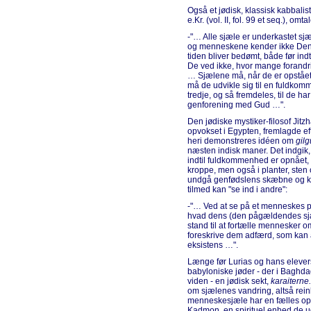
Også et jødisk, klassisk kabbali
e.Kr. (vol. II, fol. 99 et seq.), om
-"… Alle sjæle er underkastet sj
og menneskene kender ikke Den H
tiden bliver bedømt, både før in
De ved ikke, hvor mange forand
… Sjælene må, når de er opstået,
må de udvikle sig til en fuldkom
tredje, og så fremdeles, til de ha
genforening med Gud …".
Den jødiske mystiker-filosof Jitz
opvokset i Egypten, fremlagde ef
heri demonstreres idéen om
gilg
næsten indisk maner. Det indgik, a
indtil fuldkommenhed er opnået, 
kroppe, men også i planter, sten
undgå genfødslens skæbne og ka
tilmed kan "se ind i andre":
-"… Ved at se på et menneskes p
hvad dens (den pågældendes sjæ
stand til at fortælle mennesker o
foreskrive dem adfærd, som kan 
eksistens …".
Længe før Lurias og hans elever
babyloniske jøder - der i Baghdad
viden - en jødisk sekt,
karaiterne.
om sjælenes vandring, altså rei
menneskesjæle har en fælles op
Kadmon, en spirituel enhed de u