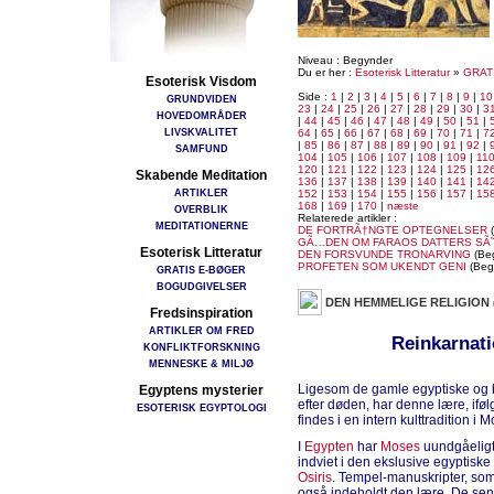
Niveau : Begynder
Du er her :
Esoterisk Litteratur
»
GRAT
Esoterisk Visdom
Side :
1
|
2
|
3
|
4
|
5
|
6
|
7
|
8
|
9
|
10
GRUNDVIDEN
23
|
24
|
25
|
26
|
27
|
28
|
29
|
30
|
3
HOVEDOMRÅDER
|
44
|
45
|
46
|
47
|
48
|
49
|
50
|
51
|
LIVSKVALITET
64
|
65
|
66
|
67
|
68
|
69
|
70
|
71
|
7
|
85
|
86
|
87
|
88
|
89
|
90
|
91
|
92
|
SAMFUND
104
|
105
|
106
|
107
|
108
|
109
|
11
120
|
121
|
122
|
123
|
124
|
125
|
12
Skabende Meditation
136
|
137
|
138
|
139
|
140
|
141
|
14
ARTIKLER
152
|
153
|
154
|
155
|
156
|
157
|
15
168
|
169
|
170
|
næste
OVERBLIK
Relaterede artikler :
MEDITATIONERNE
DE FORTRÃ†NGTE OPTEGNELSER
(
GÃ…DEN OM FARAOS DATTERS SÃ
Esoterisk Litteratur
DEN FORSVUNDE TRONARVING
(Be
PROFETEN SOM UKENDT GENI
(Beg
GRATIS E-BØGER
BOGUDGIVELSER
DEN HEMMELIGE RELIGION
Fredsinspiration
ARTIKLER OM FRED
Reinkarnati
KONFLIKTFORSKNING
MENNESKE & MILJØ
Ligesom de gamle egyptiske og b
Egyptens mysterier
efter døden, har denne lære, ifø
ESOTERISK EGYPTOLOGI
findes i en intern kulttradition i M
I
Egypten
har
Moses
uundgåeligt
indviet i den ekslusive egyptisk
Osiris
. Tempel-manuskripter, so
også indeholdt den lære. De sen