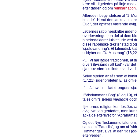
lære vil - ligeledes på linje med
efter døden og om
reinkarnation
.
Allerede i begyndelsen af "1. Mo
billede". Heraf den tanke at menn
Gud", der opfattes værende evig.
Jødernes rabbinerskrifter indeho
overleveringer; en del af dem blev
bibelredaktører lukket ude ved 
disse rabbinske tekster stadig o
'sjælevandring'). Et talmudisk kab
uddyber om "4. Mosebog" (16,22
-"… Vi har ifølge traditionen, a
giver) (livs)ånd i alt kød' - var 
sjæleoverførelse finder sted ved a
Selve sjælen ansås som et konkr
(17,21) siger profeten Elias om e
-"… Jahweh … lad drengens sjæl/
I "Visdommens Bog" (8 og 19), et 
tales om "sjælens
medfødte
godh
I jødernes religion kendes
ikke u
evigt væsen genfødes, men kun s
at kalde efterlivet for "Abrahams 
Og det Nye Testamente taler om,
samt om "Paradis", og om at "sid
Himmeriget". Dvs. at den tids jød
efterverden.