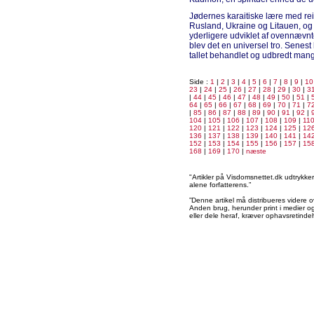
Jødernes karaitiske lære med re
Rusland, Ukraine og Litauen, og 
yderligere udviklet af ovennævnt
blev det en universel tro. Senest
tallet behandlet og udbredt man
Side :
1
|
2
|
3
|
4
|
5
|
6
|
7
|
8
|
9
|
10
23
|
24
|
25
|
26
|
27
|
28
|
29
|
30
|
3
|
44
|
45
|
46
|
47
|
48
|
49
|
50
|
51
|
64
|
65
|
66
|
67
|
68
|
69
|
70
|
71
|
7
|
85
|
86
|
87
|
88
|
89
|
90
|
91
|
92
|
104
|
105
|
106
|
107
|
108
|
109
|
11
120
|
121
|
122
|
123
|
124
|
125
|
12
136
|
137
|
138
|
139
|
140
|
141
|
14
152
|
153
|
154
|
155
|
156
|
157
|
15
168
|
169
|
170
|
næste
"Artikler på Visdomsnettet.dk udtrykk
alene forfatterens.”
”Denne artikel må distribueres videre o
Anden brug, herunder print i medier og 
eller dele heraf, kræver ophavsretindeh