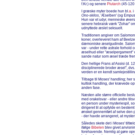
f.Kr.) og senere
Plutarch
(45-120 e
I græske myter boede hun bl.
a
. i
Ono-skilos
, 'Æselben' (og Empusa
Hun var et udyr, menneske øvers
senere hebraisk værk "Zohar" o
udnyttede æslet seksuelt.
Traditionen angiver om Salomon, d
koner, overleveret ham af Beelzeb
dæmoniske æselgudinde. Salomon
var - under rette astrale forhold o
æselhud eller "æselpergament" 
sande natur som æsel træde fre
Den hellige Frans af Assisi (d. 
disciplinerede broder æsel", dvs.
verden er en kendt samlejestilling
Tilbage til Moses' handling; her 
kultisk handling, der krævede op
anden fase.
Næsten alle større officielle besl
med orakelsvar - eller andre tils
en person under mysteriespil, so
dirigeret til at opfylde en bestem
ønsket gennemført af selve den p
- der havde arrangeret, at mysteri
Således skete det i Moses' tilf
ifølge
Bibelen
blev givet anvisnin
forehavende. Nemlig at gøre op