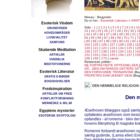
Niveau : Begynder
Du er her :
Esoterisk Litteratur
»
GRAT
Esoterisk Visdom
Side :
1
|
2
|
3
|
4
|
5
|
6
|
7
|
8
|
9
|
10
GRUNDVIDEN
23
|
24
|
25
|
26
|
27
|
28
|
29
|
30
|
3
HOVEDOMRÅDER
|
44
|
45
|
46
|
47
|
48
|
49
|
50
|
51
|
LIVSKVALITET
64
|
65
|
66
|
67
|
68
|
69
|
70
|
71
|
7
|
85
|
86
|
87
|
88
|
89
|
90
|
91
|
92
|
SAMFUND
104
|
105
|
106
|
107
|
108
|
109
|
11
120
|
121
|
122
|
123
|
124
|
125
|
12
Skabende Meditation
136
|
137
|
138
|
139
|
140
|
141
|
14
ARTIKLER
152
|
153
|
154
|
155
|
156
|
157
|
15
168
|
169
|
170
|
næste
OVERBLIK
Relaterede artikler :
MEDITATIONERNE
DE FORTRÃ†NGTE OPTEGNELSER
(
GÃ…DEN OM FARAOS DATTERS SÃ
Esoterisk Litteratur
DEN FORSVUNDE TRONARVING
(Be
PROFETEN SOM UKENDT GENI
(Beg
GRATIS E-BØGER
BOGUDGIVELSER
DEN HEMMELIGE RELIGION
Fredsinspiration
ARTIKLER OM FRED
Den m
KONFLIKTFORSKNING
MENNESKE & MILJØ
Æselhoven tillægges også særlig
Egyptens mysterier
opfattedes æselhoven som besid
ESOTERISK EGYPTOLOGI
opfandtes - af romerne - blev der
hovens tilknytning til magiske kræ
Romerne forbandt æselhoven ogs
særlig gudinde, (Lamia eller) E
Den ældste kendte tale herom fi