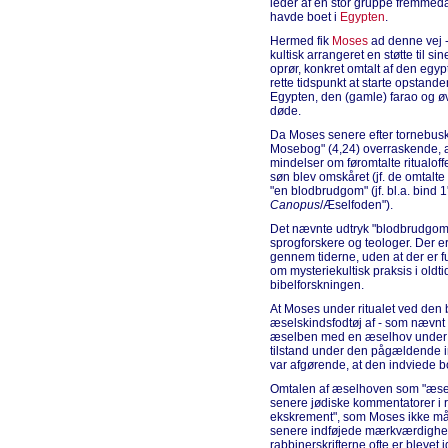
leder af en stor gruppe fremmeda
havde boet i
Egypten
.
Hermed fik
Moses
ad denne vej -
kultisk arrangeret en støtte til s
oprør, konkret omtalt af den egypt
rette tidspunkt at starte opstand
Egypten, den (gamle) farao og øvr
døde.
Da Moses senere efter tornebus
Mosebog" (4,24) overraskende, at
mindelser om føromtalte ritualoff
søn blev omskåret (jf. de omtalte
"en blodbrudgom" (jf. bl.a. bind 
Canopus
/Æselfoden").
Det nævnte udtryk "blodbrudgom"
sprogforskere og teologer. Der e
gennem tiderne, uden at der er f
om mysteriekultisk praksis i oldti
bibelforskningen.
At Moses under ritualet ved den
æselskindsfodtøj af - som nævnt s
æselben med en æselhov under fo
tilstand under den pågældende in
var afgørende, at den indviede bo
Omtalen af æselhoven som "æsel
senere jødiske kommentatorer i 
ekskrement", som Moses ikke måt
senere indføjede mærkværdighede
rabbinerskrifterne ofte er blevet