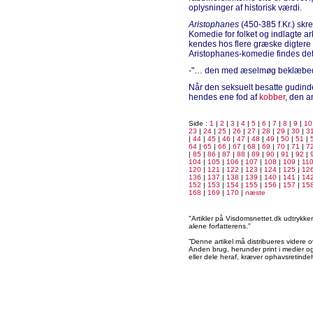
oplysninger af historisk værdi.
Aristophanes
(450-385 f.Kr.) skr
Komedie for folket og indlagte ar
kendes hos flere græske digtere 
Aristophanes-komedie findes dett
-"… den med æselmøg beklæbe
Når den seksuelt besatte gudind
hendes ene fod af
kobber
, den a
Side :
1
|
2
|
3
|
4
|
5
|
6
|
7
|
8
|
9
|
10
23
|
24
|
25
|
26
|
27
|
28
|
29
|
30
|
3
|
44
|
45
|
46
|
47
|
48
|
49
|
50
|
51
|
64
|
65
|
66
|
67
|
68
|
69
|
70
|
71
|
7
|
85
|
86
|
87
|
88
|
89
|
90
|
91
|
92
|
104
|
105
|
106
|
107
|
108
|
109
|
11
120
|
121
|
122
|
123
|
124
|
125
|
12
136
|
137
|
138
|
139
|
140
|
141
|
14
152
|
153
|
154
|
155
|
156
|
157
|
15
168
|
169
|
170
|
næste
"Artikler på Visdomsnettet.dk udtrykk
alene forfatterens.”
”Denne artikel må distribueres videre o
Anden brug, herunder print i medier og 
eller dele heraf, kræver ophavsretindeh