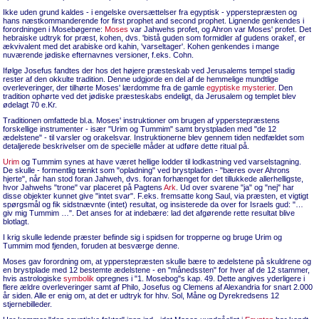
Ikke uden grund kaldes - i engelske oversættelser fra egyptisk - ypperstepræsten og
hans næstkommanderende for first prophet and second prophet. Lignende genkendes i
forordningen i Mosebøgerne:
Moses
var Jahwehs profet, og Ahron var Moses' profet. Det
hebraiske udtryk for præst, kohen, dvs. 'bistå guden som formidler af gudens orakel', er
ækvivalent med det arabiske ord kahin, 'varseltager'. Kohen genkendes i mange
nuværende jødiske efternavnes versioner, f.eks. Cohn.
Ifølge Josefus fandtes der hos det højere præsteskab ved Jerusalems tempel stadig
rester af den okkulte tradition. Denne udgjorde en del af de hemmelige mundtlige
overleveringer, der tilhørte Moses' lærdomme fra de gamle
egyptiske mysterier
. Den
tradition ophørte ved det jødiske præsteskabs endeligt, da Jerusalem og templet blev
ødelagt 70 e.Kr.
Traditionen omfattede bl.a. Moses' instruktioner om brugen af ypperstepræstens
forskellige instrumenter - især "Urim og Tummim" samt brystpladen med "de 12
ædelstene" - til varsler og orakelsvar. Instruktionerne blev gennem tiden nedfældet som
detaljerede beskrivelser om de specielle måder at udføre dette ritual på.
Urim
og Tummim synes at have været hellige lodder til lodkastning ved varselstagning.
De skulle - formentlig tænkt som "opladning" ved brystpladen - "bæres over Ahrons
hjerte", når han stod foran Jahweh, dvs. foran forhænget for det tillukkede allerhelligste,
hvor Jahwehs "trone" var placeret på Pagtens
Ark
. Ud over svarene "ja" og "nej" har
disse objekter kunnet give "intet svar". F.eks. fremsatte kong Saul, via præsten, et vigtigt
spørgsmål og fik sidstnævnte (intet) resultat, og insisterede da over for Israels gud: "…
giv mig Tummim …". Det anses for at indebære: lad det afgørende rette resultat blive
blotlagt.
I krig skulle ledende præster befinde sig i spidsen for tropperne og bruge Urim og
Tummim mod fjenden, foruden at besværge denne.
Moses gav forordning om, at ypperstepræsten skulle bære to ædelstene på skuldrene og
en brystplade med 12 bestemte ædelstene - en "månedssten" for hver af de 12 stammer,
hvis astrologiske
symbolik
opregnes i "1. Mosebog"s kap. 49. Dette angives yderligere i
flere ældre overleveringer samt af Philo, Josefus og Clemens af Alexandria for snart 2.000
år siden. Alle er enig om, at det er udtryk for hhv. Sol, Måne og Dyrekredsens 12
stjernebilleder.