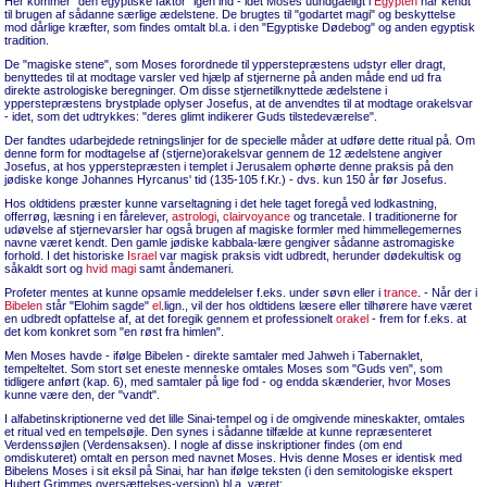
Her kommer "den egyptiske faktor" igen ind - idet Moses uundgåeligt i
Egypten
har kendt
til brugen af sådanne særlige ædelstene. De brugtes til "godartet magi" og beskyttelse
mod dårlige kræfter, som findes omtalt bl.a. i den "Egyptiske Dødebog" og anden egyptisk
tradition.
De "magiske stene", som Moses forordnede til ypperstepræstens udstyr eller dragt,
benyttedes til at modtage varsler ved hjælp af stjernerne på anden måde end ud fra
direkte astrologiske beregninger. Om disse stjernetilknyttede ædelstene i
ypperstepræstens brystplade oplyser Josefus, at de anvendtes til at modtage orakelsvar
- idet, som det udtrykkes: "deres glimt indikerer Guds tilstedeværelse".
Der fandtes udarbejdede retningslinjer for de specielle måder at udføre dette ritual på. Om
denne form for modtagelse af (stjerne)orakelsvar gennem de 12 ædelstene angiver
Josefus, at hos ypperstepræsten i templet i Jerusalem ophørte denne praksis på den
jødiske konge Johannes Hyrcanus' tid (135-105 f.Kr.) - dvs. kun 150 år før Josefus.
Hos oldtidens præster kunne varseltagning i det hele taget foregå ved lodkastning,
offerrøg, læsning i en fårelever,
astrologi
,
clairvoyance
og trancetale. I traditionerne for
udøvelse af stjernevarsler har også brugen af magiske formler med himmellegemernes
navne været kendt. Den gamle jødiske kabbala-lære gengiver sådanne astromagiske
forhold. I det historiske
Israel
var magisk praksis vidt udbredt, herunder dødekultisk og
såkaldt sort og
hvid magi
samt åndemaneri.
Profeter mentes at kunne opsamle meddelelser f.eks. under søvn eller i
trance
. - Når der i
Bibelen
står "Elohim sagde"
el
.lign., vil der hos oldtidens læsere eller tilhørere have været
en udbredt opfattelse af, at det foregik gennem et professionelt
orakel
- frem for f.eks. at
det kom konkret som "en røst fra himlen".
Men Moses havde - ifølge Bibelen - direkte samtaler med Jahweh i Tabernaklet,
tempelteltet. Som stort set eneste menneske omtales Moses som "Guds ven", som
tidligere anført (kap. 6), med samtaler på lige fod - og endda skænderier, hvor Moses
kunne være den, der "vandt".
I alfabetinskriptionerne ved det lille Sinai-tempel og i de omgivende mineskakter, omtales
et ritual ved en tempelsøjle. Den synes i sådanne tilfælde at kunne repræsenteret
Verdenssøjlen (Verdensaksen). I nogle af disse inskriptioner findes (om end
omdiskuteret) omtalt en person med navnet Moses. Hvis denne Moses er identisk med
Bibelens Moses i sit eksil på Sinai, har han ifølge teksten (i den semitologiske ekspert
Hubert Grimmes oversættelses-version) bl.a. været: