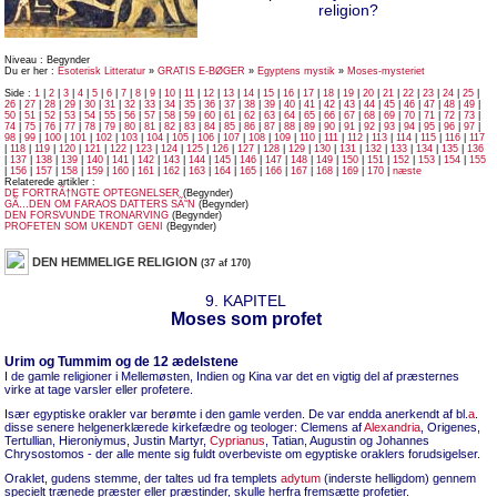
religion?
Niveau : Begynder
Du er her :
Esoterisk Litteratur
»
GRATIS E-BØGER
»
Egyptens mystik
»
Moses-mysteriet
Side :
1
|
2
|
3
|
4
|
5
|
6
|
7
|
8
|
9
|
10
|
11
|
12
|
13
|
14
|
15
|
16
|
17
|
18
|
19
|
20
|
21
|
22
|
23
|
24
|
25
|
26
|
27
|
28
|
29
|
30
|
31
|
32
|
33
|
34
|
35
|
36
|
37
|
38
|
39
|
40
|
41
|
42
|
43
|
44
|
45
|
46
|
47
|
48
|
49
|
50
|
51
|
52
|
53
|
54
|
55
|
56
|
57
|
58
|
59
|
60
|
61
|
62
|
63
|
64
|
65
|
66
|
67
|
68
|
69
|
70
|
71
|
72
|
73
|
74
|
75
|
76
|
77
|
78
|
79
|
80
|
81
|
82
|
83
|
84
|
85
|
86
|
87
|
88
|
89
|
90
|
91
|
92
|
93
|
94
|
95
|
96
|
97
|
98
|
99
|
100
|
101
|
102
|
103
|
104
|
105
|
106
|
107
|
108
|
109
|
110
|
111
|
112
|
113
|
114
|
115
|
116
|
117
|
118
|
119
|
120
|
121
|
122
|
123
|
124
|
125
|
126
|
127
|
128
|
129
|
130
|
131
|
132
|
133
|
134
|
135
|
136
|
137
|
138
|
139
|
140
|
141
|
142
|
143
|
144
|
145
|
146
|
147
|
148
|
149
|
150
|
151
|
152
|
153
|
154
|
155
|
156
|
157
|
158
|
159
|
160
|
161
|
162
|
163
|
164
|
165
|
166
|
167
|
168
|
169
|
170
|
næste
Relaterede artikler :
DE FORTRÃ†NGTE OPTEGNELSER
(Begynder)
GÃ…DEN OM FARAOS DATTERS SÃ˜N
(Begynder)
DEN FORSVUNDE TRONARVING
(Begynder)
PROFETEN SOM UKENDT GENI
(Begynder)
DEN HEMMELIGE RELIGION
(37 af 170)
9. KAPITEL
Moses som profet
Urim og Tummim og de 12 ædelstene
I de gamle religioner i Mellemøsten, Indien og Kina var det en vigtig del af præsternes
virke at tage varsler eller profetere.
Især egyptiske orakler var berømte i den gamle verden. De var endda anerkendt af bl.
a
.
disse senere helgenerklærede kirkefædre og teologer: Clemens af
Alexandria
, Origenes,
Tertullian, Hieroniymus, Justin Martyr,
Cyprianus
, Tatian, Augustin og Johannes
Chrysostomos - der alle mente sig fuldt overbeviste om egyptiske oraklers forudsigelser.
Oraklet, gudens stemme, der taltes ud fra templets
adytum
(inderste helligdom) gennem
specielt trænede præster eller præstinder, skulle herfra fremsætte profetier.