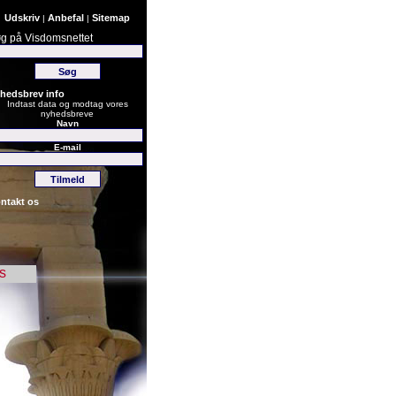
Udskriv
Anbefal
Sitemap
|
|
g på Visdomsnettet
hedsbrev info
Indtast data og modtag vores
nyhedsbreve
Navn
E-mail
ntakt os
s