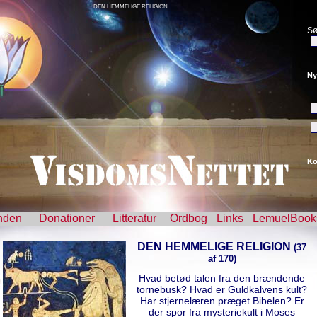
DEN HEMMELIGE RELIGION
Sø
Ny
Ko
nden
Donationer
Litteratur
Ordbog
Links
LemuelBook
DEN HEMMELIGE RELIGION
(37
af 170)
Hvad betød talen fra den brændende
tornebusk? Hvad er Guldkalvens kult?
Har stjernelæren præget Bibelen? Er
der spor fra mysteriekult i Moses