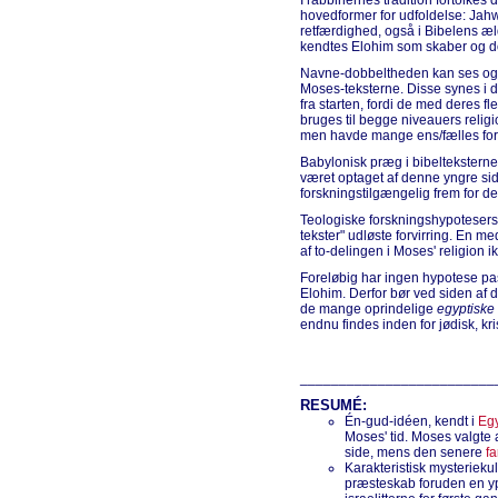
I rabbinernes tradition fortolke
hovedformer for udfoldelse: Jahw
retfærdighed, også i Bibelens æld
kendtes Elohim som skaber og 
Navne-dobbeltheden kan ses o
Moses-teksterne. Disse synes i d
fra starten, fordi de med deres f
bruges til begge niveauers religi
men havde mange ens/fælles for
Babylonisk præg i bibelteksterne
været optaget af denne yngre sid
forskningstilgængelig frem for d
Teologiske forskningshypoteser
tekster" udløste forvirring. En m
af to-delingen i Moses' religion
Foreløbig har ingen hypotese pa
Elohim. Derfor bør ved siden af 
de mange oprindelige
egyptiske
endnu findes inden for jødisk, kri
_________________________
RESUMÉ:
Én-gud-idéen, kendt i
Eg
Moses' tid. Moses valgte
side, mens den senere
f
Karakteristisk mysteriekult
præsteskab foruden en yp