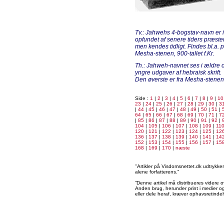
Tv.: Jahwehs 4-bogstav-navn er 
opfundet af senere tiders præster
men kendes tidligt. Findes bl.a. 
Mesha-stenen, 900-tallet f.Kr.
Th.: Jahweh-navnet ses i ældre 
yngre udgaver af hebraisk skrift.
Den øverste er fra Mesha-stenen
Side :
1
|
2
|
3
|
4
|
5
|
6
|
7
|
8
|
9
|
10
23
|
24
|
25
|
26
|
27
|
28
|
29
|
30
|
3
|
44
|
45
|
46
|
47
|
48
|
49
|
50
|
51
|
64
|
65
|
66
|
67
|
68
|
69
|
70
|
71
|
7
|
85
|
86
|
87
|
88
|
89
|
90
|
91
|
92
|
104
|
105
|
106
|
107
|
108
|
109
|
11
120
|
121
|
122
|
123
|
124
|
125
|
12
136
|
137
|
138
|
139
|
140
|
141
|
14
152
|
153
|
154
|
155
|
156
|
157
|
15
168
|
169
|
170
|
næste
"Artikler på Visdomsnettet.dk udtrykk
alene forfatterens.”
”Denne artikel må distribueres videre o
Anden brug, herunder print i medier og 
eller dele heraf, kræver ophavsretindeh