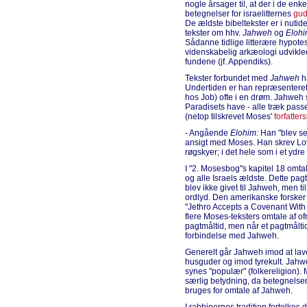
nogle årsager til, at der i de enk
betegnelser for israelitternes
gu
De ældste bibeltekster er i nutiden
tekster om hhv.
Jahweh
og
Elohi
Sådanne tidlige litterære hypot
videnskabelig arkæologi udvikle
fundene (jf. Appendiks).
Tekster forbundet med
Jahweh
ha
Undertiden er han repræsenteret 
hos Job) ofte i en drøm. Jahweh 
Paradisets have - alle træk passe
(netop tilskrevet Moses'
forfatter
- Angående
Elohim:
Han "blev set"
ansigt med Moses. Han skrev Lo
røgskyer; i det hele som i et ydre
I "2. Mosesbog"s kapitel 18 omtal
og alle Israels ældste. Dette pa
blev ikke givet til Jahweh, men ti
ordlyd. Den amerikanske forsker 
"Jethro Accepts a Covenant With t
flere Moses-teksters omtale af o
pagtmåltid, men når et pagtmåltid
forbindelse med Jahweh.
Generelt går Jahweh imod at lave
husguder og imod tyrekult. Jahwe
synes "populær" (folkereligion).
særlig betydning, da betegnelse
bruges for omtale af Jahweh.