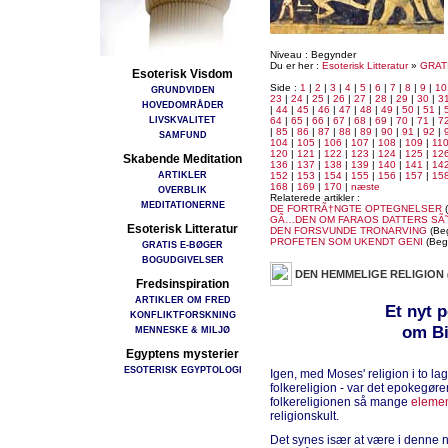
Niveau : Begynder
Du er her :
Esoterisk Litteratur
»
GRAT
Esoterisk Visdom
Side :
1
|
2
|
3
|
4
|
5
|
6
|
7
|
8
|
9
|
10
GRUNDVIDEN
23
|
24
|
25
|
26
|
27
|
28
|
29
|
30
|
3
HOVEDOMRÅDER
|
44
|
45
|
46
|
47
|
48
|
49
|
50
|
51
|
LIVSKVALITET
64
|
65
|
66
|
67
|
68
|
69
|
70
|
71
|
7
|
85
|
86
|
87
|
88
|
89
|
90
|
91
|
92
|
SAMFUND
104
|
105
|
106
|
107
|
108
|
109
|
11
120
|
121
|
122
|
123
|
124
|
125
|
12
Skabende Meditation
136
|
137
|
138
|
139
|
140
|
141
|
14
ARTIKLER
152
|
153
|
154
|
155
|
156
|
157
|
15
168
|
169
|
170
|
næste
OVERBLIK
Relaterede artikler :
MEDITATIONERNE
DE FORTRÃ†NGTE OPTEGNELSER
(
GÃ…DEN OM FARAOS DATTERS SÃ
Esoterisk Litteratur
DEN FORSVUNDE TRONARVING
(Be
PROFETEN SOM UKENDT GENI
(Beg
GRATIS E-BØGER
BOGUDGIVELSER
DEN HEMMELIGE RELIGION
Fredsinspiration
ARTIKLER OM FRED
Et nyt p
KONFLIKTFORSKNING
om Bi
MENNESKE & MILJØ
Egyptens mysterier
ESOTERISK EGYPTOLOGI
Igen, med Moses' religion i to lag
folkereligion - var det epokegør
folkereligionen så mange
elemen
religionskult.
Det synes især at være i denne n