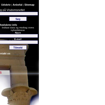
Udskriv
Anbefal
Sitemap
|
|
g på Visdomsnettet
hedsbrev info
Indtast data og modtag vores
nyhedsbreve
Navn
E-mail
ntakt os
s