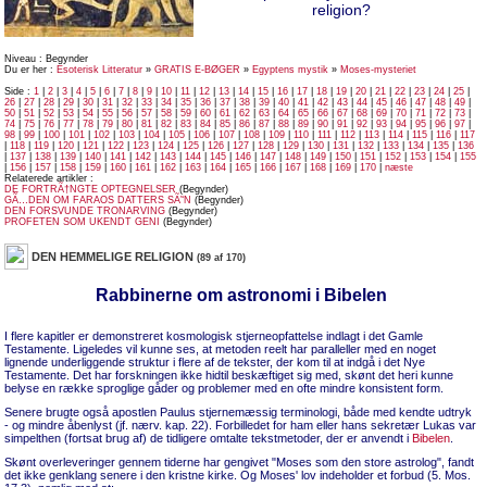
religion?
Niveau : Begynder
Du er her :
Esoterisk Litteratur
»
GRATIS E-BØGER
»
Egyptens mystik
»
Moses-mysteriet
Side :
1
|
2
|
3
|
4
|
5
|
6
|
7
|
8
|
9
|
10
|
11
|
12
|
13
|
14
|
15
|
16
|
17
|
18
|
19
|
20
|
21
|
22
|
23
|
24
|
25
|
26
|
27
|
28
|
29
|
30
|
31
|
32
|
33
|
34
|
35
|
36
|
37
|
38
|
39
|
40
|
41
|
42
|
43
|
44
|
45
|
46
|
47
|
48
|
49
|
50
|
51
|
52
|
53
|
54
|
55
|
56
|
57
|
58
|
59
|
60
|
61
|
62
|
63
|
64
|
65
|
66
|
67
|
68
|
69
|
70
|
71
|
72
|
73
|
74
|
75
|
76
|
77
|
78
|
79
|
80
|
81
|
82
|
83
|
84
|
85
|
86
|
87
|
88
|
89
|
90
|
91
|
92
|
93
|
94
|
95
|
96
|
97
|
98
|
99
|
100
|
101
|
102
|
103
|
104
|
105
|
106
|
107
|
108
|
109
|
110
|
111
|
112
|
113
|
114
|
115
|
116
|
117
|
118
|
119
|
120
|
121
|
122
|
123
|
124
|
125
|
126
|
127
|
128
|
129
|
130
|
131
|
132
|
133
|
134
|
135
|
136
|
137
|
138
|
139
|
140
|
141
|
142
|
143
|
144
|
145
|
146
|
147
|
148
|
149
|
150
|
151
|
152
|
153
|
154
|
155
|
156
|
157
|
158
|
159
|
160
|
161
|
162
|
163
|
164
|
165
|
166
|
167
|
168
|
169
|
170
|
næste
Relaterede artikler :
DE FORTRÃ†NGTE OPTEGNELSER
(Begynder)
GÃ…DEN OM FARAOS DATTERS SÃ˜N
(Begynder)
DEN FORSVUNDE TRONARVING
(Begynder)
PROFETEN SOM UKENDT GENI
(Begynder)
DEN HEMMELIGE RELIGION
(89 af 170)
Rabbinerne om astronomi i Bibelen
I flere kapitler er demonstreret kosmologisk stjerneopfattelse indlagt i det Gamle
Testamente. Ligeledes vil kunne ses, at metoden reelt har paralleller med en noget
lignende underliggende struktur i flere af de tekster, der kom til at indgå i det Nye
Testamente. Det har forskningen ikke hidtil beskæftiget sig med, skønt det heri kunne
belyse en række sproglige gåder og problemer med en ofte mindre konsistent form.
Senere brugte også apostlen Paulus stjernemæssig terminologi, både med kendte udtryk
- og mindre åbenlyst (jf. nærv. kap. 22). Forbilledet for ham eller hans sekretær Lukas var
simpelthen (fortsat brug af) de tidligere omtalte tekstmetoder, der er anvendt i
Bibelen
.
Skønt overleveringer gennem tiderne har gengivet "Moses som den store astrolog", fandt
det ikke genklang senere i den kristne kirke. Og Moses' lov indeholder et forbud (5. Mos.