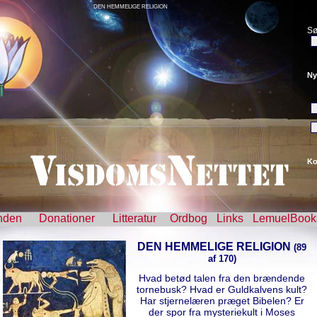
DEN HEMMELIGE RELIGION
Sø
Ny
Ko
nden
Donationer
Litteratur
Ordbog
Links
LemuelBook
DEN HEMMELIGE RELIGION
(89
af 170)
Hvad betød talen fra den brændende
tornebusk? Hvad er Guldkalvens kult?
Har stjernelæren præget Bibelen? Er
der spor fra mysteriekult i Moses