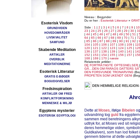
Niveau : Begynder
Du er her :
Esoterisk Litteratur
»
GRAT
Esoterisk Visdom
Side :
1
|
2
|
3
|
4
|
5
|
6
|
7
|
8
|
9
|
10
GRUNDVIDEN
23
|
24
|
25
|
26
|
27
|
28
|
29
|
30
|
3
HOVEDOMRÅDER
|
44
|
45
|
46
|
47
|
48
|
49
|
50
|
51
|
LIVSKVALITET
64
|
65
|
66
|
67
|
68
|
69
|
70
|
71
|
7
|
85
|
86
|
87
|
88
|
89
|
90
|
91
|
92
|
SAMFUND
104
|
105
|
106
|
107
|
108
|
109
|
11
120
|
121
|
122
|
123
|
124
|
125
|
12
Skabende Meditation
136
|
137
|
138
|
139
|
140
|
141
|
14
ARTIKLER
152
|
153
|
154
|
155
|
156
|
157
|
15
168
|
169
|
170
|
næste
OVERBLIK
Relaterede artikler :
MEDITATIONERNE
DE FORTRÃ†NGTE OPTEGNELSER
(
GÃ…DEN OM FARAOS DATTERS SÃ
Esoterisk Litteratur
DEN FORSVUNDE TRONARVING
(Be
PROFETEN SOM UKENDT GENI
(Beg
GRATIS E-BØGER
BOGUDGIVELSER
DEN HEMMELIGE RELIGION
Fredsinspiration
ARTIKLER OM FRED
Ahro
KONFLIKTFORSKNING
MENNESKE & MILJØ
Dette at
Moses
, ifølge
Bibelen
og 
Egyptens mysterier
udvandring tog
guld
fra egypterne
ESOTERISK EGYPTOLOGI
sammen med beretningens alkymis
udtryk for, at Moses ved sit reli
deres hemmelige viden, symbolise
Guldkalven), som han lod folket i
gennem tiderne af dette udvalgte 