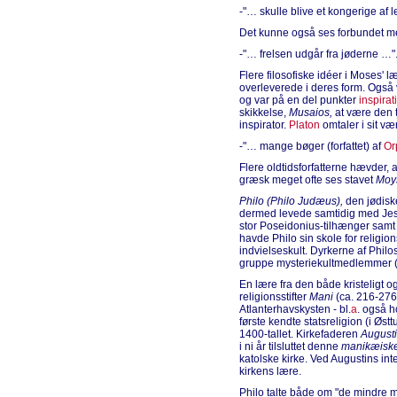
-"… skulle blive et kongerige af l
Det kunne også ses forbundet m
-"… frelsen udgår fra jøderne …"
Flere filosofiske idéer i Moses' 
overleverede i deres form. Også
og var på en del punkter
inspirat
skikkelse,
Musaios,
at være den t
inspirator.
Platon
omtaler i sit v
-"… mange bøger (forfattet) af
Or
Flere oldtidsforfatterne hævder,
græsk meget ofte ses stavet
Moy
Philo (Philo Judæus),
den jødiske
dermed levede samtidig med Jesu
stor Poseidonius-tilhænger samt 
havde Philo sin skole for religion
indvielseskult. Dyrkerne af Philos
gruppe mysteriekultmedlemmer (i
En lære fra den både kristeligt o
religionsstifter
Mani
(ca. 216-276 e
Atlanterhavskysten - bl.
a
. også h
første kendte statsreligion (i Øst
1400-tallet. Kirkefaderen
August
i ni år tilsluttet denne
manikæisk
katolske kirke. Ved Augustins int
kirkens lære.
Philo talte både om "de mindre my