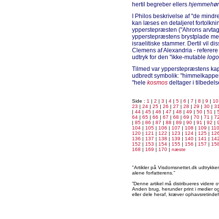
hertil begreber ellers
hjemmehøre
I Philos beskrivelse af "de mindr
kan læses en detaljeret fortolknin
ypperstepræsten ("Ahrons arvtag
ypperstepræstens brystplade med
israelitiske stammer. Dertil vil 
Clemens af Alexandria - referere 
udtryk for den "ikke-mutable
logo
Tilmed var ypperstepræstens kap
udbredt symbolik: "himmelkappen"
"hele
kosmos
deltager i tilbedels
Side :
1
|
2
|
3
|
4
|
5
|
6
|
7
|
8
|
9
|
10
23
|
24
|
25
|
26
|
27
|
28
|
29
|
30
|
3
|
44
|
45
|
46
|
47
|
48
|
49
|
50
|
51
|
64
|
65
|
66
|
67
|
68
|
69
|
70
|
71
|
7
|
85
|
86
|
87
|
88
|
89
|
90
|
91
|
92
|
104
|
105
|
106
|
107
|
108
|
109
|
11
120
|
121
|
122
|
123
|
124
|
125
|
12
136
|
137
|
138
|
139
|
140
|
141
|
14
152
|
153
|
154
|
155
|
156
|
157
|
15
168
|
169
|
170
|
næste
"Artikler på Visdomsnettet.dk udtrykk
alene forfatterens.”
”Denne artikel må distribueres videre o
Anden brug, herunder print i medier og 
eller dele heraf, kræver ophavsretindeh