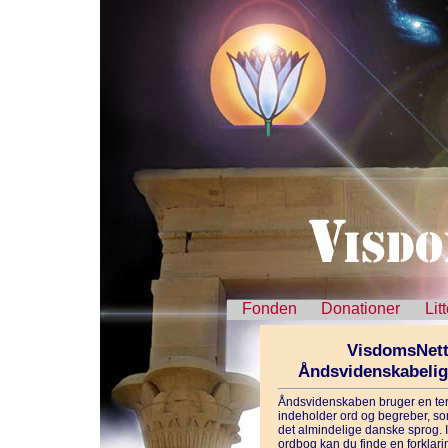
Fonden
Donationer
Lit
VisdomsNett
Åndsvidenskabeli
Åndsvidenskaben bruger en ter
indeholder ord og begreber, som
det almindelige danske sprog. 
ordbog kan du finde en forklarin