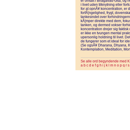
er omtalt i Bhagavad-Gita, og h
i livet uden tilknytning eller for
for at opnÃ¥ koncentration, er de
forfÃ¦ngelighed, frygt, dovenska
tankesindet over forhindringern
kÃ¦mper direkte med dem, fokus
tanken, og dermed vokser forhin
koncentration drejer sig faktisk
er ikke en tvungen mental praks
upersonlig holdning til livet. De
de fungerer som et ideal for id
(Se ogsÃ¥ Dharana, Dhyana, Ill
Kontemplation, Meditation, Mona
Se alle ord begyndende med K
a
b
c
d
e
f
g
h
i
j
k
l
m
n
o
p
q
r
s