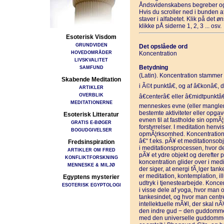
Åndsvidenskabens begreber og
Hvis du scroller ned i bunden 
staver i alfabetet. Klik på det 
klikke pÅ siderne 1, 2, 3 ... osv.
Esoterisk Visdom
GRUNDVIDEN
Det opslåede ord
HOVEDOMRÅDER
Koncentration
LIVSKVALITET
Betydning
SAMFUND
(Latin). Koncentration stammer 
Skabende Meditation
i Ã©t punktâ€, og af â€konâ€, 
ARTIKLER
OVERBLIK
â€centerâ€ eller â€midtpunktâ€
MEDITATIONERNE
menneskes evne (eller manglen
bestemte aktiviteter eller opgav
Esoterisk Litteratur
evnen til at fastholde sin opmÃ
GRATIS E-BØGER
forstyrrelser. I meditation henvi
BOGUDGIVELSER
opmÃ¦rksomhed. Koncentration er
â€“ f.eks. pÃ¥ et meditationsobj
Fredsinspiration
i meditationsprocessen, hvor d
ARTIKLER OM FRED
pÃ¥ et ydre objekt og derefter p
KONFLIKTFORSKNING
koncentration glider over i medi
MENNESKE & MILJØ
der siger, at energi fÃ¸lger tan
er meditation, kontemplation, il
Egyptens mysterier
udtryk i tjenestearbejde. Konce
ESOTERISK EGYPTOLOGI
i visse dele af yoga, hvor man o
tankesindet, og hvor man centr
intellektuelle mÃ¥l, der skal n
den indre gud − den guddommeli
med den universelle guddommel