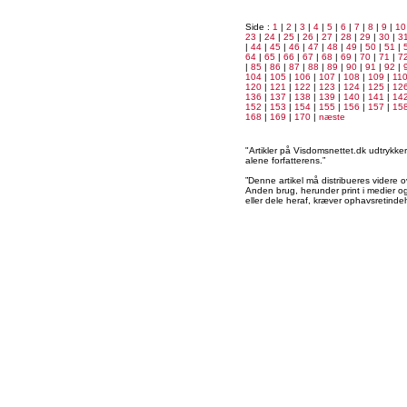
Side :
1
|
2
|
3
|
4
|
5
|
6
|
7
|
8
|
9
|
10
23
|
24
|
25
|
26
|
27
|
28
|
29
|
30
|
3
|
44
|
45
|
46
|
47
|
48
|
49
|
50
|
51
|
64
|
65
|
66
|
67
|
68
|
69
|
70
|
71
|
7
|
85
|
86
|
87
|
88
|
89
|
90
|
91
|
92
|
104
|
105
|
106
|
107
|
108
|
109
|
11
120
|
121
|
122
|
123
|
124
|
125
|
12
136
|
137
|
138
|
139
|
140
|
141
|
14
152
|
153
|
154
|
155
|
156
|
157
|
15
168
|
169
|
170
|
næste
"Artikler på Visdomsnettet.dk udtrykk
alene forfatterens.”
”Denne artikel må distribueres videre o
Anden brug, herunder print i medier og 
eller dele heraf, kræver ophavsretindeh