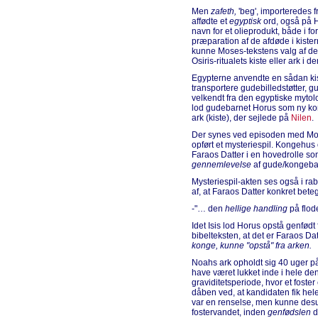
Men
zafeth,
'beg', importeredes 
affødte et
egyptisk
ord, også på H
navn for et olieprodukt, både i for
præparation af de afdøde i kistern
kunne Moses-tekstens valg af de
Osiris-ritualets kiste eller ark i
Egypterne anvendte en sådan kiste
transportere gudebilledstøtter, gu
velkendt fra den egyptiske mytolo
lod gudebarnet Horus som ny ko
ark (kiste), der sejlede på
Nilen
.
Der synes ved episoden med Mos
opført et mysteriespil. Kongehu
Faraos Datter i en hovedrolle s
gennemlevelse
af gude/kongeba
Mysteriespil-akten ses også i rab
af, at Faraos Datter konkret be
-"… den
hellige handling
på flod
Idet Isis lod Horus opstå genfødt f
bibelteksten, at det er Faraos Da
konge, kunne "opstå" fra arken.
Noahs ark opholdt sig 40 uger på
have været lukket inde i hele den
graviditetsperiode, hvor et foster
dåben ved, at kandidaten fik he
var en renselse, men kunne desu
fostervandet, inden
genfødslen
d