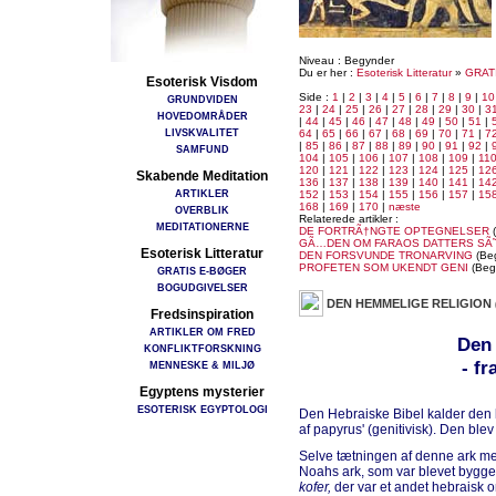
Niveau : Begynder
Du er her :
Esoterisk Litteratur
»
GRAT
Esoterisk Visdom
Side :
1
|
2
|
3
|
4
|
5
|
6
|
7
|
8
|
9
|
10
GRUNDVIDEN
23
|
24
|
25
|
26
|
27
|
28
|
29
|
30
|
3
HOVEDOMRÅDER
|
44
|
45
|
46
|
47
|
48
|
49
|
50
|
51
|
LIVSKVALITET
64
|
65
|
66
|
67
|
68
|
69
|
70
|
71
|
7
|
85
|
86
|
87
|
88
|
89
|
90
|
91
|
92
|
SAMFUND
104
|
105
|
106
|
107
|
108
|
109
|
11
120
|
121
|
122
|
123
|
124
|
125
|
12
Skabende Meditation
136
|
137
|
138
|
139
|
140
|
141
|
14
ARTIKLER
152
|
153
|
154
|
155
|
156
|
157
|
15
168
|
169
|
170
|
næste
OVERBLIK
Relaterede artikler :
MEDITATIONERNE
DE FORTRÃ†NGTE OPTEGNELSER
(
GÃ…DEN OM FARAOS DATTERS SÃ
Esoterisk Litteratur
DEN FORSVUNDE TRONARVING
(Be
PROFETEN SOM UKENDT GENI
(Beg
GRATIS E-BØGER
BOGUDGIVELSER
DEN HEMMELIGE RELIGION
Fredsinspiration
ARTIKLER OM FRED
Den 
KONFLIKTFORSKNING
- f
MENNESKE & MILJØ
Egyptens mysterier
ESOTERISK EGYPTOLOGI
Den Hebraiske Bibel kalder den l
af papyrus' (genitivisk). Den bl
Selve tætningen af denne ark med
Noahs ark, som var blevet bygget
kofer,
der var et andet hebraisk or