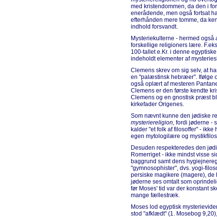
med kristendommen, da den i form
enerådende, men også fortsat ha
efterhånden mere tomme, da kend
indhold forsvandt.
Mysteriekulterne - hermed også
forskellige religioners lære. F.e
100-tallet e.Kr. i denne egyptiske
indeholdt elementer af mysteries
Clemens skrev om sig selv, at han
en "palæstinsk hebræer". Ifølge 
også oplært af mesteren Pantane
Clemens er den første kendte krist
Clemens og en gnostisk præst ble
kirkefader Origenes.
Som nævnt kunne den jødiske rel
mysteriereligion,
fordi jøderne - 
kalder "et folk af filosoffer" - ik
egen mytologilære og mystikfiloso
Desuden respekteredes den jødis
Romerriget - ikke mindst visse si
baggrund samt dens hygiejneregle
"gymnosophister", dvs. yogi-filos
persiske magikere (magere), de 
jøderne ses omtalt som oprindeli
før Moses' tid var der konstant s
mange fællestræk.
Moses lod egyptisk mysterievide
stod "afklædt" (1. Mosebog 9,20)