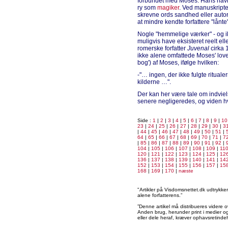
forbundet med Moses. Hans navn
ry som
magiker
. Ved manuskriptet
skrevne ords sandhed eller autor
at mindre kendte forfattere "lånte
Nogle "hemmelige værker" - og ik
muligvis have eksisteret reelt el
romerske forfatter
Juvenal
cirka 
ikke alene omfattede Moses' lov
bog') af Moses, ifølge hvilken:
-"… ingen, der ikke fulgte ritualer
kilderne …".
Der kan her være tale om indvielse
senere negligeredes, og viden hv
Side :
1
|
2
|
3
|
4
|
5
|
6
|
7
|
8
|
9
|
10
23
|
24
|
25
|
26
|
27
|
28
|
29
|
30
|
3
|
44
|
45
|
46
|
47
|
48
|
49
|
50
|
51
|
64
|
65
|
66
|
67
|
68
|
69
|
70
|
71
|
7
|
85
|
86
|
87
|
88
|
89
|
90
|
91
|
92
|
104
|
105
|
106
|
107
|
108
|
109
|
11
120
|
121
|
122
|
123
|
124
|
125
|
12
136
|
137
|
138
|
139
|
140
|
141
|
14
152
|
153
|
154
|
155
|
156
|
157
|
15
168
|
169
|
170
|
næste
"Artikler på Visdomsnettet.dk udtrykk
alene forfatterens.”
”Denne artikel må distribueres videre o
Anden brug, herunder print i medier og 
eller dele heraf, kræver ophavsretindeh