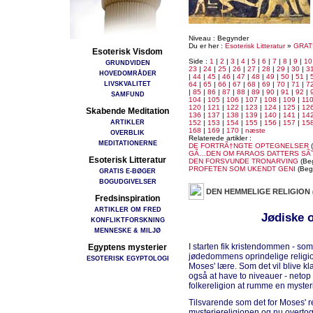
Niveau : Begynder
Du er her :
Esoterisk Litteratur
»
GRAT
Esoterisk Visdom
Side :
1
|
2
|
3
|
4
|
5
|
6
|
7
|
8
|
9
|
10
GRUNDVIDEN
23
|
24
|
25
|
26
|
27
|
28
|
29
|
30
|
3
HOVEDOMRÅDER
|
44
|
45
|
46
|
47
|
48
|
49
|
50
|
51
|
LIVSKVALITET
64
|
65
|
66
|
67
|
68
|
69
|
70
|
71
|
7
|
85
|
86
|
87
|
88
|
89
|
90
|
91
|
92
|
SAMFUND
104
|
105
|
106
|
107
|
108
|
109
|
11
120
|
121
|
122
|
123
|
124
|
125
|
12
Skabende Meditation
136
|
137
|
138
|
139
|
140
|
141
|
14
ARTIKLER
152
|
153
|
154
|
155
|
156
|
157
|
15
168
|
169
|
170
|
næste
OVERBLIK
Relaterede artikler :
MEDITATIONERNE
DE FORTRÃ†NGTE OPTEGNELSER
(
GÃ…DEN OM FARAOS DATTERS SÃ
Esoterisk Litteratur
DEN FORSVUNDE TRONARVING
(Be
PROFETEN SOM UKENDT GENI
(Beg
GRATIS E-BØGER
BOGUDGIVELSER
DEN HEMMELIGE RELIGION
Fredsinspiration
ARTIKLER OM FRED
Jødiske o
KONFLIKTFORSKNING
MENNESKE & MILJØ
I starten fik kristendommen - so
Egyptens mysterier
jødedommens oprindelige religio
ESOTERISK EGYPTOLOGI
Moses' lære. Som det vil blive k
også at have to niveauer - netop
folkereligion at rumme en myster
Tilsvarende som det for Moses' r
mysteriereligionen og nu overto