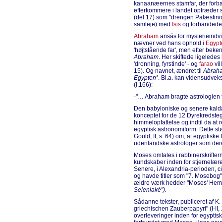
kanaanæernes stamfar, der forba
efterkommere i landet optræder se
(del 17) som "drengen Palæstinos
samleje) med
Isis
og forbandedes
Abraham
ansås for mysterieindvi
nævner ved hans ophold i
Egypt
'højtstående far', men efter bek
Abraham
. Her skiftede ligeledes
'dronning, fyrstinde' - og
farao
vil
15). Og navnet, ændret til
Abrah
Egypten'
'. Bl.a. kan vidensudveks
(I,166):
-"… Abraham bragte astrologien 
Den babyloniske og senere kaldæ
konceptet for de 12 Dyrekredsteg
himmelopfattelse og indtil da at
egyptisk astronomiform. Dette stø
Gould, II, s. 64) om, at egyptisk
udenlandske astrologer som der
Moses omtales i rabbinerskriftern
kundskaber inden for stjernelæren
Senere, i Alexandria-perioden, 
og havde titler som "7. Mosebog"
ældre værk hedder "Moses' He
Seleniaké").
Sådanne tekster, publiceret af 
griechischen Zauberpapyri" (I-II
overleveringer inden for egyptis