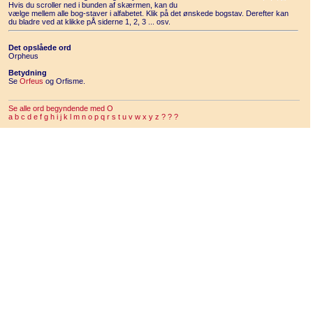
Hvis du scroller ned i bunden af skærmen, kan du
vælge mellem alle bog-staver i alfabetet. Klik på det ønskede bogstav. Derefter kan
du bladre ved at klikke pÅ siderne 1, 2, 3 ... osv.
Det opslåede ord
Orpheus
Betydning
Se
Orfeus
og Orfisme.
Se alle ord begyndende med O
a
b
c
d
e
f
g
h
i
j
k
l
m
n
o
p
q
r
s
t
u
v
w
x
y
z
?
?
?