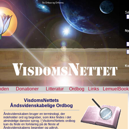
Se Orfeus og Orfisme.
Sø
Ny
Ko
nden
Donationer
Litteratur
Ordbog
Links
LemuelBook
VisdomsNettets
Åndsvidenskabelige Ordbog
Åndsvidenskaben bruger en terminologi, der
indeholder ord og begreber, som ikke findes i det
almindelige danske sprog. I VisdomsNettets ordbog
kan du finde en forklaring på de fleste af
Åndsvidenskabens begreber og udtryk.