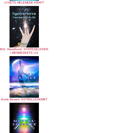
LYSETS HELENEDE KRAFT
M.E. Haselhurst: SYNTESELOVEN
I MENNESKETS LIV
Annie Besant: ASTRALLEGEMET