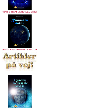
Annie Besant: ÆTERLEGEMET
Djwhal Khul: RUMMETS NATUR