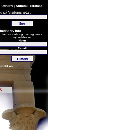
Udskriv
Anbefal
Sitemap
|
|
g på Visdomsnettet
hedsbrev info
Indtast data og modtag vores
nyhedsbreve
Navn
E-mail
ntakt os
s