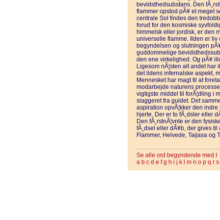
bevidsthedsubstans. Den fÃ¸rs
flammer opstod pÃ¥ et meget sen
centrale Sol findes den tredobb
forud for den kosmiske syvfoldi
himmelsk eller jordisk, er den 
universelle flamme. Ilden er l
begyndelsen og slutningen pÃ¥ 
guddommelige bevidsthedssubst
den ene virkelighed. Og pÃ¥ ill
Ligesom nÃ¦sten alt andet har 
det ildens infernalske aspekt,
Mennesket har magt til at foret
modarbejde naturens processer 
vigtigste middel til forÃ¦dling i
slaggeret fra guldet. Det samme
aspiration opvÃ¦kker den indre i
hjerte. Der er to fÃ¸dsler eller
Den fÃ¸rstnÃ¦vnte er den fysis
fÃ¸dsel eller dÃ¥b, der gives ti
Flammer, Helvede, Taijasa og Ta
Se alle ord begyndende med I
a
b
c
d
e
f
g
h
i
j
k
l
m
n
o
p
q
r
s