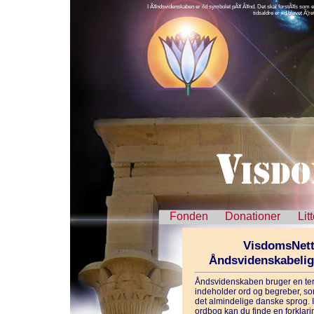
I Ã¥ndsvidenskaben er ild symbolet pÃ¥ Ã¥nd. Det skal forstÃ¥s som et ak
tidsaldre er ild blevet Ã
Fonden
Donationer
Lit
VisdomsNett
Åndsvidenskabeli
Åndsvidenskaben bruger en ter
indeholder ord og begreber, som
det almindelige danske sprog. 
ordbog kan du finde en forklarin