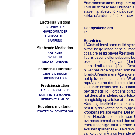
Åndsvidenskabens begreber og
Hvis du scroller ned i bunden 
staver i alfabetet. Klik på det 
klikke pÅ siderne 1, 2, 3 ... osv.
Esoterisk Visdom
GRUNDVIDEN
Det opslåede ord
HOVEDOMRÅDER
Ild
LIVSKVALITET
Betydning
SAMFUND
I Ã¥ndsvidenskaben er ild symb
Skabende Meditation
aktivt, besjÃ¦lende princip i mods
ARTIKLER
tidsaldre er ild blevet Ã¦ret so
OVERBLIK
Ildens essens eller substans be
essentiel end luft og vand (der
MEDITATIONERNE
ilden identisk med sjÃ¦len. Des
Esoterisk Litteratur
bliver belivede organer, som be
GRATIS E-BØGER
forudgÃ¥ende mere Ã¦teriske elem
BOGUDGIVELSER
holde liv i den hellige ild pÃ¥ a
reprÃ¦senterer den himmelske el
Fredsinspiration
kosmiske bevidsthed. Guddomm
ARTIKLER OM FRED
bevidstheds ild. Fortidens opfat
KONFLIKTFORSKNING
nutidens almindelige opfattelse 
MENNESKE & MILJØ
mangfoldig opfattelse af ilden
Ã¥ndeligt intellekt via ildens 
Egyptens mysterier
ned til fysisk varme som fÃ¸lge a
ESOTERISK EGYPTOLOGI
kroppens fysiske varme. Det er 
f.eks. Heraklit talte om ild, som
overensstemmelse med den arkai
energimÃ¦ssige, vitaliserende, 
eksistensplaner. H.P. Blavatsky f
var kold, formlÃ¸s og lysende â