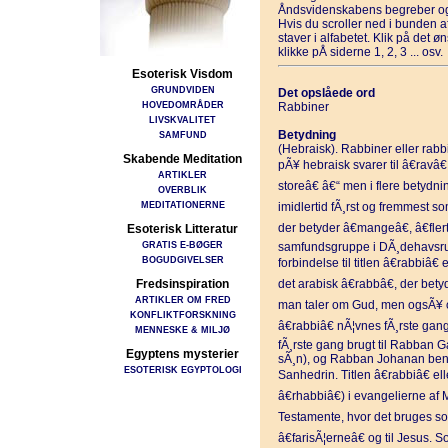
Åndsvidenskabens begreber og
Hvis du scroller ned i bunden 
staver i alfabetet. Klik på det 
klikke pÅ siderne 1, 2, 3 ... osv.
Esoterisk Visdom
GRUNDVIDEN
Det opslåede ord
HOVEDOMRÅDER
Rabbiner
LIVSKVALITET
Betydning
SAMFUND
(Hebraisk). Rabbiner eller rabb
Skabende Meditation
pÃ¥ hebraisk svarer til â€ravâ
ARTIKLER
storeâ€ â€“ men i flere betydni
OVERBLIK
MEDITATIONERNE
imidlertid fÃ¸rst og fremmest so
der betyder â€mangeâ€, â€fler
Esoterisk Litteratur
GRATIS E-BØGER
samfundsgruppe i DÃ¸dehavsrull
BOGUDGIVELSER
forbindelse til titlen â€rabbiâ€
Fredsinspiration
det arabisk â€rabbâ€, der bet
ARTIKLER OM FRED
man taler om Gud, men ogsÃ¥ om
KONFLIKTFORSKNING
â€rabbiâ€ nÃ¦vnes fÃ¸rste gang
MENNESKE & MILJØ
fÃ¸rste gang brugt til Rabban
Egyptens mysterier
sÃ¸n), og Rabban Johanan ben Z
ESOTERISK EGYPTOLOGI
Sanhedrin. Titlen â€rabbiâ€ el
â€rhabbiâ€) i evangelierne a
Testamente, hvor det bruges som 
â€farisÃ¦erneâ€ og til Jesus. 