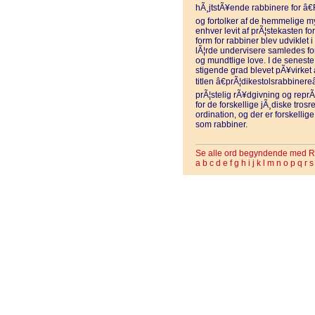
hÃ¸jtstÃ¥ende rabbinere for â€R
og fortolker af de hemmelige m
enhver levit af prÃ¦stekasten f
form for rabbiner blev udviklet 
lÃ¦rde undervisere samledes f
og mundtlige love. I de senest
stigende grad blevet pÃ¥virket a
titlen â€prÃ¦dikestolsrabbinereâ
prÃ¦stelig rÃ¥dgivning og repr
for de forskellige jÃ¸diske trosre
ordination, og der er forskelli
som rabbiner.
Se alle ord begyndende med R
a
b
c
d
e
f
g
h
i
j
k
l
m
n
o
p
q
r
s