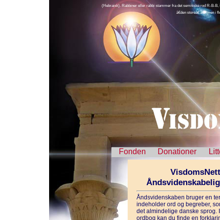
(Hebraisk). Rabbiner eller rabbi stammer fra det semitiske rod R-B-B, 
â€den storeâ€ â€“ men i f
Fonden
Donationer
Lit
VisdomsNett
Åndsvidenskabeli
Åndsvidenskaben bruger en ter
indeholder ord og begreber, som
det almindelige danske sprog. 
ordbog kan du finde en forklarin