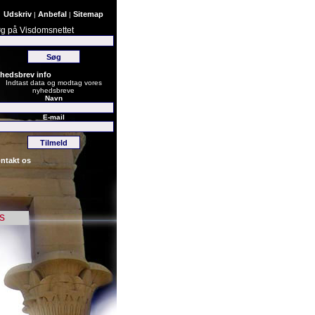
Udskriv
Anbefal
Sitemap
|
|
g på Visdomsnettet
hedsbrev info
Indtast data og modtag vores
nyhedsbreve
Navn
E-mail
ntakt os
s