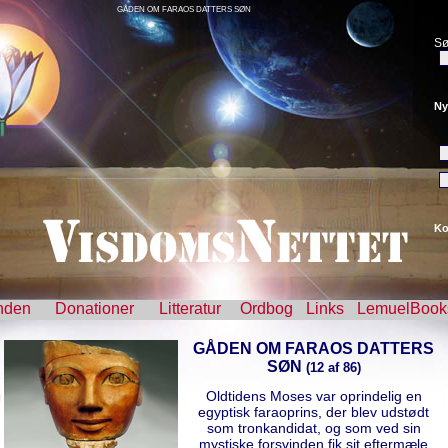
GÅDEN OM FARAOS DATTERS SØN
Sø
Ny
Ko
nden
Donationer
Litteratur
Ordbog
Links
LemuelBook
GÅDEN OM FARAOS DATTERS
SØN
(12 af 86)
Oldtidens Moses var oprindelig en
egyptisk faraoprins, der blev udstødt
som tronkandidat, og som ved sin
mystiske forsvinden fik sit eftermæle