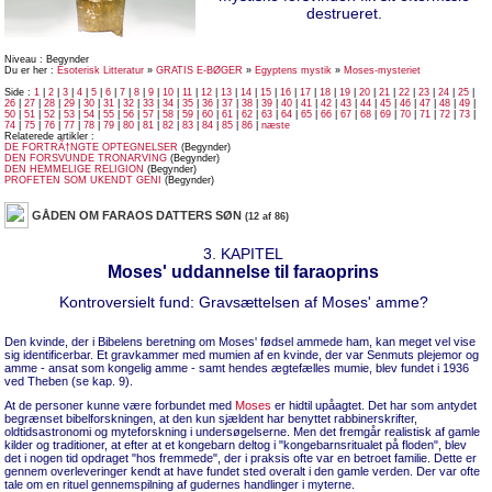
destrueret.
Niveau : Begynder
Du er her :
Esoterisk Litteratur
»
GRATIS E-BØGER
»
Egyptens mystik
»
Moses-mysteriet
Side :
1
|
2
|
3
|
4
|
5
|
6
|
7
|
8
|
9
|
10
|
11
|
12
|
13
|
14
|
15
|
16
|
17
|
18
|
19
|
20
|
21
|
22
|
23
|
24
|
25
|
26
|
27
|
28
|
29
|
30
|
31
|
32
|
33
|
34
|
35
|
36
|
37
|
38
|
39
|
40
|
41
|
42
|
43
|
44
|
45
|
46
|
47
|
48
|
49
|
50
|
51
|
52
|
53
|
54
|
55
|
56
|
57
|
58
|
59
|
60
|
61
|
62
|
63
|
64
|
65
|
66
|
67
|
68
|
69
|
70
|
71
|
72
|
73
|
74
|
75
|
76
|
77
|
78
|
79
|
80
|
81
|
82
|
83
|
84
|
85
|
86
|
næste
Relaterede artikler :
DE FORTRÃ†NGTE OPTEGNELSER
(Begynder)
DEN FORSVUNDE TRONARVING
(Begynder)
DEN HEMMELIGE RELIGION
(Begynder)
PROFETEN SOM UKENDT GENI
(Begynder)
GÅDEN OM FARAOS DATTERS SØN
(12 af 86)
3. KAPITEL
Moses' uddannelse til faraoprins
Kontroversielt fund: Gravsættelsen af Moses' amme?
Den kvinde, der i Bibelens beretning om Moses' fødsel ammede ham, kan meget vel vise
sig identificerbar. Et gravkammer med mumien af en kvinde, der var Senmuts plejemor og
amme - ansat som kongelig amme - samt hendes ægtefælles mumie, blev fundet i 1936
ved Theben (se kap. 9).
At de personer kunne være forbundet med
Moses
er hidtil upåagtet. Det har som antydet
begrænset bibelforskningen, at den kun sjældent har benyttet rabbinerskrifter,
oldtidsastronomi og myteforskning i undersøgelserne. Men det fremgår realistisk af gamle
kilder og traditioner, at efter at et kongebarn deltog i "kongebarnsritualet på floden", blev
det i nogen tid opdraget "hos fremmede", der i praksis ofte var en betroet familie. Dette er
gennem overleveringer kendt at have fundet sted overalt i den gamle verden. Der var ofte
tale om en rituel gennemspilning af gudernes handlinger i myterne.