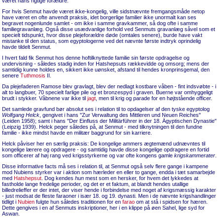
været hans rigtige forældre.
For hvis Senmut havde været ikke-kongelig, ville sidstnævnte fremgangsmåde netop
have været en ofte anvendt praksis, idet borgerlige familier ikke unormalt kan ses
begravet nogenlunde samlet - om ikke i samme gravkammer, så dog ofte i samme
familiegravanlæg. Også disse usædvanlige forhold ved Senmuts gravanlæg såvel som et
specielt tidspunkt, hvor disse plejeforældre døde (omtales senere), burde have vakt
mistanke til den status, som egyptologerne ved det nævnte første indtryk oprindelig
havde tildelt Senmut.
I hvert fald fik Senmut hos denne hoftilknyttede familie sin første opdragelse og
undervisning - således stadig inden for Hatshepsuts rækkevidde og omsorg; mens der
samtidig kunne holdes en, sikkert ikke uønsket, afstand til hendes kronprinsgemal, den
senere
Tuthmosis
II.
Da plejefaderen Ramose blev gravlagt, blev der nedlagt kostbare våben - fint indsvøbte - i
alt to langbuer, 70 specielt farlige pile og et bronzespyd i graven. Buerne var omhyggeligt
brudt i stykker. Våbnene var ikke til
jagt
, men til krig og parade for en højtstående officer.
Det samlede gravfund bør absolut ses i relation til to opdagelser af den tyske egyptolog
Wolfgang Helck
, gengivet i hans "Zur Verwaltung des Mittleren und Neuen Reiches"
(Leiden 1958); samt i hans "Der Einfluss der Militärführer in der 18. Ägyptischen Dynastie"
(Leipzig 1939). Helck peger således på, at Senmut - med tilknytningen til den fundne
familie - ikke mindst havde en militær baggrund for sin karriere.
Helck påviser her en særlig praksis: De kongelige ammers ægtemænd udnævntes til
kongelige lærere og opdragere - og samtidig havde disse kongelige opdragere en fortid
som officerer af høj rang ved krigsstyrkerne og var ofte kongens gamle
krigskammerater
.
Disse informative facts må ses i relation til, at Senmut også selv flere gange i kampene
mod Nubiens styrker var i aktion som hærleder en eller to gange, endda i tæt samarbejde
med
Hatshepsut
. Dog kendes
hun
mest som en hersker, for hvem det lykkedes at
fastholde lange fredelige perioder, og det er et faktum, at blandt hendes utallige
billedrelieffer er der intet, der viser hende i forbindelse med noget af krigsmæssig karakter
- just modsat de fleste faraoner i især 18. og 19. dynasti. Men i de nævnte krigshandlinger
tidligt i
Nubien
fulgte hun således traditionen for en
farao
om at stå i spidsen for hæren.
Dette gengives i en af Senmuts inskriptioner, her i en klippe på øen Sahel, lige syd for
Aswan.