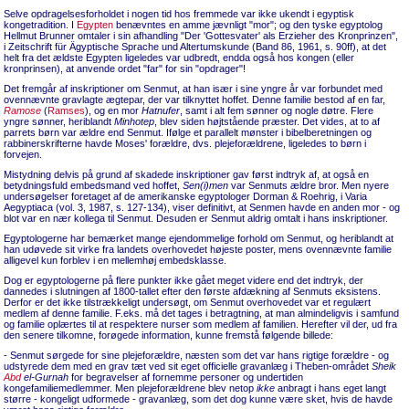
Selve opdragelsesforholdet i nogen tid hos fremmede var ikke ukendt i egyptisk
kongetradition. I
Egypten
benævntes en amme jævnligt "mor"; og den tyske egyptolog
Hellmut Brunner omtaler i sin afhandling "Der 'Gottesvater' als Erzieher des Kronprinzen",
i Zeitschrift für Ägyptische Sprache und Altertumskunde (Band 86, 1961, s. 90ff), at det
helt fra det ældste Egypten ligeledes var udbredt, endda også hos kongen (eller
kronprinsen), at anvende ordet "far" for sin "opdrager"!
Det fremgår af inskriptioner om Senmut, at han især i sine yngre år var forbundet med
ovennævnte gravlagte ægtepar, der var tilknyttet hoffet. Denne familie bestod af en far,
Ramose
(
Ramses
), og en mor
Hatnufer
, samt i alt fem sønner og nogle døtre. Flere
yngre sønner, heriblandt
Minhotep
, blev siden højtstående præster. Det vides, at to af
parrets børn var ældre end Senmut. Ifølge et parallelt mønster i bibelberetningen og
rabbinerskrifterne havde Moses' forældre, dvs. plejeforældrene, ligeledes to børn i
forvejen.
Mistydning delvis på grund af skadede inskriptioner gav først indtryk af, at også en
betydningsfuld embedsmand ved hoffet,
Sen(i)men
var Senmuts ældre bror. Men nyere
undersøgelser foretaget af de amerikanske egyptologer Dorman & Roehrig, i Varia
Aegyptiaca (vol. 3, 1987, s. 127-134), viser definitivt, at Senmen havde en anden mor - og
blot var en nær kollega til Senmut. Desuden er Senmut aldrig omtalt i hans inskriptioner.
Egyptologerne har bemærket mange ejendommelige forhold om Senmut, og heriblandt at
han udøvede sit virke fra landets overhovedet højeste poster, mens ovennævnte familie
alligevel kun forblev i en mellemhøj embedsklasse.
Dog er egyptologerne på flere punkter ikke gået meget videre end det indtryk, der
dannedes i slutningen af 1800-tallet efter den første afdækning af Senmuts eksistens.
Derfor er det ikke tilstrækkeligt undersøgt, om Senmut overhovedet var et regulært
medlem af denne familie. F.eks. må det tages i betragtning, at man almindeligvis i samfund
og familie oplærtes til at respektere nurser som medlem af familien. Herefter vil der, ud fra
den senere tilkomne, forøgede information, kunne fremstå følgende billede:
- Senmut sørgede for sine plejeforældre, næsten som det var hans rigtige forældre - og
udstyrede dem med en grav tæt ved sit eget officielle gravanlæg i Theben-området
Sheik
Abd
el-Gurnah
for begravelser af fornemme personer og undertiden
kongefamiliemedlemmer. Men plejeforældrene blev netop
ikke
anbragt i hans eget langt
større - kongeligt udformede - gravanlæg, som det dog kunne være sket, hvis de havde