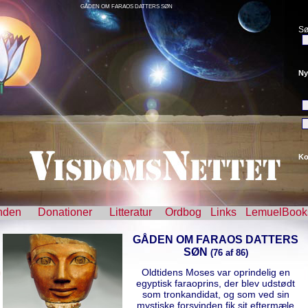
GÅDEN OM FARAOS DATTERS SØN
Sø
Ny
Ko
nden
Donationer
Litteratur
Ordbog
Links
LemuelBook
GÅDEN OM FARAOS DATTERS
SØN
(76 af 86)
Oldtidens Moses var oprindelig en
egyptisk faraoprins, der blev udstødt
som tronkandidat, og som ved sin
mystiske forsvinden fik sit eftermæle