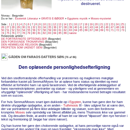
destrueret.
Niveau : Begynder
Du er her :
Esoterisk Litteratur
»
GRATIS E-BØGER
»
Egyptens mystik
»
Moses-mysteriet
Side :
1
|
2
|
3
|
4
|
5
|
6
|
7
|
8
|
9
|
10
|
11
|
12
|
13
|
14
|
15
|
16
|
17
|
18
|
19
|
20
|
21
|
22
|
23
|
24
|
25
|
26
|
27
|
28
|
29
|
30
|
31
|
32
|
33
|
34
|
35
|
36
|
37
|
38
|
39
|
40
|
41
|
42
|
43
|
44
|
45
|
46
|
47
|
48
|
49
|
50
|
51
|
52
|
53
|
54
|
55
|
56
|
57
|
58
|
59
|
60
|
61
|
62
|
63
|
64
|
65
|
66
|
67
|
68
|
69
|
70
|
71
|
72
|
73
|
74
|
75
|
76
|
77
|
78
|
79
|
80
|
81
|
82
|
83
|
84
|
85
|
86
|
næste
Relaterede artikler :
DE FORTRÃ†NGTE OPTEGNELSER
(Begynder)
DEN FORSVUNDE TRONARVING
(Begynder)
DEN HEMMELIGE RELIGION
(Begynder)
PROFETEN SOM UKENDT GENI
(Begynder)
GÅDEN OM FARAOS DATTERS SØN
(76 af 86)
Den opløsende personlighedsefterligning
Ved den stedfortrædende offerhandling var præsternes og magikernes mægtige
forbandelse kastet på Senmut/Moses for at opløse hans status og identitet og mest
effektivt at forhindre ham i at opnå faraotronen. Ved de efterfølgende ødelæggelser af
hans navneinskriptioner, portrætter og statuer - og yderligere ved at gennemføre en
uhyggeligt "opløsende" efterligning af ham - har modstanderne kunnet betragte resultatet
som en succes.
For hvis Senmut/Moses snart igen dukkede op i
Egypten
, kunne han gøre den for ham
direkte uhyggelige opdagelse, at en anden -
Tuthmosis
III - blev udgivet for at være den,
der var portrætteret på flere ikke-ødelagte billeder og statuer, som den fordrevne
kronprins
Moses
selv oprindelig var blevet afbildet på, mens Thutmosis ikke var gammel
nok. Og desuden finde, at andre relieffer af ham let var blevet "tilpasset" den nye hersker i
tekst og fremtoning (jf. begge har store næser).
Og han kunne her gøre den chokerende opdagelse, at hans personlige navne også var
overtaget af den anden! Fik man sit navn frastjålet, "eksisterede man ikke". Med