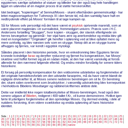
egypternes særlige opfattelse af statuer og billeder har der også bag hele handlingen
ligget en udøvelse af en
magisk
proces til at støtte herskerskiftet.
Idet bedraget, "kopieringen" af Senmut/Moses - skønt efterhånden gennemskueligt - har
lettet magtovertagelsen for Tuthmosis III i den første tid, må den samtidig have haft en
nedbrydende
effekt på Moses' formåen til at tage kampen op.
Så for Moses selv personligt må det have været et
psykisk
oprivende mareridt, som at
være placeret magtesløs i et surrealistisk, fremmedgjort univers: Præcis som i H.C.
Andersens fortælling "Skyggen", hvor kopien - skyggen, der slavisk efterlignede sin
herres bevægelser og gøremål - her stjal hans ære og anerkendelse og endda blev gift
med en kongedatter! "Originalen" gik herefter i opløsning ved at blive opfattet mere og
mere uvirkelig, og blev næsten selv som en skygge. Netop dét at en skygge kunne
afhugges og fjernes, var kendt i egyptisk mytologi.
Således placeret i den historiske periode, hvor en enkedronning blev Egyptens første
kronede kvindelige
farao
og derefter reduceret og fjernet fra kongerækken, har Moses'
skæbne ved hoffet formet sig på en sådan måde, at den har været vanskelig at forstå
allerede for den nærmest følgende eftertid. Og endnu mindre forståelig for senere tiders
historikere.
Et forsøg på personlig kompensation for den voldsomme udslettelse og forglemmelse af
det originale hændelsesforløb om den udstødte faraoprins, må da have været blandt de
vigtigste drivkræfter til, at Moses senere nedskrev beretningen om sit liv. En beretning
der, skønt siden overleveret som
brudstykker
, i væsentlig udstrækning blev kernepunktet
i henholdsvis Bibelens Mosebøger og rabbinerskrifternes ældste dele.
Dette var imidlertid ikke nogen totalbeskyttelse af Moses-beretningen, hvad også den
senere udgave af
Bibelen
, redigeret i 400-tallet f.Kr., vil kunne demonstrere. Hvilket igen
førte til yderligere forglemmelse af den oprindelige Moses. Og dermed endelig, i dele af
nutidens forskning, til en videre svækkelse og endda opløsning af hans historiske
identitet.
Side :
1
|
2
|
3
|
4
|
5
|
6
|
7
|
8
|
9
|
10
|
11
|
12
|
13
|
14
|
15
|
16
|
17
|
18
|
19
|
20
|
21
|
22
|
23
|
24
|
25
|
26
|
27
|
28
|
29
|
30
|
31
|
32
|
33
|
34
|
35
|
36
|
37
|
38
|
39
|
40
|
41
|
42
|
43
|
44
|
45
|
46
|
47
|
48
|
49
|
50
|
51
|
52
|
53
|
54
|
55
|
56
|
57
|
58
|
59
|
60
|
61
|
62
|
63
|
64
|
65
|
66
|
67
|
68
|
69
|
70
|
71
|
72
|
73
|
74
|
75
|
76
|
77
|
78
|
79
|
80
|
81
|
82
|
83
|
84
|
85
|
86
|
næste