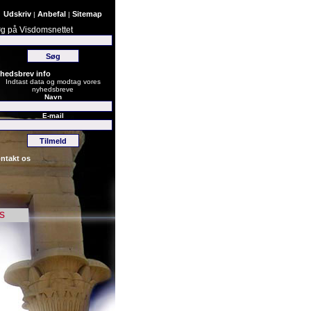
Udskriv
Anbefal
Sitemap
|
|
g på Visdomsnettet
hedsbrev info
Indtast data og modtag vores
nyhedsbreve
Navn
E-mail
ntakt os
s