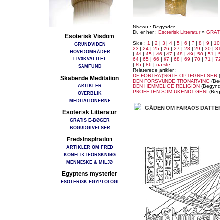
Niveau : Begynder
Du er her :
Esoterisk Litteratur
»
GRAT
Esoterisk Visdom
Side :
1
|
2
|
3
|
4
|
5
|
6
|
7
|
8
|
9
|
10
GRUNDVIDEN
23
|
24
|
25
|
26
|
27
|
28
|
29
|
30
|
3
HOVEDOMRÅDER
|
44
|
45
|
46
|
47
|
48
|
49
|
50
|
51
|
LIVSKVALITET
64
|
65
|
66
|
67
|
68
|
69
|
70
|
71
|
7
|
85
|
86
|
næste
SAMFUND
Relaterede artikler :
DE FORTRÃ†NGTE OPTEGNELSER
(
Skabende Meditation
DEN FORSVUNDE TRONARVING
(Be
ARTIKLER
DEN HEMMELIGE RELIGION
(Begynd
PROFETEN SOM UKENDT GENI
(Beg
OVERBLIK
MEDITATIONERNE
GÅDEN OM FARAOS DATTE
Esoterisk Litteratur
GRATIS E-BØGER
BOGUDGIVELSER
Fredsinspiration
ARTIKLER OM FRED
KONFLIKTFORSKNING
MENNESKE & MILJØ
Egyptens mysterier
ESOTERISK EGYPTOLOGI