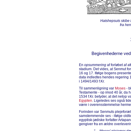
Hatshepsuts skibe 
fra he
Begivenhederne ved
En
opsummering
af forløbet af 
stadium. Det vides, at Senmut fo
16 og 17. Ifølge bogens presente
data indledtes hendes regering 
i 1494/1493 f.Kr.
Til sammenligning var
Moses
- bl
Testamente - op imod 40 år, da ha
1534 f.Kr. betyder, at det netop v
Egypten
. Ligeledes ses også tid
være i overensstemmelse herme
Forinden var Senmuts plejeforæl
samstemmende ses - ifølge oldtid
egyptisk-jødiske forfatter Artapan
gengiver fra en ældre overleverin