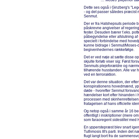
"… Moses' plejemor død
Dette ses også i Ginzberg's "Lege
- og det passer således præcis
Senmut.
Der er fra Hatshepsuts periode 
påskrevne angivelser af regering
fester. Desuden bærer f.eks. pot
påbegyndelse eller afslutning a
specielt i forbindelse med hoved
kunne bidrage i Senmut/Moses-dra
begivenhedernes rækkefølge.
Det er ved nøje at sætte disse opl
skjulte forløb viser sig: Først fo
Senmuts plejeforældre og nærm
tilhørende husstanden. Alle var h
ved en terroraktion.
Det var denne situation, der efte
konspirationens hovedmænd, y
døde - hvorefter Senmut forsvand
hændelser kort efter hinanden i 
processen med skinhenrettelsen
fratagelsen af hans officielle iden
Og netop også i samme år 16 b
offentligt i inskriptioner (mere 
som faraoregent
sidestillet
med H
En ypperstepræst blev snart igen 
Tuthmosis III's parti. Inden det 
flugt langt bort fra de sammens