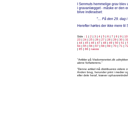
I Senmuts hemmelige grav blev arb
i gravanlægget - måske er den e
blive indkradset:
"… På den 29. dag 
Herefter hørtes der ikke mere til
Side :
1
|
2
|
3
|
4
|
5
|
6
|
7
|
8
|
9
|
10
23
|
24
|
25
|
26
|
27
|
28
|
29
|
30
|
3
|
44
|
45
|
46
|
47
|
48
|
49
|
50
|
51
|
64
|
65
|
66
|
67
|
68
|
69
|
70
|
71
|
7
|
85
|
86
|
næste
"Artikler på Visdomsnettet.dk udtrykk
alene forfatterens.”
”Denne artikel må distribueres videre o
Anden brug, herunder print i medier og 
eller dele heraf, kræver ophavsretindeh