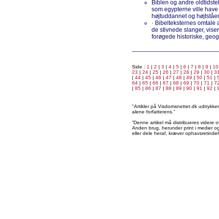
Biblen og andre oldtids
som egypterne ville have
højtuddannet og højtstå
· Bibelteksternes omtale af
de stivnede slanger, viser
forøgede historiske, geog
_________________________
Side :
1
|
2
|
3
|
4
|
5
|
6
|
7
|
8
|
9
|
10
23
|
24
|
25
|
26
|
27
|
28
|
29
|
30
|
3
|
44
|
45
|
46
|
47
|
48
|
49
|
50
|
51
|
64
|
65
|
66
|
67
|
68
|
69
|
70
|
71
|
7
|
85
|
86
|
87
|
88
|
89
|
90
|
91
|
92
|
"Artikler på Visdomsnettet.dk udtrykk
alene forfatterens.”
”Denne artikel må distribueres videre o
Anden brug, herunder print i medier og 
eller dele heraf, kræver ophavsretindeh