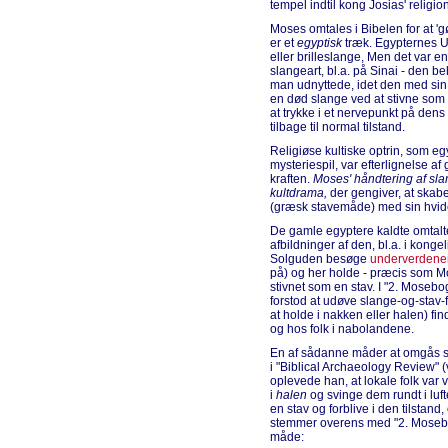
tempel indtil kong Josias' religio
Moses omtales i Bibelen for at 'g
er et
egyptisk
træk. Egypternes 
eller brilleslange, Men det var
slangeart, bl.a. på Sinai - den b
man udnyttede, idet den med si
en død slange ved at stivne som 
at trykke i et nervepunkt på de
tilbage til normal tilstand.
Religiøse kultiske optrin, som 
mysteriespil, var efterlignelse af
kraften.
Moses' håndtering af sla
kultdrama,
der gengiver, at ska
(græsk stavemåde) med sin hvid
De gamle egyptere kaldte omtalt
afbildninger af den, bl.a. i kong
Solguden besøge
underverdene
på) og her holde - præcis som M
stivnet som en stav. I "2. Mosebo
forstod at udøve slange-og-stav
at holde i nakken eller halen) f
og hos folk i nabolandene.
En af sådanne måder at omgås sl
i "Biblical Archaeology Review" (vo
oplevede han, at lokale folk var 
i
halen
og svinge dem rundt i luft
en stav og forblive i den tilstand
stemmer overens med "2. Mosebog
måde: