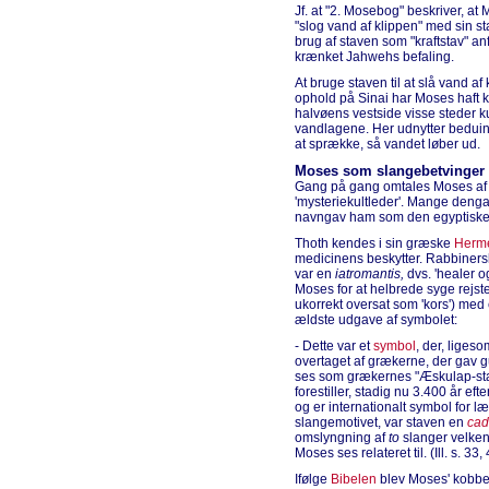
Jf. at "2. Mosebog" beskriver, a
"slog vand af klippen" med sin st
brug af staven som "kraftstav" an
krænket Jahwehs befaling.
At bruge staven til at slå vand a
ophold på Sinai har Moses haft ke
halvøens vestside visse steder kun
vandlagene. Her udnytter beduinern
at sprække, så vandet løber ud.
Moses som slangebetvinger
Gang på gang omtales Moses af 
'mysteriekultleder'. Mange denga
navngav ham som den egyptisk
Thoth kendes i sin græske
Herm
medicinens beskytter. Rabbinersk
var en
iatromantis,
dvs. 'healer og
Moses for at helbrede syge rejste 
ukorrekt oversat som 'kors') me
ældste udgave af symbolet:
- Dette var et
symbol
, der, liges
overtaget af grækerne, der gav
ses som grækernes "Æskulap-sta
forestiller, stadig nu 3.400 år e
og er internationalt symbol for l
slangemotivet, var staven en
cad
omslyngning af
to
slanger velken
Moses ses relateret til. (Ill. s. 33,
Ifølge
Bibelen
blev Moses' kobbe