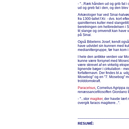
- "...Ræk hånden ud og grib fat i
ud og greb fat i den, og den blev ti
Arkæologer har ved Sinai-halvøe
fra 1300-tallet f.Kr. - dvs. kort ef
qainitternes kulter med slangeti
beretningen om helbredelsen i Si
til slange og omvendt kan have v
på Sinai.
Også Bibelens Josef, kendt også
have udvidet sin kunnen med ku
medianittergruppe, før han kom i 
I hele den antikke verden var Mo
kunne være forsynet med Moses' n
være skrevet af en virkelig eksp
lignende bøger i cirkulation - m
forfatternavn. Der findes bl.a. u
Mosebog" og en "7. Mosebog" med
trolddomskraft.
Paracelsus
, Cornelius Agrippa o
renæssancefilosoffen Giordano B
- "...stor
magiker
, der havde lært
overgik faraos magikere...".
_________________________
RESUMÉ: