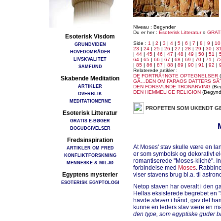
Niveau : Begynder
Du er her :
Esoterisk Litteratur
»
GRAT
Esoterisk Visdom
Side :
1
|
2
|
3
|
4
|
5
|
6
|
7
|
8
|
9
|
10
GRUNDVIDEN
23
|
24
|
25
|
26
|
27
|
28
|
29
|
30
|
3
HOVEDOMRÅDER
|
44
|
45
|
46
|
47
|
48
|
49
|
50
|
51
|
LIVSKVALITET
64
|
65
|
66
|
67
|
68
|
69
|
70
|
71
|
7
|
85
|
86
|
87
|
88
|
89
|
90
|
91
|
92
|
SAMFUND
Relaterede artikler :
DE FORTRÃ†NGTE OPTEGNELSER
(
Skabende Meditation
GÃ…DEN OM FARAOS DATTERS SÃ
ARTIKLER
DEN FORSVUNDE TRONARVING
(Be
DEN HEMMELIGE RELIGION
(Begynd
OVERBLIK
MEDITATIONERNE
PROFETEN SOM UKENDT G
Esoterisk Litteratur
GRATIS E-BØGER
BOGUDGIVELSER
Fredsinspiration
At Moses' stav skulle være en lan
ARTIKLER OM FRED
er som symbolsk og dekorativt el
KONFLIKTFORSKNING
romantiserede "Moses-kliché". Int
MENNESKE & MILJØ
forbindelse med
Moses
. Rabbine
Egyptens mysterier
viser stavens brug bl.a. til astro
ESOTERISK EGYPTOLOGI
Netop staven har overalt i den ga
Hellas eksisterede begrebet en "s
havde
staven
i hånd, gav det ham 
kunne en leders stav være en mar
den type, som egyptiske guder b