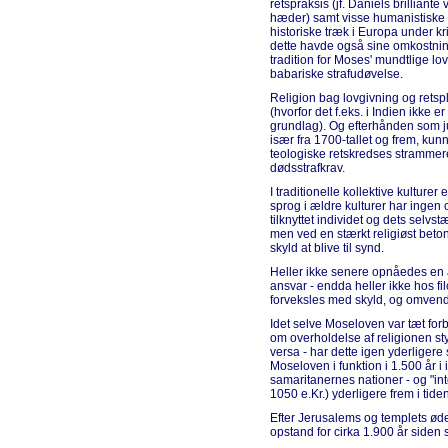
retspraksis (jf. Daniels brilliant
hæder) samt visse humanistiske i
historiske træk i Europa under k
dette havde også sine omkostnin
tradition for Moses' mundtlige lo
babariske strafudøvelse.
Religion bag lovgivning og retsple
(hvorfor det f.eks. i Indien ikke er t
grundlag). Og efterhånden som ju
især fra 1700-tallet og frem, kun
teologiske retskredses stramme
dødsstrafkrav.
I traditionelle kollektive kultur
sprog i ældre kulturer har ingen 
tilknyttet individet og dets selv
men ved en stærkt religiøst bet
skyld at blive til synd.
Heller ikke senere opnåedes en a
ansvar - endda heller ikke hos fil
forveksles med skyld, og omvend
Idet selve Moseloven var tæt for
om overholdelse af religionen st
versa - har dette igen yderligere 
Moseloven i funktion i 1.500 år i
samaritanernes nationer - og "inter
1050 e.Kr.) yderligere frem i tiden
Efter Jerusalems og templets ø
opstand for cirka 1.900 år siden 