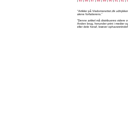
|
85
|
86
|
87
|
88
|
89
|
90
|
91
|
92
|
"Artikler på Visdomsnettet.dk udtrykk
alene forfatterens.”
”Denne artikel må distribueres videre o
Anden brug, herunder print i medier og 
eller dele heraf, kræver ophavsretindeh