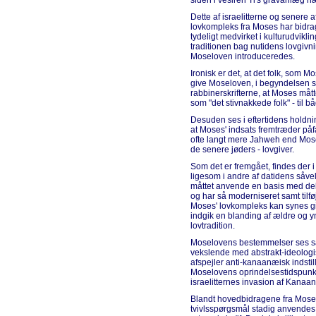
siden i vesiren Ti's gravanlæg n
Dette af israelitterne og senere
lovkompleks fra Moses har bidrag
tydeligt medvirket i kulturudviklin
traditionen bag nutidens lovgivning
Moseloven introduceredes.
Ironisk er det, at det folk, som M
give Moseloven, i begyndelsen sl
rabbinerskrifterne, at Moses måtte
som "det stivnakkede folk" - til
Desuden ses i eftertidens holdni
at Moses' indsats fremtræder påf
ofte langt mere Jahweh end Mose
de senere jøders - lovgiver.
Som det er fremgået, findes der
ligesom i andre af datidens såv
måttet anvende en basis med del
og har så moderniseret samt tilføj
Moses' lovkompleks kan synes giv
indgik en blanding af ældre og yn
lovtradition.
Moselovens bestemmelser ses så
vekslende med abstrakt-ideolog
afspejler anti-kanaanæisk indstil
Moselovens oprindelsestidspunkt h
israelitternes invasion af Kanaan
Blandt hovedbidragene fra Moses
tvivlsspørgsmål stadig anvendes 