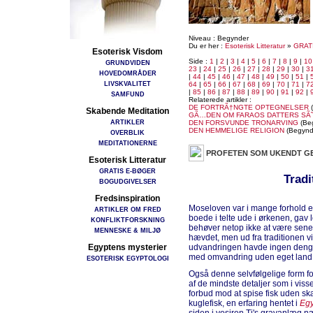
Niveau : Begynder
Du er her :
Esoterisk Litteratur
»
GRAT
Esoterisk Visdom
Side :
1
|
2
|
3
|
4
|
5
|
6
|
7
|
8
|
9
|
10
GRUNDVIDEN
23
|
24
|
25
|
26
|
27
|
28
|
29
|
30
|
3
HOVEDOMRÅDER
|
44
|
45
|
46
|
47
|
48
|
49
|
50
|
51
|
LIVSKVALITET
64
|
65
|
66
|
67
|
68
|
69
|
70
|
71
|
7
|
85
|
86
|
87
|
88
|
89
|
90
|
91
|
92
|
SAMFUND
Relaterede artikler :
DE FORTRÃ†NGTE OPTEGNELSER
(
Skabende Meditation
GÃ…DEN OM FARAOS DATTERS SÃ
ARTIKLER
DEN FORSVUNDE TRONARVING
(Be
DEN HEMMELIGE RELIGION
(Begynd
OVERBLIK
MEDITATIONERNE
PROFETEN SOM UKENDT G
Esoterisk Litteratur
GRATIS E-BØGER
Tradi
BOGUDGIVELSER
Fredsinspiration
Moseloven var i mange forhold e
ARTIKLER OM FRED
boede i telte ude i ørkenen, gav 
KONFLIKTFORSKNING
behøver netop ikke at være senere 
MENNESKE & MILJØ
hævdet, men ud fra traditionen vi
Egyptens mysterier
udvandringen havde ingen dengan
med omvandring uden eget land s
ESOTERISK EGYPTOLOGI
Også denne selvfølgelige form fo
af de mindste detaljer som i vis
forbud mod at spise fisk uden sk
kuglefisk, en erfaring hentet i
Eg