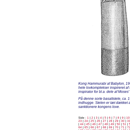
Kong Hammurabi af Babylon, 1900-ta
hele lovkomplekser inspireret a
inspirator for bl.a. dele af Moses
På denne sorte basaltstele, ca. 
indhugge. Stelen er tæt dækket af 
sanktionere kongens love.
Side :
1
|
2
|
3
|
4
|
5
|
6
|
7
|
8
|
9
|
10
23
|
24
|
25
|
26
|
27
|
28
|
29
|
30
|
3
|
44
|
45
|
46
|
47
|
48
|
49
|
50
|
51
|
64
|
65
|
66
|
67
|
68
|
69
|
70
|
71
|
7