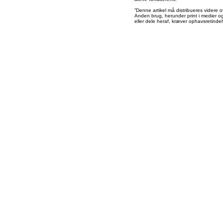
”Denne artikel må distribueres videre o
Anden brug, herunder print i medier og 
eller dele heraf, kræver ophavsretindeh