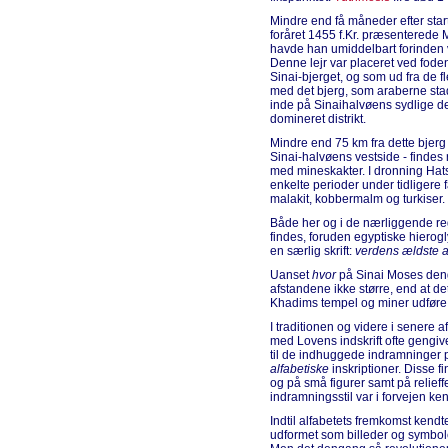
Mindre end få måneder efter star
foråret 1455 f.Kr. præsenterede M
havde han umiddelbart forinden væ
Denne lejr var placeret ved foden
Sinai-bjerget, og som ud fra de fl
med det bjerg, som araberne sta
inde på Sinaihalvøens sydlige del
domineret distrikt.
Mindre end 75 km fra dette bjerg
Sinai-halvøens vestside - findes r
med mineskakter. I dronning Hats
enkelte perioder under tidligere 
malakit, kobbermalm og turkiser.
Både her og i de nærliggende 
findes, foruden egyptiske hierogl
en særlig skrift:
verdens ældste a
Uanset
hvor
på Sinai Moses deng
afstandene ikke større, end at det
Khadims tempel og miner udføre 
I traditionen og videre i senere 
med Lovens indskrift ofte gengi
til de indhuggede indramninger 
alfabetiske
inskriptioner. Disse fi
og på små figurer samt på relief
indramningsstil var i forvejen ken
Indtil alfabetets fremkomst kendt
udformet som billeder og symbole