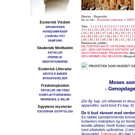
Niveau : Begynder
Du er her :
Esoterisk Litteratur
»
GRAT
Esoterisk Visdom
Side :
1
|
2
|
3
|
4
|
5
|
6
|
7
|
8
|
9
|
10
GRUNDVIDEN
23
|
24
|
25
|
26
|
27
|
28
|
29
|
30
|
3
HOVEDOMRÅDER
|
44
|
45
|
46
|
47
|
48
|
49
|
50
|
51
|
LIVSKVALITET
64
|
65
|
66
|
67
|
68
|
69
|
70
|
71
|
7
|
85
|
86
|
87
|
88
|
89
|
90
|
91
|
92
|
SAMFUND
Relaterede artikler :
DE FORTRÃ†NGTE OPTEGNELSER
(
Skabende Meditation
GÃ…DEN OM FARAOS DATTERS SÃ
ARTIKLER
DEN FORSVUNDE TRONARVING
(Be
DEN HEMMELIGE RELIGION
(Begynd
OVERBLIK
MEDITATIONERNE
PROFETEN SOM UKENDT G
Esoterisk Litteratur
GRATIS E-BØGER
BOGUDGIVELSER
Moses som 
Fredsinspiration
- Genopdaget
ARTIKLER OM FRED
KONFLIKTFORSKNING
MENNESKE & MILJØ
(De flg. kap. om alfabetet er des
appendiks; samt bind 4's kap. 8)
Egyptens mysterier
ESOTERISK EGYPTOLOGI
De ti bud skrevet med verde
En række samstemmende forhold
lovtavlers inskription og en fre
kendte alfabet. Hertil findes vægt
med alfabetets opfindelse. (I det 
fikspunktet:
Tuthmosis
III's død 14