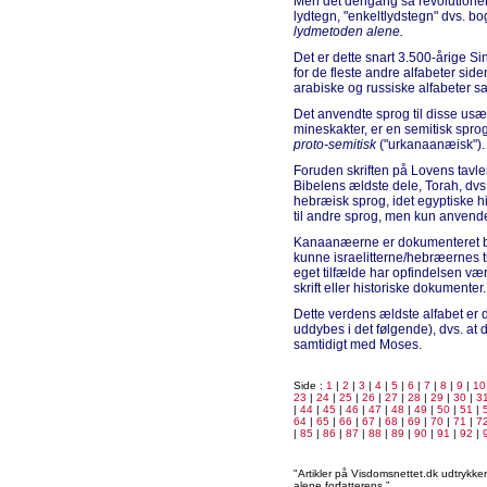
Men det dengang så revolutionere
lydtegn, "enkeltlydstegn" dvs. bo
lydmetoden alene.
Det er dette snart 3.500-årige Sin
for de fleste andre alfabeter side
arabiske og russiske alfabeter s
Det anvendte sprog til disse usæd
mineskakter, er en semitisk spr
proto-semitisk
("urkanaanæisk").
Foruden skriften på Lovens tavle
Bibelens ældste dele, Torah, dvs
hebræisk sprog, idet egyptiske hi
til andre sprog, men kun anvendes
Kanaanæerne er dokumenteret blan
kunne israelitterne/hebræernes ti
eget tilfælde har opfindelsen være
skrift eller historiske dokumenter.
Dette verdens ældste alfabet er da
uddybes i det følgende), dvs. at 
samtidigt med Moses.
Side :
1
|
2
|
3
|
4
|
5
|
6
|
7
|
8
|
9
|
10
23
|
24
|
25
|
26
|
27
|
28
|
29
|
30
|
3
|
44
|
45
|
46
|
47
|
48
|
49
|
50
|
51
|
64
|
65
|
66
|
67
|
68
|
69
|
70
|
71
|
7
|
85
|
86
|
87
|
88
|
89
|
90
|
91
|
92
|
"Artikler på Visdomsnettet.dk udtrykk
alene forfatterens.”