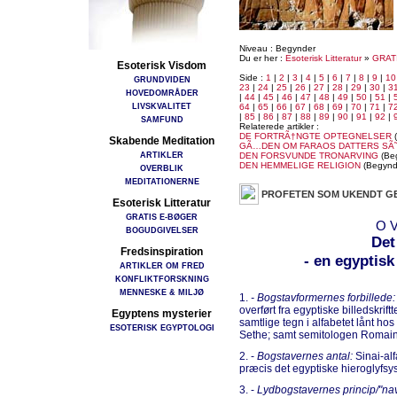
Niveau : Begynder
Du er her :
Esoterisk Litteratur
»
GRAT
Esoterisk Visdom
Side :
1
|
2
|
3
|
4
|
5
|
6
|
7
|
8
|
9
|
10
GRUNDVIDEN
23
|
24
|
25
|
26
|
27
|
28
|
29
|
30
|
3
HOVEDOMRÅDER
|
44
|
45
|
46
|
47
|
48
|
49
|
50
|
51
|
LIVSKVALITET
64
|
65
|
66
|
67
|
68
|
69
|
70
|
71
|
7
|
85
|
86
|
87
|
88
|
89
|
90
|
91
|
92
|
SAMFUND
Relaterede artikler :
DE FORTRÃ†NGTE OPTEGNELSER
(
Skabende Meditation
GÃ…DEN OM FARAOS DATTERS SÃ
ARTIKLER
DEN FORSVUNDE TRONARVING
(Be
DEN HEMMELIGE RELIGION
(Begynd
OVERBLIK
MEDITATIONERNE
PROFETEN SOM UKENDT G
Esoterisk Litteratur
GRATIS E-BØGER
O V
BOGUDGIVELSER
Det
Fredsinspiration
- en egyptisk
ARTIKLER OM FRED
KONFLIKTFORSKNING
MENNESKE & MILJØ
1.
- Bogstavformernes forbillede:
overført fra egyptiske billedskriftt
Egyptens mysterier
samtlige tegn i alfabetet lånt hos
ESOTERISK EGYPTOLOGI
Sethe; samt semitologen Romain F
2. -
Bogstavernes antal:
Sinai-alf
præcis det egyptiske hieroglyfs
3. -
Lydbogstavernes princip/"na