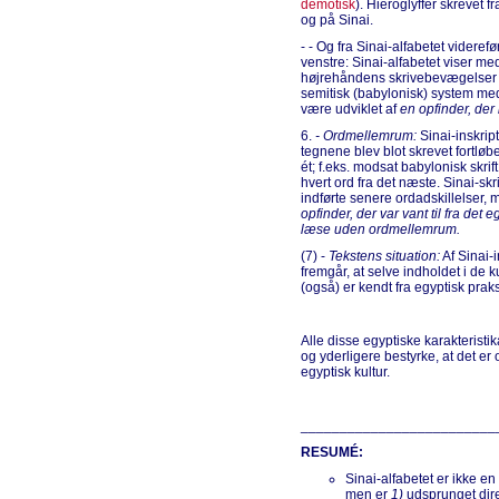
demotisk
). Hieroglyffer skrevet f
og på Sinai.
- - Og fra Sinai-alfabetet viderefø
venstre: Sinai-alfabetet viser m
højrehåndens skrivebevægelser og
semitisk (babylonisk) system med 
være udviklet af
en opfinder, der 
6.
- Ordmellemrum:
Sinai-inskri
tegnene blev blot skrevet fortløb
ét; f.eks. modsat babylonisk skrift
hvert ord fra det næste. Sinai-sk
indførte senere ordadskillelser, 
opfinder, der var vant til fra det
læse uden ordmellemrum.
(7) -
Tekstens situation:
Af Sinai-
fremgår, at selve indholdet i de 
(også) er kendt fra egyptisk praks
Alle disse egyptiske karakteristik
og yderligere bestyrke, at det er 
egyptisk kultur.
_________________________
RESUMÉ:
Sinai-alfabetet er ikke en
men er
1)
udsprunget dir