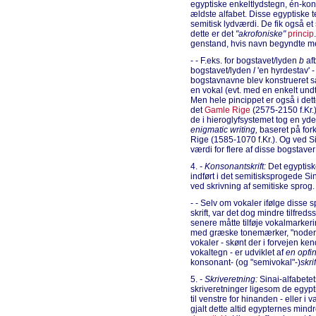
egyptiske enkeltlydstegn, én-kon
ældste alfabet. Disse egyptiske t
semitisk lydværdi. De fik også et
dette er det
"akrofoniske"
princip
genstand, hvis navn begyndte me
- - F.eks. for bogstavet/lyden
b
afb
bogstavet/lyden
l
'en hyrdestav' 
bogstavnavne blev konstrueret så
en vokal (evt. med en enkelt un
Men hele pincippet er også i dette
det
Gamle Rige
(2575-2150 f.Kr.)
de i hieroglyfsystemet tog en yde
enigmatic writing,
baseret på fork
Rige (1585-1070 f.Kr.). Og ved S
værdi for flere af disse bogstave
4.
- Konsonantskrift:
Det egyptiske
indført i det semitisksprogede Si
ved skrivning af semitiske sprog.
- - Selv om vokaler ifølge disse 
skrift, var det dog mindre tilfreds
senere måtte tilføje vokalmarkerin
med græske tonemærker, "noder")
vokaler - skønt der i forvejen ke
vokaltegn - er udviklet af
en opfin
konsonant- (og "semivokal"-)
skri
5.
- Skriveretning:
Sinai-alfabetet
skriveretninger ligesom de egypti
til venstre for hinanden - eller i va
gjalt dette altid egypternes mind