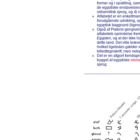
former og i opstilling, sa
de egyptiske enstavelse
oldsemitisk sprog, og
4)
r
Alfabetet er en enkeltma
forudgående udvikling, o
egyptisk baggrund (lige
Også af Platons gengivel
alfabetets oprindelse fre
Egypten,
og at der ikke ha
dette land. Det ville kræ
hvilket ligeledes gælder 
billedtegnskrift, men netop
Det er en afgjort kendsge
bygget af egyptiske
elem
sprog.
_________________________