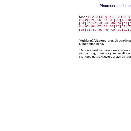
Planchen kan forstør
Side :
1
|
2
|
3
|
4
|
5
|
6
|
7
|
8
|
9
|
10
23
|
24
|
25
|
26
|
27
|
28
|
29
|
30
|
3
|
44
|
45
|
46
|
47
|
48
|
49
|
50
|
51
|
64
|
65
|
66
|
67
|
68
|
69
|
70
|
71
|
7
|
85
|
86
|
87
|
88
|
89
|
90
|
91
|
92
|
"Artikler på Visdomsnettet.dk udtrykk
alene forfatterens.”
”Denne artikel må distribueres videre o
Anden brug, herunder print i medier og 
eller dele heraf, kræver ophavsretindeh