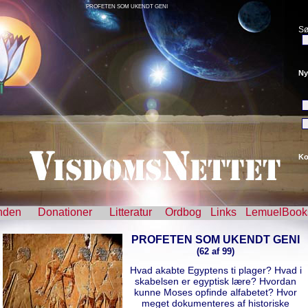
PROFETEN SOM UKENDT GENI
Sø
Ny
Ko
nden
Donationer
Litteratur
Ordbog
Links
LemuelBook
PROFETEN SOM UKENDT GENI
(62 af 99)
Hvad akabte Egyptens ti plager? Hvad i
skabelsen er egyptisk lære? Hvordan
kunne Moses opfinde alfabetet? Hvor
meget dokumenteres af historiske