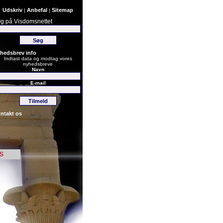
Udskriv
Anbefal
Sitemap
|
|
g på Visdomsnettet
hedsbrev info
Indtast data og modtag vores
nyhedsbreve
Navn
E-mail
ntakt os
s