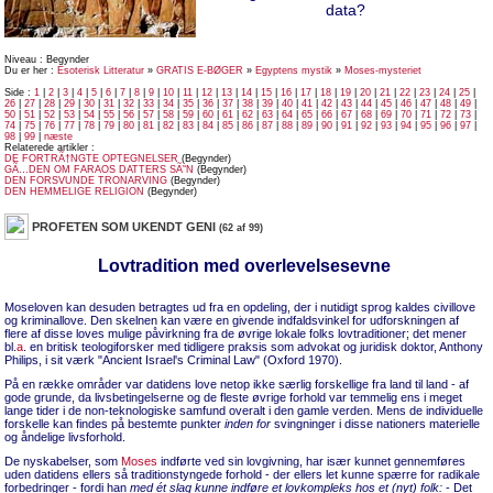
data?
Niveau : Begynder
Du er her :
Esoterisk Litteratur
»
GRATIS E-BØGER
»
Egyptens mystik
»
Moses-mysteriet
Side :
1
|
2
|
3
|
4
|
5
|
6
|
7
|
8
|
9
|
10
|
11
|
12
|
13
|
14
|
15
|
16
|
17
|
18
|
19
|
20
|
21
|
22
|
23
|
24
|
25
|
26
|
27
|
28
|
29
|
30
|
31
|
32
|
33
|
34
|
35
|
36
|
37
|
38
|
39
|
40
|
41
|
42
|
43
|
44
|
45
|
46
|
47
|
48
|
49
|
50
|
51
|
52
|
53
|
54
|
55
|
56
|
57
|
58
|
59
|
60
|
61
|
62
|
63
|
64
|
65
|
66
|
67
|
68
|
69
|
70
|
71
|
72
|
73
|
74
|
75
|
76
|
77
|
78
|
79
|
80
|
81
|
82
|
83
|
84
|
85
|
86
|
87
|
88
|
89
|
90
|
91
|
92
|
93
|
94
|
95
|
96
|
97
|
98
|
99
|
næste
Relaterede artikler :
DE FORTRÃ†NGTE OPTEGNELSER
(Begynder)
GÃ…DEN OM FARAOS DATTERS SÃ˜N
(Begynder)
DEN FORSVUNDE TRONARVING
(Begynder)
DEN HEMMELIGE RELIGION
(Begynder)
PROFETEN SOM UKENDT GENI
(62 af 99)
Lovtradition med overlevelsesevne
Moseloven kan desuden betragtes ud fra en opdeling, der i nutidigt sprog kaldes civillove
og kriminallove. Den skelnen kan være en givende indfaldsvinkel for udforskningen af
flere af disse loves mulige påvirkning fra de øvrige lokale folks lovtraditioner; det mener
bl.
a
. en britisk teologiforsker med tidligere praksis som advokat og juridisk doktor, Anthony
Philips, i sit værk "Ancient Israel's Criminal Law" (Oxford 1970).
På en række områder var datidens love netop ikke særlig forskellige fra land til land - af
gode grunde, da livsbetingelserne og de fleste øvrige forhold var temmelig ens i meget
lange tider i de non-teknologiske samfund overalt i den gamle verden. Mens de individuelle
forskelle kan findes på bestemte punkter
inden
for
svingninger i disse nationers materielle
og åndelige livsforhold.
De nyskabelser, som
Moses
indførte ved sin lovgivning, har især kunnet gennemføres
uden datidens ellers så traditionstyngede forhold - der ellers let kunne spærre for radikale
forbedringer - fordi han
med ét slag kunne indføre et lovkompleks hos et (nyt) folk:
- Det