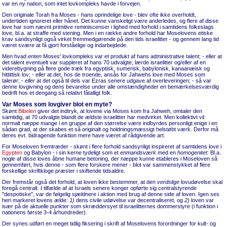
var en ny nation, som intet lovkompleks havde i forvejen.
Den originale Torah fra Moses - hans oprindelige love - blev ofte ikke overholdt,
undertiden ignoreret eller hånet. Det kunne vanskeligt være anderledes, og flere af disse
love har som nævnt primitive reminiscenser i lighed med forhold i samtidens folkeslags
love, bl.a. at straffe med stening. Men i en række andre forhold har Moselovens etiske
krav sandsynligt også virket fremmedgørende på den tids israelitter - og gennem lang tid
været svære at få gjort forståelige og indarbejdede.
Men hvad
enten
Moses' lovkompleks var et produkt af hans administrative talent; - eller at
det talent eventuelt var suppleret af hans 70 udvalgte, lærde israelitter og/eller af en
viderebygning på flere gode træk fra egyptisk, sumerisk, babylonisk, kanaanæisk og
hittittisk lov; -
eller
at det, hos de troende, ansås for Jahwehs love med Moses som
talerør; -
eller
at det også til dels var Ezras senere udgave af overleveringen; - så var
denne lovgivning og dens bevarelse under alle omstændigheder en bemærkelsesværdig
bedrift hos et dengang så relativt fåtalligt folk.
Var Moses som lovgiver blot en myte?
Skønt
Bibelen
giver det indtryk, at lovene via Moses kom fra Jahweh, omtaler den
samtidig, at 70 udvalgte blandt de ældste israelitter har medvirket. Men kollektivt vil
normalt næppe mange i en gruppe af den størrelse være indbyrdes personligt enige i en
sådan grad, at der skabes et så originalt og holdningsmæssigt helstøbt værk. Derfor må
deres evt. bidragende funktion mere have været af rådgivende art.
For Moseloven fremtræder - skønt i flere forhold sandsynligt inspireret af samtidens love i
Egypten
og Babylon - i sin kerne tydeligt som et
enmandsværk
med en
homogenitet:
Bl.a.
nogle af disse loves åbne humane betoning, der næppe kunne etableres i Moseloven så
gennemført, hvis denne - som flere forskere mener - blot var sammenstykket af flere
forskellige skriftkloge præster i skiftende tidsaldre.
Der fremstår også det forhold, at loven ikke bestemmer, at den
verdslige
lovudøvelse skal
foregå centralt. I tilfælde af at Israels senere konger opførte sig centralstyrende
"despotiske", var de følgelig sjældnere i aktion med brug af denne side af loven. Igen ses
heri markeret lovens ælde:
1)
dens civile udøvelse var decentraliseret, og
2)
loven var
især på de aktuelle punkter som skræddersyet til israelitternes dommerstyre (i funktion i
nationens første 3-4 århundreder).
Der synes udført en meget tidlig fiksering i skrift af Moselovens forordninger for kult- og