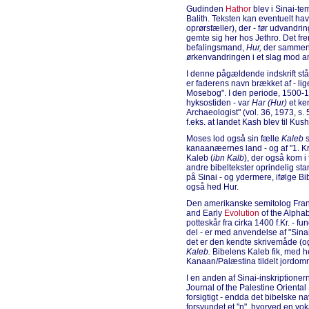
Gudinden
Hathor
blev i Sinai-te
Balith. Teksten kan eventuelt h
oprørsfæller), der - før udvandrin
gemte sig her hos Jethro. Det fr
befalingsmand,
Hur,
der sammen
ørkenvandringen i et slag mod a
I denne pågældende indskrift st
er faderens navn brækket af - lig
Mosebog". I den periode, 1500-140
hyksostiden - var
Har (Hur)
et ken
Archaeologist" (vol. 36, 1973, s. 5
f.eks. at landet Kash blev til Kush
Moses lod også sin fælle
Kaleb
s
kanaanæernes land - og af "1. Kr
Kaleb (
ibn Kalb
), der også kom 
andre bibeltekster oprindelig sta
på Sinai - og ydermere, ifølge B
også hed Hur.
Den amerikanske semitolog Frank 
and Early
Evolution
of the Alphabe
potteskår fra cirka 1400 f.Kr. - f
del - er med anvendelse af "Sina
det er den kendte skrivemåde (og
Kaleb.
Bibelens Kaleb fik, med he
Kanaan/Palæstina tildelt jordområ
I en anden af Sinai-inskriptionern
Journal of the Palestine Oriental
forsigtigt - endda det bibelske n
forsvundet et "n", hvorved en vok