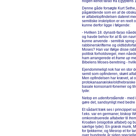
nogen kendt farao fra Egyptens 1
Denne gåde forsøgte Kurt Sethe,
pågældende som en af de obskure
er alfabetopfindelsen dateret mere
semitiske inskription er en reelt
kunne derfor ligge i følgende:
- Hvilken 18. dynasti-farao nåede
og havde behov for at få sin navn
kunne anvende - semitisk sprog 
rabbinerskrifterne og oldtidsfor
Moses? Han var ifølge disse rabbi
politisk forholdsregel, men nåed
ham arrangerede et
frame up
med
Bibelens Moses-beretning - hvilket
Ejendommeligt nok har en stor del
semit som opfinderen, skønt alfab
Men opfindelsen har krævet, at o
protokanaanæiske/oldhebraiske spr
basale konsonant-fonemer og tilve
lyde:
Netop en
udenforstående
- med 
gøre det, sandsynligt med bedr
Et sådant træk ses i princippet s
f.eks. var en germaner, biskop Wu
omkonstruerede alfabeter til
fre
Kroatien (visigotisk alfabet) og bu
særlige lyde). En græsk munk, Met
for tjekkerne; og Mesrop et for 
over hundrede år siden specielle 