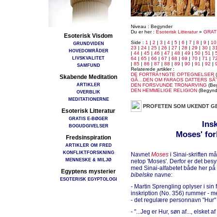
Niveau : Begynder
Du er her :
Esoterisk Litteratur
»
GRAT
Esoterisk Visdom
Side :
1
|
2
|
3
|
4
|
5
|
6
|
7
|
8
|
9
|
10
GRUNDVIDEN
23
|
24
|
25
|
26
|
27
|
28
|
29
|
30
|
3
HOVEDOMRÅDER
|
44
|
45
|
46
|
47
|
48
|
49
|
50
|
51
|
LIVSKVALITET
64
|
65
|
66
|
67
|
68
|
69
|
70
|
71
|
7
|
85
|
86
|
87
|
88
|
89
|
90
|
91
|
92
|
SAMFUND
Relaterede artikler :
DE FORTRÃ†NGTE OPTEGNELSER
(
Skabende Meditation
GÃ…DEN OM FARAOS DATTERS SÃ
ARTIKLER
DEN FORSVUNDE TRONARVING
(Be
DEN HEMMELIGE RELIGION
(Begynd
OVERBLIK
MEDITATIONERNE
PROFETEN SOM UKENDT G
Esoterisk Litteratur
GRATIS E-BØGER
Ins
BOGUDGIVELSER
Moses' fo
Fredsinspiration
ARTIKLER OM FRED
KONFLIKTFORSKNING
Navnet
Moses
i Sinai-skriften m
MENNESKE & MILJØ
netop 'Moses'. Derfor er det besyn
med Sinai-alfabetet både her på 
Egyptens mysterier
bibelske
navne:
ESOTERISK EGYPTOLOGI
- Martin Sprengling oplyser i sin
inskription (No. 356) rummer - me
- det regulære personnavn "Hur" 
- "...Jeg er Hur, søn af..., elsket af 