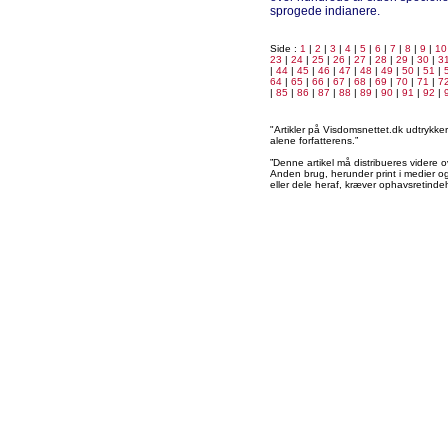
sprogede indianere.
Side :
1
|
2
|
3
|
4
|
5
|
6
|
7
|
8
|
9
|
10
23
|
24
|
25
|
26
|
27
|
28
|
29
|
30
|
3
|
44
|
45
|
46
|
47
|
48
|
49
|
50
|
51
|
64
|
65
|
66
|
67
|
68
|
69
|
70
|
71
|
7
|
85
|
86
|
87
|
88
|
89
|
90
|
91
|
92
|
"Artikler på Visdomsnettet.dk udtrykk
alene forfatterens.”
”Denne artikel må distribueres videre o
Anden brug, herunder print i medier og 
eller dele heraf, kræver ophavsretindeh