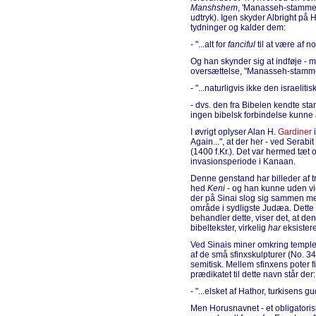
Manshshem
, 'Manasseh-stammen'
udtryk). Igen skyder Albright på
tydninger og kalder dem:
- "...alt for
fanciful
til at være af n
Og han skynder sig at indføje - 
oversættelse, "Manasseh-stammen
- "...naturligvis ikke den israeliti
- dvs. den fra Bibelen kendte s
ingen bibelsk forbindelse kunne
I øvrigt oplyser Alan H.
Gardiner
i
Again...", at der her - ved Serabit 
(1400 f.Kr.). Det var hermed tæt o
invasionsperiode i Kanaan.
Denne genstand har billeder af t
hed
Keni
- og han kunne uden vi
der på Sinai slog sig sammen med 
område i sydligste Judæa. Dette 
behandler dette, viser det, at de
bibeltekster, virkelig
har
eksistere
Ved Sinais miner omkring templet
af de små sfinxskulpturer (No. 3
semitisk. Mellem sfinxens poter 
prædikatet til dette navn står der:
- "...elsket af Hathor, turkisens gu
Men Horusnavnet - et obligatorisk