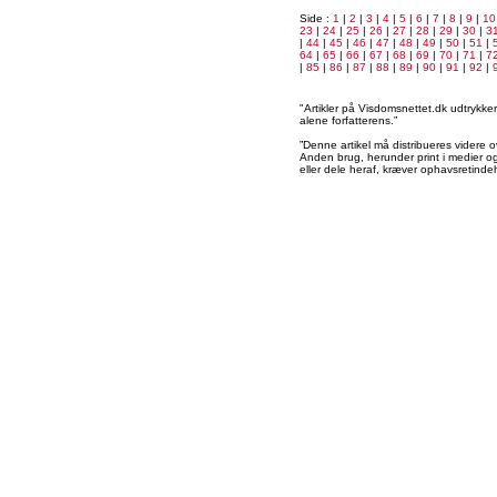
Side :
1
|
2
|
3
|
4
|
5
|
6
|
7
|
8
|
9
|
10
23
|
24
|
25
|
26
|
27
|
28
|
29
|
30
|
3
|
44
|
45
|
46
|
47
|
48
|
49
|
50
|
51
|
64
|
65
|
66
|
67
|
68
|
69
|
70
|
71
|
7
|
85
|
86
|
87
|
88
|
89
|
90
|
91
|
92
|
"Artikler på Visdomsnettet.dk udtrykk
alene forfatterens.”
”Denne artikel må distribueres videre o
Anden brug, herunder print i medier og 
eller dele heraf, kræver ophavsretindeh