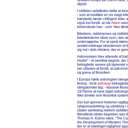
opfattes ordspil på Edens have,
skjold.
I oldtiden opfattedes dette at ke
- som at medføre en vis magt el
hævdede lærde i tidligere tider, 
også lod forstå: at når
Adam
nav
beherskede han - som "den først
Bibelens, rabbinernes og oldtids
bibelteksterne såvel som i den æ
undersøgelse. For at opnå større
seriøst inddrage eksistensen af d
sig ind i dets idelære, der er 
Astronomien blev allerede af ba
moder" - et semitisk begreb, der i
betragtede senere på lignende 
her således at forstå, at astrono
og grene af filosofien.
I Europa hørte astrologien længe m
teolog - fordi
astrologi
betragtede
obligatoriske fag: - klassisk filos
1970erne at have taget astrologi
ikke direkte som filosofisk system
Der kan gennem historien iagtta
religionsudvikling og udvikling 
sådan samklang mellem opfattels
tilknyttede etiske begreber, kan d
Thomas H. Kuhns værk,
"The Co
the Development of Western Tho
der er af ubetinget vigtighed også