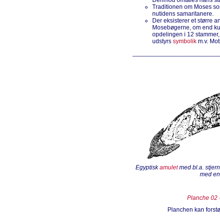
Derimod omtales hans st
Traditionen om Moses som
nutidens samaritanere.
Der eksisterer et større a
Mosebøgerne, om end kun 
opdelingen i 12 stammer,
udstyrs
symbolik
m.v. Moti
_________________________
Egyptisk
amulet
med bl.a. stjern
med e
Planche 02 
Planchen kan forstør