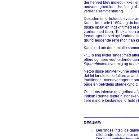
der herved blev indledt - ikke i
nødvendighed for udskiftning af
verdens sammenhæng.
Desuden er forholdet blevet præc
Kant. Han døde i 1804, og da han
ønske opsat en indskrift med et 
værker med titlen, "Kritik af den p
fremdrager han et nyt fundament f
grundlæggende rettesnor, han kal
Kants ord om den omtalte sammen
- "...To ting fylder sindet med at
oftere og mere vedholdende tæn
Stjernehimlen
over mig og
den m
Netop disse punkter kunne aller
det let for oldtidsforfattere at a
traditioner - overleveringerne o
både en betydelig stjernekyndig 
Oldtidens intense optagethed af a
indblik i denne ældre historiske 
flere mindre forståelige forhold i
_________________________
RESUMÉ:
Der findes intet i de gaml
eller andre steder, der o