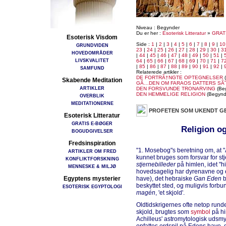
Niveau : Begynder
Du er her :
Esoterisk Litteratur
»
GRAT
Esoterisk Visdom
Side :
1
|
2
|
3
|
4
|
5
|
6
|
7
|
8
|
9
|
10
GRUNDVIDEN
23
|
24
|
25
|
26
|
27
|
28
|
29
|
30
|
3
HOVEDOMRÅDER
|
44
|
45
|
46
|
47
|
48
|
49
|
50
|
51
|
LIVSKVALITET
64
|
65
|
66
|
67
|
68
|
69
|
70
|
71
|
7
|
85
|
86
|
87
|
88
|
89
|
90
|
91
|
92
|
SAMFUND
Relaterede artikler :
DE FORTRÃ†NGTE OPTEGNELSER
(
Skabende Meditation
GÃ…DEN OM FARAOS DATTERS SÃ
ARTIKLER
DEN FORSVUNDE TRONARVING
(Be
DEN HEMMELIGE RELIGION
(Begynd
OVERBLIK
MEDITATIONERNE
PROFETEN SOM UKENDT G
Esoterisk Litteratur
GRATIS E-BØGER
Religion og
BOGUDGIVELSER
Fredsinspiration
"1. Mosebog"s beretning om, at 
ARTIKLER OM FRED
kunnet bruges som forsvar for stje
KONFLIKTFORSKNING
stjernebilleder
på himlen, idet "
MENNESKE & MILJØ
hovedsagelig har dyrenavne og
Egyptens mysterier
have), det hebraiske
Gan Eden
b
beskyttet sted, og muligvis forb
ESOTERISK EGYPTOLOGI
magén
, 'et skjold'.
Oldtidskrigernes ofte netop rund
skjold, brugtes som
symbol
på hi
Achilleus' astromytologisk udsmy