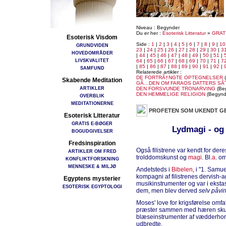
Niveau : Begynder
Du er her :
Esoterisk Litteratur
»
GRAT
Esoterisk Visdom
Side :
1
|
2
|
3
|
4
|
5
|
6
|
7
|
8
|
9
|
10
GRUNDVIDEN
23
|
24
|
25
|
26
|
27
|
28
|
29
|
30
|
3
HOVEDOMRÅDER
|
44
|
45
|
46
|
47
|
48
|
49
|
50
|
51
|
LIVSKVALITET
64
|
65
|
66
|
67
|
68
|
69
|
70
|
71
|
7
|
85
|
86
|
87
|
88
|
89
|
90
|
91
|
92
|
SAMFUND
Relaterede artikler :
DE FORTRÃ†NGTE OPTEGNELSER
(
Skabende Meditation
GÃ…DEN OM FARAOS DATTERS SÃ
ARTIKLER
DEN FORSVUNDE TRONARVING
(Be
DEN HEMMELIGE RELIGION
(Begynd
OVERBLIK
MEDITATIONERNE
PROFETEN SOM UKENDT G
Esoterisk Litteratur
GRATIS E-BØGER
Lydmagi - og
BOGUDGIVELSER
Fredsinspiration
Også filistrene var kendt for der
ARTIKLER OM FRED
trolddomskunst og
magi
. Bl.
a
. om
KONFLIKTFORSKNING
MENNESKE & MILJØ
Andetsteds i
Bibelen
, i "1. Samu
kompagni af filistrenes dervish-a
Egyptens mysterier
musikinstrumenter og var i ekstas
ESOTERISK EGYPTOLOGI
dem, men blev derved
selv påvir
Moses' love for krigsførelse omf
præster sammen med hæren skul
blæseinstrumenter af vædderho
udbredte.