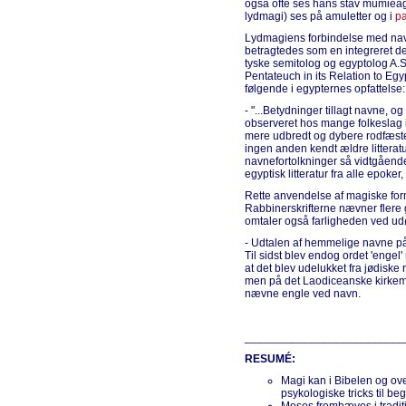
også ofte ses hans stav mumieagt
lydmagi) ses på amuletter og i
p
Lydmagiens forbindelse med nav
betragtedes som en integreret d
tyske semitolog og egyptolog A.S
Pentateuch in its Relation to Egy
følgende i egypternes opfattelse:
- "...Betydninger tillagt navne, og
observeret hos mange folkeslag 
mere udbredt og dybere rodfæst
ingen anden kendt ældre litterat
navnefortolkninger så vidtgåen
egyptisk litteratur fra alle epoker, f
Rette anvendelse af magiske for
Rabbinerskrifterne nævner fler
omtaler også farligheden ved ud
- Udtalen af hemmelige navne p
Til sidst blev endog ordet 'engel'
at det blev udelukket fra jødiske r
men på det Laodiceanske kirkemød
nævne engle ved navn.
_________________________
RESUMÉ:
Magi kan i Bibelen og ove
psykologiske tricks til be