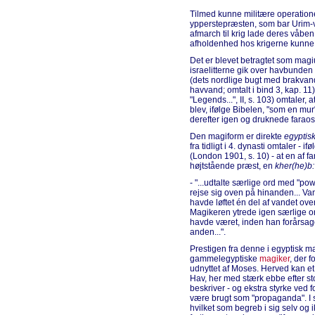
Tilmed kunne militære operatione
ypperstepræsten, som bar Urim-v
afmarch til krig lade deres våben
afholdenhed hos krigerne kunne 
Det er blevet betragtet som magi
israelitterne gik over havbunden
(dets nordlige bugt med brakvand 
havvand; omtalt i bind 3, kap. 11)
"Legends...", II, s. 103) omtaler, 
blev, ifølge Bibelen, "som en m
derefter igen og druknede faraos
Den magiform er direkte
egyptis
fra tidligt i 4. dynasti omtaler - 
(London 1901, s. 10) - at en af 
højtstående præst, en
kher(he)b:
- "...udtalte særlige ord med "po
rejse sig oven på hinanden... Va
havde løftet én del af vandet ov
Magikeren ytrede igen særlige o
havde været, inden han forårsage
anden...".
Prestigen fra denne i egyptisk m
gammelegyptiske
magiker
, der 
udnyttet af Moses. Herved kan 
Hav, her med stærk ebbe efter st
beskriver - og ekstra styrke ved
være brugt som "propaganda". I
hvilket som begreb i sig selv og