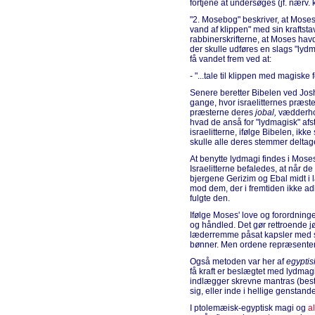
fortjene at undersøges (jf. nærv. 
"2. Mosebog" beskriver, at Mose
vand af klippen" med sin kraftsta
rabbinerskrifterne, at Moses hav
der skulle udføres en slags "lydma
få vandet frem ved at:
- "...tale til klippen med magiske f
Senere beretter Bibelen ved Josh
gange, hvor israelitternes præst
præsterne deres
jobal,
vædderhor
hvad de anså for "lydmagisk" afst
israelitterne, ifølge Bibelen, ikk
skulle alle deres stemmer deltage
At benytte lydmagi findes i Moses
Israelitterne befaledes, at når d
bjergene Gerizim og Ebal midt i 
mod dem, der i fremtiden ikke ad
fulgte den.
Ifølge Moses' love og forordning
og håndled. Det gør rettroende j
læderremme påsat kapsler med så
bønner. Men ordene repræsenter
Også metoden var her af
egyptis
få kraft er beslægtet med lydmagi
indlægger skrevne mantras (best
sig, eller inde i hellige genstand
I ptolemæisk-egyptisk magi og
a