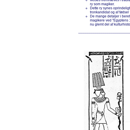
Moses fremhæves i traditio
ry som magiker.
Dette ry synes oprindelig
tronkandidat og af fødse
De mange detaljer i ber
magikere ved "Egyptens 1
nu glemt del af kulturhisto
_________________________