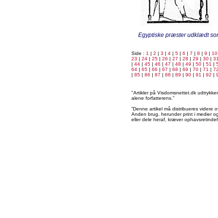
Egyptiske præster udklædt som
Side :
1
|
2
|
3
|
4
|
5
|
6
|
7
|
8
|
9
|
10
23
|
24
|
25
|
26
|
27
|
28
|
29
|
30
|
3
|
44
|
45
|
46
|
47
|
48
|
49
|
50
|
51
|
64
|
65
|
66
|
67
|
68
|
69
|
70
|
71
|
7
|
85
|
86
|
87
|
88
|
89
|
90
|
91
|
92
|
"Artikler på Visdomsnettet.dk udtrykk
alene forfatterens.”
”Denne artikel må distribueres videre o
Anden brug, herunder print i medier og 
eller dele heraf, kræver ophavsretindeh