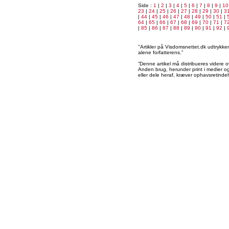
Side :
1
|
2
|
3
|
4
|
5
|
6
|
7
|
8
|
9
|
10
23
|
24
|
25
|
26
|
27
|
28
|
29
|
30
|
3
|
44
|
45
|
46
|
47
|
48
|
49
|
50
|
51
|
64
|
65
|
66
|
67
|
68
|
69
|
70
|
71
|
7
|
85
|
86
|
87
|
88
|
89
|
90
|
91
|
92
|
"Artikler på Visdomsnettet.dk udtrykk
alene forfatterens.”
”Denne artikel må distribueres videre o
Anden brug, herunder print i medier og 
eller dele heraf, kræver ophavsretindeh