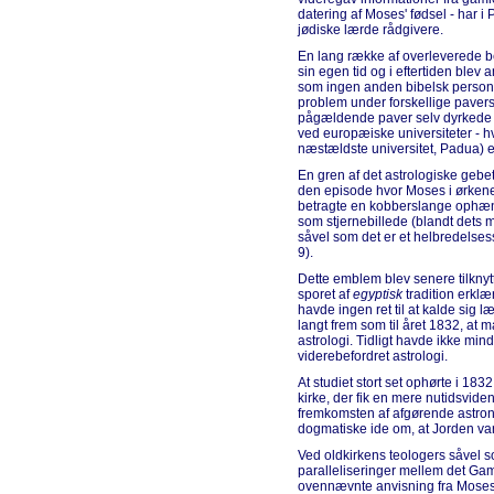
datering af Moses' fødsel - har 
jødiske lærde rådgivere.
En lang række af overleverede be
sin egen tid og i eftertiden blev
som ingen anden bibelsk person. 
problem under forskellige pavers 
pågældende paver selv dyrkede d
ved europæiske universiteter - h
næstældste universitet, Padua) e
En gren af det astrologiske gebet
den episode hvor Moses i ørkene
betragte en kobberslange ophæn
som stjernebillede (blandt dets 
såvel som det er et helbredelse
9).
Dette emblem blev senere tilknyt
sporet af
egyptisk
tradition erkl
havde ingen ret til at kalde sig 
langt frem som til året 1832, at
astrologi. Tidligt havde ikke min
viderebefordret astrologi.
At studiet stort set ophørte i 1
kirke, der fik en mere nutidsviden
fremkomsten af afgørende astron
dogmatiske ide om, at Jorden var
Ved oldkirkens teologers såvel s
paralleliseringer mellem det Gam
ovennævnte anvisning fra Mose