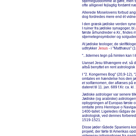
stjerneguddomme at gøre, men so
ofte alligevel fejlagtig fordømt 
Allerede Moselovens forbud angiv
dog fordredes mere end ét vidnes 
I den græsk-jødiske verden syne
I ruiner fra jødiske synagoger, bl.
første århundreder e.Kr., finde
stjernetegnsymboler og solguden
At jødiske teologer, de skriftklog
udtrykker
Jesus
- i "Matthæus" (1
"...tidernes tegn på himlen kan I ik
Uanset Jesu tilhængere evt. så 
altså benyttet en rent astrologisk
I "2. Kongernes Bog" (20,9-12), 
omtales en hændelse hos den jød
et solfænomen
, der aflæses på e
dateret til 11. jan. 689 f.Kr. ca. kl.
Jødiske astrologer var senere til
Jødiske (og arabiske) astrologe
opbygningen af Europas første ob
omtalte prins Henrique o Navigador
1400-tallet. Ligeledes rådgav de
astrologisk, ved dennes forberede
1519-1521.
Disse jøder rådede Spaniens kong
projekt, der førte til Amerikas o
videregav informationer fra gam