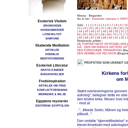
Niveau : Begynder
Du er her :
Esoterisk Litteratur
»
GRAT
Esoterisk Visdom
Side :
1
|
2
|
3
|
4
|
5
|
6
|
7
|
8
|
9
|
10
GRUNDVIDEN
23
|
24
|
25
|
26
|
27
|
28
|
29
|
30
|
3
HOVEDOMRÅDER
|
44
|
45
|
46
|
47
|
48
|
49
|
50
|
51
|
LIVSKVALITET
64
|
65
|
66
|
67
|
68
|
69
|
70
|
71
|
7
|
85
|
86
|
87
|
88
|
89
|
90
|
91
|
92
|
SAMFUND
Relaterede artikler :
DE FORTRÃ†NGTE OPTEGNELSER
(
Skabende Meditation
GÃ…DEN OM FARAOS DATTERS SÃ
ARTIKLER
DEN FORSVUNDE TRONARVING
(Be
DEN HEMMELIGE RELIGION
(Begynd
OVERBLIK
MEDITATIONERNE
PROFETEN SOM UKENDT G
Esoterisk Litteratur
GRATIS E-BØGER
Kirkens for
BOGUDGIVELSER
om M
Fredsinspiration
ARTIKLER OM FRED
KONFLIKTFORSKNING
Skønt overleveringerne gennem 
MENNESKE & MILJØ
astrolog", betegner dette en sid
den kristne kirke. Moses' love in
Egyptens mysterier
- mod at:
ESOTERISK EGYPTOLOGI
- "...tilbede Solen, Månen og hele
påbudt...".
Den omtalte "stjernetilbedelse" e
blevet
forvekslet
med astrologien,