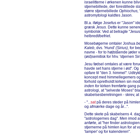
israelitterne i ørkenen kunne bli
stjernebillede, der forestillede s
større stjernebillede
Ophiochus,
'
astromytologi kaldtes Jason.
Bl.a. ifølge Josefus er "Jason" 
græsk
Jesus.
Dette kunne senere 
symbolsk: Ved at betragte "Jesu
helbredt/befriet.
Mosebøgerne omtaler Joshua
be
Kaleb
, dvs. 'Hund'
(Sirius),
for be
navne - for to højtstående jøder 
(øst)semitisk for hhv. 'stjernen Sir
Jesu fødsel omtales at være foru
havde set hans stjerne i øst". Og 
opfare til "den 3. himmel": Udtry
koncept med himmellegemers og f
forhold opretholdt kirken sin mo
inden for
kirken fremførte gang
astrologi, at "selveste Moses" bla
skabelsesberetningen - skrev, at 
- "...
sat
på deres steder på himlen
og afmærke dage og år...".
Dette skete på skabelsens 4. dag
"astrologernes dag". Men imod al
anførte, at "her finder astrologien
stjernerne på himlen kun for at v
'lamper' og for kalenderen".