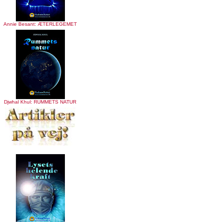
Annie Besant: ÆTERLEGEMET
Djwhal Khul: RUMMETS NATUR