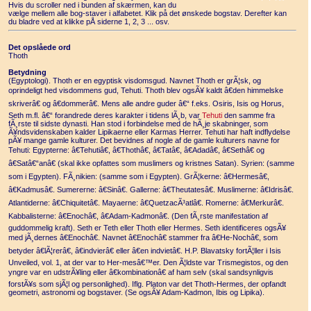
Hvis du scroller ned i bunden af skærmen, kan du
vælge mellem alle bog-staver i alfabetet. Klik på det ønskede bogstav. Derefter kan
du bladre ved at klikke pÅ siderne 1, 2, 3 ... osv.
Det opslåede ord
Thoth
Betydning
(Egyptologi). Thoth er en egyptisk visdomsgud. Navnet Thoth er grÃ¦sk, og
oprindeligt hed visdommens gud, Tehuti. Thoth blev ogsÃ¥ kaldt â€den himmelske
skriverâ€ og â€dommerâ€. Mens alle andre guder â€“ f.eks. Osiris, Isis og Horus,
Seth m.fl. â€“ forandrede deres karakter i tidens lÃ¸b, var
Tehuti
den samme fra
fÃ¸rste til sidste dynasti. Han stod i forbindelse med de hÃ¸je skabninger, som
Ã¥ndsvidenskaben kalder Lipikaerne eller Karmas Herrer. Tehuti har haft indflydelse
pÃ¥ mange gamle kulturer. Det bevidnes af nogle af de gamle kulturers navne for
Tehuti: Egypterne: â€Tehutiâ€, â€Thothâ€, â€Tatâ€, â€Adadâ€, â€Sethâ€ og
â€Satâ€“anâ€ (skal ikke opfattes som muslimers og kristnes Satan). Syrien: (samme
som i Egypten). FÃ¸nikien: (samme som i Egypten). GrÃ¦kerne: â€Hermesâ€,
â€Kadmusâ€. Sumererne: â€Sinâ€. Gallerne: â€Theutatesâ€. Muslimerne: â€Idrisâ€.
Atlantiderne: â€Chiquitetâ€. Mayaerne: â€QuetzacÃ³atlâ€. Romerne: â€Merkurâ€.
Kabbalisterne: â€Enochâ€, â€Adam-Kadmonâ€. (Den fÃ¸rste manifestation af
guddommelig kraft). Seth er Teth eller Thoth eller Hermes. Seth identificeres ogsÃ¥
med jÃ¸dernes â€Enochâ€. Navnet â€Enochâ€ stammer fra â€He-Nochâ€, som
betyder â€lÃ¦rerâ€, â€indvierâ€ eller â€en indvietâ€. H.P. Blavatsky fortÃ¦ller i Isis
Unveiled, vol. 1, at der var to Her-mesâ€™er. Den Ã¦ldste var Trismegistos, og den
yngre var en udstrÃ¥ling eller â€kombinationâ€ af ham selv (skal sandsynligvis
forstÃ¥s som sjÃ¦l og personlighed). Iflg. Platon var det Thoth-Hermes, der opfandt
geometri, astronomi og bogstaver. (Se ogsÃ¥ Adam-Kadmon, Ibis og Lipika).