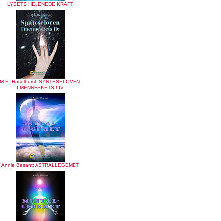
LYSETS HELENEDE KRAFT
M.E. Haselhurst: SYNTESELOVEN
I MENNESKETS LIV
Annie Besant: ASTRALLEGEMET