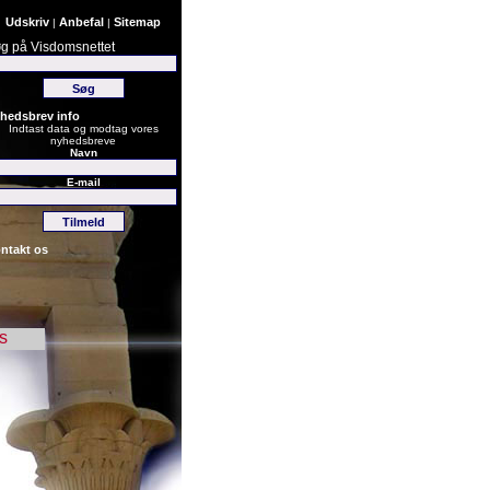
Udskriv
Anbefal
Sitemap
|
|
g på Visdomsnettet
hedsbrev info
Indtast data og modtag vores
nyhedsbreve
Navn
E-mail
ntakt os
s