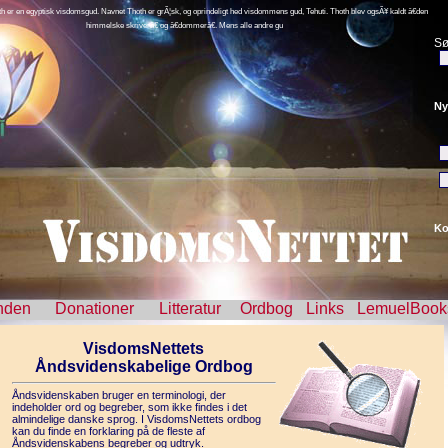
th er en egyptisk visdomsgud. Navnet Thoth er grÃ¦sk, og oprindeligt hed visdommens gud, Tehuti. Thoth blev ogsÃ¥ kaldt â€den
himmelske skriverâ€ og â€dommerâ€. Mens alle andre gu
Sø
Ny
Ko
nden
Donationer
Litteratur
Ordbog
Links
LemuelBook
VisdomsNettets
Åndsvidenskabelige Ordbog
Åndsvidenskaben bruger en terminologi, der
indeholder ord og begreber, som ikke findes i det
almindelige danske sprog. I VisdomsNettets ordbog
kan du finde en forklaring på de fleste af
Åndsvidenskabens begreber og udtryk.