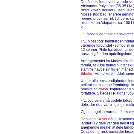
Der findes flere overleverede skri
Alexander Polyhistor (85-35 f.Kr.)
første kirkehistoriker Eusebius a
Moses stod bag (snarere genindfø
nomer,
'provinser' (jf. tidligere, k
historikeren Artapanos ca. 100 f.K
var:
- "...Moses, der havde ansvaret fo
I "1. Mosebog" fremtræder inddel
værende forbundet - symbolsk og
12 sønner. Philo hævdede, at det 
ansvarlig for den opdelingsform.
Arrangementet fra Moses om de 12
formål, at visse fælles pligter sku
stamme havde sin tur en måned
Bibelen
, vil indikere inddelinge
Under alle omstændigheder finde
hellenismen kunne frembringe id
omtalte at
Platon
"kopierede" Mose
forfattere. Således i Platons "Lov
- "...lovgiveren må opdele folket
dele, der skal være ligeligst muligt
Og en noget tilsvarende formuleri
Desuden
skriver
både Hekataios 
landet i 12 dele var den bedst eg
anerkendte idealet at dele landbe
Også den græsk-romerske historik