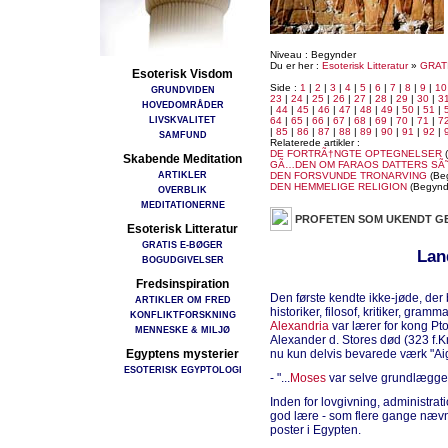
Niveau : Begynder
Du er her :
Esoterisk Litteratur
»
GRAT
Esoterisk Visdom
Side :
1
|
2
|
3
|
4
|
5
|
6
|
7
|
8
|
9
|
10
GRUNDVIDEN
23
|
24
|
25
|
26
|
27
|
28
|
29
|
30
|
3
HOVEDOMRÅDER
|
44
|
45
|
46
|
47
|
48
|
49
|
50
|
51
|
LIVSKVALITET
64
|
65
|
66
|
67
|
68
|
69
|
70
|
71
|
7
|
85
|
86
|
87
|
88
|
89
|
90
|
91
|
92
|
SAMFUND
Relaterede artikler :
DE FORTRÃ†NGTE OPTEGNELSER
(
Skabende Meditation
GÃ…DEN OM FARAOS DATTERS SÃ
ARTIKLER
DEN FORSVUNDE TRONARVING
(Be
DEN HEMMELIGE RELIGION
(Begynd
OVERBLIK
MEDITATIONERNE
PROFETEN SOM UKENDT G
Esoterisk Litteratur
GRATIS E-BØGER
Lan
BOGUDGIVELSER
Fredsinspiration
Den første kendte ikke-jøde, der
ARTIKLER OM FRED
historiker, filosof, kritiker, gram
KONFLIKTFORSKNING
Alexandria
var lærer for kong Pt
MENNESKE & MILJØ
Alexander d. Stores død (323 f.Kr.
Egyptens mysterier
nu kun delvis bevarede værk "Aigy
ESOTERISK EGYPTOLOGI
- "...
Moses
var selve grundlæggere
Inden for lovgivning, administra
god lære - som flere gange nævnt
poster i Egypten.