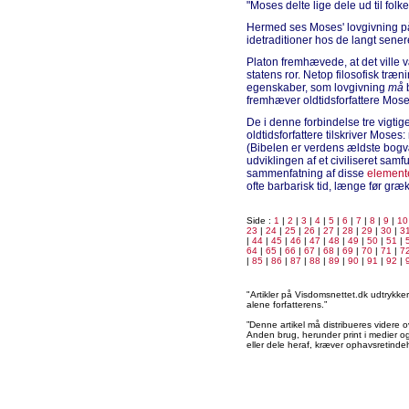
"Moses delte lige dele ud til folke
Hermed ses Moses' lovgivning på
idetraditioner hos de langt sener
Platon fremhævede, at det ville v
statens ror. Netop filosofisk tr
egenskaber, som lovgivning
må
b
fremhæver oldtidsforfattere Moses
De i denne forbindelse tre vigt
oldtidsforfattere tilskriver Moses
(Bibelen er verdens ældste bogvæ
udviklingen af et civiliseret sa
sammenfatning af disse
element
ofte barbarisk tid, længe før gr
Side :
1
|
2
|
3
|
4
|
5
|
6
|
7
|
8
|
9
|
10
23
|
24
|
25
|
26
|
27
|
28
|
29
|
30
|
3
|
44
|
45
|
46
|
47
|
48
|
49
|
50
|
51
|
64
|
65
|
66
|
67
|
68
|
69
|
70
|
71
|
7
|
85
|
86
|
87
|
88
|
89
|
90
|
91
|
92
|
"Artikler på Visdomsnettet.dk udtrykk
alene forfatterens.”
”Denne artikel må distribueres videre o
Anden brug, herunder print i medier og 
eller dele heraf, kræver ophavsretindeh