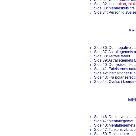
Side 32:
Inspiration
,
intui
Side 33: Menneskets fire
Side 34: Personlig øvels
AS
Side 36: Den negative tils
Side 37: Astrallegemets n
Side 38: Astrale farver
Side 39: Astrallegemets f
Side 40: Det fysiske følel
Side 41: Følelsernes natu
Side 42: Instruktioner til 
Side 43: Fra polariseret ti
Side 44: Øvelse i koordin
ME
Side 46: Det universelle 
Side 47: Mentallegemet
Side 48: Mentallegemets 
Side 47: Tankens vibrati
Side 50: Tankecentre