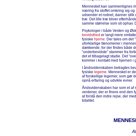
Mennesket kan sammenlignes med 
næring fra stoffet omkring sig og 
udsender et rodnet, danner stilk og
træ. Det lille træ bliver efterhånd
samme størrelse som sit ophav. De
Psykologer i både Vesten og Øst
bevidsthed
er langt mere omfatt
fysiske
hjerne
. Der tales om det 
uforklarlige fænomener i mennesk
dækkende, for der findes både de
”underbevidste” stammer fra fort
det et tilbagelagt stadie. Det ”o
kommer i kontakt med hjernen i 
I åndsvidenskaben betragtes bev
fysiske
legeme
. Mennesket er d
af forskellige legemer, som gør d
opnå erfaring og udvikle evner.
Åndsvidenskaben har som et af s
verdener, der er finere end den f
at forstå den indre rejse, der med
totalitet.
MENNESK
A