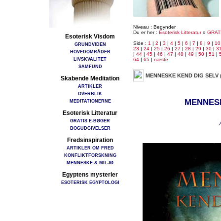
Niveau : Begynder
Du er her :
Esoterisk Litteratur
»
GRAT
Esoterisk Visdom
Side :
1
|
2
|
3
|
4
|
5
|
6
|
7
|
8
|
9
|
10
GRUNDVIDEN
23
|
24
|
25
|
26
|
27
|
28
|
29
|
30
|
3
HOVEDOMRÅDER
|
44
|
45
|
46
|
47
|
48
|
49
|
50
|
51
|
LIVSKVALITET
64
|
65
|
næste
SAMFUND
MENNESKE KEND DIG SELV
Skabende Meditation
ARTIKLER
OVERBLIK
MENNESK
MEDITATIONERNE
Esoterisk Litteratur
GRATIS E-BØGER
BOGUDGIVELSER
Fredsinspiration
ARTIKLER OM FRED
KONFLIKTFORSKNING
MENNESKE & MILJØ
Egyptens mysterier
ESOTERISK EGYPTOLOGI