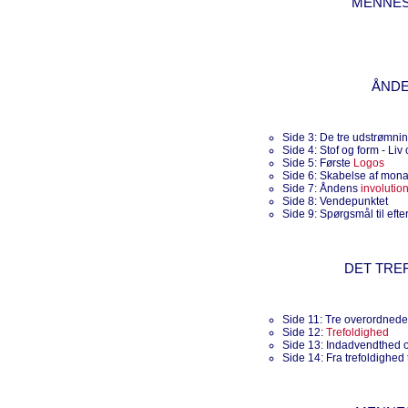
MENNES
ÅNDE
Side 3: De tre udstrømni
Side 4: Stof og form - Liv
Side 5: Første
Logos
Side 6: Skabelse af mon
Side 7: Åndens
involutio
Side 8: Vendepunktet
Side 9: Spørgsmål til efte
DET TRE
Side 11: Tre overordnede
Side 12:
Trefoldighed
Side 13: Indadvendthed
Side 14: Fra trefoldighed 