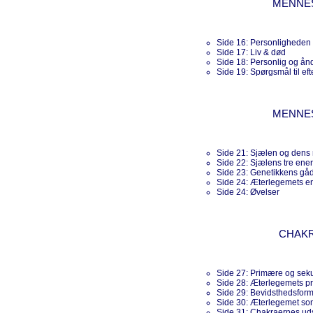
MENNE
Side 16: Personligheden
Side 17: Liv & død
Side 18: Personlig og ånd
Side 19: Spørgsmål til ef
MENNE
Side 21: Sjælen og dens
Side 22: Sjælens tre ene
Side 23: Genetikkens gå
Side 24: Æterlegemets en
Side 24: Øvelser
CHAKR
Side 27: Primære og sek
Side 28: Æterlegemets pr
Side 29: Bevidsthedsform
Side 30: Æterlegemet so
Side 31: Chakraernes ud