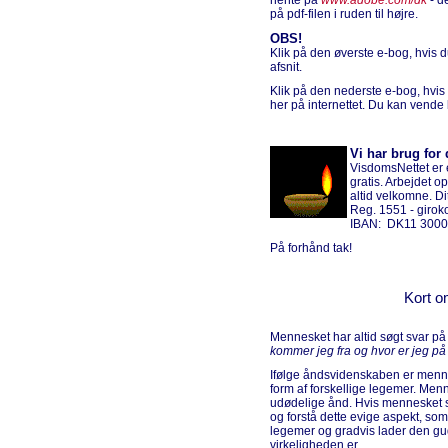
hente på
www.adobe.com/dk
- d
på pdf-filen i ruden til højre.
OBS!
Klik på den øverste e-bog, hvis
afsnit.
Klik på den nederste e-bog, hvis
her på internettet. Du kan vende 
Vi har brug for 
VisdomsNettet er e
gratis. Arbejdet o
altid velkomne. D
Reg. 1551 - giro
IBAN: DK11 3000
På forhånd tak!
Kort o
Mennesket har altid søgt svar på 
kommer jeg fra og hvor er jeg på
Ifølge åndsvidenskaben er mennes
form af forskellige legemer. Menn
udødelige ånd. Hvis mennesket sk
og forstå dette evige aspekt, som
legemer og gradvis lader den g
virkeligheden er.