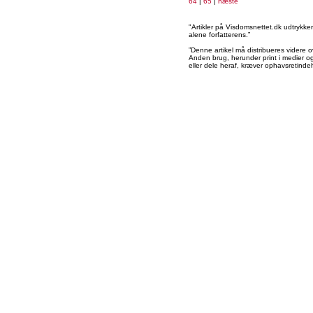
64
|
65
|
næste
"Artikler på Visdomsnettet.dk udtrykk
alene forfatterens.”
”Denne artikel må distribueres videre o
Anden brug, herunder print i medier og 
eller dele heraf, kræver ophavsretindeh