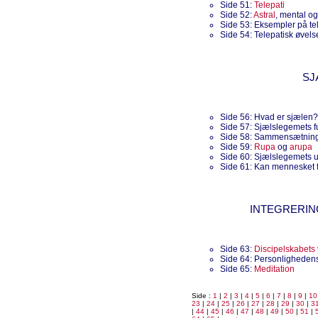
Side 51:
Telepati
Side 52:
Astral
, mental og 
Side 53: Eksempler på te
Side 54: Telepatisk øvels
SJ
Side 56: Hvad er sjælen?
Side 57: Sjælslegemets f
Side 58: Sammensætning 
Side 59:
Rupa
og
arupa
Side 60: Sjælslegemets u
Side 61: Kan mennesket f
INTEGRERIN
Side 63:
Discipelskabets 
Side 64: Personligheden
Side 65:
Meditation
Side :
1
|
2
|
3
|
4
|
5
|
6
|
7
|
8
|
9
|
10
23
|
24
|
25
|
26
|
27
|
28
|
29
|
30
|
3
|
44
|
45
|
46
|
47
|
48
|
49
|
50
|
51
|