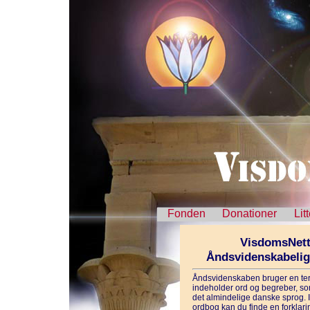
Fonden
Donationer
Lit
VisdomsNett
Åndsvidenskabeli
Åndsvidenskaben bruger en ter
indeholder ord og begreber, som
det almindelige danske sprog. 
ordbog kan du finde en forklarin