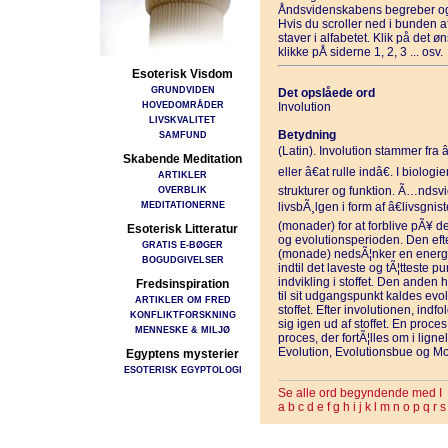
Åndsvidenskabens begreber og
Hvis du scroller ned i bunden 
staver i alfabetet. Klik på det 
klikke pÅ siderne 1, 2, 3 ... osv.
Esoterisk Visdom
GRUNDVIDEN
Det opslåede ord
HOVEDOMRÅDER
Involution
LIVSKVALITET
Betydning
SAMFUND
(Latin). Involution stammer fra â
Skabende Meditation
eller â€at rulle indâ€. I biolog
ARTIKLER
OVERBLIK
strukturer og funktion. Ã…ndsvid
MEDITATIONERNE
livsbÃ¸lgen i form af â€livsgni
(monader) for at forblive pÃ¥ 
Esoterisk Litteratur
og evolutionsperioden. Den eft
GRATIS E-BØGER
(monade) nedsÃ¦nker en energitrÃ
BOGUDGIVELSER
indtil det laveste og tÃ¦tteste p
indvikling i stoffet. Den anden 
Fredsinspiration
til sit udgangspunkt kaldes evolu
ARTIKLER OM FRED
stoffet. Efter involutionen, indfol
KONFLIKTFORSKNING
sig igen ud af stoffet. En proce
MENNESKE & MILJØ
proces, der fortÃ¦lles om i lig
Evolution, Evolutionsbue og M
Egyptens mysterier
ESOTERISK EGYPTOLOGI
Se alle ord begyndende med I
a
b
c
d
e
f
g
h
i
j
k
l
m
n
o
p
q
r
s