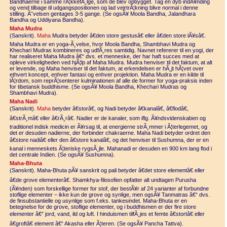
Bandhaerne i samme rÃ¦kkefÃ¸lge, som de blev opbygget. Tag en dyb indÃ¥nding
og vend tilbage til udgangspositionen og lad vejrtrÃ¦kning blive normal i denne
stilling. Ã˜velsen gentages 3-5 gange. (Se ogsÃ¥ Moola Bandha, Jalandhara
Bandha og Uddiyana Bandha).
Maha Mudra
(Sanskrit).
Maha
Mudra betyder â€den store gestusâ€ eller â€den store lÃ¥sâ€.
Maha Mudra er en yoga-Ã¸velse, hvor Moola Bandha, Shambhavi Mudra og
Khechari Mudras kombineres og udfÃ¸res samtidig. Navnet refererer til en yogi, der
har realiseret Maha Mudra â€“ dvs. et menneske, der har haft succes med at
opleve virkeligheden ved hjÃ¦lp af Maha Mudra. Mudra henviser til det faktum, at alt
er levende, og Maha henviser til det faktum, at erkendelsen er hÃ¸jt hÃ¦vet over
ethvert koncept, enhver fantasi og enhver projektion. Maha Mudra er en kilde til
lÃ¦rdom, som reprÃ¦senterer kulminationen af alle de former for yoga-praksis inden
for tibetansk buddhisme. (Se ogsÃ¥ Moola Bandha, Khechari Mudras og
Shambhavi Mudra).
Maha Nadi
(Sanskrit).
Maha
betyder â€storâ€, og Nadi betyder â€kanalâ€, â€flodâ€,
â€strÃ¸mâ€ eller â€rÃ¸râ€. Nadier er de kanaler, som iflg. Ã¥ndsvidenskaben og
traditionel indisk medicin er Ã¥rsag til, at energierne strÃ¸mmer i Ã¦terlegemet, og
det er desuden nadierne, der forbinder chakraerne. Maha Nadi betyder ordret den
â€store nadiâ€ eller den â€store kanalâ€, og det henviser til Sushumna, der er en
kanal i menneskets Ã¦teriske rygsÃ¸jle. Mahanadi er desuden en 900 km lang flod i
det centrale Indien. (Se ogsÃ¥ Sushumna).
Maha-Bhuta
(Sanskrit). Maha-Bhuta pÃ¥ sanskrit og pali betyder â€det store elementâ€ eller
â€de grove elementerâ€. Shamkhya-filosofien opfatter alt undtagen Purusha
(Ã¥nden) som forskellige former for stof, der bestÃ¥r af 24 varianter af forbundne
stoflige elementer − ikke kun de grove og synlige, men ogsÃ¥ Tanmatras â€“ dvs.
de finsubstantielle og usynlige som f.eks. tankesindet. Maha-Bhuta er en
betegnelse for de grove, stoflige elementer, og i buddhismen er der fire store
elementer â€“ jord, vand, ild og luft. I hinduismen tilfÃ¸jes et femte â€stortâ€ eller
â€groftâ€ element â€“ Akasha eller Ã¦teren. (Se ogsÃ¥ Pancha Tattva).