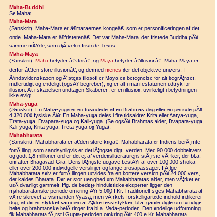
Maha-Buddhi
Se Mahat.
Maha-Mara
(Sanskrit). Maha-Mara er â€maraernes kongeâ€, som er personificeringen af det
onde. Maha-Mara er â€fristerenâ€. Det var Maha-Mara, der fristede Buddha pÃ¥
samme mÃ¥de, som djÃ¦velen fristede Jesus.
Maha-Maya
(Sanskrit).
Maha
betyder â€storâ€, og
Maya
betyder â€illusionâ€. Maha-Maya er
derfor â€den store illusionâ€, og dermed
menes
der det objektive univers. I
Ã¥ndsvidenskaben og Ã˜stens filosofi er Maya en betegnelse for alt begrÃ¦nset,
midlertidigt og endeligt (ogsÃ¥ begreber), og er alt i manifestationen udtryk for
illusion. Alt i skabelsen undtagen Skaberen, er en illusion, uvirkeligt i betydningen
ikke evigt.
Maha-yuga
(Sanskrit). En Maha-yuga er en tusindedel af en Brahmas dag eller en periode pÃ¥
4.320.000 fysiske Ã¥r. En Maha-yuga deles i fire tidsaldre: Krita eller Aatya-yuga,
Treta-yuga, Dvapara-yuga og Kali-yuga. (Se ogsÃ¥ Brahmas alder, Dvapara-yuga,
Kali-yuga, Krita-yuga, Treta-yuga og Yuga).
Mahabharata
(Sanskrit). Mahabharata er â€den store krigâ€. Mahabharata er Indiens berÃ¸mte
fortÃ¦lling, som sandsynligvis er det lÃ¦ngste digt i verden. Med 90.000 dobbeltvers
og godt 1,8 millioner ord er det et af verdenslitteraturens stÃ¸rste vÃ¦rker, der bl.a.
omfatter Bhagavad-Gita. Dens lÃ¦ngste udgave bestÃ¥r af over 100.000 shloka
eller over 200.000 individuelle verslinjer og lange prosapassager. IfÃ¸lge
Mahabharata selv er fortÃ¦llingen udvides fra en kortere version pÃ¥ 24.000 vers,
der kaldes Bharata. Der er stor uenighed om Mahabharatas alder, men vÃ¦rket er
usÃ¦dvanligt gammelt. Iflg. de bedste hinduistiske eksperter ligger den
mahabaratanske periode omkring Ã¥r 5.000 f.Kr. Traditionelt siges Mahabharata at
vÃ¦re skrevet af vismanden Vyasa, men vÃ¦rkets forskelligartede indhold indikerer
dog, at det er stykket sammen af Ã¦ldre tekststykker, bl.a. gamle digte om fortidige
helte og brahmanske belÃ¦ringer fra bl.a. Veda-perioden. Den endelige udformning
fik Mahabharata fÃ¸rst i Gupta-perioden omkring Ã¥r 400 e.Kr. Mahabharata