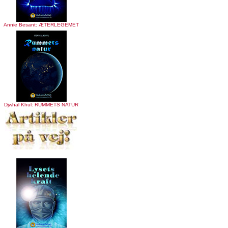
Annie Besant: ÆTERLEGEMET
Djwhal Khul: RUMMETS NATUR