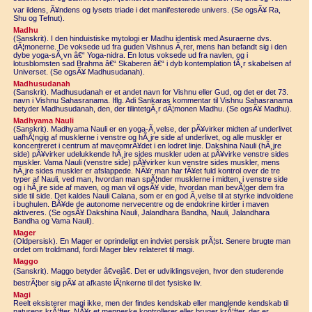
var ildens, Ã¥ndens og lysets triade i det manifesterede univers. (Se ogsÃ¥ Ra,
Shu og Tefnut).
Madhu
(Sanskrit). I den hinduistiske mytologi er Madhu identisk med Asuraerne dvs.
dÃ¦monerne. De voksede ud fra guden Vishnus Ã¸rer, mens han befandt sig i den
dybe yoga-sÃ¸vn â€“ Yoga-nidra. En lotus voksede ud fra navlen, og i
lotusblomsten sad Brahma â€“ Skaberen â€“ i dyb kontemplation fÃ¸r skabelsen af
Universet. (Se ogsÃ¥ Madhusudanah).
Madhusudanah
(Sanskrit). Madhusudanah er et andet navn for Vishnu eller Gud, og det er det 73.
navn i Vishnu Sahasranama. Iflg. Adi Sankaras kommentar til Vishnu Sahasranama
betyder Madhusudanah, den, der tilintetgÃ¸r dÃ¦monen Madhu. (Se ogsÃ¥ Madhu).
Madhyama Nauli
(Sanskrit). Madhyama Nauli er en yoga-Ã¸velse, der pÃ¥virker midten af underlivet
uafhÃ¦ngig af musklerne i venstre og hÃ¸jre side af underlivet, og alle muskler er
koncentreret i centrum af maveomrÃ¥det i en lodret linje. Dakshina Nauli (hÃ¸jre
side) pÃ¥virker udelukkende hÃ¸jre sides muskler uden at pÃ¥virke venstre sides
muskler. Vama Nauli (venstre side) pÃ¥virker kun venstre sides muskler, mens
hÃ¸jre sides muskler er afslappede. NÃ¥r man har fÃ¥et fuld kontrol over de tre
typer af Nauli, ved man, hvordan man spÃ¦nder musklerne i midten, i venstre side
og i hÃ¸jre side af maven, og man vil ogsÃ¥ vide, hvordan man bevÃ¦ger dem fra
side til side. Det kaldes Nauli Calana, som er en god Ã¸velse til at styrke indvoldene
i bughulen. BÃ¥de de autonome nervecentre og de endokrine kirtler i maven
aktiveres. (Se ogsÃ¥ Dakshina Nauli, Jalandhara Bandha, Nauli, Jalandhara
Bandha og Vama Nauli).
Mager
(Oldpersisk). En Mager er oprindeligt en indviet persisk prÃ¦st. Senere brugte man
ordet om troldmand, fordi Mager blev relateret til magi.
Maggo
(Sanskrit). Maggo betyder â€vejâ€. Det er udviklingsvejen, hvor den studerende
bestrÃ¦ber sig pÃ¥ at afkaste lÃ¦nkerne til det fysiske liv.
Magi
Reelt eksisterer magi ikke, men der findes kendskab eller manglende kendskab til
naturens krÃ¦fter. NÃ¥r et menneske kontrollerer eller bruger krÃ¦fter, der er