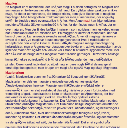
Magiker
En Magiker er et menneske, der udÃ¸ver magi. I nutiden betragtes en Magiker ofte
som enten en tryllekunstner eller en troldmand. En tryllekunstner praktiserer ikke
magi, for det er et menneske, der bruger tricks, som giver illusionen af magiske
handlinger. Med betegnelsen troldmand mener man et menneske, der angivelig
stÃ¥r i forbindelse med overnaturlige krÃ¦fter. Men Ã¦gte
magi
kan ikke forklares
med de sÃ¥kaldte â€overnaturligeâ€ krÃ¦fter, for der findes ingen krÃ¦fter, der er
over naturen. Men der findes krÃ¦fter i naturen, som nutidens menneskehed enten
har kendskab til eller er uvidende om. En magiker er derfor et menneske, der har
kontrol over og kan anvende ukendte naturkrÃ¦fter. Anvendt magi og mistanke om
evnen til at udÃ¸ve magi har kostet mange mennesker livet. I middelalderen
accepterede den kristne kirke at Jesus udfÃ¸rte magiske mange handlinger og
helbredelser, men prÃ¦sterne var desuden overbevist om, at hvis mennesker havde
lignende evner â€“ ogsÃ¥ selv om de var i stand til at kurere sygdomme med urter
â€“ sÃ¥ ville de bruge deres magiske evner til onde gerninger. Derfor blev â€kloge
konerâ€, hekse og troldmÃ¦nd brÃ¦ndt pÃ¥ bÃ¥let under de mest forfÃ¦rdelige
pinsler. Ceremoniel, individuel og rituel magi er bare nogle fÃ¥ af de mange af
forskellige betegnelser, man bruger om magi. (Se ogsÃ¥ Magi og Magi i Egypten).
Magisterium
(Latin). Magisterium stammer fra â€magisterâ€ i betydningen â€lÃ¦rerâ€.
Magisterium er dels en magisters embede og dels et mesterstykke. I
Ã¥ndsvidenskaben henviser Magisterium til â€Det store vÃ¦rkâ€ eller et
mestervÃ¦rk, som er slutresultatet af den alkymistiske proces i forbindelse med
fremstilling af guld. I den katolske kirke er Magisterium et lÃ¦reembede, der har
ansvaret for undervisningen i kirken. Katolsk teologi opdeler kirkens
undervisningsfunktioner i to kategorier: Det fuldkomne hellige Magisterium og det
ufuldkomne ordinÃ¦re Magisterium. Det fuldkomne hellige Magisterium omfatter de
ekstraordinÃ¦re bekendtgÃ¸relser fra paven f.eks. â€cathedraâ€, og beslutninger i
det Ã¸kumeniske rÃ¥d, hvor der traditionelt vedtages teologiske afgÃ¸relser,
kanoner og dekreter. Det latinske â€cathedraâ€ betyder â€stolâ€, og det stammer
fra det grÃ¦ske â€kathedraâ€, der betyder â€sÃ¦deâ€. Det er et symbol pÃ¥
pavens eller biskoppens undervisende myndighed i den katolske og den ortodokse