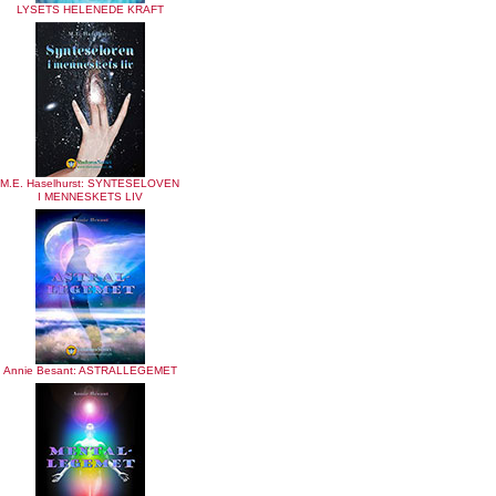
LYSETS HELENEDE KRAFT
M.E. Haselhurst: SYNTESELOVEN
I MENNESKETS LIV
Annie Besant: ASTRALLEGEMET