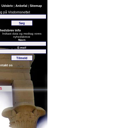
Udskriv
Anbefal
Sitemap
|
|
g på Visdomsnettet
hedsbrev info
Indtast data og modtag vores
nyhedsbreve
Navn
E-mail
ntakt os
s