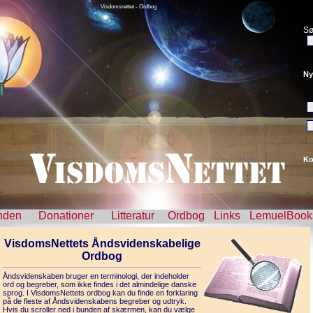
Visdomsnettet - Ordbog
Sø
Ny
Ko
nden
Donationer
Litteratur
Ordbog
Links
LemuelBook
VisdomsNettets Åndsvidenskabelige
Ordbog
Åndsvidenskaben bruger en terminologi, der indeholder
ord og begreber, som ikke findes i det almindelige danske
sprog. I VisdomsNettets ordbog kan du finde en forklaring
på de fleste af Åndsvidenskabens begreber og udtryk.
Hvis du scroller ned i bunden af skærmen, kan du vælge