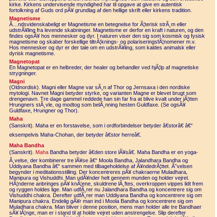
kirke. Kirkens undervisende myndighed har til opgave at give en autentisk
fortolkning af Guds ord pÃ¥ grundlag af den hellige skrift eller kirkens tradition.
Magnetisme
Ã…ndsvidenskabeligt er Magnetisme en betegnelse for Ã¦terisk strÃ¸m eller
udstrÃ¥ling fra levende skabninger. Magnetisme er derfor en kraft i naturen, og den
findes ogsÃ¥ hos mennesker og dyr. I naturen viser den sig som kosmisk og fysisk
magnetisme og skaber forskellige tiltrÃ¦knings- og polariseringsfÃ¦nomener m.v.
Hos mennesker og dyr er der tale om en udstrÃ¥ling, som kaldes animalsk eller
dyrisk magnetisme.
Magnetopat
En Magnetopat er en helbreder, der healer og behandler ved hjÃ¦lp af magnetiske
strygninger.
Magni
(Oldnordisk). Magni eller Magne var sÃ¸n af Thor og Jernsaxa i den nordiske
mytologi. Navnet Magni betyder styrke, og varianten Magne er blevet brugt som
drengenavn. Tre dage gammel reddede han sin far fra at blive kvalt under jÃ¦tten
Hrungners stÃ¸vle, og modtog som belÃ¸nning hesten Guldfaxe. (Se ogsÃ¥
Guldfaxe, Hrungner og Thor).
Maha
(Sanskrit). Maha er en forstavelse, som i ordforbindelser betyder â€storâ€ â€“
eksempelvis Maha-Chohan, der betyder â€stor herreâ€.
Maha Bandha
(Sanskrit).
Maha
Bandha betyder â€den store lÃ¥sâ€. Maha Bandha er en yoga-
Ã¸velse, der kombinerer tre lÃ¥se â€“ Moola Bandha, Jalandhara Bandha og
Uddiyana Bandha â€“ sammen med tilbageholdelse af Ã¥ndedrÃ¦ttet. Ã˜velsen
begynder i meditationsstilling. Der koncentreres pÃ¥ chakraerne Muladhara,
Manipura og Vishuddhi. Man udÃ¥nder helt gennem munden og holder vejret.
HÃ¦nderne anbringes pÃ¥ knÃ¦ene, skuldrene lÃ¸ftes, overkroppen vippes lidt frem
og ryggen holdes lige. Man udfÃ¸rer nu Jalandhara Bandha og koncentrere sig om
Vishuddhi chakra. Derefter udfÃ¸rer man Uddiyana Bandha og koncentrere sig om
Manipura chakra. Endelig gÃ¥r man ind i Moola Bandha og koncentrere sig om
Muladhara chakra. Man bliver i denne position, mens man holder alle tre Bandhaer
sÃ¥ lÃ¦nge, man er i stand til at holde vejret uden anstrengelse. Slip derefter