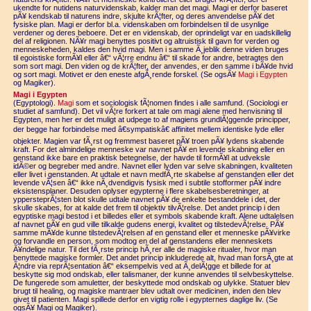
ukendte for nutidens naturvidenskab, kalder man det magi. Magi er derfor baseret
pÃ¥ kendskab til naturens indre, skjulte krÃ¦fter, og deres anvendelse pÃ¥ det
fysiske plan. Magi er derfor bl.a. videnskaben om forbindelsen til de usynlige
verdener og deres beboere. Det er en videnskab, der oprindeligt var en uadskillelig
del af religionen. NÃ¥r magi benyttes positivt og altruistisk til gavn for verden og
menneskeheden, kaldes den hvid magi. Men i samme Ã¸jeblik denne viden bruges
til egoistiske formÃ¥l eller â€“ vÃ¦rre endnu â€“ til skade for andre, betragtes den
som sort magi. Den viden og de krÃ¦fter, der anvendes, er den samme i bÃ¥de hvid
og sort magi. Motivet er den eneste afgÃ¸rende forskel. (Se ogsÃ¥
Magi i Egypten
og Magiker).
Magi i Egypten
(Egyptologi).
Magi
som et sociologisk fÃ¦nomen findes i alle samfund. (Sociologi er
studiet af samfund). Det vil vÃ¦re forkert at tale om magi alene med henvisning til
Egypten, men her er det muligt at udpege to af magiens grundlÃ¦ggende principper,
der begge har forbindelse med â€sympatiskâ€ affinitet mellem identiske lyde eller
objekter. Magien var fÃ¸rst og fremmest baseret pÃ¥ troen pÃ¥ lydens skabende
kraft. For det almindelige menneske var navnet pÃ¥ en levende skabning eller en
genstand ikke bare en praktisk betegnelse, der havde til formÃ¥l at udveksle
idÃ©er og begreber med andre. Navnet eller lyden var selve skabningen, kvaliteten
eller livet i genstanden. At udtale et navn medfÃ¸rte skabelse af genstanden eller det
levende vÃ¦sen â€“ ikke nÃ¸dvendigvis fysisk med i subtile stofformer pÃ¥ indre
eksistensplaner. Desuden oplyser egypterne i flere skabelsesberetninger, at
yppersteprÃ¦sten blot skulle udtale navnet pÃ¥ de enkelte bestanddele i det, der
skulle skabes, for at kalde det frem til objektiv tilvÃ¦relse. Det andet princip i den
egyptiske magi bestod i et billedes eller et symbols skabende kraft. Alene udtalelsen
af navnet pÃ¥ en gud ville tilkalde gudens energi, kvalitet og tilstedevÃ¦relse. PÃ¥
samme mÃ¥de kunne tilstedevÃ¦relsen af en genstand eller et menneske pÃ¥virke
og forvandle en person, som modtog en del af genstandens eller menneskets
Ã¥ndelige natur. Til det fÃ¸rste princip hÃ¸rer alle de magiske ritualer, hvor man
benyttede magiske formler. Det andet princip inkluderede alt, hvad man forsÃ¸gte at
Ã¦ndre via reprÃ¦sentation â€“ eksempelvis ved at Ã¸delÃ¦gge et billede for at
beskytte sig mod ondskab, eller talismaner, der kunne anvendes til selvbeskyttelse.
De fungerede som amuletter, der beskyttede mod ondskab og ulykke. Statuer blev
brugt til healing, og magiske mantraer blev udtalt over medicinen, inden den blev
givet til patienten. Magi spillede derfor en vigtig rolle i egypternes daglige liv. (Se
ogsÃ¥ Magi og Magiker).