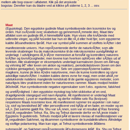
mellem alle bog-staver i alfabetet. Klik på det ønskede
bogstav. Derefter kan du bladre ved at klikke pÅ siderne 1, 2, 3 ... osv.
Maat
(Egyptologi). Den egyptiske gudinde Maat symboliserede den kosmiske lov og
orden. Hun svÃ¦vede over skabelsen og gennemstrÃ¸mmede den. Maat blev
afbildet som en gudinde ifÃ¸rt himmelblÃ¥ kjole. Hun vises ofte knÃ¦lende med
udbredte vinger, og pÃ¥ hovedet bar hun en lille rÃ¸d eller hvid fjer, som egypterne
kaldte â€sandhedens fjerâ€. Hun var symbol pÃ¥ summen af stoffets krÃ¦fter i det
manifesterede univers. Hun reprÃ¦senterede derfor de naturkrÃ¦fter, som alle
levende skabninger fra de makrokosmiske til de mikrokosmiske uundgÃ¥eligt er
underlagt. I udviklingens lÃ¸b lÃ¦rer mennesket at forstÃ¥ og kontrollere naturens
krÃ¦fter og lovmÃ¦ssigheder, men lovene kan hverken ophÃ¦ves eller sÃ¦ttes ud af
funktion. Alle skabninger er eksempelvis underlagt karmaloven (loven om Ã¥rsag
og virkning â€“ eller loven om aktion og reaktion), periodicitetsloven (loven om den
cykliske gentagelse), tyngdeloven osv. Selv om yppersteprÃ¦sterne kaldes
magikere, kunne de ikke Ã¦ndre naturlovene, men de kunne kontrollere og styre
adskillige naturkrÃ¦fter. I nutiden kaldes deres evne for magi, men ordet afslÃ¸rer
udelukkende nutidens manglende kendskab til de gamle egypteres metoder, som
naturligvis blev praktiseret inden for naturlovenes rammer. Maats modpol hedder
â€Isfetâ€. Hun symboliserede negative egenskaber som f.eks. egoisme, falskhed
og uretfÃ¦rdighed. I den egyptiske mytologi tog Isfet skikkelse af en ond,
dragelignende slangegud ved navn Apophis. Alt manifesteret er underlagt Maat
(naturlovene). Lyset er manifesteret, og derfor mÃ¥tte selv Ra (livslyset)
respektere Maats kosmiske love. Alt manifesteret rummer tre aspekter i sin natur:
Liv, stof og bevidsthed â€“ eller personificeret ved hjÃ¦lp af en fader, en moder og en
sÃ¸n. Det samme gjaldt Ra. Shu var sÃ¸nnen, som var et resultat af Ras forening
med lÃ¸vegudinden Tefnut. Ra, Shu og Tefnut dannede derfor en hÃ¸jeste triade i
Egyptens 9-gudekreds. Tefnuts modpol pÃ¥ et lavere niveau af manifestationen var
lÃ¸vegudinden Sakhmet, og tilsammen symboliserer de kundalinikraftens Ã¥ndelige
og stoflige polarisering. Man kan sige, at Tefnut symboliserede â€ildens
substansâ€. og Sakhmet reprÃ¦senterede â€substansens ildâ€. Ra, Shu og Tefnut