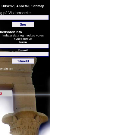
Udskriv
Anbefal
Sitemap
|
|
g på Visdomsnettet
hedsbrev info
Indtast data og modtag vores
nyhedsbreve
Navn
E-mail
ntakt os
s