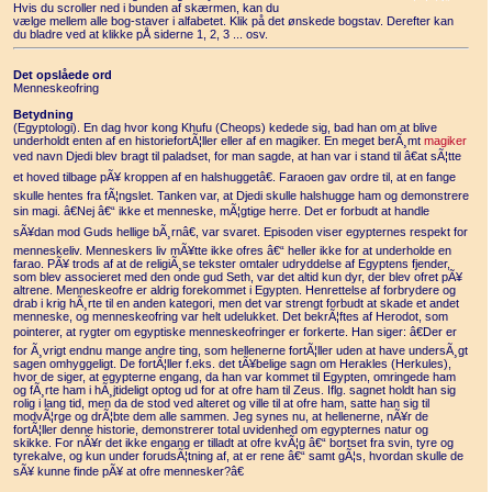
Hvis du scroller ned i bunden af skærmen, kan du
vælge mellem alle bog-staver i alfabetet. Klik på det ønskede bogstav. Derefter kan
du bladre ved at klikke pÅ siderne 1, 2, 3 ... osv.
Det opslåede ord
Menneskeofring
Betydning
(Egyptologi). En dag hvor kong Khufu (Cheops) kedede sig, bad han om at blive
underholdt enten af en historiefortÃ¦ller eller af en magiker. En meget berÃ¸mt
magiker
ved navn Djedi blev bragt til paladset, for man sagde, at han var i stand til â€at sÃ¦tte
et hoved tilbage pÃ¥ kroppen af en halshuggetâ€. Faraoen gav ordre til, at en fange
skulle hentes fra fÃ¦ngslet. Tanken var, at Djedi skulle halshugge ham og demonstrere
sin magi. â€Nej â€“ ikke et menneske, mÃ¦gtige herre. Det er forbudt at handle
sÃ¥dan mod Guds hellige bÃ¸rnâ€, var svaret. Episoden viser egypternes respekt for
menneskeliv. Menneskers liv mÃ¥tte ikke ofres â€“ heller ikke for at underholde en
farao. PÃ¥ trods af at de religiÃ¸se tekster omtaler udryddelse af Egyptens fjender,
som blev associeret med den onde gud Seth, var det altid kun dyr, der blev ofret pÃ¥
altrene. Menneskeofre er aldrig forekommet i Egypten. Henrettelse af forbrydere og
drab i krig hÃ¸rte til en anden kategori, men det var strengt forbudt at skade et andet
menneske, og menneskeofring var helt udelukket. Det bekrÃ¦ftes af Herodot, som
pointerer, at rygter om egyptiske menneskeofringer er forkerte. Han siger: â€Der er
for Ã¸vrigt endnu mange andre ting, som hellenerne fortÃ¦ller uden at have undersÃ¸gt
sagen omhyggeligt. De fortÃ¦ller f.eks. det tÃ¥belige sagn om Herakles (Herkules),
hvor de siger, at egypterne engang, da han var kommet til Egypten, omringede ham
og fÃ¸rte ham i hÃ¸jtideligt optog ud for at ofre ham til Zeus. Iflg. sagnet holdt han sig
rolig i lang tid, men da de stod ved alteret og ville til at ofre ham, satte han sig til
modvÃ¦rge og drÃ¦bte dem alle sammen. Jeg synes nu, at hellenerne, nÃ¥r de
fortÃ¦ller denne historie, demonstrerer total uvidenhed om egypternes natur og
skikke. For nÃ¥r det ikke engang er tilladt at ofre kvÃ¦g â€“ bortset fra svin, tyre og
tyrekalve, og kun under forudsÃ¦tning af, at er rene â€“ samt gÃ¦s, hvordan skulle de
sÃ¥ kunne finde pÃ¥ at ofre mennesker?â€