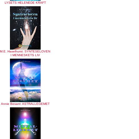
LYSETS HELENEDE KRAFT
M.E. Haselhurst: SYNTESELOVEN
I MENNESKETS LIV
Annie Besant: ASTRALLEGEMET