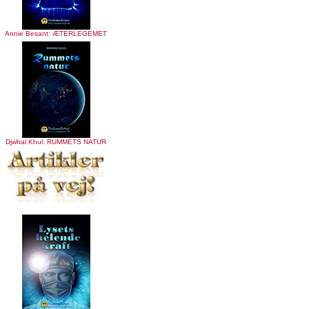
Annie Besant: ÆTERLEGEMET
Djwhal Khul: RUMMETS NATUR