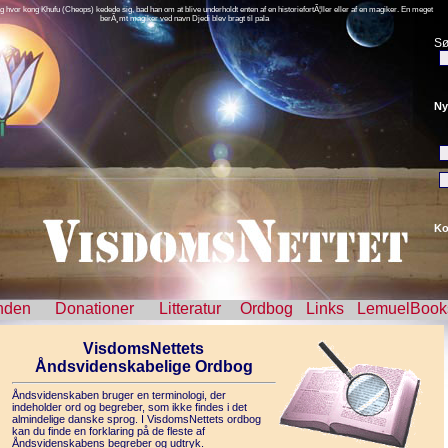
g hvor kong Khufu (Cheops) kedede sig, bad han om at blive underholdt enten af en historiefortÃ¦ller eller af en magiker. En meget
berÃ¸mt magiker ved navn Djedi blev bragt til pala
Sø
Ny
Ko
nden
Donationer
Litteratur
Ordbog
Links
LemuelBook
VisdomsNettets
Åndsvidenskabelige Ordbog
Åndsvidenskaben bruger en terminologi, der
indeholder ord og begreber, som ikke findes i det
almindelige danske sprog. I VisdomsNettets ordbog
kan du finde en forklaring på de fleste af
Åndsvidenskabens begreber og udtryk.