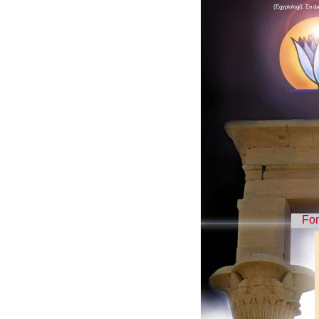
(Egyptologi). En da
Fo