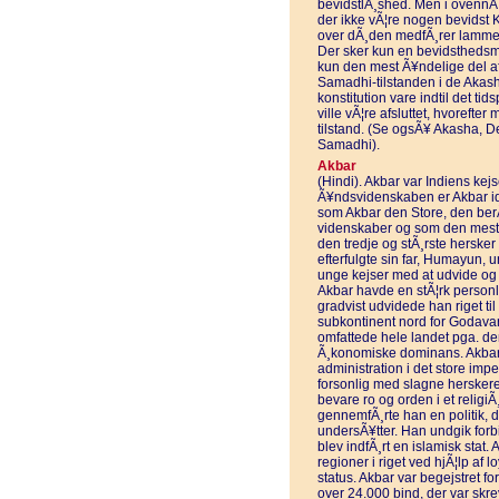
bevidstlÃ¸shed. Men i ovennÃ¦
der ikke vÃ¦re nogen bevidst 
over dÃ¸den medfÃ¸rer lammels
Der sker kun en bevidsthedsm
kun den mest Ã¥ndelige del af M
Samadhi-tilstanden i de Aka
konstitution vare indtil det tid
ville vÃ¦re afsluttet, hvorefte
tilstand. (Se ogsÃ¥ Akasha, 
Samadhi).
Akbar
(Hindi). Akbar var Indiens kej
Ã¥ndsvidenskaben er Akbar i
som Akbar den Store, den berÃ¸
videnskaber og som den mest 
den tredje og stÃ¸rste hersker
efterfulgte sin far, Humayun,
unge kejser med at udvide og
Akbar havde en stÃ¦rk personl
gradvist udvidede han riget til
subkontinent nord for Godavar
omfattede hele landet pga. den 
Ã¸konomiske dominans. Akbar e
administration i det store impe
forsonlig med slagne herskere 
bevare ro og orden i et religiÃ
gennemfÃ¸rte han en politik, d
undersÃ¥tter. Han undgik forbi
blev indfÃ¸rt en islamisk stat.
regioner i riget ved hjÃ¦lp af 
status. Akbar var begejstret for
over 24.000 bind, der var skrev