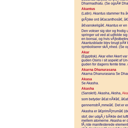
Dharmadhatu. (Se ogsÃ¥ Dha
Akantus
(Latin). Akantus stammer fra â€
grÃ¦ske ord â€acanthosâ€, â€
â€vanskeligâ€. Akantus er en p
Den vokser sig stor og frodig 
springer ud ved at udfolde sig
en bonsai, og hvis vÃ¦kstbetin
Akantusblade blev brugt pÃ¥ k
symboliserer skÃ¸nhed. (Se og
Akar
(Egyptisk). Akar eller Akert v
guden Osiris i sit aspekt af 
guden for dagens femte time.
Akarna Dhanurasana
Akarna Dhanurasana Se Dha
Akasa
Se Akasha.
Akasha
(Sanskrit). Akasha, Aksha,
Aka
som betyder â€at nÃ¥â€, â€a
gennemstrÃ¸mmeâ€. Det er en 
Akasha er â€primÃ¦rrumâ€ (d
stof, der udgÃ¸r bÃ¥de det lu
mellem atomerne. Akasha er de
fÃ¸rste manifesterede element