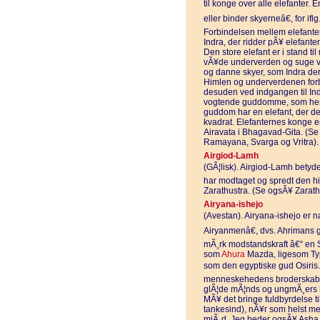
til konge over alle elefanter. 
eller binder skyerneâ€, for if
Forbindelsen mellem elefante
Indra, der ridder pÃ¥ elefanten
Den store elefant er i stand t
vÃ¥de underverden og suge van
og danne skyer, som Indra dere
Himlen og underverdenen forb
desuden ved indgangen til In
vogtende guddomme, som herske
guddom har en elefant, der delt
kvadrat. Elefanternes konge er
Airavata i Bhagavad-Gita. (Se
Ramayana, Svarga og Vritra).
Airgiod-Lamh
(GÃ¦lisk). Airgiod-Lamh betyd
har modtaget og spredt den hi
Zarathustra. (Se ogsÃ¥ Zarath
Airyana-ishejo
(Avestan). Airyana-ishejo er n
Airyanmenâ€, dvs. Ahrimans
mÃ¸rk modstandskraft â€“ en 
som
Ahura
Mazda, ligesom Ty
som den egyptiske gud Osiris
menneskehedens broderskab, so
glÃ¦de mÃ¦nds og ungmÃ¸ers hj
MÃ¥ det bringe fuldbyrdelse t
tankesind), nÃ¥r som helst 
mjÃ¸d. Jeg beder ogsÃ¥ Asha 