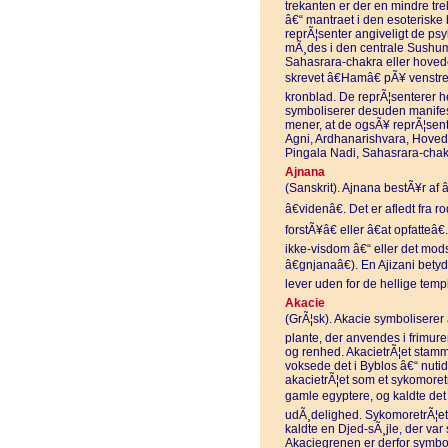
trekanten er der en mindre tr
â€“ mantraet i den esoteriske
reprÃ¦senter angiveligt de ps
mÃ¸des i den centrale Sushumna
Sahasrara-chakra eller hoved
skrevet â€Hamâ€ pÃ¥ venstre
kronblad. De reprÃ¦senterer 
symboliserer desuden manifes
mener, at de ogsÃ¥ reprÃ¦sen
Agni, Ardhanarishvara, Hoved
Pingala Nadi, Sahasrara-chak
Ajnana
(Sanskrit). Ajnana bestÃ¥r af â
â€videnâ€. Det er afledt fra r
forstÃ¥â€ eller â€at opfatteâ€
ikke-visdom â€“ eller det mod
â€gnjanaâ€). En Ajizani bety
lever uden for de hellige tem
Akacie
(GrÃ¦sk). Akacie symboliserer 
plante, der anvendes i frimur
og renhed. AkacietrÃ¦et stamm
voksede det i Byblos â€“ nuti
akacietrÃ¦et som et sykomoret
gamle egyptere, og kaldte det 
udÃ¸delighed. SykomoretrÃ¦et 
kaldte en Djed-sÃ¸jle, der va
Akaciegrenen er derfor symb