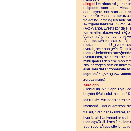
allegori
i verdens religioner e
religionen, som kaldes Ahura
deres nyere form som Ormuzd 
sÃ¸nnerâ€™ er de to udstrÃ¥l
fra det hÃ¸jeste og ukendte pr
â€™gode tankerâ€™ (Vohu-M
(Ako-Mano). Lysets konge elle
former eller skaber ved hjÃ¦
Vairya) â€“ en ren og hellig 
fÃ¸dt lige sÃ¥ ren som sin Ã¦ld
modarbejder alt i Universet 
overalt, hvor han gÃ¥r. De to k
menneskehedens nuvÃ¦rende be
evolutionen, hvor den ene for
minuspoler i den ene manifest
skal betragtes som en univers
eller som det antropomorfe a
legemerâ€. (Se ogsÃ¥ Ahrima
Zoroastrisme).
Ain-Soph
(Hebraisk). Ain-Soph, Eyn-So
betyder â€absolut intethedâ€
tomrumâ€. Ain-Soph er en bet
intethedâ€, der er det store d
fra. Alt, hvad der eksisterer, e
hvorfra alt i Universet er skabt
men ogsÃ¥ til deres funktionso
Soph oversÃ¦ttes ofte fejlagti