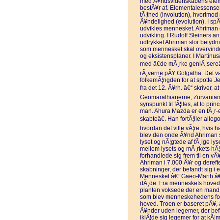
med Ã¥ndsvidenskabens elem
bestÃ¥r af. Elementalessensen u
tÃ¦thed (involution), hvorimod 
Ã¥ndelighed (evolution). I sp
udvikles mennesket. Ahriman e
udvikling. I Rudolf Steiners 
udtrykket Ahriman stor betydn
som mennesket skal overvinde 
og eksistensplaner. I Martin
med â€de mÃ¸rke genlÃ¸sereâ
rÃ¸verne pÃ¥ Golgatha. Det var
folkemÃ¦ngden for at spotte J
fra det 12. Ã¥rh. â€“ skriver, a
Geomarathianerne, Zurvaniane
synspunkt til fÃ¦lles, at to pri
man. Ahura Mazda er en fÃ¸r-
skabteâ€. Han fortÃ¦ller alle
hvordan det ville vÃ¦re, hvis 
blev den onde Ã¥nd Ahriman s
lyset og nÃ¦gtede af fÃ¸lge lys
mellem lysets og mÃ¸rkets hÃ
forhandlede sig frem til en vÃ
Ahriman i 7.000 Ã¥r og derefte
skabninger, der befandt sig i en
Mennesket â€“ Gaeo-Marth â€“ 
dÃ¸de. Fra menneskets hoved 
planten voksede der en mand
som blev menneskehedens forfÃ
hoved. Troen er baseret pÃ¥, 
Ã¥nder uden legemer, der befin
iklÃ¦de sig legemer for at k