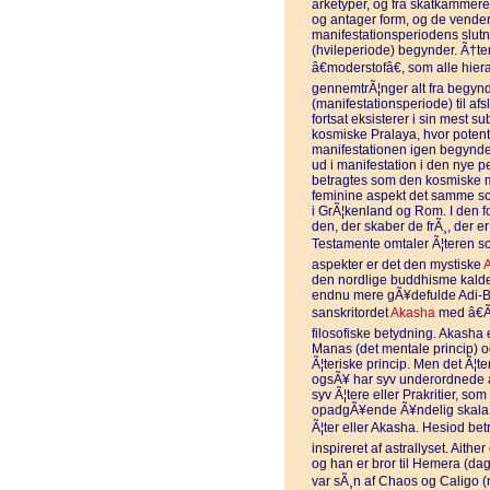
arketyper, og fra skatkammere
og antager form, og de vender
manifestationsperiodens slut
(hvileperiode) begynder. Ã†tere
â€moderstofâ€, som alle hier
gennemtrÃ¦nger alt fra begyn
(manifestationsperiode) til af
fortsat eksisterer i sin mest 
kosmiske Pralaya, hvor poten
manifestationen igen begynder 
ud i manifestation i den nye pe
betragtes som den kosmiske mode
feminine aspekt det samme som
i GrÃ¦kenland og Rom. I den fo
den, der skaber de frÃ¸, der er
Testamente omtaler Ã¦teren so
aspekter er det den mystiske
den nordlige buddhisme kaldes
endnu mere gÃ¥defulde Adi-B
sanskritordet
Akasha
med â€Ã
filosofiske betydning. Akasha 
Manas (det mentale princip) og
Ã¦teriske princip. Men det Ã¦te
ogsÃ¥ har syv underordnede a
syv Ã¦tere eller Prakritier, s
opadgÃ¥ende Ã¥ndelig skala.
Ã¦ter eller Akasha. Hesiod be
inspireret af astrallyset. Aith
og han er bror til Hemera (da
var sÃ¸n af Chaos og Caligo (mÃ