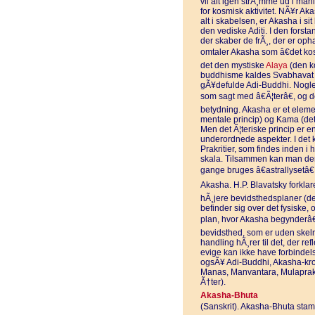
vil alt igen strÃ¸mme ud i man
for kosmisk aktivitet. NÃ¥r A
alt i skabelsen, er Akasha i s
den vediske Aditi. I den forst
der skaber de frÃ¸, der er oph
omtaler Akasha som â€det kos
det den mystiske
Alaya
(den k
buddhisme kaldes Svabhavat (
gÃ¥defulde Adi-Buddhi. Nogle
som sagt med â€Ã¦terâ€, og 
betydning. Akasha er et eleme
mentale princip) og Kama (det a
Men det Ã¦teriske princip er e
underordnede aspekter. I det k
Prakritier, som findes inden
skala. Tilsammen kan man derf
gange bruges â€astrallysetâ€
Akasha. H.P. Blavatsky forklarer
hÃ¸jere bevidsthedsplaner (det
befinder sig over det fysiske, 
plan, hvor Akasha begynderâ
bevidsthed, som er uden skeln
handling hÃ¸rer til det, der re
evige kan ikke have forbindel
ogsÃ¥ Adi-Buddhi, Akasha-kr
Manas, Manvantara, Mulaprakri
Ã†ter).
Akasha-Bhuta
(Sanskrit). Akasha-Bhuta stam