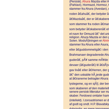
(Persisk).
Ahura
Mazda eller A
(Pahlavi), Hormazd, Hormoz, 
stammer fra Ahura (Avestan), de
roden â€ahuâ€, der betyder â
â€Mazdaâ€, der er â€skabere
som stammer fra roden â€manâ€
som betyder â€skaberenâ€ el
et navn for Ormuzd â€“ det un
religion. Ahura Mazda er den
Solen. ModsÃ¦tningen er
Ahri
stammer fra Ahura eller Asura
eller â€guddommeligâ€ i den
Brahmanaer degraderede Ahura
guderâ€, pÃ¥ samme mÃ¥de
devaer (â€guderâ€) til â€dÃ¦
gav livâ€ eller â€Herren, der
â€“ den uskabte hÃ¸jeste gu
at â€iranerne betragter Ahur
lyslegeme, og en sjÃ¦l, der b
som skaberen af den materiell
senere persisk litteratur ser 
skaber. Ferdowsi omtaler ham
(intellekt). I zoroastrismen er
af godt og ondt. H.P. Blavatsk
dybsindig, en mere imponeren