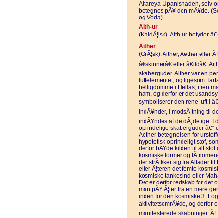
Aitareya-Upanishaden, selv om
betegnes pÃ¥ den mÃ¥de. (S
og Veda).
Aith-ur
(KaldÃ¦isk). Aith-ur betyder â€
Aither
(GrÃ¦sk). Aither, Aether eller 
â€skinnerâ€ eller â€ildâ€. A
skaberguder. Aither var en per
luftelementet, og ligesom Tart
helligdomme i Hellas, men ma
ham, og derfor er det usandsyn
symboliserer den rene luft i â
indÃ¥nder, i modsÃ¦tning til d
indÃ¥ndes af de dÃ¸delige. I d
oprindelige skaberguder â€“ den
Aether betegnelsen for urstoffet
hypotetisk oprindeligt stof, s
derfor bÃ¥de kilden til alt sto
kosmiske former og fÃ¦nomener
der strÃ¦kker sig fra Alfader t
eller Ã¦teren det femte kosmi
kosmiske tankesind eller Mah
Det er derfor redskab for det o
man pÃ¥ Ã¦ter fra en mere gen
inden for den kosmiske 3. Log
aktivitetsomrÃ¥de, og derfor er
manifesterede skabninger. Ã†