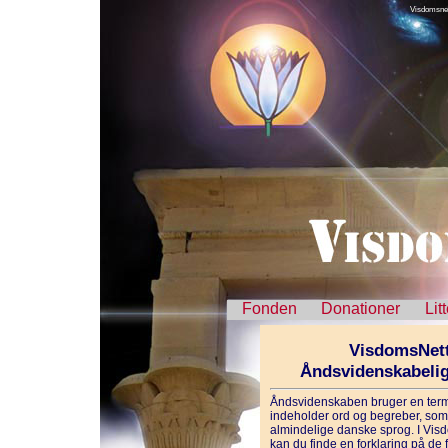
Visdomsnet
Fonden
Donationer
Lit
VisdomsNett
Åndsvidenskabeli
Åndsvidenskaben bruger en term
indeholder ord og begreber, som 
almindelige danske sprog. I Vis
kan du finde en forklaring på de f