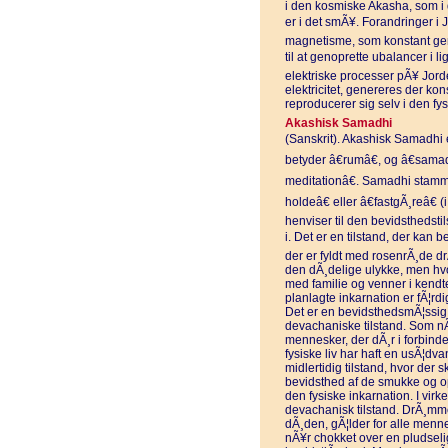
i den kosmiske Akasha, som i 
er i det smÃ¥. Forandringer i
magnetisme, som konstant gen
til at genoprette ubalancer i l
elektriske processer pÃ¥ Jord
elektricitet, genereres der ko
reproducerer sig selv i den fy
Akashisk Samadhi
(Sanskrit). Akashisk Samadhi 
betyder â€rumâ€, og â€sama
meditationâ€. Samadhi stamme
holdeâ€ eller â€fastgÃ¸reâ€ 
henviser til den bevidsthedstils
i. Det er en tilstand, der kan 
der er fyldt med rosenrÃ¸de d
den dÃ¸delige ulykke, men hvo
med familie og venner i kendte
planlagte inkarnation er fÃ¦r
Det er en bevidsthedsmÃ¦ssig s
devachaniske tilstand. Som n
mennesker, der dÃ¸r i forbinde
fysiske liv har haft en usÃ¦dv
midlertidig tilstand, hvor der
bevidsthed af de smukke og op
den fysiske inkarnation. I virk
devachanisk tilstand. DrÃ¸mme
dÃ¸den, gÃ¦lder for alle menn
nÃ¥r chokket over en pludselig