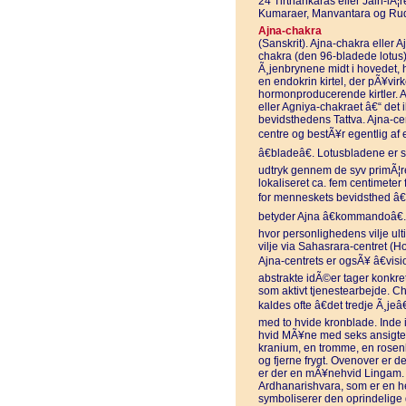
24 Tirthankaras eller Jain-lÃ
Kumaraer, Manvantara og Rud
Ajna-chakra
(Sanskrit). Ajna-chakra eller 
chakra (den 96-bladede lotus)
Ã¸jenbrynene midt i hovedet, 
en endokrin kirtel, der pÃ¥vir
hormonproducerende kirtler. 
eller Agniya-chakraet â€“ det i
bevidsthedens Tattva. Ajna-ce
centre og bestÃ¥r egentlig af 
â€bladeâ€. Lotusbladene er s
udtryk gennem de syv primÃ¦re
lokaliseret ca. fem centimeter
for menneskets bevidsthed â€“ 
betyder Ajna â€kommandoâ€. D
hvor personlighedens vilje ul
vilje via Sahasrara-centret (Ho
Ajna-centrets er ogsÃ¥ â€visi
abstrakte idÃ©er tager konkret
som aktivt tjenestearbejde. Ch
kaldes ofte â€det tredje Ã¸jeâ€
med to hvide kronblade. Inde 
hvid MÃ¥ne med seks ansigter
kranium, en tromme, en rosenkr
og fjerne frygt. Ovenover er d
er der en mÃ¥nehvid Lingam.
Ardhanarishvara, som er en he
symboliserer den oprindelige 