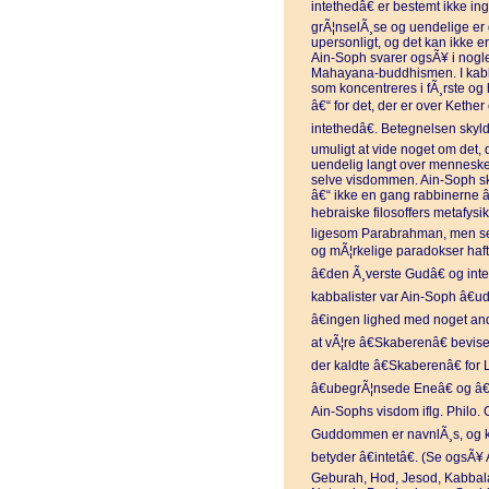
intethedâ€ er bestemt ikke ing
grÃ¦nselÃ¸se og uendelige er
upersonligt, og det kan ikke 
Ain-Soph svarer ogsÃ¥ i nogle
Mahayana-buddhismen. I kabb
som koncentreres i fÃ¸rste og
â€“ for det, der er over Kethe
intethedâ€. Betegnelsen skyld
umuligt at vide noget om det, de
uendelig langt over mennesket
selve visdommen. Ain-Soph s
â€“ ikke en gang rabbinerne â
hebraiske filosoffers metafysik
ligesom Parabrahman, men selv
og mÃ¦rkelige paradokser haft h
â€den Ã¸verste Gudâ€ og intet
kabbalister var Ain-Soph â€u
â€ingen lighed med noget ande
at vÃ¦re â€Skaberenâ€ bevis
der kaldte â€Skaberenâ€ for
â€ubegrÃ¦nsede Eneâ€ og â€
Ain-Sophs visdom iflg. Philo. 
Guddommen er navnlÃ¸s, og ka
betyder â€intetâ€. (Se ogs
Geburah, Hod, Jesod, Kabbala