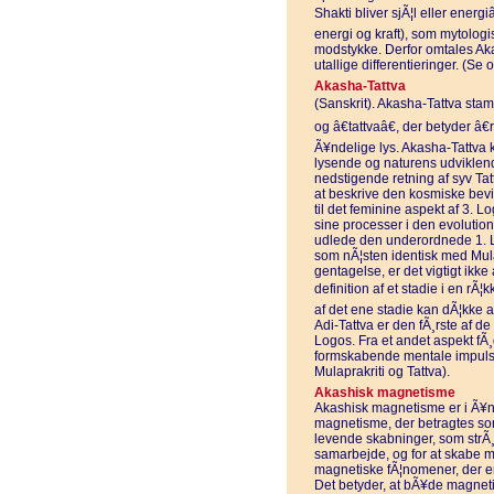
Shakti bliver sjÃ¦l eller energ
energi og kraft), som mytologi
modstykke. Derfor omtales Aka
utallige differentieringer. (Se
Akasha-Tattva
(Sanskrit). Akasha-Tattva stam
og â€tattvaâ€, der betyder â€r
Ã¥ndelige lys. Akasha-Tattva 
lysende og naturens udviklend
nedstigende retning af syv Tatt
at beskrive den kosmiske bevi
til det feminine aspekt af 3. 
sine processer i den evolution
udlede den underordnede 1. 
som nÃ¦sten identisk med Mulap
gentagelse, er det vigtigt ikk
definition af et stadie i en rÃ
af det ene stadie kan dÃ¦kke al
Adi-Tattva er den fÃ¸rste af de
Logos. Fra et andet aspekt fÃ
formskabende mentale impuls.
Mulaprakriti og Tattva).
Akashisk magnetisme
Akashisk magnetisme er i Ã¥n
magnetisme, der betragtes som
levende skabninger, som str
samarbejde, og for at skabe mu
magnetiske fÃ¦nomener, der er f
Det betyder, at bÃ¥de magnetis