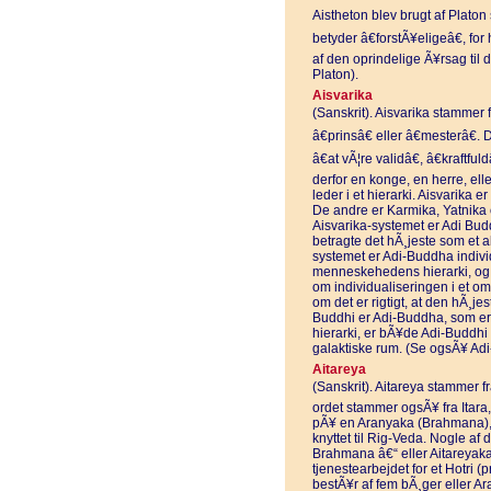
Aistheton blev brugt af Platon
betyder â€forstÃ¥eligeâ€, fo
af den oprindelige Ã¥rsag til
Platon).
Aisvarika
(Sanskrit). Aisvarika stammer f
â€prinsâ€ eller â€mesterâ€. 
â€at vÃ¦re validâ€, â€kraftful
derfor en konge, en herre, el
leder i et hierarki. Aisvarika e
De andre er Karmika, Yatnika og
Aisvarika-systemet er Adi Budd
betragte det hÃ¸jeste som et ab
systemet er Adi-Buddha indiv
menneskehedens hierarki, og 
om individualiseringen i et om
om det er rigtigt, at den hÃ¸je
Buddhi er Adi-Buddha, som er 
hierarki, er bÃ¥de Adi-Buddhi
galaktiske rum. (Se ogsÃ¥ Ad
Aitareya
(Sanskrit). Aitareya stammer fr
ordet stammer ogsÃ¥ fra Itara, 
pÃ¥ en Aranyaka (Brahmana), e
knyttet til Rig-Veda. Nogle af 
Brahmana â€“ eller Aitareyaka
tjenestearbejdet for et Hotri (
bestÃ¥r af fem bÃ¸ger eller Ar