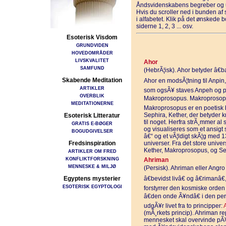
Åndsvidenskabens begreber og u
Hvis du scroller ned i bunden a
i alfabetet. Klik på det ønskede 
siderne 1, 2, 3 ... osv.
Esoterisk Visdom
GRUNDVIDEN
HOVEDOMRÅDER
LIVSKVALITET
Ahor
SAMFUND
(HebrÃ¦isk). Ahor betyder â€b
Skabende Meditation
Ahor en modsÃ¦tning til Anpin, 
ARTIKLER
som ogsÃ¥ staves Anpeh og pÃ
OVERBLIK
Makroprosopus. Makroprosopus 
MEDITATIONERNE
Makroprosopus er en poetisk be
Sephira, Kether, der betyder k
Esoterisk Litteratur
til noget. Herfra strÃ¸mmer a
GRATIS E-BØGER
og visualiseres som et ansigt se
BOGUDGIVELSER
â€“ og et vÃ¦ldigt skÃ¦g med 1
Fredsinspiration
universer. Fra det store unive
Kether, Makroprosopus, og Se
ARTIKLER OM FRED
KONFLIKTFORSKNING
Ahriman
MENNESKE & MILJØ
(Persisk). Ahriman eller Angr
Egyptens mysterier
â€bevidst livâ€ og â€rimanâ€
ESOTERISK EGYPTOLOGI
forstyrrer den kosmiske orden
â€den onde Ã¥ndâ€ i den pers
udgÃ¥r livet fra to principper:
(mÃ¸rkets princip). Ahriman r
mennesket skal overvinde pÃ¥ 