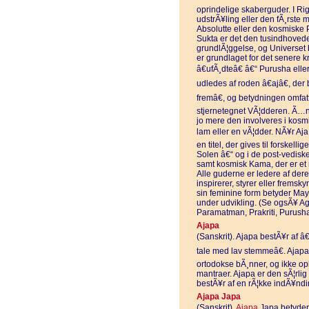
oprindelige skaberguder. I Rig
udstrÃ¥ling eller den fÃ¸rste m
Absolutte eller den kosmiske
Sukta er det den tusindhovede
grundlÃ¦ggelse, og Universet bl
er grundlaget for det senere 
â€ufÃ¸dteâ€ â€“ Purusha el
udledes af roden â€ajâ€, der 
fremâ€, og betydningen omfa
stjernetegnet VÃ¦dderen. Ã…nd
jo mere den involveres i kosmis
lam eller en vÃ¦dder. NÃ¥r Aja
en titel, der gives til forskell
Solen â€“ og i de post-vedisk
samt kosmisk Kama, der er et 
Alle guderne er ledere af deres
inspirerer, styrer eller fremsky
sin feminine form betyder May
under udvikling. (Se ogsÃ¥ A
Paramatman, Prakriti, Purusha
Ajapa
(Sanskrit). Ajapa bestÃ¥r af â€
tale med lav stemmeâ€. Ajapa
ortodokse bÃ¸nner, og ikke oplÃ
mantraer. Ajapa er den sÃ¦rli
bestÃ¥r af en rÃ¦kke indÃ¥nd
Ajapa Japa
(Sanskrit).
Ajapa
Japa betyder 