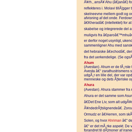
Ã¥rh., ansÃ¥ Ahu (â€janâ€) f
reflekteres i. Molavi tillÃ¦gger 
skelneevne mellem godt og o
afvisning af det onde. Ferdows
â€Kheradâ€ (intellektet) for 
skabelse og integrerede del a
muligvis fra â€paroâ€™mhuâ€
er derfor noget usynligt, uken
sammenligner Ahu med sanskrit
det hebraiske â€echodâ€, de
fra det uerkendelige. (Se ogs
Ahum
(Avestan). Ahum er de fÃ¸rste 
Avesta â€“ zarathustrismens sa
udgÃ¸r en lille del, der var op
menneske og dets Ã¦teriske og
Ahura
(Avestan). Ahura stammer fra r
Ahura er det samme som Asura 
â€Det Ene Liv, som alt udgÃ¥r f
Ã¥ndedrÃ¦tslignendeâ€. Zoro
Ormudz er â€Herren, som skÃ¦n
Solen, og hvor
Ahriman
â€“ de
â€“ er det mÃ¸rke aspekt. De 
forandret til dÃ¦moner af ir