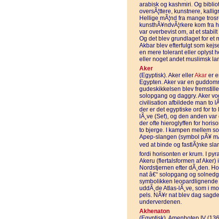
arabisk og kashmiri. Og bibli
oversÃ¦ttere, kunstnere, kallig
Hellige mÃ¦nd fra mange trosre
kunsthÃ¥ndvÃ¦rkere kom fra he
var overbevist om, at et stabi
Og det blev grundlaget for et m
Akbar blev efterfulgt som kejse
en mere tolerant eller oplyst 
eller noget andet muslimsk la
Aker
(Egyptisk). Aker eller
Akar
er e
Egypten. Aker var en guddomm
gudeskikkelsen blev fremstill
solopgang og daggry. Aker vo
civilisation afbildede man to l
der er det egyptiske ord for 
lÃ¸ve (Sef), og den anden var
der ofte hieroglyffen for hori
to bjerge. I kampen mellem s
Apep-slangen (symbol pÃ¥ mÃ¸r
ved at binde og fastlÃ¦nke sla
fordi horisonten er krum. I py
Akeru (flertalsformen af Aker) 
Nordstjernen efter dÃ¸den. H
nat â€“ solopgang og solnedg
symbolikken leopardlignende pl
uddÃ¸de Atlas-lÃ¸ve, som i mod
pels. NÃ¥r nat blev dag sagde
underverdenen.
Akhenaton
(Egyptisk). Amenhotep IV (136