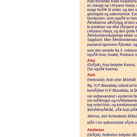
man forventer Kalki Avataren
en slange op i Airyana Vaeja,
evige forÃ¥r til vinter, og de
geologisk og astronomisk. Esot
Nordpolen, som ogsÃ¥ er himl
Ã¥rstiderne afhÃ¦ngig af den v
to polakser var ikke lÃ¦ngere p
i Airyana Vaeja, og den gode f
Ã¥ndsvidenskabelige kilder var 
Sagdiani. Men Ã¥ndsvidenskabe
passeret igennem Ã¦kvator, og 
som den arvede fra 3. rodrace,
ogsÃ¥ Arier, Avatar, Rodrace 
Aisa
(GrÃ¦sk). Aisa betyder Karma, 
(Se ogsÃ¥ Karma).
Aish
(Hebraisk). Aish eller â€Ishâ
iflg. H.P. Blavatsky udledt af Ai
bemÃ¦rker H.P. Blavatsky, at â€
var velbevandret i esoterisk fi
om mÃ¥linger og mÃ¥leteknik)
tog ordet Aish, og kombinere
â€mÃ¥neÃ¥râ€, sÃ¥ Aish pÃ¥
Jehova, den formodede â€farâ
idÃ© i en astronomisk vÃ¦rdi o
Aistheton
(GrÃ¦sk). Aistheton betyder â€