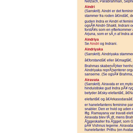
Netzach, Parabrahman, Sephir
Aindri
(Sanskrit). Aindri er det femini
stammer fra roden â€indâ€, der
guden Indra er Aindri et femi
ogsÃ¥ Aindri-Shakti, Indrani 
forstÃ¥s som en efterkommer a
Arjuna, som er sÃ¸n af Indra a
Aindriya
Se
Aindri
og Indrani.
Aindriyaka
(Sanskrit). Aindriyaka stammer 
â€forstandâ€ eller â€magtâ€
Brahmas skabervÃ¦rker henhol
Aindriyaka reprÃ¦senterer orga
sanserne. (Se ogsÃ¥ Brahma, 
Airavata
(Sanskrit). Airavata er en myt
hinduistiske gud Indra pÃ¥ r
betyder â€sky-elefantâ€, â€
elefantâ€ og â€Arkasodaraâ€
er hanelefantens feminine part
snabler. Den er hvid og uden 
Iflg. Ramayana var Iravati ele
Airavata blev fÃ¸dt, mens Bra
Ã¦ggeskaller fra Ã¦gget, som 
pÃ¥ Vishnus legeme. Airavata b
hunelefanter. Prithu (en Avatar