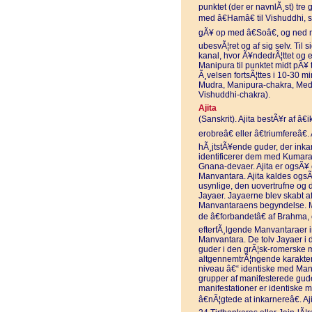
punktet (der er navnlÃ¸st) tr
med â€Hamâ€ til Vishuddhi, 
gÃ¥ op med â€Soâ€, og ned 
ubesvÃ¦ret og af sig selv. Til 
kanal, hvor Ã¥ndedrÃ¦ttet og 
Manipura til punktet midt pÃ¥
Ã¸velsen fortsÃ¦ttes i 10-30 
Mudra, Manipura-chakra, Medi
Vishuddhi-chakra).
Ajita
(Sanskrit). Ajita bestÃ¥r af â€
erobreâ€ eller â€triumfereâ€.
hÃ¸jtstÃ¥ende guder, der inka
identificerer dem med Kumara
Gnana-devaer. Ajita er ogsÃ¥ 
Manvantara. Ajita kaldes ogsÃ
usynlige, den uovertrufne og d
Jayaer. Jayaerne blev skabt 
Manvantaraens begyndelse. Me
de â€forbandetâ€ af Brahma, 
efterfÃ¸lgende Manvantaraer i
Manvantara. De tolv Jayaer i de
guder i den grÃ¦sk-romerske m
altgennemtrÃ¦ngende karakter
niveau â€“ identiske med Man
grupper af manifesterede gude
manifestationer er identiske
â€nÃ¦gtede at inkarnereâ€. 