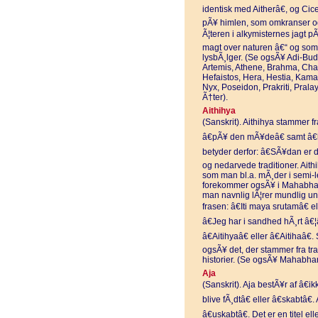
identisk med Aitherâ€, og Cic
pÃ¥ himlen, som omkranser og
Ã¦teren i alkymisternes jagt pÃ
magt over naturen â€“ og som 
lysbÃ¸lger. (Se ogsÃ¥ Adi-Budd
Artemis, Athene, Brahma, Cha
Hefaistos, Hera, Hestia, Kama
Nyx, Poseidon, Prakriti, Prala
Ã†ter).
Aithihya
(Sanskrit). Aithihya stammer fra
â€pÃ¥ den mÃ¥deâ€ samt â€h
betyder derfor: â€SÃ¥dan er de
og nedarvede traditioner. Aithi
som man bl.a. mÃ¸der i semi-l
forekommer ogsÃ¥ i Mahabhar
man navnlig lÃ¦rer mundlig u
frasen: â€Iti maya srutamâ€ e
â€Jeg har i sandhed hÃ¸rt â€¦â
â€Aitihyaâ€ eller â€Aitihaâ€
ogsÃ¥ det, der stammer fra tr
historier. (Se ogsÃ¥ Mahabh
Aja
(Sanskrit). Aja bestÃ¥r af â€ik
blive fÃ¸dtâ€ eller â€skabtâ€.
â€uskabtâ€. Det er en titel ell