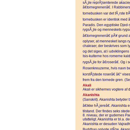
sÃ¸jle reprÃ¦senterede akacie
â€tornegrenenâ€. I Rabbiners
tornebusken var det fÃ¸rste trÃ
tornebusken er identisk med â€
Paradis. Den egyptiske Djed-
rygsÃ¸jle og menneskets rygsÃ¸j
â€tornegrenenâ€ pÃ¥ grund 
oplyser, at mennesket langs ry
chakraer, der beskrives som ly
og det siges, at i udviklingen
Isis-kulterne hos romerne kal
rygsÃ¸jle for â€roserâ€. Og i 
Rosenkreuzerne, hvis navn bet
korsfÃ¦stede roserâ€ â€“ vise
frem fra den tornede gren. (
Akali
Akali er sikhernes vogtere af d
Akanishta
(Sanskrit). Akanishta betyder b
â€ikke hÃ¸jereâ€. Akanishta
tilstand. Der findes seks sted
8. niveau, der er gudernes Par
ufatteligt. Akanishta er bl.a. 
Akanishta er desuden Vajradh
Buddhas oplyste sfÃ¦re. Akani