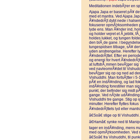
Meditationen indebÃ¦rer en s
Ajapa Japa er baseret pÃ¥ de
med et mantra. Ved Ajapa Jap
Ã¥ndedrÃ¦t dybt nede i hals
fokuserer opmÃ¦rksomheden pÃ
lyde ens. Man Ã¥nder ind, hold
og holder vejret et Ã¸jeblik,
holdes lukket, og tungen fold
den blÃ¸de gane. I begyndelsen 
tungespidsen tilbage, sÃ¥ den
uden anstrengelse. Herefter ly
Ã¥ndedrÃ¦ttet. Efter en period
og energi for hvert Ã¥ndedrÃ¦t.
at luftstrÃ¸mmen bevÃ¦ger sig
ved navleomrÃ¥det til Vishudd
bevÃ¦ger sig op og ned ad d
Vishuddhi. Man fortsÃ¦tter i 5-
pÃ¥ en indÃ¥nding, og lad fo
indÃ¥nding forestiller man sig,
punkt, der befinder sig midt 
gange. Ved nÃ¦ste udÃ¥nding
Vishuddhi tre gange. Stig op 
minutter. Herefter flyttes fokus
Ã¥ndedrÃ¦ttets lyd eller mant
â€Soâ€ stige op til Vishuddhi.
â€Hamâ€ synke ned til Manip
tager en indÃ¥nding, mens ma
med opmÃ¦rksomheden. Ved n
â€Soâ€ fra Vishuddhi, til pu