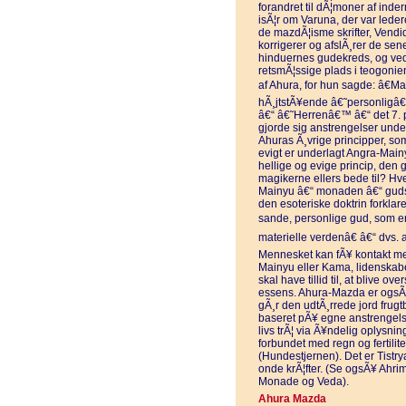
forandret til dÃ¦moner af inde
isÃ¦r om Varuna, der var lede
de mazdÃ¦isme skrifter, Vendi
korrigerer og afslÃ¸rer de s
hinduernes gudekreds, og ved
retsmÃ¦ssige plads i teogonien
af Ahura, for hun sagde: â€M
hÃ¸jtstÃ¥ende â€˜personligâ€
â€“ â€˜Herrenâ€™ â€“ det 7. 
gjorde sig anstrengelser under
Ahuras Ã¸vrige principper, so
evigt er underlagt Angra-Mainya
hellige og evige princip, d
magikerne ellers bede til? Hv
Mainyu â€“ monaden â€“ guds
den esoteriske doktrin forklar
sande, personlige gud, som er
materielle verdenâ€ â€“ dvs.
Mennesket kan fÃ¥ kontakt m
Mainyu eller Kama, lidenskabe
skal have tillid til, at blive 
essens. Ahura-Mazda er ogsÃ¥
gÃ¸r den udtÃ¸rrede jord frugt
baseret pÃ¥ egne anstrengelse
livs trÃ¦ via Ã¥ndelig oplysnin
forbundet med regn og fertili
(Hundestjernen). Det er Tistr
onde krÃ¦fter. (Se ogsÃ¥ Ahri
Monade og Veda).
Ahura Mazda