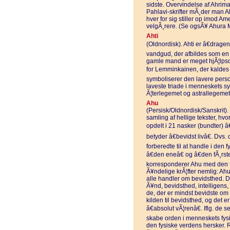
sidste. Overvindelse af Ahrima
Pahlavi-skrifter mÃ¸der man
hver for sig stiller op imod 
velgÃ¸rere. (Se ogsÃ¥ Ahura 
Ahti
(Oldnordisk). Ahti er â€drage
vandgud, der afbildes som e
gamle mand er meget hjÃ¦lpsom
for Lemminkainen, der kaldes 
symboliserer den lavere person
laveste triade i menneskets sy
Ã¦terlegemet og astrallegeme
Ahu
(Persisk/Oldnordisk/Sanskrit).
samling af hellige tekster, hvo
opdelt i 21 nasker (bundter) â
betyder â€bevidst livâ€. Dvs
forberedte til at handle i den
â€den eneâ€ og â€den fÃ¸rste
korresponderer Ahu med den fÃ¸
Ã¥ndelige krÃ¦fter nemlig: Ah
alle handler om bevidsthed. 
Ã¥nd, bevidsthed, intelligens,
de, der er mindst bevidste om
kilden til bevidsthed, og det e
â€absolut vÃ¦renâ€. Iflg. de 
skabe orden i menneskets fys
den fysiske verdens hersker. R