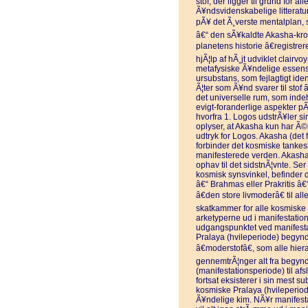
stof, der ligger til grund for a
Ã¥ndsvidenskabelige litteratu
pÃ¥ det Ã¸verste mentalplan, 
â€“ den sÃ¥kaldte Akasha-kronik
planetens historie â€registrer
hjÃ¦lp af hÃ¸jt udviklet clairv
metafysiske Ã¥ndelige essens
ursubstans, som fejlagtigt ide
Ã¦ter som Ã¥nd svarer til stof
det universelle rum, som inde
evigt-foranderlige aspekter pÃ¥
hvorfra 1. Logos udstrÃ¥ler si
oplyser, at Akasha kun har Ã©
udtryk for Logos. Akasha (det
forbinder det kosmiske tankes
manifesterede verden. Akasha 
ophav til det sidstnÃ¦vnte. S
kosmisk synsvinkel, befinder 
â€“ Brahmas eller Prakritis â€
â€den store livmoderâ€ til a
skatkammer for alle kosmiske
arketyperne ud i manifestation
udgangspunktet ved manifesta
Pralaya (hvileperiode) begynde
â€moderstofâ€, som alle hier
gennemtrÃ¦nger alt fra begyn
(manifestationsperiode) til af
fortsat eksisterer i sin mest 
kosmiske Pralaya (hvileperio
Ã¥ndelige kim. NÃ¥r manifesta