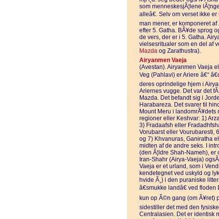
som menneskesjÃ¦lene lÃ¦nges
alleâ€. Selv om verset ikke 
man mener, er komponeret af Z
efter 5. Gatha. BÃ¥de sprog 
de vers, der er i 5. Gatha. Ai
vielsesritualer som en del af
Mazda
og Zarathustra).
Airyanmen Vaeja
(Avestan). Airyanmen Vaeja el
Veg (Pahlavi) er Ariere â€“ â€
deres oprindelige hjem i Airya
Ariernes vugge. Det var det fÃ
Mazda. Det befandt sig i Jorde
Harabareza. Det svarer til hi
Mount Meru i landomrÃ¥dets mi
regioner eller Keshvar: 1) Ar
3) Fradaafsh eller Fradadhfsh
Vorubarst eller Vourubaresti, 6
og 7) Khvanuras, Ganiratha el
midten af de andre seks. I in
(den Ã¦ldre Shah-Nameh), er 
Iran-Shahr (Airya-Vaeja) ogsÃ
Vaeja er et urland, som i Vend
kendetegnet ved uskyld og lyk
hvide Ã¸) i den puraniske litte
â€smukke landâ€ ved floden 
kun op Ã©n gang (om Ã¥ret) p
sidestiller det med den fysis
Centralasien. Det er identisk