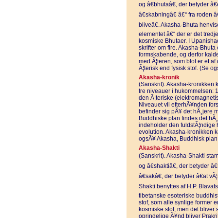
og â€bhutaâ€, der betyder â€
â€skabningâ€ â€“ fra roden â€
bliveâ€. Akasha-Bhuta henvise
elementet â€“ der er det tre
kosmiske Bhutaer. I Upanisha
skrifter om fire. Akasha-Bhuta
formskabende, og derfor kald
med Ã¦teren, som blot er et af
Ã¦terisk end fysisk stof. (Se
Akasha-kronik
(Sanskrit). Akasha-kronikken 
tre niveauer i hukommelsen: 1)
den Ã¦teriske (elektromagneti
Niveauet vil efterhÃ¥nden fors
befinder sig pÃ¥ det hÃ¸jere 
Buddhiske plan findes det h
indeholder den fuldstÃ¦ndige 
evolution. Akasha-kronikken 
ogsÃ¥ Akasha, Buddhisk plan 
Akasha-Shakti
(Sanskrit). Akasha-Shakti stam
og â€shaktiâ€, der betyder â€
â€sakâ€, der betyder â€at vÃ¦r
Shakti benyttes af H.P. Blavats
tibetanske esoteriske buddhisti
stof, som alle synlige former e
kosmiske stof, men det bliver
oprindelige Ã¥nd bliver Prakri