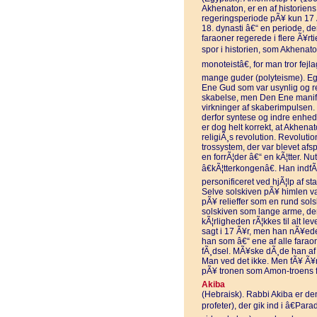
Akhenaton, er en af historien
regeringsperiode pÃ¥ kun 17 Ã¥
18. dynasti â€“ en periode, de
faraoner regerede i flere Ã¥rt
spor i historien, som Akhenato
monoteistâ€, for man tror fejl
mange guder (polyteisme). Egy
Ene Gud som var usynlig og r
skabelse, men Den Ene manifes
virkninger af skaberimpulsen
derfor syntese og indre enhed
er dog helt korrekt, at Akhenat
religiÃ¸s revolution. Revoluti
trossystem, der var blevet afs
en forrÃ¦der â€“ en kÃ¦tter. N
â€kÃ¦tterkongenâ€. Han indfÃ
personificeret ved hjÃ¦lp af s
Selve solskiven pÃ¥ himlen v
pÃ¥ relieffer som en rund sols
solskiven som lange arme, der
kÃ¦rligheden rÃ¦kkes til alt 
sagt i 17 Ã¥r, men han nÃ¥ede 
han som â€“ ene af alle farao
fÃ¸dsel. MÃ¥ske dÃ¸de han af
Man ved det ikke. Men fÃ¥ Ã¥
pÃ¥ tronen som Amon-troens f
Akiba
(Hebraisk). Rabbi Akiba er de
profeter), der gik ind i â€Par