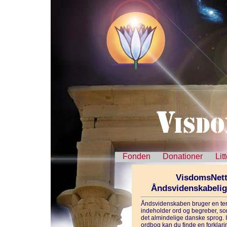
Fonden
Donationer
Lit
VisdomsNett
Åndsvidenskabeli
Åndsvidenskaben bruger en ter
indeholder ord og begreber, som
det almindelige danske sprog. 
ordbog kan du finde en forklarin