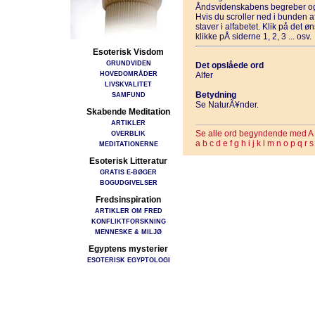
Åndsvidenskabens begreber og
Hvis du scroller ned i bunden 
staver i alfabetet. Klik på det 
klikke pÅ siderne 1, 2, 3 ... osv.
Esoterisk Visdom
GRUNDVIDEN
Det opslåede ord
HOVEDOMRÅDER
Alfer
LIVSKVALITET
Betydning
SAMFUND
Se NaturÃ¥nder.
Skabende Meditation
ARTIKLER
Se alle ord begyndende med A
OVERBLIK
a
b
c
d
e
f
g
h
i
j
k
l
m
n
o
p
q
r
s
MEDITATIONERNE
Esoterisk Litteratur
GRATIS E-BØGER
BOGUDGIVELSER
Fredsinspiration
ARTIKLER OM FRED
KONFLIKTFORSKNING
MENNESKE & MILJØ
Egyptens mysterier
ESOTERISK EGYPTOLOGI