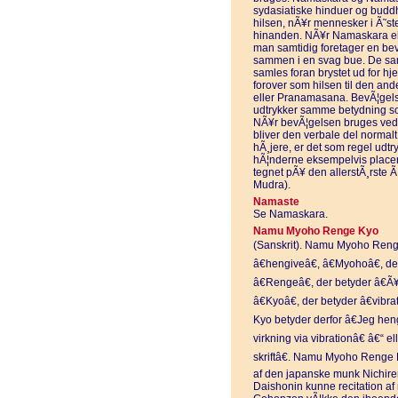
sydasiatiske hinduer og buddh
hilsen, nÃ¥r mennesker i Ã˜s
hinanden. NÃ¥r Namaskara elle
man samtidig foretager en be
sammen i en svag bue. De sa
samles foran brystet ud for h
forover som hilsen til den and
eller Pranamasana. BevÃ¦gels
udtrykker samme betydning s
NÃ¥r bevÃ¦gelsen bruges ved b
bliver den verbale del normalt
hÃ¸jere, er det som regel udtry
hÃ¦nderne eksempelvis placere
tegnet pÃ¥ den allerstÃ¸rste Ã
Mudra).
Namaste
Se Namaskara.
Namu Myoho Renge Kyo
(Sanskrit). Namu Myoho Renge
â€hengiveâ€, â€Myohoâ€, de
â€Rengeâ€, der betyder â€Ã¥
â€Kyoâ€, der betyder â€vibr
Kyo betyder derfor â€Jeg hen
virkning via vibrationâ€ â€“ e
skriftâ€. Namu Myoho Renge K
af den japanske munk Nichire
Daishonin kunne recitation a