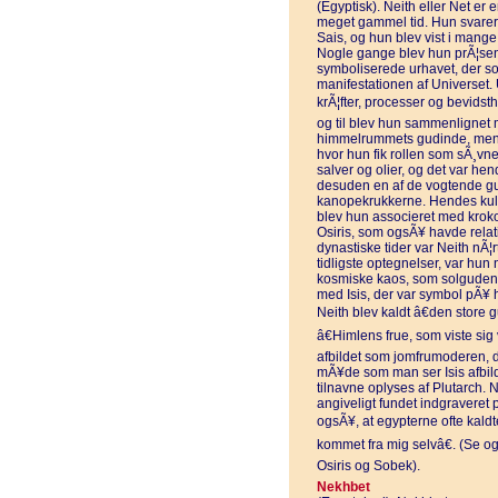
(Egyptisk). Neith eller Net er 
meget gammel tid. Hun svarer 
Sais, og hun blev vist i mange
Nogle gange blev hun prÃ¦se
symboliserede urhavet, der so
manifestationen af Universet. 
krÃ¦fter, processer og bevidst
og til blev hun sammenlignet 
himmelrummets gudinde, mens 
hvor hun fik rollen som sÃ¸vn
salver og olier, og det var he
desuden en af de vogtende g
kanopekrukkerne. Hendes kult 
blev hun associeret med kro
Osiris, som ogsÃ¥ havde relati
dynastiske tider var Neith nÃ
tidligste optegnelser, var hun 
kosmiske kaos, som solguden 
med Isis, der var symbol pÃ¥ h
Neith blev kaldt â€den store 
â€Himlens frue, som viste si
afbildet som jomfrumoderen,
mÃ¥de som man ser Isis afbild
tilnavne oplyses af Plutarch. N
angiveligt fundet indgraveret 
ogsÃ¥, at egypterne ofte kaldte
kommet fra mig selvâ€. (Se o
Osiris og Sobek).
Nekhbet