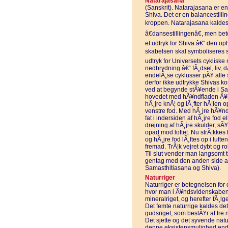
Natarajasana
(Sanskrit). Natarajasana er en
Shiva. Det er en balancestilli
kroppen. Natarajasana kaldes 
â€dansestillingenâ€, men bete
et udtryk for Shiva â€“ den o
skabelsen skal symboliseres 
udtryk for Universets cykliske
nedbrydning â€“ fÃ¸dsel, liv, d
endelÃ¸se cyklusser pÃ¥ alle 
derfor ikke udtrykke Shivas 
ved at begynde stÃ¥ende i Sam
hovedet med hÃ¥ndfladen Ã¥be
hÃ¸jre knÃ¦ og lÃ¸fter hÃ¦len
venstre fod. Med hÃ¸jre hÃ¥nd
fat i indersiden af hÃ¸jre fod
drejning af hÃ¸jre skulder, 
opad mod loftet. Nu strÃ¦kkes 
og hÃ¸jre fod lÃ¸ftes op i lufte
fremad. TrÃ¦k vejret dybt og ro
Til slut vender man langsomt t
gentag med den anden side af
Samasthitiasana og Shiva).
Naturriger
Naturriger er betegnelsen for 
hvor man i Ã¥ndsvidenskaben r
mineralriget, og herefter fÃ¸lg
Det femte naturrige kaldes det
gudsriget, som bestÃ¥r af tre
Det sjette og det syvende natu
denne eksistensmulighed endnu