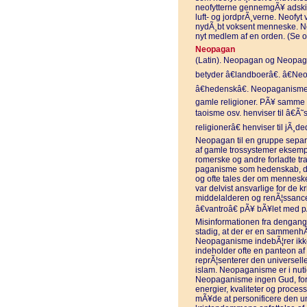
neofytterne gennemgÃ¥ adskilli
luft- og jordprÃ¸verne. Neofyt
nydÃ¸bt voksent menneske. Ne
nyt medlem af en orden. (Se o
Neopagan
(Latin). Neopagan og Neopag
betyder â€landboerâ€. â€Neo
â€hedenskâ€. Neopaganisme h
gamle religioner. PÃ¥ samm
taoisme osv. henviser til â€Ã
religionerâ€ henviser til jÃ¸d
Neopagan til en gruppe separa
af gamle trossystemer eksempel
romerske og andre forladte tra
paganisme som hedenskab, der 
og ofte tales der om menneske
var delvist ansvarlige for de kr
middelalderen og renÃ¦ssancen
â€vantroâ€ pÃ¥ bÃ¥let med p
Misinformationen fra dengang h
stadig, at der er en sammenh
Neopaganisme indebÃ¦rer ikke
indeholder ofte en panteon af
reprÃ¦senterer den universel
islam. Neopaganisme er i nuti
Neopaganisme ingen Gud, for til
energier, kvaliteter og proces
mÃ¥de at personificere den un