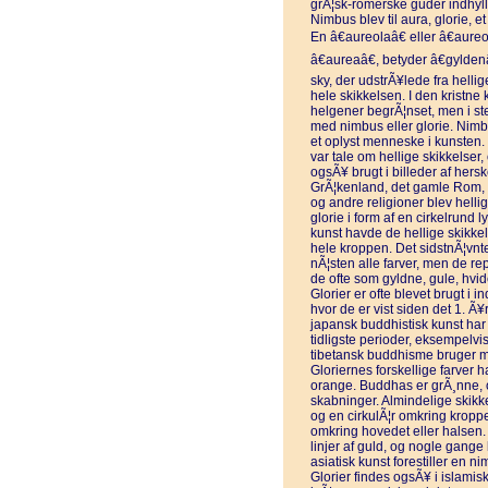
grÃ¦sk-romerske guder indhylled
Nimbus blev til aura, glorie, e
En â€aureolaâ€ eller â€aureo
â€aureaâ€, betyder â€gylden
sky, der udstrÃ¥lede fra hell
hele skikkelsen. I den kristne k
helgener begrÃ¦nset, men i s
med nimbus eller glorie. Nimbus
et oplyst menneske i kunsten. 
var tale om hellige skikkelser, 
ogsÃ¥ brugt i billeder af hersk
GrÃ¦kenland, det gamle Rom
og andre religioner blev helli
glorie i form af en cirkelrund 
kunst havde de hellige skikke
hele kroppen. Det sidstnÃ¦vnte
nÃ¦sten alle farver, men de re
de ofte som gyldne, gule, hvide
Glorier er ofte blevet brugt i i
hvor de er vist siden det 1. Ã¥r
japansk buddhistisk kunst har
tidligste perioder, eksempelvi
tibetansk buddhisme bruger ma
Gloriernes forskellige farver 
orange. Buddhas er grÃ¸nne,
skabninger. Almindelige skikk
og en cirkulÃ¦r omkring kroppe
omkring hovedet eller halsen. 
linjer af guld, og nogle gange 
asiatisk kunst forestiller en n
Glorier findes ogsÃ¥ i islamisk