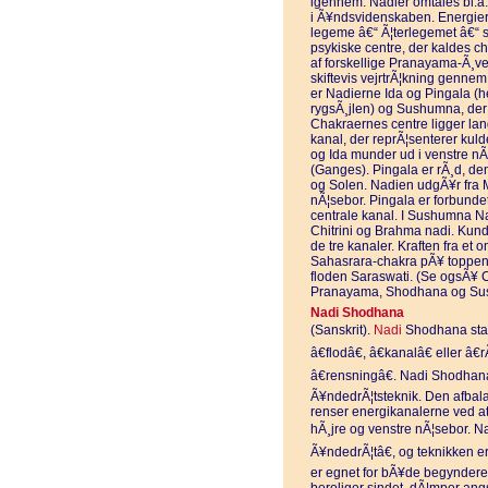
igennem. Nadier omtales bl.a. 
i Ã¥ndsvidenskaben. Energiern
legeme â€“ Ã¦terlegemet â€“ s
psykiske centre, der kaldes c
af forskellige Pranayama-Ã¸ve
skiftevis vejrtrÃ¦kning gennem 
er Nadierne Ida og Pingala (hen
rygsÃ¸jlen) og Sushumna, der b
Chakraernes centre ligger la
kanal, der reprÃ¦senterer ku
og Ida munder ud i venstre nÃ
(Ganges). Pingala er rÃ¸d, de
og Solen. Nadien udgÃ¥r fra 
nÃ¦sebor. Pingala er forbun
centrale kanal. I Sushumna Nad
Chitrini og Brahma nadi. Kunda
de tre kanaler. Kraften fra et
Sahasrara-chakra pÃ¥ toppen
floden Saraswati. (Se ogsÃ¥ C
Pranayama, Shodhana og Su
Nadi Shodhana
(Sanskrit).
Nadi
Shodhana stamm
â€flodâ€, â€kanalâ€ eller â€
â€rensningâ€. Nadi Shodhan
Ã¥ndedrÃ¦tsteknik. Den afbal
renser energikanalerne ved a
hÃ¸jre og venstre nÃ¦sebor. 
Ã¥ndedrÃ¦tâ€, og teknikken er
er egnet for bÃ¥de begynder