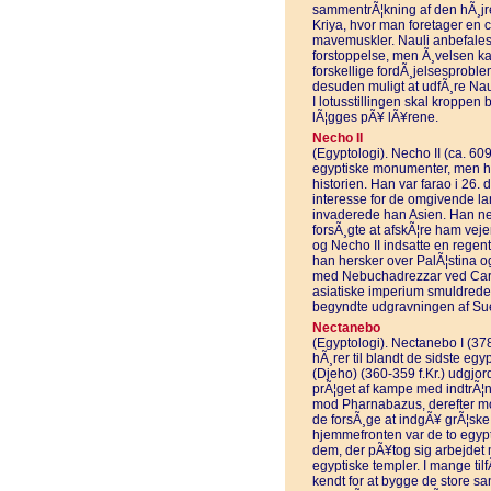
sammentrÃ¦kning af den hÃ¸jr
Kriya, hvor man foretager en c
mavemuskler. Nauli anbefales b
forstoppelse, men Ã¸velsen k
forskellige fordÃ¸jelsesprobl
desuden muligt at udfÃ¸re Nauli
I lotusstillingen skal kroppen
lÃ¦gges pÃ¥ lÃ¥rene.
Necho II
(Egyptologi). Necho II (ca. 609
egyptiske monumenter, men han
historien. Han var farao i 26. d
interesse for de omgivende lan
invaderede han Asien. Han n
forsÃ¸gte at afskÃ¦re ham vej
og Necho II indsatte en regent e
han hersker over PalÃ¦stina o
med Nebuchadrezzar ved Carch
asiatiske imperium smuldrede. 
begyndte udgravningen af Su
Nectanebo
(Egyptologi). Nectanebo I (378
hÃ¸rer til blandt de sidste e
(Djeho) (360-359 f.Kr.) udgjor
prÃ¦get af kampe med indtrÃ¦
mod Pharnabazus, derefter mo
de forsÃ¸ge at indgÃ¥ grÃ¦ske 
hjemmefronten var de to egypt
dem, der pÃ¥tog sig arbejdet 
egyptiske templer. I mange tilf
kendt for at bygge de store sa