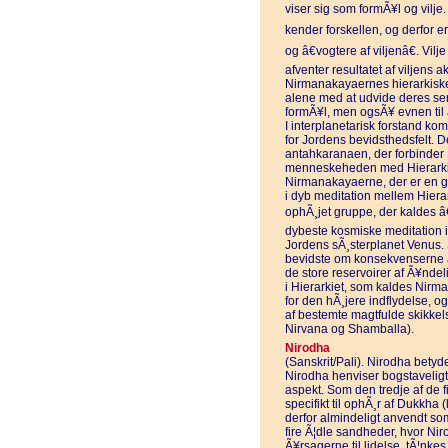
viser sig som formÃ¥l og vilj
kender forskellen, og derfor e
og â€vogtere af viljenâ€. Vil
afventer resultatet af viljens ak
Nirmanakayaernes hierarkiske 
alene med at udvide deres sens
formÃ¥l, men ogsÃ¥ evnen til 
I interplanetarisk forstand 
for Jordens bevidsthedsfelt. D
antahkaranaen, der forbinder
menneskeheden med Hierark
Nirmanakayaerne, der er en g
i dyb meditation mellem Hier
ophÃ¸jet gruppe, der kaldes â€
dybeste kosmiske meditation
Jordens sÃ¸sterplanet Venus. 
bevidste om konsekvenserne af
de store reservoirer af Ã¥ndel
i Hierarkiet, som kaldes Nirm
for den hÃ¸jere indflydelse, o
af bestemte magtfulde skikke
Nirvana og Shamballa).
Nirodha
(Sanskrit/Pali). Nirodha betyde
Nirodha henviser bogstaveligt t
aspekt. Som den tredje af de 
specifikt til ophÃ¸r af Dukkha
derfor almindeligt anvendt so
fire Ã¦dle sandheder, hvor Niro
Ã¥rsagerne til lidelse, tÃ¦nke