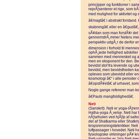
principper og funktioner i sam
reprÃ¦senterer et rige, som 
med mulighed for aktivitet og 
â€magtâ€ i abstrakt forsta
skabningâ€ eller en â€gudâ€
sÃ¥dan som man forstÃ¥r det i 
gennemstrÃ¸mmer Neteru menn
perspektiv udgÃ¸r de derfor en
dimension i forhold til menne
ophÃ¸jede hellighed adskille
sammen med mennesket og alle 
men en eksponent for den. Be
bevidst stof fra levende og ube
bevidst, men bevidstheden kan
opleves som ubevidst eller en
kosmologi â€“ i alle perioder o
â€opstÃ¥etâ€ af urhavet, som
Nogle gange refererer man koll
â€Pauts mangfoldighedâ€.
Neti
(Sanskrit). Neti er yoga-lÃ¦re
Hatha-yoga Ã¸velse. Neti har t
nÃ¦sehulen ved hjÃ¦lp af salt
del af Shatkarma eller Shatkri
kropsrensningsteknikker. Neti b
luftpassager i hovedet. Neti h
fysiologiske virkninger pÃ¥ kr
Neti-varianter er Jala Neti m