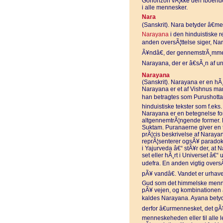
Gohonzon vÃ¦kke den iboende 
i alle mennesker.
Nara
(Sanskrit). Nara betyder â€m
Narayana
i den hinduistiske r
anden oversÃ¦ttelse siger, Nar
Ã¥ndâ€, der gennemstrÃ¸mmer
Narayana, der er â€sÃ¸n af u
Narayana
(Sanskrit). Narayana er en hÃ¸
Narayana er et af Vishnus ma
han betragtes som Purushottam
hinduistiske tekster som f.ek
Narayana er en betegnelse fo
altgennemtrÃ¦ngende former. 
Suktam. Puranaerne giver en 
prÃ¦cis beskrivelse af Naray
reprÃ¦senterer ogsÃ¥ paradoks
i Yajurveda â€“ stÃ¥r der, at
set eller hÃ¸rt i Universet â€“ 
udefra. En anden vigtig oversÃ
pÃ¥ vandâ€. Vandet er urhavet
Gud som det himmelske mennes
pÃ¥ vejen, og kombinationen a
kaldes Narayana. Ayana betyd
derfor â€urmennesket, det gÃ
menneskeheden eller til alle 