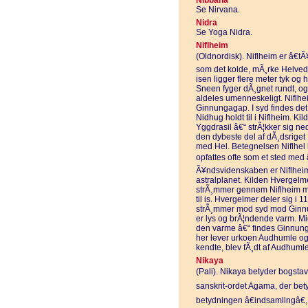
Nibbana
Se Nirvana.
Nidra
Se Yoga Nidra.
Niflheim
(Oldnordisk). Niflheim er â€t
som det kolde, mÃ¸rke Helvede
isen ligger flere meter tyk og 
Sneen fyger dÃ¸gnet rundt, og d
aldeles umenneskeligt. Niflhe
Ginnungagap. I syd findes d
Nidhug holdt til i Niflheim. K
Yggdrasil â€“ strÃ¦kker sig ne
den dybeste del af dÃ¸dsriget 
med Hel. Betegnelsen Niflhel
opfattes ofte som et sted med â
Ã¥ndsvidenskaben er Niflheim
astralplanet. Kilden Hvergelmer
strÃ¸mmer gennem Niflheim med
til is. Hvergelmer deler sig i 
strÃ¸mmer mod syd mod Ginnu
er lys og brÃ¦ndende varm. Mi
den varme â€“ findes Ginnung
her lever urkoen Audhumle og
kendte, blev fÃ¸dt af Audhuml
Nikaya
(Pali). Nikaya betyder bogstave
sanskrit-ordet Agama, der bet
betydningen â€indsamlingâ€, â