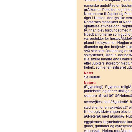
stammer fra â€nuptuâ€, som b
romerske gudelÃ¦re er Neptun 
grÃ¦kernes Poseidon og hindu
Neptun bror til Jupiter og Pl
riger i Himlen, den fysiske v
Romernes mosaikker af Neptun 
opfattelse af Poseidon. Neptun 
fÃ¸r han blev forbundet med 
tilbedt af romerne som gud fo
var protektor for hestevÃ¦dde
planet i solsystemet. Neptun e
diameter og den tredjestÃ¸rs
sÃ¥ stor som Jordens og en s
solsystemet, Uranus, der best
lille smule mindre end Uranus
efter Jupiters storebror Nept
trefork, som er en stiliseret u
Neter
Se Neteru.
Neteru
(Egyptologi). Egyptens religiÃ
panteisme, og der er utallige 
skabere af livet â€“ â€Neteruâ
oversÃ¦ttes med â€guderâ€. â
sted eller for en aktivitet â€“
til hieroglyfskrivningen blev 
â€Neterâ€ med â€gudâ€. Nut
egypternes tilsyneladende 
guder, gudinder og dyresymbol
videnskab. Neteru reprÃ¦sente