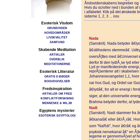
Åndsvidenskabens begreber og u
Hvis du scroller ned i bunden a
i alfabetet. Klik på det ønskede 
siderne 1, 2, 3 ... osv.
Esoterisk Visdom
GRUNDVIDEN
HOVEDOMRÅDER
LIVSKVALITET
Nada
SAMFUND
(Sanskrit). Nada betyder â€ly
Skabende Meditation
â€stilhedens stemmeâ€. Udt
ARTIKLER
oversÃ¦ttes med â€Universet er
OVERBLIK
derfor til den lydlÃ¸se lyd ell
MEDITATIONERNE
Lyd er manifesterende energi, 
reprÃ¦senterer alt i skabelsen
Esoterisk Litteratur
Johannesevangeliet 1,1, hvor 
GRATIS E-BØGER
BOGUDGIVELSER
var hos Gud, og Ordet var Gud.
Fredsinspiration
â€lydâ€, for alt er energi i f
ARTIKLER OM FRED
siger, at den universelle ener
KONFLIKTFORSKNING
Brahma betyder derfor, at lyd
MENNESKE & MILJØ
Nadi
Egyptens mysterier
(Sanskrit). Nadi stammer fra â€
ESOTERISK EGYPTOLOGI
â€kanalâ€ eller â€rÃ¸râ€. Hv
som "NaRdi", hvor â€râ€ og â
psykisk nervekanal â€“ en Ã¦te
legeme er gennemvÃ¦vet af N