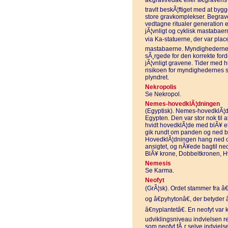
â€gravfredâ€ eller â€gravens
travlt beskÃ¦ftiget med at byg
store gravkomplekser. Begrav
vedtagne ritualer generation 
jÃ¦vnligt og cyklisk mastabaer
via Ka-statuerne, der var place
mastabaerne. Myndighederne o
sÃ¸rgede for den korrekte ford
jÃ¦vnligt gravene. Tider med h
risikoen for myndighedernes s
plyndret.
Nekropolis
Se Nekropol.
Nemes-hovedklÃ¦dningen
(Egyptisk). Nemes-hovedklÃ¦d
Egypten. Den var stor nok til
hvidt hovedklÃ¦de med blÃ¥ e
gik rundt om panden og ned b
HovedklÃ¦dningen hang ned ove
ansigtet, og nÃ¥ede bagtil ned
BlÃ¥ krone, Dobbeltkronen, 
Nemesis
Se Karma.
Neofyt
(GrÃ¦sk). Ordet stammer fra â€
og â€pyhytonâ€, der betyder 
â€nyplantetâ€. En neofyt var 
udviklingsniveau indvielsen r
som neofyt fÃ¸r selve indviel