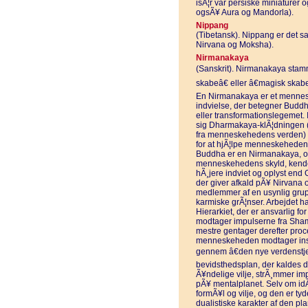
isÃ¦r var persiske miniaturer 
ogsÃ¥ Aura og Mandorla).
Nippang
(Tibetansk). Nippang er det
Nirvana og Moksha).
Nirmanakaya
(Sanskrit). Nirmanakaya stamme
skabeâ€ eller â€magisk skabe
En Nirmanakaya er et mennes
indvielse, der betegner Buddh
eller transformationslegemet. I 
sig Dharmakaya-klÃ¦dningen (
fra menneskehedens verden) f
for at hjÃ¦lpe menneskehede
Buddha er en Nirmanakaya, og
menneskehedens skyld, kende
hÃ¸jere indviet og oplyst en
der giver afkald pÃ¥ Nirvana og
medlemmer af en usynlig grup
karmiske grÃ¦nser. Arbejdet har 
Hierarkiet, der er ansvarlig f
modtager impulserne fra Sham
mestre gentager derefter proce
menneskeheden modtager inspi
gennem â€den nye verdenstje
bevidsthedsplan, der kaldes d
Ã¥ndelige vilje, strÃ¸mmer im
pÃ¥ mentalplanet. Selv om idÃ©
formÃ¥l og vilje, og den er ty
dualistiske karakter af den pl