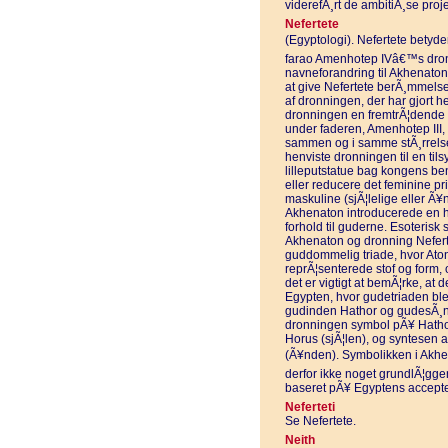
viderefÃ¸rt de ambitiÃ¸se proje
Nefertete
(Egyptologi). Nefertete betyd
farao Amenhotep IVâ€™s dron
navneforandring til Akhenaton.
at give Nefertete berÃ¸mmelse
af dronningen, der har gjort 
dronningen en fremtrÃ¦dende r
under faderen, Amenhotep III,
sammen og i samme stÃ¸rrelse i
henviste dronningen til en t
lilleputstatue bag kongens ben
eller reducere det feminine p
maskuline (sjÃ¦lelige eller Ã¥
Akhenaton introducerede en hel
forhold til guderne. Esoterisk 
Akhenaton og dronning Neferte
guddommelig triade, hvor Ato
reprÃ¦senterede stof og form,
det er vigtigt at bemÃ¦rke, at
Egypten, hvor gudetriaden ble
gudinden Hathor og gudesÃ¸nnen
dronningen symbol pÃ¥ Hathor
Horus (sjÃ¦len), og syntesen
(Ã¥nden). Symbolikken i Akhen
derfor ikke noget grundlÃ¦gge
baseret pÃ¥ Egyptens accepte
Neferteti
Se Nefertete.
Neith