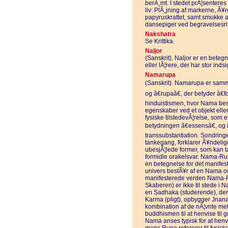
berÃ¸mt. I stedet prÃ¦senteres
liv: PlÃ¸jning af markerne, Ã¥re
papyruskrattet, samt smukke a
dansepiger ved begravelsesrit
Nakshatra
Se Krittika.
Naljor
(Sanskrit). Naljor er en beteg
eller lÃ¦rere, der har stor inds
Namarupa
(Sanskrit). Namarupa er samme
og â€rupaâ€, der betyder â€
hinduistismen, hvor Nama besk
egenskaber ved et objekt elle
fysiske tilstedevÃ¦relse, som 
betydningen â€essensâ€, og i 
transsubstantiation. Sondrin
tankegang, forklarer Ã¥ndelige 
ubesjÃ¦lede former, som kan ta
formidle orakelsvar. Nama-Rup
en betegnelse for det manifes
univers bestÃ¥r af en Nama o
manifesterede verden Nama-R
Skaberen) er ikke til stede i
en Sadhaka (studerende), der 
Karma (pligt), opbygger Jnana 
kombination af de nÃ¦vnte me
buddhismen til at henvise til
Nama anses typisk for at henv