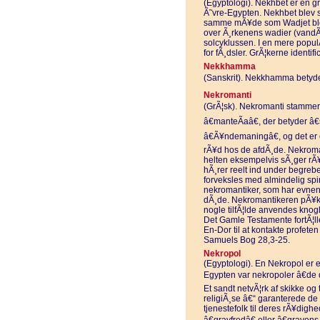
(Egyptologi). Nekhbet er en gr
Ã˜vre-Egypten. Nekhbet blev 
samme mÃ¥de som Wadjet ble
over Ã¸rkenens wadier (vandÃ¥r
solcyklussen. I en mere populÃ
for fÃ¸dsler. GrÃ¦kerne identi
Nekkhamma
(Sanskrit). Nekkhamma betyder
Nekromanti
(GrÃ¦sk). Nekromanti stammer f
â€manteÃ­aâ€, der betyder â
â€Ã¥ndemaningâ€, og det er 
rÃ¥d hos de afdÃ¸de. Nekromant
helten eksempelvis sÃ¸ger rÃ¥
hÃ¸rer reelt ind under begreb
forveksles med almindelig spi
nekromantiker, som har evnen
dÃ¸de. Nekromantikeren pÃ¥ka
nogle tilfÃ¦lde anvendes knogle
Det Gamle Testamente fortÃ¦lle
En-Dor til at kontakte profet
Samuels Bog 28,3-25.
Nekropol
(Egyptologi). En Nekropol er 
Egypten var nekropoler â€de 
Et sandt netvÃ¦rk af skikke og
religiÃ¸se â€“ garanterede de 
tjenestefolk til deres rÃ¥dighe