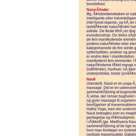
bevidsthed.
NaturÃ¥nder
Iflg. Ã¥ndsvidenskaben er na
intelligente eller halvintellig
intet fysisk legeme, og hÃ¸rer
lavtstÃ¥ende naturÃ¥nder har 
astrale. De fleste tilhÃ¸rer d
evolutionslinje. De deles sÃ¦d
de fem manifesterede elemente
jordens naturÃ¥nder eller ele
kategoriserede de fire sidst
sylfer/sylfider, undiner og gn
er endnu ikke i manifestation,
manifesteret fem elementer. I 
naturÃ¥nderne fÃ¥et mange navn
(luftÃ¥nder), havfruer, nÃ¸kker
underjordiske, trolde (jordÃ¥n
Nauli
(Sanskrit). Nauli er en yoga-Ã
massage. Det er en udrensnin
sammentrÃ¦kning af bugmuskle
Ã¸velse, der renser bughulen 
og giver massage til organerne
bevÃ¦gelser af mavemusklerne. 
Hatha Yoga, men der undervises
Nauli betragtes som en meget
gentagelse og tÃ¥lmodighed. De
i rÃ¦kkefÃ¸lge. Madhyana Nauli 
sammentrÃ¦kning af de lige m
hvor man foretager en isolere
centrale mavemuskler. Daksina