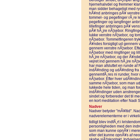
beroliger sindet, dÃ¦mper angs
hjernehalvdel og fremmer klar
man sidder behageligt med ry
hÃ¥nd anbringes pÃ¥ venstre
tommel- og pegefinger rÃ¸re l
pegefinger og langfinger anbr
lillefinger anbringes pÃ¥ ven
pÃ¥ hÃ¸jre nÃ¦sebor. Ringfinge
lukke venstre nÃ¦sebor, og tom
nÃ¦sebor. Tommelfingeren try
Ã¥ndes forsigtigt ud gennem v
gennem venstre nÃ¦sebor. Eft
nÃ¦sebor med ringfinger og lill
hÃ¸jre nÃ¦sebor, og der Ã¥nde
vejret ind gennem hÃ¸jre nÃ
har man afsluttet en runde a
indÃ¥nding og udÃ¥nding fra sk
gennemfÃ¸res ni runder, hvor 
nÃ¦sebor. Efter hver udÃ¥nding
samme nÃ¦sebor, som man ud
lukkede hele tiden, og man fo
indÃ¥ndinger uden anstrenge
sindet og forbereder det til me
en kort meditation efter Nadi
Nadver
Nadver betyder "mÃ¥ltid". Nad
nadverelementerne er i virkel
tidligt blev indfÃ¸rt i kristen
personligheden med den indre 
som man kunne opnÃ¥ i mere e
eller det kunne opnÃ¥s af neofy
skabe sjÃ¦lskontakt. Indvielse