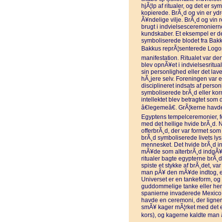
hjÃ¦lp af ritualer, og det er sy
kopierede. BrÃ¸d og vin er yd
Ã¥ndelige vilje. BrÃ¸d og vin 
brugt i indvielsesceremonier
kundskaber. Et eksempel er de
symboliserede blodet fra Bakku
Bakkus reprÃ¦senterede Logos,
manifestation. Ritualet var d
blev opnÃ¥et i indvielsesrituale
sin personlighed eller det lave
hÃ¸jere selv. Foreningen var et
disciplineret indsats af per
symboliserede brÃ¸d eller korn 
intellektet blev betragtet som
â€legemeâ€. GrÃ¦kerne havde 
Egyptens tempelceremonier, for 
med det hellige hvide brÃ¸d. N
offerbrÃ¸d, der var formet som
brÃ¸d symboliserede livets lys
mennesket. Det hvide brÃ¸d in
mÃ¥de som alterbrÃ¸d indgÃ¥r i
ritualer bagte egypterne brÃ¸d
spiste et stykke af brÃ¸det, var
man pÃ¥ den mÃ¥de indtog, er 
Universet er en tankeform, og 
guddommelige tanke eller he
spanierne invaderede Mexico 
havde en ceremoni, der ligner 
smÃ¥ kager mÃ¦rket med det eg
kors), og kagerne kaldte man 