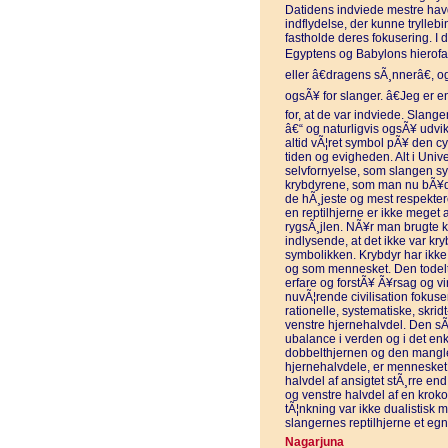
Datidens indviede mestre hav
indflydelse, der kunne trylle
fastholde deres fokusering. I 
Egyptens og Babylons hierofa
eller â€dragens sÃ¸nnerâ€, o
ogsÃ¥ for slanger. â€Jeg er e
for, at de var indviede. Slan
â€“ og naturligvis ogsÃ¥ udvi
altid vÃ¦ret symbol pÃ¥ den c
tiden og evigheden. Alt i Uni
selvfornyelse, som slangen sy
krybdyrene, som man nu bÃ¥de 
de hÃ¸jeste og mest respekter
en reptilhjerne er ikke meget
rygsÃ¸jlen. NÃ¥r man brugte 
indlysende, at det ikke var kry
symbolikken. Krybdyr har ikke
og som mennesket. Den todelt
erfare og forstÃ¥ Ã¥rsag og virk
nuvÃ¦rende civilisation fokus
rationelle, systematiske, skridt
venstre hjernehalvdel. Den sÃ
ubalance i verden og i det e
dobbelthjernen og den mangle
hjernehalvdele, er mennesket
halvdel af ansigtet stÃ¸rre e
og venstre halvdel af en kroko
tÃ¦nkning var ikke dualistisk 
slangernes reptilhjerne et eg
Nagarjuna