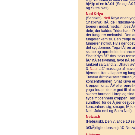
hjÃ¦lp af en trÃ¥d. (Se ogsÃ¥ 
og Sutra Neti).
Neti Kriya
(Sanskrit).
Neti
Kriya er en yo
Shatkriya). IfÃ¸lge Tridosha-
teorier i indisk medicin, bes
dele, der kaldes Tridoshaer. 
der fungerer mekanisk. Den an
fungerer kemisk. Den tredje d
fungerer stofligt. Hvis der op
det sygdomme. Yoga-lÃ¦ren an
skabe og opretholde balancen
Shat Kriya â€“ dvs. seks rense
â€“ nÃ¦seskylning, hvor nÃ¦se
lunkent saltvand. 2. Dhauti â
3.
Nauli
â€“ massage af mavem
hjernens frontallapper og lung
Trataka â€“ fokuseret stirren, 
koncentrationen. Shat Kriya e
kroppen for at fÃ¥ eller opreth
yoga-terapi, der er god til 
skaber harmoni i krop og sind
flyde frit gennem kroppen. Te
sundhed, for de Ã¸ger desuden 
koncentrere sig, smage, fÃ¸le
Neti, Jala neti og Sutra Neti).
Netzach
(Hebraisk). Den 7. af de 10 se
â€kÃ¦rlighedens sejrâ€. Ne