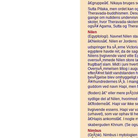
â€gruppeâ€. Nikaya bruges som
Sutta Pitaka, men ordet kan ogs
Theravada-buddhismen. Desud
gange om nutidens undervisning
skoler, hvor Theravada-skolen 
ogsÃ¥ Agama, Sutta og Thera
Nilen
(Egyptologi). Navnet Nilen sta
â€Neilosâ€. Nilen er Jordens
udspringer fra sÃ¸erne Victoria
egyptere havde ret, da de sag
Nilens livgivende vand ville E
oversvÃ¸mmede Nilen store l
frugtbart slam. Midt i juni hver
OversvÃ¸mmelsen tiltog i augus
efterÃ¥ret faldt vandstanden hu
bevÃ¦gelse blev omhyggeligt m
Ã¥rhundredernes lÃ¸b. I mange
guddom ved navn Hapi, men Ni
(floden) â€“ eller mere prÃ¦cis
sydlige del af Nilen, hvorimo
â€floderneâ€. Hapi var ikke 
livgivende essens. Hapi var
(urhavet), som var ophav til 
â€Hapis ankomstâ€. I nogle m
skaberguden Khnum. (Se ogs
Nimbus
(GrÃ¦sk). Nimbus i mytologien