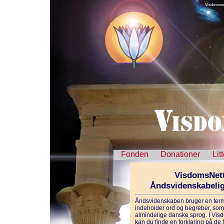
Visdomsnet
Fonden
Donationer
Lit
VisdomsNett
Åndsvidenskabeli
Åndsvidenskaben bruger en term
indeholder ord og begreber, som 
almindelige danske sprog. I Vis
kan du finde en forklaring på de f