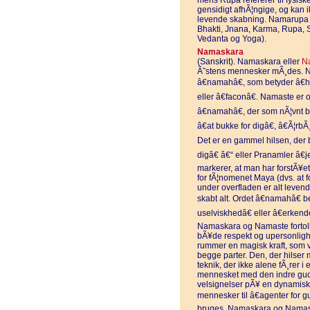
mens Rupa refererer til fysi
gensidigt afhÃ¦ngige, og kan 
levende skabning. Namarupa 
Bhakti, Jnana, Karma, Rupa, 
Vedanta og Yoga).
Namaskara
(Sanskrit). Namaskara eller
N
Ã˜stens mennesker mÃ¸des. Na
â€namahâ€, som betyder â€hi
eller â€faconâ€. Namaste er 
â€namahâ€, der som nÃ¦vnt be
â€at bukke for digâ€, â€Ã¦rbÃ
Det er en gammel hilsen, der 
digâ€ â€“ eller Pranamler â€je
markerer, at man har forstÃ¥et
for fÃ¦nomenet Maya (dvs. at f
under overfladen er alt leven
skabt alt. Ordet â€namahâ€ b
uselviskhedâ€ eller â€erken
Namaskara og Namaste fortolke
bÃ¥de respekt og upersonligh
rummer en magisk kraft, som 
begge parter. Den, der hilse
teknik, der ikke alene fÃ¸rer i
mennesket med den indre gu
velsignelser pÃ¥ en dynamisk 
mennesker til â€agenter for
bruges. Namaskara og Namaste