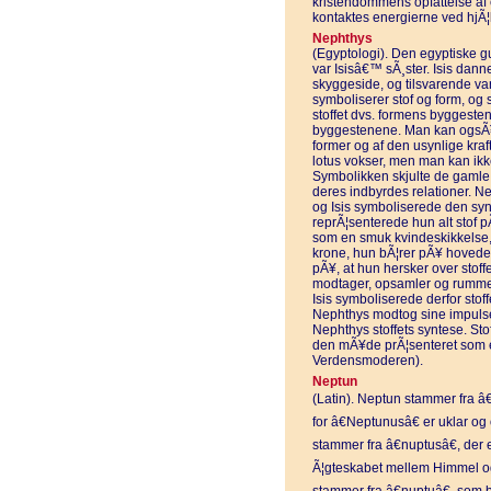
kristendommens opfattelse af
kontaktes energierne ved hjÃ¦l
Nephthys
(Egyptologi). Den egyptiske 
var Isisâ€™ sÃ¸ster. Isis dan
skyggeside, og tilsvarende var
symboliserer stof og form, og 
stoffet dvs. formens byggesten 
byggestenene. Man kan ogsÃ¥ s
former og af den usynlige kraf
lotus vokser, men man kan ikke 
Symbolikken skjulte de gamle
deres indbyrdes relationer. 
og Isis symboliserede den synl
reprÃ¦senterede hun alt stof 
som en smuk kvindeskikkelse, d
krone, hun bÃ¦rer pÃ¥ hovedet.
pÃ¥, at hun hersker over stoff
modtager, opsamler og rummer 
Isis symboliserede derfor stof
Nephthys modtog sine impulser
Nephthys stoffets syntese. Sto
den mÃ¥de prÃ¦senteret som en
Verdensmoderen).
Neptun
(Latin). Neptun stammer fra 
for â€Neptunusâ€ er uklar og
stammer fra â€nuptusâ€, der e
Ã¦gteskabet mellem Himmel og