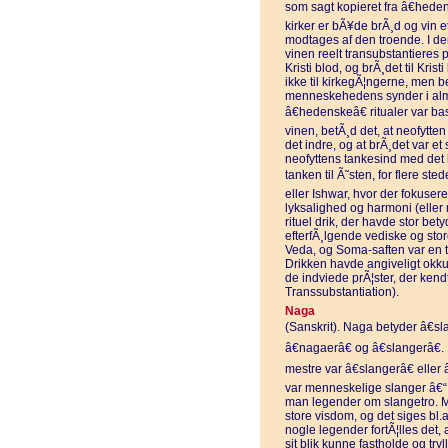
som sagt kopieret fra â€hedens
kirker er bÃ¥de brÃ¸d og vi
modtages af den troende. I de
vinen reelt transubstantieres p
Kristi blod, og brÃ¸det til Kri
ikke til kirkegÃ¦ngerne, men b
menneskehedens synder i alm
â€hedenskeâ€ ritualer var b
vinen, betÃ¸d det, at neofytte
det indre, og at brÃ¸det var e
neofyttens tankesind med det
tanken til Ã˜sten, for flere st
eller Ishwar, hvor der fokusere
lyksalighed og harmoni (elle
rituel drik, der havde stor bet
efterfÃ¸lgende vediske og stor
Veda, og Soma-saften var en tr
Drikken havde angiveligt okku
de indviede prÃ¦ster, der ken
Transsubstantiation).
Naga
(Sanskrit). Naga betyder â€sl
â€nagaerâ€ og â€slangerâ€
mestre var â€slangerâ€ eller
var menneskelige slanger â€“ ik
man legender om slangetro. M
store visdom, og det siges bl.a
nogle legender fortÃ¦lles det
sit blik kunne fastholde og tr