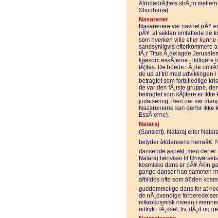
Ã¥ndedrÃ¦ttets strÃ¸m mellem
Shodhana).
Nasarener
Nasarenere var navnet pÃ¥ en 
pÃ¥, at sekten omfattede de kr
som hverken ville eller kunne 
sandsynligvis efterkommere af d
fÃ¸r Titus Ã¸delagde Jerusale
ligesom essÃ¦erne i tidligere ti
fÃ¦lles. De boede i Ã¸de omr
de ud af trit med udviklingen i
betragtet som forbilledlige k
de var den fÃ¸rste gruppe, der
betragtet som kÃ¦ttere er ikke 
judaisering, men der var man
Nazarenerne kan derfor ikke kl
EssÃ¦erne).
Nataraj
(Sanskrit). Nataraj eller Nata
betyder â€dansens herreâ€. N
dansende aspekt, men der er i
Nataraj henviser til Universet
kosmiske dans er pÃ¥ Ã©n gan
gange danser han sammen med 
afbildes ofte som â€den kosmi
guddommelige dans for at ned
de nÃ¸dvendige forberedelser
mikrokosmisk niveau i menne
udtryk i fÃ¸dsel, liv, dÃ¸d og