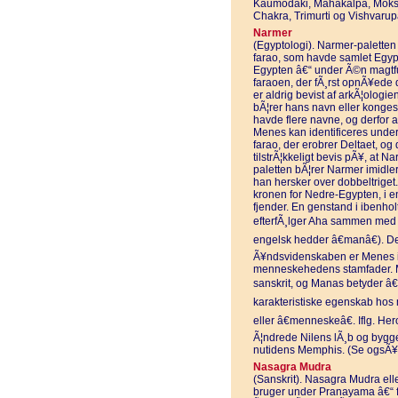
Kaumodaki, Mahakalpa, Moks
Chakra, Trimurti og Vishvarup
Narmer
(Egyptologi). Narmer-paletten 
farao, som havde samlet Egyp
Egypten â€“ under Ã©n magtfu
faraoen, der fÃ¸rst opnÃ¥ede 
er aldrig bevist af arkÃ¦ologie
bÃ¦rer hans navn eller konges
havde flere navne, og derfor a
Menes kan identificeres unde
farao, der erobrer Deltaet, o
tilstrÃ¦kkeligt bevis pÃ¥, at
paletten bÃ¦rer Narmer imidler
han hersker over dobbeltriget
kronen for Nedre-Egypten, i e
fjender. En genstand i ibenhol
efterfÃ¸lger Aha sammen med
engelsk hedder â€manâ€). Det
Ã¥ndsvidenskaben er Menes 
menneskehedens stamfader. M
sanskrit, og Manas betyder â€
karakteristiske egenskab hos 
eller â€menneskeâ€. Iflg. He
Ã¦ndrede Nilens lÃ¸b og bygge
nutidens Memphis. (Se ogsÃ
Nasagra Mudra
(Sanskrit). Nasagra Mudra ell
bruger under Pranayama â€“ f