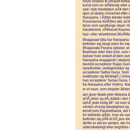
nÃ¦re relation til urhavet forkla
kunst som en stÃ¥ende eller 
sad i dyb meditation pÃ¥ den 
igen at skabe Universet efter 
Narayana. I Ã¦ldre tekster k
Puranaerne fortÃ¦lles det, 
farve som vandtunge skyer. Ha
lotusblomst, vÃ¥benet Kaumo
hjul- eller skiveformet â€vÃ¥
Bhagavad Gita har Narayana e
befinder sig langt uden for me
Bhagavata Purana oplyser, at 
Brahman eller Den Ene, som s
beliver hver enkelt af dem s
Narayana engageret i skabelse
bevidst accepterer Rajas Gun
opretholder, vedligeholder og
accepterer Sattva Guna. Som 
nedbryder og tilintetgÃ¸r Un
han accepterer Tamas Guna. Der
fra Narayana eller Vishnu. N
er et navn, som betyder â€de
der giver Mukti eller Moksha â
af fÃ¸dsler og dÃ¸dsfald i de
ophÃ¸jede bolig â€“ ud over de
verden af evig lyksalighed og
kendt som Paramdhama, der b
for befriede sjÃ¦le, hvor de n
befinder sig pÃ¥ et hÃ¸jere ek
derfor er det en verden, der h
videnskabeligt eller begribes 