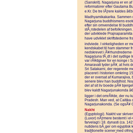
(Sanskrit). Nagarjuna er en af 
reformatorer efter Gautama B
e.Kr. De tre lÃ¦rere kaldes â€
Madhyamikakarika. Sammen m
Nagarjuna buddhismens esote
efter sin omvendelse til budd
stÃ¸rstedelen af befolkningen
der udviklede Prajnaparamita S
have udviklet skriftstederne f
indviede. I virkeligheden er m
kendskabet til ham stammer fra
nedskrevet i Ã¥rhundrederne ef
Nagarjuna fÃ¸dt i det sydlige 
var rÃ¥dgiver for en konge i 
Amaravati tyder pÃ¥, at hvis 
Sri Satakarni, der regerede m
placeret i historien omkring 150
der er oversat af Kumarajiva, 
senere blev han buddhist. Nog
del af sit liv boede pÃ¥ bjerg
blev kaldt Nagarjunakonda â€
ligger i det omrÃ¥de, der nu k
Pradesh. Man ved, at Caitika o
Nagarjunakonda. (Se ogsÃ¥ 
Nakht
(Egyptologi). Nakht var skrive
(Luxor) nÃ¦rmere bestemt i el
farvelagt i 18. dynasti (ca. 1425
nutidens bÃ¸ger om egyptisk k
traditionelle scener med ofrin