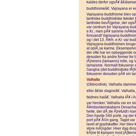
kaldes derfor ogsÃ¥ â€diaman
buddhismeâ€. Vajrayana er en
Vajrayana-buddhisme blev oprin
tantriske buddhistiske tekster 
tantriske bevÃ¦gelse, der ogs
var centrum for Vajrayana-budd
e.Kr., men pÃ¥ samme mÃ¥de 
forsvandt Vajrayana-buddhism
og i det 13. Ã¥rh. e.Kr. var bu
Vajrayana-buddhismen bruges de
at oplÃ¸se karma. Eksempelvis
der ofte har en opbyggende og
desuden fra andre former for 
lÃ¦rerens (lamaens) rolle, og
lamaisme. Normalt fokuserer 
Sangha (det buddhistiske fÃ¦
fokuserer desuden pÃ¥ sin l
Valhalla
(Oldnordisk). Valhalla stammer
eller â€de slagneâ€. Valhalla
faldnes halâ€. Valhalla lÃ¥ i
var hersker. Valhalla var en sl
Ã¥ndsvidenskabens Devachan.
helte, der dÃ¸de Ã¦refuldt i ka
Den havde 540 porte, og der
port pÃ¥ Ã©n gang. Taget var
lavet af spydskafter. Her blev
store mÃ¦ngder. Hver dag drog
trÃ¦ne til kampen mod jÃ¦tter