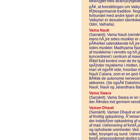
beslÃ¦gtet med â€wÃ¦lcyrgeâ€
pÃ¥, at forestillingen om Valk
fÃ¦llesgermansk tradition. Nog
forbundet med andre typer af g
Valkyrier er desuden identis
Odin, Valhalla).
Vama Nauli
(Sanskrit). Vama Nauli (venstr
mens hÃ¸jre sides muskler er 
pÃ¥virker udelukkende hÃ¸jre 
sides muskler. Madhyama Naul
af musklerne i venstre og hÃ¸jr
koncentreret i centrum af mav
fÃ¥et fuld kontrol over de tre
spÃ¦nder musklerne i midten, i
man vil ogsÃ¥ vide, hvordan m
Nauli Calana, som er en god Ã¸
BÃ¥de de autonome nervecentr
aktiveres. (Se ogsÃ¥ Dakshi
Nauli, Nauli og Jalandhara B
Vama Swara
(Sanskrit). Vama Swara er en 
der Ã¥ndes ind gennem venstre
Vaman Dhauti
(Sanskrit). Vaman Dhauti er e
af frivillig opkastning. Ã˜vel
der indebÃ¦rer opkastning af 
af mad. Udrensning af fordÃ¸j
og ophobede urenheder. Ved Ã¸
lettet, forynget og sund. Udre
fordÃ¸jelsessystemet skylle