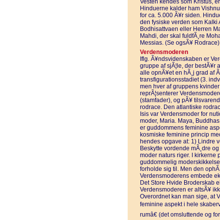
Vesten kendes som Kristus, er
Hinduerne kalder ham Vishnu,
for ca. 5.000 Ã¥r siden. Hindu
den fysiske verden som Kalki
Bodhisattvaen eller Herren Ma
Mahdi, der skal fuldfÃ¸re Mo
Messias. (Se ogsÃ¥ Rodrace)
Verdensmoderen
Iflg. Ã¥ndsvidenskaben er Ve
gruppe af sjÃ¦le, der bestÃ¥r 
alle opnÃ¥et en hÃ¸j grad af
transfigurationsstadiet (3. in
men hver af gruppens kvinder
reprÃ¦senterer Verdensmodere
(stamfader), og pÃ¥ tilsvare
rodrace. Den atlantiske rodra
Isis var Verdensmoder for nuti
moder, Maria. Maya, Buddhas
er guddommens feminine aspe
kosmiske feminine princip med
hendes opgave at: 1) Lindre v
Beskytte vordende mÃ¸dre og n
moder naturs riger. I kirkern
guddommelig moderskikkelse, 
forholde sig til. Men den ophÃ
Verdensmoderens embede eksi
Det Store Hvide Broderskab el
Verdensmoderen er altsÃ¥ ikk
Overordnet kan man sige, at 
feminine aspekt i hele skaber
rumâ€ (det omsluttende og fo