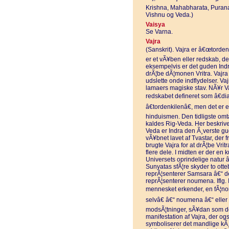
Krishna, Mahabharata, Puran
Vishnu og Veda.)
Vaisya
Se Varna.
Vajra
(Sanskrit). Vajra er â€œtorden
er et vÃ¥ben eller redskab, de
eksempelvis er det guden Indr
drÃ¦be dÃ¦monen Vritra. Vajra ru
udslette onde indflydelser. V
lamaers magiske stav. NÃ¥r Vajr
redskabet defineret som â€d
â€tordenkilenâ€, men det er e
hinduismen. Den tidligste omta
kaldes Rig-Veda. Her beskriv
Veda er Indra den Ã¸verste gu
vÃ¥bnet lavet af Tvastar, der 
brugte Vajra for at drÃ¦be Vrit
flere dele. I midten er der en
Universets oprindelige natur 
Sunyatas sfÃ¦re skyder to ott
reprÃ¦senterer Samsara â€“ d
reprÃ¦senterer noumena. Iflg
mennesket erkender, en fÃ¦nom
selvâ€ â€“ noumena â€“ eller
modsÃ¦tninger, sÃ¥dan som de
manifestation af Vajra, der 
symboliserer det mandlige kÃ