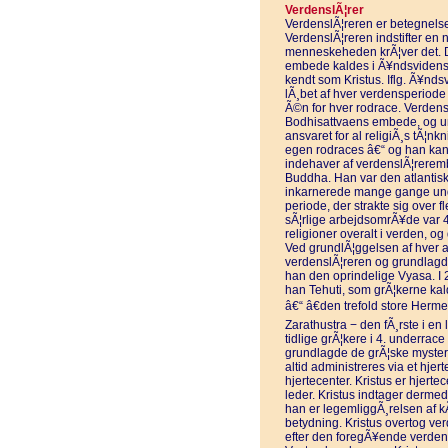
VerdenslÃ¦rer
VerdenslÃ¦reren er betegnels
VerdenslÃ¦reren indstifter en n
menneskeheden krÃ¦ver det. 
embede kaldes i Ã¥ndsvidensk
kendt som Kristus. Iflg. Ã¥nds
lÃ¸bet af hver verdensperiode 
Ã©n for hver rodrace. Verdensl
Bodhisattvaens embede, og u
ansvaret for al religiÃ¸s tÃ¦nk
egen rodraces â€“ og han kan 
indehaver af verdenslÃ¦rere
Buddha. Han var den atlantisk
inkarnerede mange gange under
periode, der strakte sig over
sÃ¦rlige arbejdsomrÃ¥de var 4
religioner overalt i verden, o
Ved grundlÃ¦ggelsen af hver 
verdenslÃ¦reren og grundlagde
han den oprindelige Vyasa. I 2
han Tehuti, som grÃ¦kerne ka
â€“ â€den trefold store Herme
Zarathustra − den fÃ¸rste i en
tidlige grÃ¦kere i 4. underrac
grundlagde de grÃ¦ske mysteri
altid administreres via et hjer
hjertecenter. Kristus er hjerte
leder. Kristus indtager dermed 
han er legemliggÃ¸relsen af kÃ
betydning. Kristus overtog ve
efter den foregÃ¥ende verden