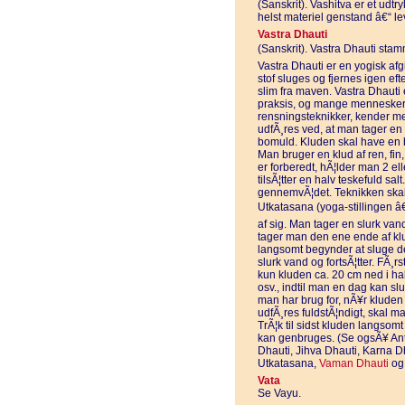
(Sanskrit). Vashitva er et udtry
helst materiel genstand â€“ le
Vastra Dhauti
(Sanskrit). Vastra Dhauti stamm
Vastra Dhauti er en yogisk afgi
stof sluges og fjernes igen eft
slim fra maven. Vastra Dhauti
praksis, og mange mennesker, 
rensningsteknikker, kender me
udfÃ¸res ved, at man tager en m
bomuld. Kluden skal have en 
Man bruger en klud af ren, fi
er forberedt, hÃ¦lder man 2 el
tilsÃ¦tter en halv teskefuld sal
gennemvÃ¦det. Teknikken ska
Utkatasana (yoga-stillingen â€
af sig. Man tager en slurk vand
tager man den ene ende af kl
langsomt begynder at sluge d
slurk vand og fortsÃ¦tter. FÃ
kun kluden ca. 20 cm ned i h
osv., indtil man en dag kan sl
man har brug for, nÃ¥r kluden 
udfÃ¸res fuldstÃ¦ndigt, skal m
TrÃ¦k til sidst kluden langsomt
kan genbruges. (Se ogsÃ¥ Ant
Dhauti, Jihva Dhauti, Karna D
Utkatasana,
Vaman Dhauti
og 
Vata
Se Vayu.