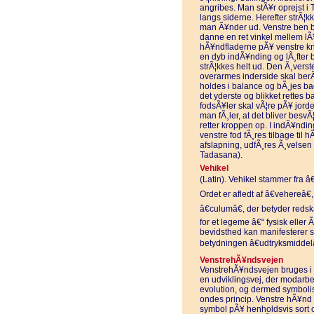
angribes. Man stÃ¥r oprejst
langs siderne. Herefter strÃ¦
man Ã¥nder ud. Venstre ben b
danne en ret vinkel mellem lÃ
hÃ¥ndfladerne pÃ¥ venstre knÃ
en dyb indÃ¥nding og lÃ¸fter
strÃ¦kkes helt ud. Den Ã¸verst
overarmes inderside skal ber
holdes i balance og bÃ¸jes ba
det yderste og blikket rettes 
fodsÃ¥ler skal vÃ¦re pÃ¥ jorden
man fÃ¸ler, at det bliver besv
retter kroppen op. I indÃ¥nd
venstre fod fÃ¸res tilbage til 
afslapning, udfÃ¸res Ã¸velsen
Tadasana).
Vehikel
(Latin). Vehikel stammer fra â
Ordet er afledt af â€vehereâ€
â€culumâ€, der betyder reds
for et legeme â€“ fysisk eller 
bevidsthed kan manifesterer s
betydningen â€udtryksmiddelâ€
VenstrehÃ¥ndsvejen
VenstrehÃ¥ndsvejen bruges i
en udviklingsvej, der modar
evolution, og dermed symbol
ondes princip. Venstre hÃ¥nd
symbol pÃ¥ henholdsvis sort o