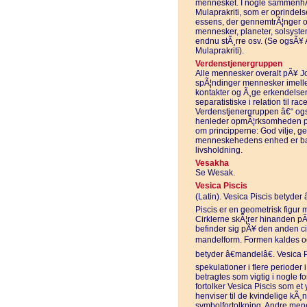
mennesket. I nogle sammenhÃ
Mulaprakriti, som er oprindels
essens, der gennemtrÃ¦nger og 
mennesker, planeter, solsyste
endnu stÃ¸rre osv. (Se ogsÃ¥
Mulaprakriti).
Verdenstjenergruppen
Alle mennesker overalt pÃ¥ Jo
spÃ¦ndinger mennesker imelle
kontakter og Ã¸ge erkendelsen
separatistiske i relation til rac
Verdenstjenergruppen â€“ ogs
henleder opmÃ¦rksomheden pÃ¥ 
om principperne: God vilje, g
menneskehedens enhed er bas
livsholdning.
Vesakha
Se Wesak.
Vesica Piscis
(Latin). Vesica Piscis betyder â
Piscis er en geometrisk figur 
Cirklerne skÃ¦rer hinanden p
befinder sig pÃ¥ den anden c
mandelform. Formen kaldes og
betyder â€mandelâ€. Vesica P
spekulationer i flere perioder 
betragtes som vigtig i nogle 
fortolker Vesica Piscis som et
henviser til de kvindelige kÃ¸n
symbolfortolkning. Andre mener