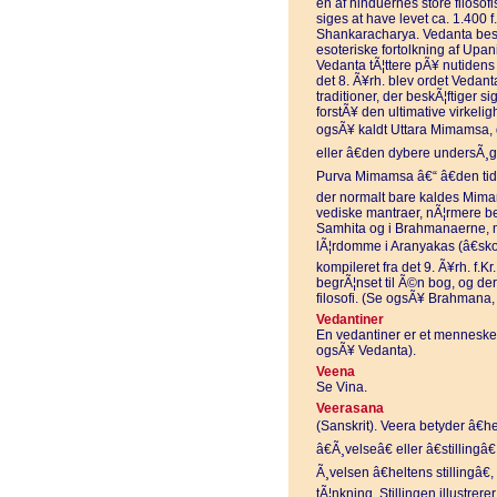
en af hinduernes store filosofi
siges at have levet ca. 1.400 f
Shankaracharya. Vedanta besk
esoteriske fortolkning af Upa
Vedanta tÃ¦ttere pÃ¥ nutiden
det 8. Ã¥rh. blev ordet Vedanta
traditioner, der beskÃ¦ftiger s
forstÃ¥ den ultimative virkel
ogsÃ¥ kaldt Uttara Mimamsa, 
eller â€den dybere undersÃ¸g
Purva Mimamsa â€“ â€den tid
der normalt bare kaldes Mimam
vediske mantraer, nÃ¦rmere be
Samhita og i Brahmanaerne, m
lÃ¦rdomme i Aranyakas (â€sko
kompileret fra det 9. Ã¥rh. f.Kr
begrÃ¦nset til Ã©n bog, og der
filosofi. (Se ogsÃ¥ Brahmana
Vedantiner
En vedantiner er et menneske, 
ogsÃ¥ Vedanta).
Veena
Se Vina.
Veerasana
(Sanskrit). Veera betyder â€he
â€Ã¸velseâ€ eller â€stilling
Ã¸velsen â€heltens stillingâ€
tÃ¦nkning. Stillingen illustrere