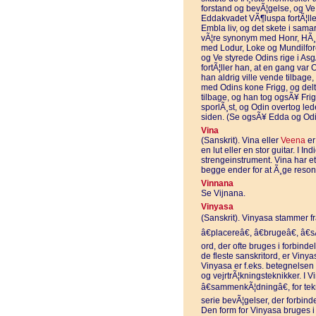
forstand og bevÃ¦gelse, og Ve,
Eddakvadet VÃ¶luspa fortÃ¦ller
Embla liv, og det skete i sam
vÃ¦re synonym med Honr, HÃ¸n
med Lodur, Loke og Mundilfore.
og Ve styrede Odins rige i As
fortÃ¦ller han, at en gang var 
han aldrig ville vende tilbage,
med Odins kone Frigg, og delt
tilbage, og han tog ogsÃ¥ Frig
sporlÃ¸st, og Odin overtog led
siden. (Se ogsÃ¥ Edda og Odi
Vina
(Sanskrit). Vina eller
Veena
er
en lut eller en stor guitar. I I
strengeinstrument. Vina har et
begge ender for at Ã¸ge reso
Vinnana
Se Vijnana.
Vinyasa
(Sanskrit). Vinyasa stammer fr
â€placereâ€, â€brugeâ€, â€sÃ
ord, der ofte bruges i forbin
de fleste sanskritord, er Vin
Vinyasa er f.eks. betegnelsen f
og vejrtrÃ¦kningsteknikker. I
â€sammenkÃ¦dningâ€, for te
serie bevÃ¦gelser, der forbinder
Den form for Vinyasa bruges i