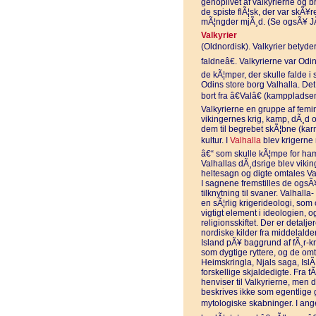
genoplivet af valkyrierne og br
de spiste flÃ¦sk, der var skÃ¥r
mÃ¦ngder mjÃ¸d. (Se ogsÃ¥ JÃ¦
Valkyrier
(Oldnordisk). Valkyrier betyder
faldneâ€. Valkyrierne var Od
de kÃ¦mper, der skulle falde i s
Odins store borg Valhalla. Det
bort fra â€Valâ€ (kamppladsen
Valkyrierne en gruppe af femi
vikingernes krig, kamp, dÃ¸d 
dem til begrebet skÃ¦bne (karm
kultur. I
Valhalla
blev krigerne 
â€“ som skulle kÃ¦mpe for ham
Valhallas dÃ¸dsrige blev viking
heltesagn og digte omtales Va
I sagnene fremstilles de ogs
tilknytning til svaner. Valhalla
en sÃ¦rlig krigerideologi, som 
vigtigt element i ideologien, 
religionsskiftet. Der er detalj
nordiske kilder fra middelalde
Island pÃ¥ baggrund af fÃ¸r-kri
som dygtige ryttere, og de om
Heimskringla, Njals saga, Is
forskellige skjaldedigte. Fra fÃ
henviser til Valkyrierne, men d
beskrives ikke som egentlige g
mytologiske skabninger. I ange