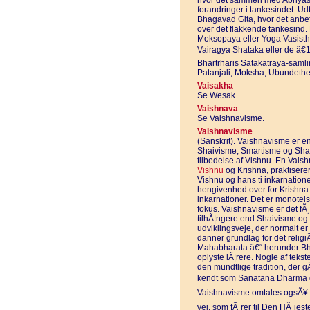
hvor det sammen med Abhyasa (
forandringer i tankesindet. Ud
Bhagavad Gita, hvor det anbefal
over det flakkende tankesind.
Moksopaya eller Yoga Vasistha
Vairagya Shataka eller de â€1
Bhartrharis Satakatraya-saml
Patanjali, Moksha, Ubundethe
Vaisakha
Se Wesak.
Vaishnava
Se Vaishnavisme.
Vaishnavisme
(Sanskrit). Vaishnavisme er 
Shaivisme, Smartisme og Shak
tilbedelse af Vishnu. En Vaish
Vishnu
og Krishna, praktiserer
Vishnu og hans ti inkarnatio
hengivenhed over for Krishna
inkarnationer. Det er monoteis
fokus. Vaishnavisme er det fÃ
tilhÃ¦ngere end Shaivisme o
udviklingsveje, der normalt e
danner grundlag for det relig
Mahabharata â€“ herunder Bh
oplyste lÃ¦rere. Nogle af tekste
den mundtlige tradition, der 
kendt som Sanatana Dharma ell
Vaishnavisme omtales ogsÃ¥ 
vej, som fÃ¸rer til Den HÃ¸jes