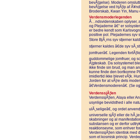
bevÃ¦gelse). Moderen omslutt
bevÃ¦gelse ved hjÃ¦lp af Ã¥n
Broderskab, Kwan Yin, Manu 
Verdensmoderlegenden
Ã…ndsvidenskaben oplyser, at 
og Plejaderne â€“ er solsystem
er bedre kendt som Karlsvogne
positive pol. Plejadernes syv s
Store BjÃ¸rns syv stjerner kal
stjerner kaldes â€de syv sÃ¸s
jomfruerâ€. Legenden fortÃ¦ller
guddommelige jomfruer, og so
Ã¦gteskab. Da solsystemet ble
ikke finde sin brud, og man an
kunne finde den bortkomne Ple
imidlertid ikke blevet vÃ¦k. Hu
Jorden for at vÃ¦re dets mode
â€Verdensmoderenâ€. (Se o
VerdenssjÃ¦len
VerdenssjÃ¦len, Alaya eller An
usynlige bevidsthed i alle nat
ulÃ¸seligeâ€, og ordet anven
universelle sjÃ¦l eller de hÃ¸je
skabninger og al manifestatio
substansen og er derfor udtryk 
reaktionsevne, som enhver form
VerdenssjÃ¦len identisk med de
som et kosmisk princip. Verde