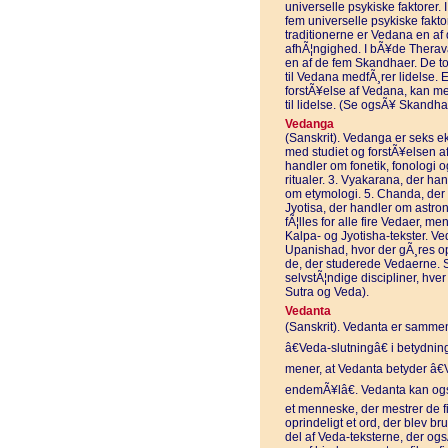
universelle psykiske faktorer
fem universelle psykiske fak
traditionerne er Vedana en af 
afhÃ¦ngighed. I bÃ¥de Thera
en af de fem Skandhaer. De tol
til Vedana medfÃ¸rer lidelse. 
forstÃ¥else af Vedana, kan me
til lidelse. (Se ogsÃ¥ Skandh
Vedanga
(Sanskrit). Vedanga er seks eks
med studiet og forstÃ¥elsen af
handler om fonetik, fonologi 
ritualer. 3. Vyakarana, der ha
om etymologi. 5. Chanda, der 
Jyotisa, der handler om astro
fÃ¦lles for alle fire Vedaer, m
Kalpa- og Jyotisha-tekster. V
Upanishad, hvor der gÃ¸res op
de, der studerede Vedaerne. S
selvstÃ¦ndige discipliner, hve
Sutra og Veda).
Vedanta
(Sanskrit). Vedanta er sammen
â€Veda-slutningâ€ i betydning
mener, at Vedanta betyder â€
endemÃ¥lâ€. Vedanta kan ogs
et menneske, der mestrer de f
oprindeligt et ord, der blev br
del af Veda-teksterne, der o