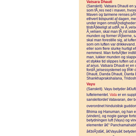
Vatsara Dhauti
(Sanskrit). Vatsara Dhauti en y
som fÃ¸res ned i maven, hvor
Maven og tarmene renses pÃ¥
ethvert tidspunkt af dagen, me
under ingen omstÃ¦ndigheder ud
tilstrÃ¦kkeligt at udfÃ¸re Ã¸vel
Ã¸velsen, skal man fÃ¸rst sidd
munden og former lÃ¦berne, sÃ
skal man forestille sig, at lu
som om luften var drikkevand.
eller som flere slurke hurtigt 
nemmest. Man fortsÃ¦tter indti
man, lukker munden og slapper 
et stykke tid slippes luften ud
af anus. Vatsara Dhauti er en 
fordÃ¸jelsessystemet og fÃ¥r de
Dhauti, Danda Dhauti, Danta D
Shankhaprakshalana, Tridos
Vayu
(Sanskrit). Vayu betyder â€lu
luftelementet.
Vata
er en suppl
sanskritordet Vatavaran, der 
overordnet hinduistisk guddom 
Bhima og Hanuman, og han e
(vinden), og nogle gange fortol
betydningen luft (Vayu) og vin
elementer â€“ Panchamahabhut
â€blÃ¦stâ€, â€Vayuâ€ betyde