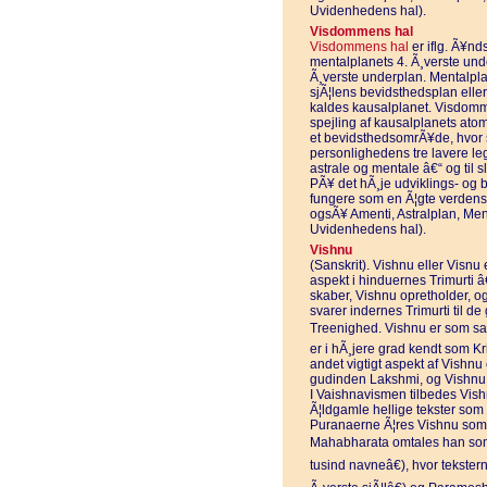
Uvidenhedens hal).
Visdommens hal
Visdommens hal
er iflg. Ã¥n
mentalplanets 4. Ã¸verste und
Ã¸verste underplan. Mentalpla
sjÃ¦lens bevidsthedsplan elle
kaldes kausalplanet. Visdomm
spejling af kausalplanets ato
et bevidsthedsomrÃ¥de, hvor sj
personlighedens tre lavere leg
astrale og mentale â€“ og til
PÃ¥ det hÃ¸je udviklings- og 
fungere som en Ã¦gte verdens
ogsÃ¥ Amenti, Astralplan, Me
Uvidenhedens hal).
Vishnu
(Sanskrit). Vishnu eller Visnu
aspekt i hinduernes Trimurti
skaber, Vishnu opretholder, og
svarer indernes Trimurti til 
Treenighed. Vishnu er som sa
er i hÃ¸jere grad kendt som K
andet vigtigt aspekt af Vishnu
gudinden Lakshmi, og Vishnu 
I Vaishnavismen tilbedes Vish
Ã¦ldgamle hellige tekster som
Puranaerne Ã¦res Vishnu som 
Mahabharata omtales han so
tusind navneâ€), hvor tekste