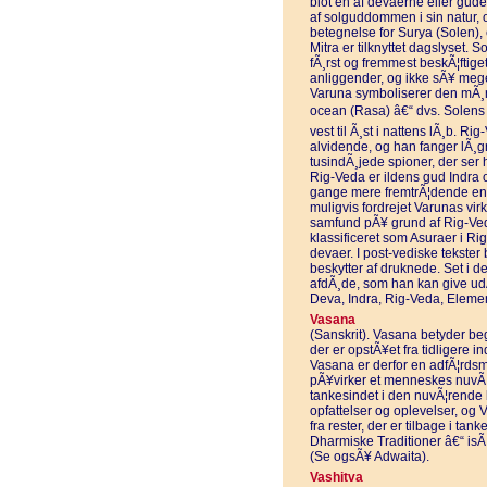
blot en af devaerne eller gud
af solguddommen i sin natur, o
betegnelse for Surya (Solen),
Mitra er tilknyttet dagslyset. 
fÃ¸rst og fremmest beskÃ¦fti
anliggender, og ikke sÃ¥ meg
Varuna symboliserer den mÃ¸rk
ocean (Rasa) â€“ dvs. Solens â
vest til Ã¸st i nattens lÃ¸b. 
alvidende, og han fanger lÃ¸gn
tusindÃ¸jede spioner, der ser
Rig-Veda er ildens gud Indra 
gange mere fremtrÃ¦dende end
muligvis fordrejet Varunas vir
samfund pÃ¥ grund af Rig-Ved
klassificeret som Asuraer i R
devaer. I post-vediske tekster
beskytter af druknede. Set i d
afdÃ¸de, som han kan give ud
Deva, Indra, Rig-Veda, Eleme
Vasana
(Sanskrit). Vasana betyder begÃ
der er opstÃ¥et fra tidligere in
Vasana er derfor en adfÃ¦rdsmÃ
pÃ¥virker et menneskes nuvÃ¦r
tankesindet i den nuvÃ¦rende 
opfattelser og oplevelser, o
fra rester, der er tilbage i tan
Dharmiske Traditioner â€“ isÃ¦
(Se ogsÃ¥ Adwaita).
Vashitva