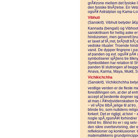
grÃ¥zone mellem det fysiske liv
den fysiske tilvÃ¦relse. En Vet
ogsÃ¥ Astralplan og Kama-Lo
Vibhuti
(Sanskrit). Vibhuti betyder â€p
Kannada (bengali) og Vibhooti 
sanskritnavn for hellig aske e
hinduismen, men generelt brug
er lavet af tÃ¸rret, brÃ¦ndt t
vediske ritualer. Troende hin
vand. De dypper fingrene i pas
af panden og evt. ogsÃ¥ pÃ¥ a
symboliserer sjÃ¦lens tre til
Symbolikken har relation til Sh
panden til slutningen af begg
Anava, Karma, Maya, Mukti, S
Vichikichchha
(Sanskrit). Vichikichchha betyde
vestlige verden er de fleste 
forestillingen om, at der af en
accept af bestemte dogmer og t
at man i Ã¥ndsvidenskaben bet
− vil vÃ¦re tilbÃ¸jelige til at 
blinde tro, som nutidens religi
forkert. Det er rigtigt, at tvivl
nogle spÃ¸rgsmÃ¥l forhindrer 
blind tro. Blind tro er i sig s
den sikre overbevisning, der e
refleksioner og konklusioner. 
matematikkens grundprincipper