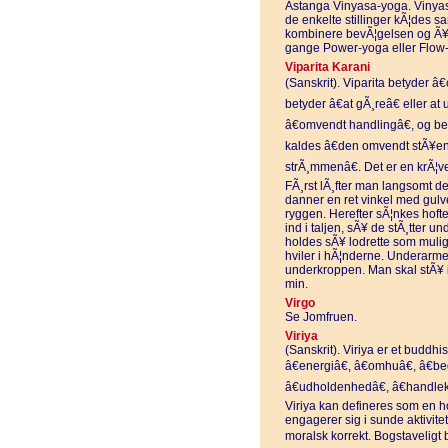
Astanga Vinyasa-yoga. Vinyas
de enkelte stillinger kÃ¦des s
kombinere bevÃ¦gelsen og Ã¥n
gange Power-yoga eller Flow
Viparita Karani
(Sanskrit). Viparita betyder â€
betyder â€at gÃ¸reâ€ eller at
â€omvendt handlingâ€, og bet
kaldes â€den omvendt stÃ¥ende 
strÃ¸mmenâ€. Det er en krÃ¦ve
FÃ¸rst lÃ¸fter man langsomt de
danner en ret vinkel med gul
ryggen. Herefter sÃ¦nkes hof
ind i taljen, sÃ¥ de stÃ¸tter 
holdes sÃ¥ lodrette som mulig
hviler i hÃ¦nderne. Underarme
underkroppen. Man skal stÃ¥ i
min.
Virgo
Se Jomfruen.
Viriya
(Sanskrit). Viriya er et buddhi
â€energiâ€, â€omhuâ€, â€beg
â€udholdenhedâ€, â€handlekra
Viriya kan defineres som en 
engagerer sig i sunde aktivite
moralsk korrekt. Bogstaveligt