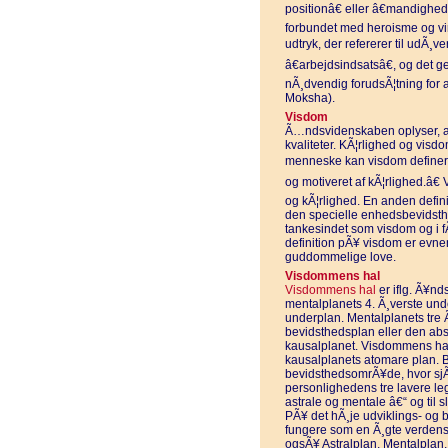
positionâ€ eller â€mandighedâ€
forbundet med heroisme og viri
udtryk, der refererer til udÃ¸v
â€arbejdsindsatsâ€, og det g
nÃ¸dvendig forudsÃ¦tning for 
Moksha).
Visdom
Ã…ndsvidenskaben oplyser, at
kvaliteter. KÃ¦rlighed og visdo
menneske kan visdom definere
og motiveret af kÃ¦rlighed.â€ V
og kÃ¦rlighed. En anden defini
den specielle enhedsbevidsthed
tankesindet som visdom og i fÃ
definition pÃ¥ visdom er evne
guddommelige love.
Visdommens hal
Visdommens hal
er iflg. Ã¥n
mentalplanets 4. Ã¸verste und
underplan. Mentalplanets tre 
bevidsthedsplan eller den abs
kausalplanet. Visdommens hal 
kausalplanets atomare plan. B
bevidsthedsomrÃ¥de, hvor sjÃ¦l
personlighedens tre lavere leg
astrale og mentale â€“ og til
PÃ¥ det hÃ¸je udviklings- og 
fungere som en Ã¸gte verdens
ogsÃ¥ Astralplan, Mentalpla