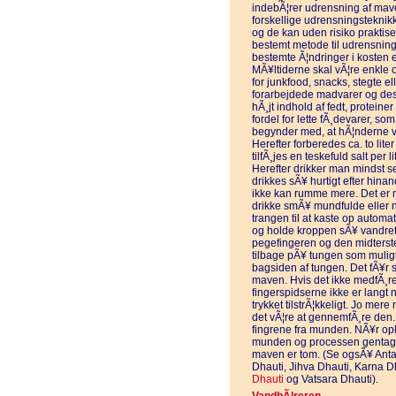
indebÃ¦rer udrensning af mav
forskellige udrensningsteknik
og de kan uden risiko praktis
bestemt metode til udrensning
bestemte Ã¦ndringer i kosten 
MÃ¥ltiderne skal vÃ¦re enkle o
for junkfood, snacks, stegte el
forarbejdede madvarer og des
hÃ¸jt indhold af fedt, proteine
fordel for lette fÃ¸devarer, so
begynder med, at hÃ¦nderne v
Herefter forberedes ca. to lit
tilfÃ¸jes en teskefuld salt per l
Herefter drikker man mindst se
drikkes sÃ¥ hurtigt efter hina
ikke kan rumme mere. Det er me
drikke smÃ¥ mundfulde eller n
trangen til at kaste op automa
og holde kroppen sÃ¥ vandre
pegefingeren og den midterst
tilbage pÃ¥ tungen som muligt.
bagsiden af tungen. Det fÃ¥r s
maven. Hvis det ikke medfÃ¸re
fingerspidserne ikke er langt n
trykket tilstrÃ¦kkeligt. Jo mere
det vÃ¦re at gennemfÃ¸re den
fingrene fra munden. NÃ¥r opk
munden og processen gentages
maven er tom. (Se ogsÃ¥ Anta
Dhauti, Jihva Dhauti, Karna 
Dhauti
og Vatsara Dhauti).