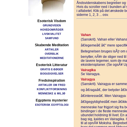
Åndsvidenskabens begreber og u
Hvis du scroller ned i bunden a
i alfabetet. Klik på det ønskede 
siderne 1, 2, 3 ... osv.
Esoterisk Visdom
GRUNDVIDEN
HOVEDOMRÅDER
LIVSKVALITET
Vahan
SAMFUND
(Sanskrit). Vahan eller Vahana 
Skabende Meditation
â€legemeâ€ â€“ mere specifi
ARTIKLER
Betegnelsen bruges isÃ¦r om 
OVERBLIK
benytter, nÃ¥r de stiger ned t
MEDITATIONERNE
de lavere legemer, som de ma
eksistensplaner. (Se ogsÃ¥ U
Esoterisk Litteratur
GRATIS E-BØGER
Vairagika
BOGUDGIVELSER
Se Vairagya.
Vairagya
Fredsinspiration
(Sanskrit). Vairagya er sammen
ARTIKLER OM FRED
KONFLIKTFORSKNING
og â€ragaâ€, der betyder â€li
MENNESKE & MILJØ
â€interesseâ€. Men Vairagya 
Egyptens mysterier
â€ligegyldighedâ€ men â€ikk
ESOTERISK EGYPTOLOGI
menneske har frigjort sig fra b
bindinger i de fleste mennesker
ubundet holdning til livet. En 
bag sig, kaldes en Vairagika. If
til at opnÃ¥ Moksha. Begrebet