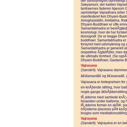
der sandsynligvis oprindeligt b
Sakyamuni, der kaldes Vajradh
tantraernes faderen ligesom
oprindelige Vajradhara (eller
manifesteret fem Dhyani-Bud
Amoghasiddhi, Amitabha, Rat
Dhyani-Buddhaer er ofte emne
Samantabhadra er beslÃ¦gted
kosmologi, hvor de har forske
ikonografi. De er begge Dhar
buddhaer. Samantabhadra er 
forsynet med udsmykning og 
Samantabhadra er generelt a
respektive Ã¦gtefÃ¦ller, men 
de ultimativ tomhed. (Se og
Dhyani-Buddhaer, Gautama B
Vajrasana
(Sanskrit). Vajrasana stammer f
â€diamantâ€ og â€asanaâ€, de
Vajrasana er betegnelsen for y
en knÃ¦lende stilling, hvor bal
nogle gange â€bÃ¦kkenstillin
fÃ¸dderne med samlede knÃ¦ og
hinanden under ballerne, og h
fÃ¸dderne former en skÃ¥l, som
hÃ¦nderne placeres pÃ¥ knÃ¦en
bruges som meditationsstilling
Vajrayana
(Sanskrit). Vajrayana er en be