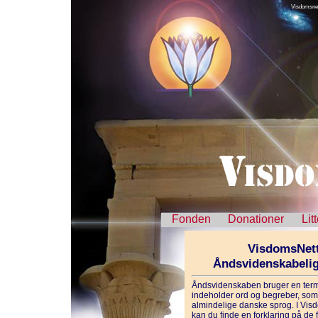
Visdomsnet
Fonden
Donationer
Lit
VisdomsNett
Åndsvidenskabeli
Åndsvidenskaben bruger en term
indeholder ord og begreber, som 
almindelige danske sprog. I Vis
kan du finde en forklaring på de f