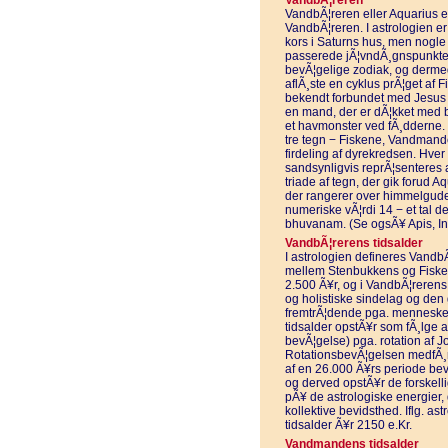
VandbÃ¦reren
VandbÃ¦reren eller Aquarius er
VandbÃ¦reren. I astrologien er 
kors i Saturns hus, men nogle
passerede jÃ¦vndÃ¸gnspunktet 
bevÃ¦gelige zodiak, og derme
aflÃ¸ste en cyklus prÃ¦get af
bekendt forbundet med Jesus 
en mand, der er dÃ¦kket med 
et havmonster ved fÃ¸dderne. 
tre tegn − Fiskene, Vandman
firdeling af dyrekredsen. Hver
sandsynligvis reprÃ¦senteres a
triade af tegn, der gik forud 
der rangerer over himmelguden
numeriske vÃ¦rdi 14 − et tal d
bhuvanam. (Se ogsÃ¥ Apis, I
VandbÃ¦rerens tidsalder
I astrologien defineres VandbÃ
mellem Stenbukkens og Fisken
2.500 Ã¥r, og i VandbÃ¦rerens 
og holistiske sindelag og den 
fremtrÃ¦dende pga. menneskeh
tidsalder opstÃ¥r som fÃ¸lge 
bevÃ¦gelse) pga. rotation af J
RotationsbevÃ¦gelsen medfÃ¸re
af en 26.000 Ã¥rs periode be
og derved opstÃ¥r de forskell
pÃ¥ de astrologiske energier
kollektive bevidsthed. Iflg. 
tidsalder Ã¥r 2150 e.Kr.
Vandmandens tidsalder