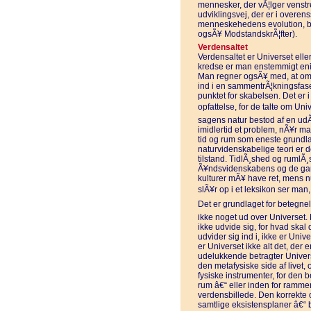
mennesker, der vÃ¦lger venst
udviklingsvej, der er i over
menneskehedens evolution, b
ogsÃ¥ ModstandskrÃ¦fter).
Verdensaltet
Verdensaltet er Universet ell
kredse er man enstemmigt enig
Man regner ogsÃ¥ med, at om 
ind i en sammentrÃ¦kningsfase, 
punktet for skabelsen. Det er
opfattelse, for de talte om Un
sagens natur bestod af en ud
imidlertid et problem, nÃ¥r 
tid og rum som eneste grundlag
naturvidenskabelige teori er d
tilstand. TidlÃ¸shed og rumlÃ¸
Ã¥ndsvidenskabens og de gam
kulturer mÃ¥ have ret, mens n
slÃ¥r op i et leksikon ser man, 
Det er grundlaget for betegnel
ikke noget ud over Universet. 
ikke udvide sig, for hvad skal 
udvider sig ind i, ikke er Univ
er Universet ikke alt det, der e
udelukkende betragter Univers
den metafysiske side af livet,
fysiske instrumenter, for den b
rum â€“ eller inden for ramme
verdensbillede. Den korrekte o
samtlige eksistensplaner â€“ 