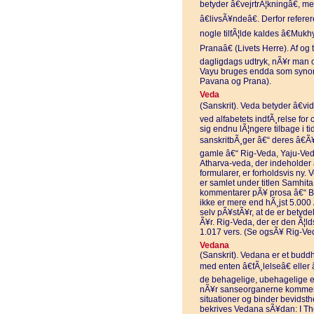
betyder â€vejrtrÃ¦kningâ€, 
â€livsÃ¥ndeâ€. Derfor referer
nogle tilfÃ¦lde kaldes â€Muk
Pranaâ€ (Livets Herre). Af og 
dagligdags udtryk, nÃ¥r man omt
Vayu bruges endda som syno
Pavana og Prana).
Veda
(Sanskrit). Veda betyder â€vi
ved alfabetets indfÃ¸relse for
sig endnu lÃ¦ngere tilbage i 
sanskritbÃ¸ger â€“ deres â€Ã
gamle â€“ Rig-Veda, Yaju-Ve
Atharva-veda, der indeholder 
formularer, er forholdsvis ny.
er samlet under titlen Samhit
kommentarer pÃ¥ prosa â€“ Br
ikke er mere end hÃ¸jst 5.00
selv pÃ¥stÃ¥r, at de er betyde
Ã¥r. Rig-Veda, der er den Ã¦ld
1.017 vers. (Se ogsÃ¥ Rig-Ve
Vedana
(Sanskrit). Vedana er et buddhi
med enten â€fÃ¸lelseâ€ eller 
de behagelige, ubehagelige el
nÃ¥r sanseorganerne kommer 
situationer og binder bevidsth
bekrives Vedana sÃ¥dan: I T