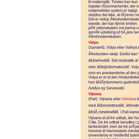
til matematik. Tvivlen kan kun
logiske rÃ¦sonnementer, der er
matematiske system er rigtigt.
skyldes det ikke, at lÃ¦reren h
Det er netop Ã¥ndsvidenskab
eneste, der kan fjerne tvivlen
pÃ¥ videnskaben om karma og r
opnÃ¥ udvikling af hÃ¸jere be
Ã¥ndsvidenskaben.
Vidya
(Sanskrit). Vidya eller Vidhya
Ã¥ndsviden-skab. Derfor kan Vi
â€klarhedâ€. Det modsatte af
eller â€fejlinformationâ€. Vi
som en anerkendelse af den pu
Vidya er et af den hinduistis
hun â€lÃ¦rdommens gudindeâ€
Avidya og Saraswati).
Vijnana
(Pali). Vijnana eller
Vinnana
b
med â€bevidsthedâ€, â€livskra
â€dÃ¸mmekraftâ€. I Pali-kano
Vijnana et af tre udtryk, der 
Citta. De tre udtryk benyttes i
tankesindet, men de tre prÃ¦se
henvise til menneskets menta
anvendelse er imidlertid tydelig