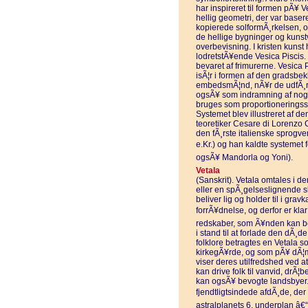
har inspireret til formen pÃ¥ 
hellig geometri, der var baser
kopierede solformÃ¸rkelsen, o
de hellige bygninger og kunstvÃ
overbevisning. I kristen kunst
lodretstÃ¥ende Vesica Piscis.
bevaret af frimurerne. Vesica P
isÃ¦r i formen af den gradsbek
embedsmÃ¦nd, nÃ¥r de udfÃ¸rer
ogsÃ¥ som indramning af nogle
bruges som proportioneringssyst
Systemet blev illustreret af de
teoretiker Cesare di Lorenzo 
den fÃ¸rste italienske sprogv
e.Kr.) og han kaldte systemet f
ogsÃ¥ Mandorla og Yoni).
Vetala
(Sanskrit). Vetala omtales i d
eller en spÃ¸gelseslignende s
beliver lig og holder til i grav
forrÃ¥dnelse, og derfor er klar
redskaber, som Ã¥nden kan be
i stand til at forlade den dÃ¸de 
folklore betragtes en Vetala 
kirkegÃ¥rde, og som pÃ¥ dÃ¦m
viser deres utilfredshed ved 
kan drive folk til vanvid, drÃ¦
kan ogsÃ¥ bevogte landsbyer.
fjendtligtsindede afdÃ¸de, der
astralplanets 6. underplan â€“