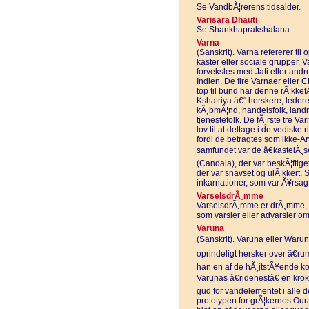
Se VandbÃ¦rerens tidsalder.
Varisara Dhauti
Se Shankhaprakshalana.
Varna
(Sanskrit). Varna refererer til
kaster eller sociale grupper. 
forveksles med Jati eller andr
Indien. De fire Varnaer eller 
top til bund har denne rÃ¦kkef
Kshatriya â€“ herskere, leder
kÃ¸bmÃ¦nd, handelsfolk, land
tjenestefolk. De fÃ¸rste tre Va
lov til at deltage i de vediske
fordi de betragtes som ikke-A
samfundet var de â€kastelÃ¸s
(Candala), der var beskÃ¦ftige
der var snavset og ulÃ¦kkert. 
inkarnationer, som var Ã¥rsag t
VarselsdrÃ¸mme
VarselsdrÃ¸mme er drÃ¸mme, s
som varsler eller advarsler
Varuna
(Sanskrit). Varuna eller Warun
oprindeligt hersker over â€ru
han en af de hÃ¸jtstÃ¥ende ko
Varunas â€ridehestâ€ en krok
gud for vandelementet i alle d
prototypen for grÃ¦kernes Our