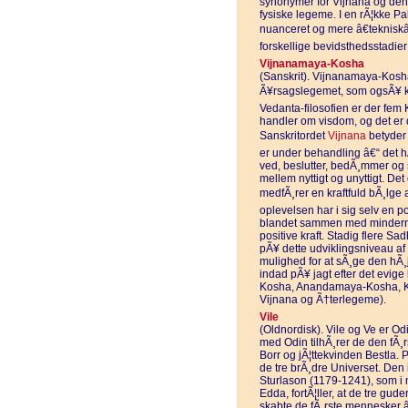
synonymer for Vijnana og den m
fysiske legeme. I en rÃ¦kke Pal
nuanceret og mere â€tekniskâ
forskellige bevidsthedsstadi
Vijnanamaya-Kosha
(Sanskrit). Vijnanamaya-Kosha
Ã¥rsagslegemet, som ogsÃ¥ ka
Vedanta-filosofien er der fem
handler om visdom, og det er
Sanskritordet
Vijnana
betyder 
er under behandling â€“ det hÃ
ved, beslutter, bedÃ¸mmer og
mellem nyttigt og unyttigt. D
medfÃ¸rer en kraftfuld bÃ¸lge a
oplevelsen har i sig selv en p
blandet sammen med minderne
positive kraft. Stadig flere S
pÃ¥ dette udviklingsniveau af 
mulighed for at sÃ¸ge den hÃ¸
indad pÃ¥ jagt efter det evi
Kosha, Anandamaya-Kosha, 
Vijnana og Ã†terlegeme).
Vile
(Oldnordisk). Vile og Ve er O
med Odin tilhÃ¸rer de den fÃ¸r
Borr og jÃ¦ttekvinden Bestla. 
de tre brÃ¸dre Universet. Den 
Sturlason (1179-1241), som i n
Edda, fortÃ¦ller, at de tre guder
skabte de fÃ¸rste mennesker â