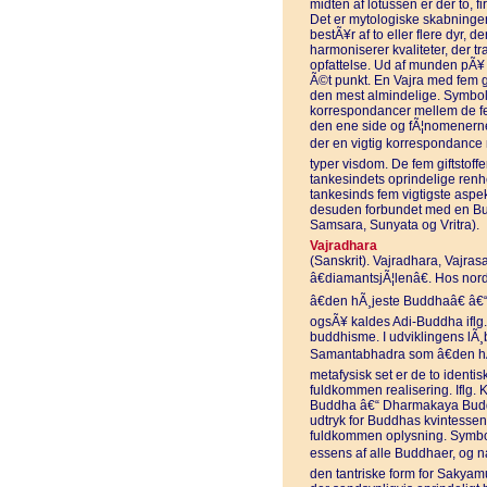
midten af lotussen er der to, 
Det er mytologiske skabninger, 
bestÃ¥r af to eller flere dyr, d
harmoniserer kvaliteter, der 
opfattelse. Ud af munden pÃ¥
Ã©t punkt. En Vajra med fem gr
den mest almindelige. Symbo
korrespondancer mellem de 
den ene side og fÃ¦nomenern
der en vigtig korrespondance m
typer visdom. De fem giftstoffer
tankesindets oprindelige ren
tankesinds fem vigtigste aspek
desuden forbundet med en Bud
Samsara, Sunyata og Vritra).
Vajradhara
(Sanskrit). Vajradhara, Vajras
â€diamantsjÃ¦lenâ€. Hos nor
â€den hÃ¸jeste Buddhaâ€ â€
ogsÃ¥ kaldes Adi-Buddha iflg.
buddhisme. I udviklingens lÃ¸
Samantabhadra som â€den hÃ
metafysisk set er de to ident
fuldkommen realisering. Iflg.
Buddha â€“ Dharmakaya Buddh
udtryk for Buddhas kvintesse
fuldkommen oplysning. Symbol
essens af alle Buddhaer, og na
den tantriske form for Sakyam