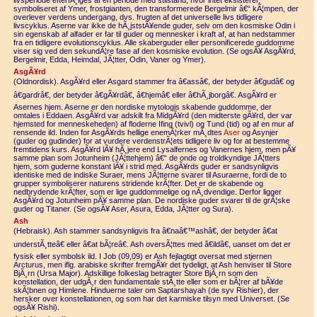
livsperiode efterfÃ¸lges af en periode med stilstand, hvor intet eksisterer,
symboliseret af Ymer, frostgianten, den transformerede Bergelmir â€“ kÃ¦mpen, der
overlever verdens undergang, dvs. frugten af det universelle livs tidligere
livscyklus. Aserne var ikke de hÃ¸jststÃ¥ende guder, selv om den kosmiske Odin i
sin egenskab af alfader er far til guder og mennesker i kraft af, at han nedstammer
fra en tidligere evolutionscyklus. Alle skaberguder eller personificerede guddomme
viser sig ved den sekundÃ¦re fase af den kosmiske evolution. (Se ogsÃ¥ AsgÃ¥rd,
Bergelmir, Edda, Heimdal, JÃ¦tter, Odin, Vaner og Ymer).
AsgÃ¥rd
(Oldnordisk). AsgÃ¥rd eller Asgard stammer fra â€assâ€, der betyder â€gudâ€ og
â€gardrâ€, der betyder â€gÃ¥rdâ€, â€hjemâ€ eller â€hÃ¸jborgâ€. AsgÃ¥rd er
Asernes hjem. Aserne er den nordiske mytologis skabende guddomme, der
omtales i Eddaen. AsgÃ¥rd var adskilt fra MidgÃ¥rd (den midterste gÃ¥rd, der var
hjemsted for menneskeheden) af floderne Ifing (tvivl) og Tund (tid) og af en mur af
rensende ild. Inden for AsgÃ¥rds hellige enemÃ¦rker mÃ¸dtes
Aser
og Asynjer
(guder og gudinder) for at vurdere verdenstrÃ¦ets tidligere liv og for at bestemme
fremtidens kurs. AsgÃ¥rd lÃ¥ hÃ¸jere end Lysalfernes og Vanernes hjem, men pÃ¥
samme plan som Jotunheim (JÃ¦ttehjem) â€“ de onde og troldkyndige JÃ¦tters
hjem, som guderne konstant lÃ¥ i strid med. AsgÃ¥rds guder er sandsynligvis
identiske med de indiske Suraer, mens JÃ¦tterne svarer til Asuraerne, fordi de to
grupper symboliserer naturens stridende krÃ¦fter. Det er de skabende og
nedbrydende krÃ¦fter, som er lige guddommelige og nÃ¸dvendige. Derfor ligger
AsgÃ¥rd og Jotunheim pÃ¥ samme plan. De nordiske guder svarer til de grÃ¦ske
guder og Titaner. (Se ogsÃ¥ Aser, Asura, Edda, JÃ¦tter og Sura).
Ash
(Hebraisk). Ash stammer sandsynligvis fra â€naâ€™ashâ€, der betyder â€at
understÃ¸tteâ€ eller â€at bÃ¦reâ€. Ash oversÃ¦ttes med â€ildâ€, uanset om det er
fysisk eller symbolsk ild. I Job (09,09) er Ash fejlagtigt oversat med stjernen
Arcturus, men iflg. arabiske skrifter fremgÃ¥r det tydeligt, at Ash henviser til Store
BjÃ¸rn (Ursa Major). Adskillige folkeslag betragter Store BjÃ¸rn som den
konstellation, der udgÃ¸r den fundamentale stÃ¸tte eller som er bÃ¦rer af bÃ¥de
skÃ¦bnen og Himlene. Hinduerne taler om Saptarshayah (de syv Rishier), der
hersker over konstellationen, og som har det karmiske tilsyn med Universet. (Se
ogsÃ¥ Rishi).