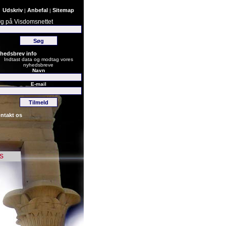
Udskriv
Anbefal
Sitemap
|
|
g på Visdomsnettet
hedsbrev info
Indtast data og modtag vores
nyhedsbreve
Navn
E-mail
ntakt os
s