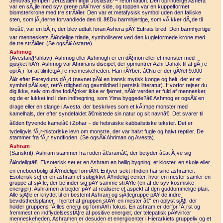
Jehovas tempel i Jerusalem indtil Josiasâ€™ reformation. Den oprindelige Ashera
var en sÃ¸jle med syv grene pÃ¥ hver side, og toppen var en kuppelformet
blomsterkrone med tre strÃ¥ler. Den var et metafysisk symbol uden den falliske
sten, som jÃ¸derne forvandlede den til. â€Du barmhjertige, som vÃ¦kker dÃ¸de til
liveâ€, var en bÃ¸n, der blev udtalt foran Ashera pÃ¥ Eufrats bred. Den barmhjertige
var menneskets Ã¥ndelige triade, symboliseret ved den kugleformede krone med
de tre strÃ¥ler. (Se ogsÃ¥ Astarte)
Ashmog
(Avestan/Pahlavi). Ashmog eller Ashmogh er en dÃ¦mon eller et monster med
pjusket hÃ¥r. Ashmog var Ahrimans discipel, der opmuntrer Azhi-Dahak til at gÃ¸re
oprÃ¸r for at tilintetgÃ¸re menneskeheden. Han rÃ¥ber: â€Nu er der gÃ¥et 9.000
Ã¥r efter Fereyduns dÃ¸d (navnet pÃ¥ en iransk mytisk konge og helt, der er et
symbol pÃ¥ sejr, retfÃ¦rdighed og gavmildhed i persisk litteratur). Hvorfor rejser du
dig ikke, selv om dine fodlÃ¦nker ikke er fjernet, nÃ¥r verden er fuld af mennesker,
og de er lukket ind i den indhegning, som Yima byggede?â€ Ashmog er ogsÃ¥ en
drage eller en slange i Avesta, der beskrives som et kÃ¦mpe monster med
kamelhals, der efter syndefaldet â€mistede sin natur og sit navnâ€. Det svarer til
â€den flyvende kamelâ€ i Zohar − de hebraiske kabbalistiske tekster. Det er
tydeligvis fÃ¸r-historiske levn om monstre, der var halvt fugle og halvt reptiler. De
stammer fra fÃ¸r syndfloden. (Se ogsÃ¥ Ahriman og Avesta).
Ashram
(Sanskrit). Ashram stammer fra roden â€sramâ€, der betyder â€at Ã¸ve sig
Ã¥ndeligtâ€. Eksoterisk set er en Ashram en hellig bygning, et kloster, en skole eller
en eneboerbolig til Ã¥ndelige formÃ¥l. Enhver sekt i Indien har sine ashramer.
Esoterisk set er en ashram et subjektivt Ã¥ndeligt center, hvor en mester samler en
gruppe af sjÃ¦le, der befinder sig pÃ¥ samme strÃ¥le (en af de syv kosmiske
energier). Ashramen arbejder pÃ¥ at realisere et aspekt af den guddommelige plan.
Alle sjÃ¦le er knyttet til en bestemt Ashram og sjÃ¦legruppe pÃ¥ de indre
bevidsthedsplaner. I hjertet af gruppen stÃ¥r en mester â€“ en oplyst sjÃ¦l, der
holder gruppens fÃ¦lles energi og formÃ¥l i fokus. En ashram er derfor fÃ¸rst og
fremmest en indflydelsessfÃ¦re af positive energier, der telepatisk pÃ¥virker
menneskeheden. Ashramen er desuden et energicenter i Hierarkiets gruppeliv og et