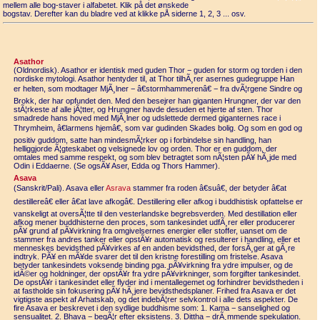
mellem alle bog-staver i alfabetet. Klik på det ønskede
bogstav. Derefter kan du bladre ved at klikke pÅ siderne 1, 2, 3 ... osv.
Asathor
(Oldnordisk). Asathor er identisk med guden Thor − guden for storm og torden i den
nordiske mytologi. Asathor hentyder til, at Thor tilhÃ¸rer asernes gudegruppe Han
er helten, som modtager MjÃ¸lner − â€stormhammerenâ€ − fra dvÃ¦rgene Sindre og
Brokk, der har opfundet den. Med den besejrer han giganten Hrungner, der var den
stÃ¦rkeste af alle jÃ¦tter, og Hrungner havde desuden et hjerte af sten. Thor
smadrede hans hoved med MjÃ¸lner og udslettede dermed giganternes race i
Thrymheim, â€larmens hjemâ€, som var gudinden Skades bolig. Og som en god og
positiv guddom, satte han mindesmÃ¦rker op i forbindelse sin handling, han
helliggjorde Ã¦gteskabet og velsignede lov og orden. Thor er en guddom, der
omtales med samme respekt, og som blev betragtet som nÃ¦sten pÃ¥ hÃ¸jde med
Odin i Eddaerne. (Se ogsÃ¥ Aser, Edda og Thors Hammer).
Asava
(Sanskrit/Pali). Asava eller
Asrava
stammer fra roden â€suâ€, der betyder â€at
destillereâ€ eller â€at lave afkogâ€. Destillering eller afkog i buddhistisk opfattelse er
vanskeligt at oversÃ¦tte til den vesterlandske begrebsverden. Med destillation eller
afkog mener buddhisterne den proces, som tankesindet udfÃ¸rer eller producerer
pÃ¥ grund af pÃ¥virkning fra omgivelsernes energier eller stoffer, uanset om de
stammer fra andres tanker eller opstÃ¥r automatisk og resulterer i handling, eller et
menneskes bevidsthed pÃ¥virkes af en anden bevidsthed, der forsÃ¸ger at gÃ¸re
indtryk. PÃ¥ en mÃ¥de svarer det til den kristne forestilling om fristelse. Asava
betyder tankesindets voksende binding pga. pÃ¥virkning fra ydre impulser, og de
idÃ©er og holdninger, der opstÃ¥r fra ydre pÃ¥virkninger, som forgifter tankesindet.
De opstÃ¥r i tankesindet eller flyder ind i mentallegemet og forhindrer bevidstheden i
at fastholde sin fokusering pÃ¥ hÃ¸jere bevidsthedsplaner. Frihed fra Asava er det
vigtigste aspekt af Arhatskab, og det indebÃ¦rer selvkontrol i alle dets aspekter. De
fire Asava er beskrevet i den sydlige buddhisme som: 1. Kama − sanselighed og
sensualitet. 2. Bhava − begÃ¦r efter eksistens. 3. Dittha − drÃ¸mmende spekulation.