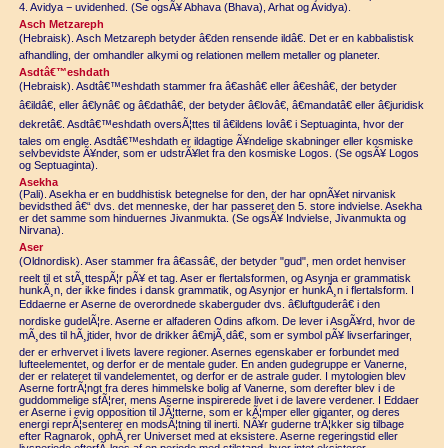
4. Avidya − uvidenhed. (Se ogsÃ¥ Abhava (Bhava), Arhat og Avidya).
Asch Metzareph
(Hebraisk). Asch Metzareph betyder â€den rensende ildâ€. Det er en kabbalistisk
afhandling, der omhandler alkymi og relationen mellem metaller og planeter.
Asdtâ€™eshdath
(Hebraisk). Asdtâ€™eshdath stammer fra â€ashâ€ eller â€eshâ€, der betyder
â€ildâ€, eller â€lynâ€ og â€dathâ€, der betyder â€lovâ€, â€mandatâ€ eller â€juridisk
dekretâ€. Asdtâ€™eshdath oversÃ¦ttes til â€ildens lovâ€ i Septuaginta, hvor der
tales om engle. Asdtâ€™eshdath er ildagtige Ã¥ndelige skabninger eller kosmiske
selvbevidste Ã¥nder, som er udstrÃ¥let fra den kosmiske Logos. (Se ogsÃ¥ Logos
og Septuaginta).
Asekha
(Pali). Asekha er en buddhistisk betegnelse for den, der har opnÃ¥et nirvanisk
bevidsthed â€“ dvs. det menneske, der har passeret den 5. store indvielse. Asekha
er det samme som hinduernes Jivanmukta. (Se ogsÃ¥ Indvielse, Jivanmukta og
Nirvana).
Aser
(Oldnordisk). Aser stammer fra â€assâ€, der betyder "gud", men ordet henviser
reelt til et stÃ¸ttespÃ¦r pÃ¥ et tag. Aser er flertalsformen, og Asynja er grammatisk
hunkÃ¸n, der ikke findes i dansk grammatik, og Asynjor er hunkÃ¸n i flertalsform. I
Eddaerne er Aserne de overordnede skaberguder dvs. â€luftguderâ€ i den
nordiske gudelÃ¦re. Aserne er alfaderen Odins afkom. De lever i AsgÃ¥rd, hvor de
mÃ¸des til hÃ¸jtider, hvor de drikker â€mjÃ¸dâ€, som er symbol pÃ¥ livserfaringer,
der er erhvervet i livets lavere regioner. Asernes egenskaber er forbundet med
lufteelementet, og derfor er de mentale guder. En anden gudegruppe er Vanerne,
der er relateret til vandelementet, og derfor er de astrale guder. I mytologien blev
Aserne fortrÃ¦ngt fra deres himmelske bolig af Vanerne, som derefter blev i de
guddommelige sfÃ¦rer, mens Aserne inspirerede livet i de lavere verdener. I Eddaer
er Aserne i evig opposition til JÃ¦tterne, som er kÃ¦mper eller giganter, og deres
energi reprÃ¦senterer en modsÃ¦tning til inerti. NÃ¥r guderne trÃ¦kker sig tilbage
efter Ragnarok, ophÃ¸rer Universet med at eksistere. Aserne regeringstid eller