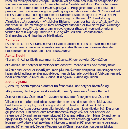
redskab for inspiration i verden. I oldtiden var Ashram desuden en betegnelse for
fire perioder i en bramins strÃ¦ben efter indre Ã¥ndelig udvikling. De fire Ashramer
var: 1. Den studerende eller Brahmacharya. 2. Boligejeren eller Grihastha − den
periode, hvor braminen var gift og pÃ¥tog sig sin rolle i samfundet. 3. Afsondrethed
eller Vanaprastha − den periode, hvor braminen levede isoleret i en Vana (skov).
Det var en periode med Ã¥ndelig refleksion og meditation pÃ¥ filosofiske og
Ã¥ndelige spÃ¸rgsmÃ¥l. 4. Afkald eller Bhikshu − den, der har givet afkald pÃ¥ alle
adspredelse i det verdslige liv, fordi opmÃ¦rksomheden er fokuseret pÃ¥ Ã¥ndelige
anliggender, ogsÃ¥ selv om braminen evt. vender tilbage til menneskehedens
verden for at hjÃ¦lpe og undervise. (Se ogsÃ¥ Bhikshu, Brahmasrama,
Brahmacharya, Grihastha og Meditation).
Ashrama
(Sanskrit). Ordet Ashrama henviser i yogatraditionen til et sted, hvor mennesker
lever sammen i overensstemmelse med yogatraditionen. Ashrama er desuden
betegnelsen for et livsstadie. (Se ogsÃ¥ Ashram).
Ashta-Siddhi
(Sanskrit). Ashta-Siddhi stammer fra â€ashtaâ€, der betyder â€otteâ€ og
â€siddhiâ€, der betyder â€metafysiske evnerâ€. Menneskets otte metafysiske
krÃ¦fter eller evner er medfÃ¸dte, men pÃ¥ nuvÃ¦rende tidspunkt i udviklingen er de
i almindelighed latente eller uudviklede, men de kan alle udvikles til fuldkommenhed,
nÃ¥r et menneske bliver en Buddha. (Se ogsÃ¥ Buddha og Siddhi).
Ashta-Vijnana
(Sanskrit). Ashta-Vijnana stammer fra â€ashtaâ€, der betyder â€otteâ€ og
â€vijnanaâ€, der betyder â€at kendeâ€, men Vijnana oversÃ¦ttes ofte med
â€bevidsthedâ€, â€livskraftâ€, â€tankesindâ€ eller â€dÃ¸mmekraftâ€. Ashta-
Vijnana er otte eller ottefoldige evner, der benyttes i de esoteriske Mahayana-
buddhistiske arbejder, for at betegne det, der i hinduistisk filosofi kaldes
Jnanendriya (sanseorganerne eller bevidst eksistens i legemliggjort liv). Det er en
gruppe evner, funktioner eller bevidsthedsmÃ¦ssige krÃ¦fter, der har direkte
reference til Skandhaerne (egenskaber) i Brahmana-filosofien. Mens Skandhaerne
spÃ¦nder fra de hÃ¸jeste og ned til og inklusive det astrale og fysisk-Ã¦teriske
legeme, sÃ¥ udgÃ¸r Ashta-Vijnana ikke desto mindre â€“ nÃ¥r evnerne betragtes
samlet â€“ en enhed. Det er Ã¥ndens og sjÃ¦lens redskaber, og derfor â€skal