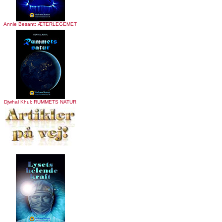
Annie Besant: ÆTERLEGEMET
Djwhal Khul: RUMMETS NATUR