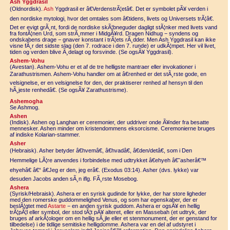
Ash Yggdrasil
(Oldnordisk).
Ash
Yggdrasil er â€VerdenstrÃ¦etâ€. Det er symbolet pÃ¥ verden i
den nordiske mytologi, hvor det omtales som â€tidens, livets og Universets trÃ¦â€.
Det er evigt grÃ¸nt, fordi de nordiske skÃ¦bneguder dagligt stÃ¦nker med livets vand
fra fontÃ¦nen Urd, som strÃ¸mmer i MidgÃ¥rd. Dragen Nidhug − syndens og
ondskabens drage − gnaver konstant i trÃ¦ets rÃ¸dder. Men Ash Yggdrasil kan ikke
visne fÃ¸r det sidste slag (den 7. rodrace i den 7. runde) er udkÃ¦mpet. Her vil livet,
tiden og verden blive Ã¸delagt og forsvinde. (Se ogsÃ¥ Yggdrasil).
Ashem-Vohu
(Avestan). Ashem-Vohu er et af de tre helligste mantraer eller invokationer i
Zarathustrismen. Ashem-Vohu handler om at â€renhed er det stÃ¸rste gode, en
velsignelse, er en velsignelse for den, der praktiserer renhed af hensyn til den
hÃ¸jeste renhedâ€. (Se ogsÃ¥ Zarathustrisme).
Ashemogha
Se Ashmog.
Ashen
(Indisk). Ashen og Langhan er ceremonier, der uddriver onde Ã¥nder fra besatte
mennesker. Ashen minder om kristendommens eksorcisme. Ceremonierne bruges
af indiske Kolarian-stammer.
Asher
(Hebraisk). Asher betyder â€hvemâ€, â€hvadâ€, â€den/detâ€, som i Den
Hemmelige LÃ¦re anvendes i forbindelse med udtrykket â€ehyeh â€˜asherâ€™
ehyehâ€ â€“ â€Jeg er den, jeg erâ€. (Exodus 03:14). Asher (dvs. lykke) var
desuden Jacobs anden sÃ¸n iflg. FÃ¸rste Mosebog.
Ashera
(Syrisk/Hebraisk). Ashera er en syrisk gudinde for lykke, der har store ligheder
med den romerske guddommelighed Venus, og som har egenskaber, der er
beslÃ¦gtet med
Astarte
− en anden syrisk guddom. Ashera er ogsÃ¥ en hellig
trÃ¦pÃ¦l eller symbol, der stod tÃ¦t pÃ¥ alteret, eller en Massebah (et udtryk, der
bruges af arkÃ¦ologer om en hellig sÃ¸jle eller et stenmonument, der er genstand for
tilbedelse) i de tidlige semitiske helligdomme. Ashera var en del af udstyret i