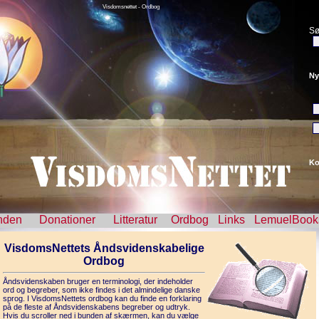
Visdomsnettet - Ordbog
Sø
Ny
Ko
nden
Donationer
Litteratur
Ordbog
Links
LemuelBook
VisdomsNettets Åndsvidenskabelige
Ordbog
Åndsvidenskaben bruger en terminologi, der indeholder
ord og begreber, som ikke findes i det almindelige danske
sprog. I VisdomsNettets ordbog kan du finde en forklaring
på de fleste af Åndsvidenskabens begreber og udtryk.
Hvis du scroller ned i bunden af skærmen, kan du vælge