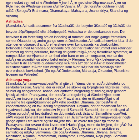
mennesket se med sine Ã¥ndelige Ã¸jne, hÃ¸re med sine Dharmakaya-Ã¸rer og
fÃ¸le med de Ã¥ndelige sanser i Ashta-Vijnana, fÃ¸r det forstÃ¥r doktrinen fuldt
udâ€. (Se ogsÃ¥ Brahmana, Dharmakaya, Mahayana, Jnanendriya, Skandha og
Vijnana).
Ashtadisa
(Sanskrit). Ashtadisa stammer fra â€ashtaâ€, der betyder â€otteâ€ og â€disâ€, der
betyder â€pÃ¥pegeâ€ eller â€udpegeâ€. Ashtadisa er det ottekantede rum. Det
henviser til en forestilling om en inddeling af rummet, der nogle gange fremstilles
som et Oktaeder og andre gange som et Dodekaeder. Ashtadisa henviser bl.a. til de
otte, der er udpeget til at vÃ¦re herskere over kompassets kardinalpunkter. I
forbindelse med Ashtadisa og lignende ord, der har relation til rummet eller retninger
i rummet og deres herskere, fastslog de gamle religiÃ¸se og filosofiske systemer, at
rummet ikke reprÃ¦senterer tomhed eller bare er en tom container, men at det
udgÃ¸r en gigantisk og ubegribeligt enhed − Pleroma (en grÃ¦sk betegnelse, der
henviser til de samlede guddommelige krÃ¦fter) â€“ der bestÃ¥r af bevidstheder,
eksistensplaner, sfÃ¦rer eller verdener, som hver isÃ¦r har sin Maharaja eller
overordnede bevidsthed. (Se ogsÃ¥ Dodekaeder, Maharaja, Oktaeder, Platoniske
legemer og Polyeder).
Ashtanga-yoga
(Sanskrit). Ashtanga-yoga bestÃ¥r af otte trin: Yama, der er adfÃ¦rdskodeks og
selvbeherskelse. Niyama, der er religiÃ¸se skikke og forpligtelser til praksis, f.eks.
studier og hengivenhed. Asana, der omfatter integrering af sind og krop gennem
fysisk aktivitet. Pranayama, der bestÃ¥r af regulering af Ã¥ndedrÃ¦ttet, som
medfÃ¸rer integrering af sind og krop. Pratyahara, der er tilbagetrÃ¦kning af
sanserne fra opmÃ¦rksomhed pÃ¥ ydre objekter. Dharana, der bestÃ¥r af
koncentration og en fokusering af tankesindet. Dhyana, der er meditation â€“ en
indadvendt aktivitet, der ultimativt fÃ¸rer til Samadhi. Samadhi, der er en tilstand af
vÃ¦ren og ophÃ¸jet bevidsthed i en dyb metafysisk tilstand. Samadhi er opnÃ¥et,
nÃ¥r yogien konstant ser Paramatman i sit Jivatma-hjerte. Ashtanga-yoga er nogle
gange opdelt i fire lavere og fire hÃ¸jere trin. De lavere trin gÃ¥r fra Yama til
Pranayama, der svarer til de lavere trin i Hatha Yoga, mens de hÃ¸jere, der gÃ¥r fra
Pratyahara til Samadhi svarer til Raja Yoga. De Ã¸verste tre trin praktiseres
samtidig og udgÃ¸r Samyama. (Se ogsÃ¥ Asana, Dharana, Dhyana, Jivatma,
Meditation, Niyama, Paramatman, Pranayama, Pratyahara, Raja-yoga, Samadhi,
Samyama og Yama).