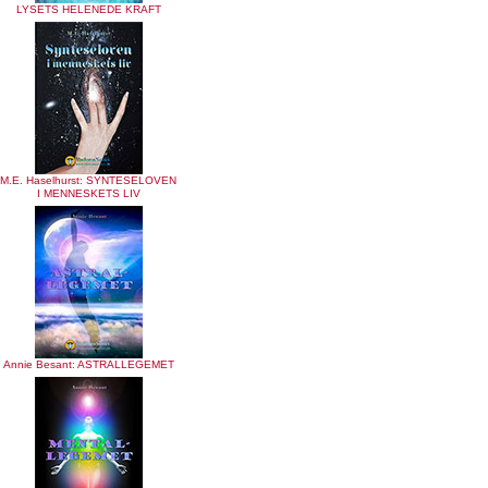
LYSETS HELENEDE KRAFT
M.E. Haselhurst: SYNTESELOVEN
I MENNESKETS LIV
Annie Besant: ASTRALLEGEMET