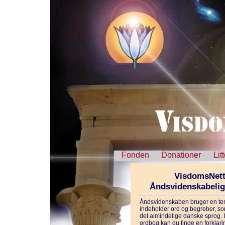
Fonden
Donationer
Lit
VisdomsNett
Åndsvidenskabeli
Åndsvidenskaben bruger en ter
indeholder ord og begreber, som
det almindelige danske sprog. 
ordbog kan du finde en forklarin