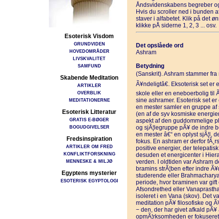
Åndsvidenskabens begreber og
Hvis du scroller ned i bunden 
staver i alfabetet. Klik på det 
klikke pÅ siderne 1, 2, 3 ... osv.
Esoterisk Visdom
GRUNDVIDEN
Det opslåede ord
HOVEDOMRÅDER
Ashram
LIVSKVALITET
Betydning
SAMFUND
(Sanskrit). Ashram stammer fra 
Skabende Meditation
Ã¥ndeligtâ€. Eksoterisk set er 
ARTIKLER
OVERBLIK
skole eller en eneboerbolig til 
sine ashramer. Esoterisk set er 
MEDITATIONERNE
en mester samler en gruppe af 
Esoterisk Litteratur
(en af de syv kosmiske energier
GRATIS E-BØGER
aspekt af den guddommelige plan
BOGUDGIVELSER
og sjÃ¦legruppe pÃ¥ de indre be
en mester â€“ en oplyst sjÃ¦l, d
Fredsinspiration
fokus. En ashram er derfor fÃ¸r
ARTIKLER OM FRED
positive energier, der telepat
KONFLIKTFORSKNING
desuden et energicenter i Hierar
MENNESKE & MILJØ
verden. I oldtiden var Ashram d
bramins strÃ¦ben efter indre Ã¥
Egyptens mysterier
studerende eller Brahmacharya.
ESOTERISK EGYPTOLOGI
periode, hvor braminen var gift 
Afsondrethed eller Vanaprasth
isoleret i en Vana (skov). Det 
meditation pÃ¥ filosofiske og Ã
− den, der har givet afkald pÃ¥ a
opmÃ¦rksomheden er fokuseret