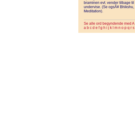
braminen evt. vender tilbage t
undervise. (Se ogsÃ¥ Bhikshu
Meditation).
Se alle ord begyndende med A
a
b
c
d
e
f
g
h
i
j
k
l
m
n
o
p
q
r
s