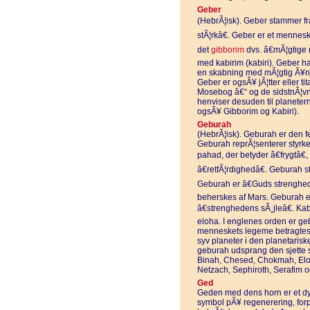
Geber
(HebrÃ¦isk). Geber stammer fra
stÃ¦rkâ€. Geber er et mennesk
det
gibborim
dvs. â€mÃ¦gtige 
med kabirim (kabiri). Geber ha
en skabning med mÃ¦gtig Ã¥nde
Geber er ogsÃ¥ jÃ¦tter eller t
Mosebog â€“ og de sidstnÃ¦vnt
henviser desuden til planeter
ogsÃ¥ Gibborim og Kabiri).
Geburah
(HebrÃ¦isk). Geburah er den f
Geburah reprÃ¦senterer styrk
pahad, der betyder â€frygtâ€,
â€retfÃ¦rdighedâ€. Geburah 
Geburah er â€Guds strenghedâ
beherskes af Mars. Geburah er
â€strenghedens sÃ¸jleâ€. K
eloha. I englenes orden er ge
menneskets legeme betragtes g
syv planeter i den planetarisk
geburah udsprang den sjette s
Binah, Chesed, Chokmah, Eloh
Netzach, Sephiroth, Serafim o
Ged
Geden med dens horn er et dyr
symbol pÃ¥ regenerering, forpl