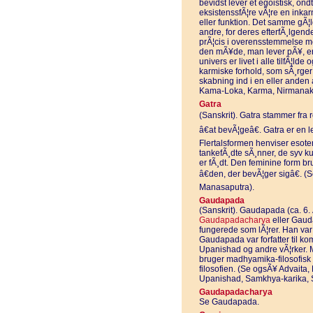
bevidst lever et egoistisk, ondt
eksistenssfÃ¦re vÃ¦re en inka
eller funktion. Det samme gÃ¦
andre, for deres efterfÃ¸lgend
prÃ¦cis i overensstemmelse m
den mÃ¥de, man lever pÃ¥, er
univers er livet i alle tilfÃ¦ld
karmiske forhold, som sÃ¸rger f
skabning ind i en eller anden
Kama-Loka, Karma, Nirmanaka
Gatra
(Sanskrit). Gatra stammer fra r
â€at bevÃ¦geâ€. Gatra er en 
Flertalsformen henviser esoter
tankefÃ¸dte sÃ¸nner, de syv 
er fÃ¸dt. Den feminine form 
â€den, der bevÃ¦ger sigâ€.
Manasaputra).
Gaudapada
(Sanskrit). Gaudapada (ca. 6.
Gaudapadacharya
eller Gaud
fungerede som lÃ¦rer. Han var S
Gaudapada var forfatter til 
Upanishad og andre vÃ¦rker. 
bruger madhyamika-filosofisk 
filosofien. (Se ogsÃ¥ Advait
Upanishad, Samkhya-karika, 
Gaudapadacharya
Se Gaudapada.