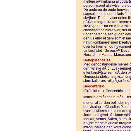
mellem pÃ¥virkning af godarte
personificeret af skytsengle o
De gode og de onde henviser t
samspil med menneskets frie 
skÃ¦bne. De henviser enten til 
pÃ¥virkningen fra den lavere 
stÃ¥r genius for en vifte af s
chohanernes hierarkier, der a
under betegnelsen guder, deva
genius eller et geni som et m
natur kombineret med kreative e
over for hjernen og hukommels
tankesindet. (Se ogsÃ¥ Deva,
Hera, Jinn, Manas, Manasapu
Genopstandelse
Med genopstandelse menes der 
den fysiske dÃ¸d. Et eksempel
efter korsfÃ¦stelsen, dÃ¸den p
Genopstandelsens mysterium har
store kulturers religiÃ¸se fors
Geocentrisk
(GrÃ¦sk/latin). Geocentrisk bes
latinske ord â€centrumâ€. De
mener, at Jorden befinder sig
henvisning til Claudius Ptol
overensstemmelse med den ga
Jorden omgivet af ti koncentris
Merkur, Venus, Solen, Mars, Ju
hÃ¸jde for de faktuelle urege
introducerede han korrektione