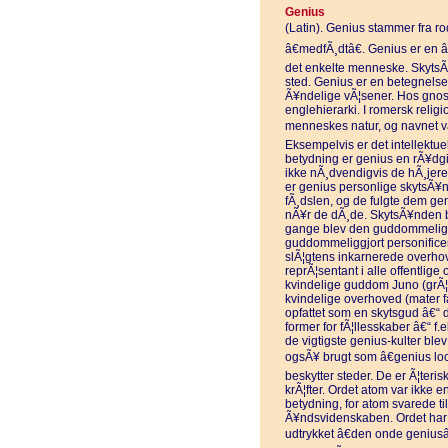
Genius
(Latin). Genius stammer fra rod
â€medfÃ¸dtâ€. Genius er en 
det enkelte menneske. SkytsÃ
sted. Genius er en betegnelse
Ã¥ndelige vÃ¦sener. Hos gnost
englehierarki. I romersk religi
menneskes natur, og navnet var
Eksempelvis er det intellektu
betydning er genius en rÃ¥d
ikke nÃ¸dvendigvis de hÃ¸jere
er genius personlige skytsÃ¥n
fÃ¸dslen, og de fulgte dem ge
nÃ¥r de dÃ¸de. SkytsÃ¥nden bl
gange blev den guddommeliggjo
guddommeliggjort personificeri
slÃ¦gtens inkarnerede overhove
reprÃ¦sentant i alle offentlig
kvindelige guddom Juno (grÃ¦ke
kvindelige overhoved (mater f
opfattet som en skytsgud â€“ d
former for fÃ¦llesskaber â€“ f
de vigtigste genius-kulter blev
ogsÃ¥ brugt som â€genius lo
beskytter steder. De er Ã¦teris
krÃ¦fter. Ordet atom var ikke e
betydning, for atom svarede til 
Ã¥ndsvidenskaben. Ordet har 
udtrykket â€den onde geniusâ€