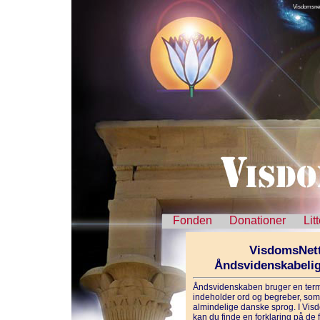
Visdomsnet
Fonden
Donationer
Lit
VisdomsNett
Åndsvidenskabeli
Åndsvidenskaben bruger en term
indeholder ord og begreber, som 
almindelige danske sprog. I Vis
kan du finde en forklaring på de f