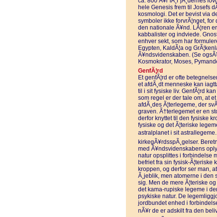
ca. 800 Ã¥r fÃ¸r jÃ¸dernes lovg
hele Genesis frem til Josefs dÃ
kosmologi. Det er bevist via de
symboler ikke forvrÃ¦nget, for 
den nationale Ã¥nd. LÃ¦ren er s
kabbalister og indviede. Gnos
enhver sekt, som har formuler
Egypten, KaldÃ¦a og GrÃ¦kenla
Ã¥ndsvidenskaben. (Se ogsÃ¥
Kosmokrator, Moses, Pymande
GenfÃ¦rd
Et genfÃ¦rd er ofte betegnelse
et afdÃ¸dt menneske kan iagtt
til i sit fysiske liv. GenfÃ¦rd
som regel er der tale om, at 
afdÃ¸des Ã¦terlegeme, der svÃ¦
graven. Ã†terlegemet er en sto
derfor knyttet til den fysiske 
fysiske og det Ã¦teriske lege
astralplanet i sit astrallegeme
kirkegÃ¥rdsspÃ¸gelser. Beret
med Ã¥ndsvidenskabens oply
natur opsplittes i forbindelse
befriet fra sin fysisk-Ã¦teriske
kroppen, og derfor ser man, at
Ã¸jeblik, men atomerne i den 
sig. Men de mere Ã¦teriske og h
det kama-rupiske legeme i den
psykiske natur. De legemliggj
jordbundet enhed i forbindel
nÃ¥r de er adskilt fra den bel