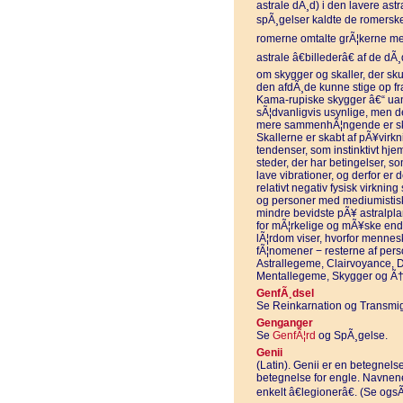
astrale dÃ¸d) i den lavere ast
spÃ¸gelser kaldte de romerske f
romerne omtalte grÃ¦kerne men
astrale â€billederâ€ af de dÃ
om skygger og skaller, der s
den afdÃ¸de kunne stige op fra
Kama-rupiske skygger â€“ uans
sÃ¦dvanligvis usynlige, men d
mere sammenhÃ¦ngende er skal
Skallerne er skabt af pÃ¥virkn
tendenser, som instinktivt hj
steder, der har betingelser,
lave vibrationer, og derfor er 
relativt negativ fysisk virkn
og personer med mediumistiske
mindre bevidste pÃ¥ astralpla
for mÃ¦rkelige og mÃ¥ske end
lÃ¦rdom viser, hvorfor mennesk
fÃ¦nomener − resterne af per
Astrallegeme, Clairvoyance,
Mentallegeme, Skygger og Ã†
GenfÃ¸dsel
Se Reinkarnation og Transmig
Genganger
Se
GenfÃ¦rd
og SpÃ¸gelse.
Genii
(Latin). Genii er en betegnels
betegnelse for engle. Navnen
enkelt â€legionerâ€. (Se og