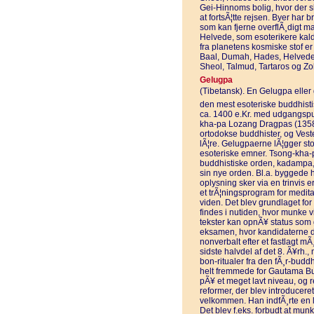
Gei-Hinnoms bolig, hvor der ska
at fortsÃ¦tte rejsen. Byer har 
som kan fjerne overflÃ¸digt 
Helvede, som esoterikere kalde
fra planetens kosmiske stof 
Baal, Dumah, Hades, Helved
Sheol, Talmud, Tartaros og Zo
Gelugpa
(Tibetansk). En Gelugpa eller
den mest esoteriske buddhisti
ca. 1400 e.Kr. med udgangspu
kha-pa Lozang Dragpas (1358-
ortodokse buddhister, og Vesten
lÃ¦re. Gelugpaerne lÃ¦gger sto
esoteriske emner. Tsong-kha-p
buddhistiske orden, kadampa,
sin nye orden. Bl.a. byggede 
oplysning sker via en trinvis e
et trÃ¦ningsprogram for medita
viden. Det blev grundlaget fo
findes i nutiden, hvor munke vi
tekster kan opnÃ¥ status som 
eksamen, hvor kandidaterne 
nonverbalt efter et fastlagt mÃ
sidste halvdel af det 8. Ã¥rh.,
bon-ritualer fra den fÃ¸r-budd
helt fremmede for Gautama B
pÃ¥ et meget lavt niveau, og r
reformer, der blev introducere
velkommen. Han indfÃ¸rte en 
Det blev f.eks. forbudt at munk