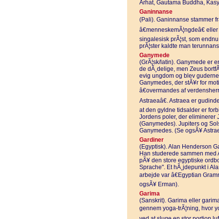
Arhat, Gautama Buddha, Kas
Ganinnanse
(Pali). Ganinnanse stammer fr
â€menneskemÃ¦ngdeâ€ eller 
singalesisk prÃ¦st, som endnu 
prÃ¦ster kaldte man terunnans
Ganymede
(GrÃ¦sk/latin). Ganymede er 
de dÃ¸delige, men Zeus bortf
evig ungdom og blev gudernes
Ganymedes, der stÃ¥r for moti
â€overmandes af verdensherre
Astraeaâ€. Astraea er gudinde
at den gyldne tidsalder er for
Jordens poler, der eliminerer
(Ganymedes). Jupiters og Sols
Ganymedes. (Se ogsÃ¥ Astrae
Gardiner
(Egyptisk). Alan Henderson G
Han studerede sammen med Ad
pÃ¥ den store egyptiske ordb
Sprache". Et hÃ¸jdepunkt i A
arbejde var â€Egyptian Gram
ogsÃ¥ Erman).
Garima
(Sanskrit). Garima eller garim
gennem yoga-trÃ¦ning, hvor yo
ved at sluge en stor portion lu