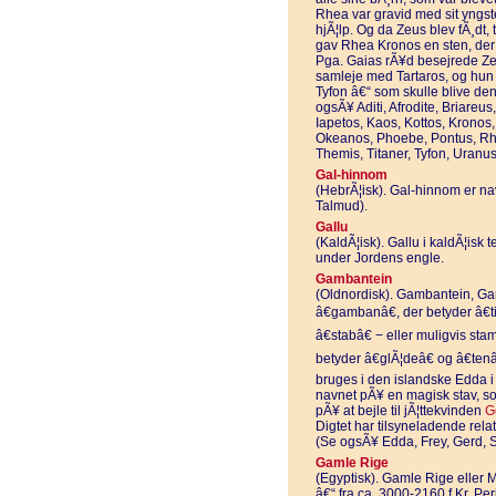
Rhea var gravid med sit yngs
hjÃ¦lp. Og da Zeus blev fÃ¸dt, 
gav Rhea Kronos en sten, der v
Pga. Gaias rÃ¥d besejrede Ze
samleje med Tartaros, og hun
Tyfon â€“ som skulle blive den
ogsÃ¥ Aditi, Afrodite, Briare
Iapetos, Kaos, Kottos, Krono
Okeanos, Phoebe, Pontus, Rhea
Themis, Titaner, Tyfon, Uranu
Gal-hinnom
(HebrÃ¦isk). Gal-hinnom er n
Talmud).
Gallu
(KaldÃ¦isk). Gallu i kaldÃ¦isk 
under Jordens engle.
Gambantein
(Oldnordisk). Gambantein, G
â€gambanâ€, der betyder â€ti
â€stabâ€ − eller muligvis st
betyder â€glÃ¦deâ€ og â€ten
bruges i den islandske Edda i
navnet pÃ¥ en magisk stav, so
pÃ¥ at bejle til jÃ¦ttekvinden
G
Digtet har tilsyneladende rela
(Se ogsÃ¥ Edda, Frey, Gerd, S
Gamle Rige
(Egyptisk). Gamle Rige eller M
â€“ fra ca. 3000-2160 f.Kr. Per