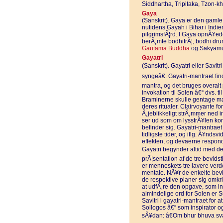
Siddhartha, Tripitaka, Tzon-k
Gaya
(Sanskrit). Gaya er den gamle
nutidens Gayah i Bihar i Ind
pilgrimsfÃ¦rd. I Gaya opnÃ¥e
berÃ¸mte bodhitrÃ¦, bodhi dr
Gautama Buddha
og Sakyamu
Gayatri
(Sanskrit). Gayatri eller Savit
syngeâ€. Gayatri-mantraet fin
mantra, og det bruges overalt
invokation til Solen â€“ dvs. ti
Braminerne skulle gentage ma
deres ritualer. Clairvoyante fo
Ã¸jeblikkeligt strÃ¸mmer ned i
ser ud som om lysstrÃ¥len kom
befinder sig. Gayatri-mantraet 
tidligste tider, og iflg. Ã¥nds
effekten, og devaerne respon
Gayatri begynder altid med de
prÃ¦sentation af de tre bevid
er menneskets tre lavere verd
mentale. NÃ¥r de enkelte bev
de respektive planer sig omkr
at udfÃ¸re den opgave, som in
almindelige ord for Solen er 
Savitri i gayatri-mantraet for 
Sollogos â€“ som inspirator og
sÃ¥dan: â€Om bhur bhuva sva