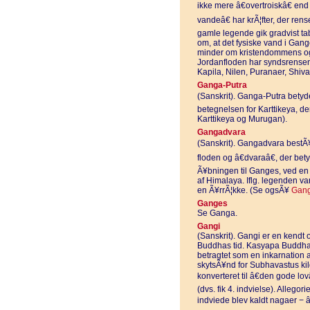
ikke mere â€overtroiskâ€ end
vandeâ€ har krÃ¦fter, der ren
gamle legende gik gradvist tab
om, at det fysiske vand i Gan
minder om kristendommens og 
Jordanfloden har syndsrensen
Kapila, Nilen, Puranaer, Shiva
Ganga-Putra
(Sanskrit). Ganga-Putra betyde
betegnelsen for Karttikeya, d
Karttikeya og Murugan).
Gangadvara
(Sanskrit). Gangadvara bestÃ¥
floden og â€dvaraâ€, der bet
Ã¥bningen til Ganges, ved en 
af Himalaya. Iflg. legenden va
en Ã¥rrÃ¦kke. (Se ogsÃ¥
Gan
Ganges
Se Ganga.
Gangi
(Sanskrit). Gangi er en kendt
Buddhas tid. Kasyapa Buddha
betragtet som en inkarnation 
skytsÃ¥nd for Subhavastus kild
konverteret til â€den gode l
(dvs. fik 4. indvielse). Allegori
indviede blev kaldt nagaer − 