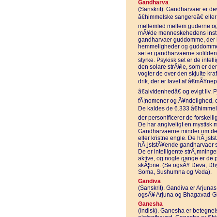
Gandharva
(Sanskrit). Gandharvaer er d
â€himmelske sangereâ€ eller 
mellemled mellem guderne og
mÃ¥de menneskehedens instruk
gandharvaer guddomme, der k
hemmeligheder og guddommeli
set er gandharvaerne solilden
styrke. Psykisk set er de inte
den solare strÃ¥le, som er den
vogter de over den skjulte kr
drik, der er lavet af â€mÃ¥ne
â€alvidenhedâ€ og evigt liv.
fÃ¦nomener og Ã¥ndelighed, o
De kaldes de 6.333 â€himmels
der personificerer de forskelli
De har angiveligt en mystisk ma
Gandharvaerne minder om de f
eller kristne engle. De hÃ¸jst
hÃ¸jststÃ¥ende gandharvaer s
De er intelligente strÃ¸mning
aktive, og nogle gange er de 
skÃ¦bne. (Se ogsÃ¥ Deva, Dh
Soma, Sushumna og Veda).
Gandiva
(Sanskrit). Gandiva er Arjunas
ogsÃ¥ Arjuna og Bhagavad-Gi
Ganesha
(Indisk). Ganesha er betegne