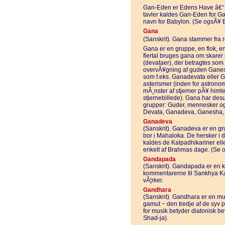
Gan-Eden er Edens Have â€“ et 
tavler kaldes Gan-Eden for G
navn for Babylon. (Se ogsÃ¥ 
Gana
(Sanskrit). Gana stammer fra ro
Gana er en gruppe, en flok, en
flertal bruges gana om skarer
(devataer), der betragtes som 
overvÃ¥gning af guden Ganes
som f.eks. Ganadevata eller 
asterismer (inden for astronom
mÃ¸nster af stjerner pÃ¥ himlen
stjernebillede). Gana har desu
grupper: Guder, mennesker o
Devata, Ganadeva, Ganesha, 
Ganadeva
(Sanskrit). Ganadeva er en g
bor i Mahaloka. De hersker i 
kaldes de Kalpadhikariner ell
enkelt af Brahmas dage. (Se 
Gandapada
(Sanskrit). Gandapada er en ken
kommentarerne til Sankhya K
vÃ¦rker.
Gandhara
(Sanskrit). Gandhara er en mus
gamut − den tredje af de syv p
for musik betyder diatonisk be
Shad-ja).