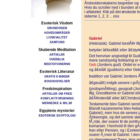
Åndsvidenskabens begreber og u
Hvis du scroller ned i bunden a
i alfabetet. Klik på det ønskede 
siderne 1, 2, 3 ... osv.
Esoterisk Visdom
GRUNDVIDEN
HOVEDOMRÅDER
LIVSKVALITET
Gabriel
SAMFUND
(Hebraisk). Gabriel bestÃ¥r ifl
Skabende Meditation
betyder â€kraftâ€ eller â€sty
ARTIKLER
Det henviser angiveligt til Gud
OVERBLIK
mere sandsynlig forklaring er
MEDITATIONERNE
Geb
(Jordens gud). Ordet er e
og â€elâ€ (guddom) eller Geb-
Esoterisk Litteratur
tradition var Gabriel Jordens Ã
GRATIS E-BØGER
BOGUDGIVELSER
â€geuâ€) indgik senere i grÃ¦
Fredsinspiration
(jordopmÃ¥ling), geografi (Jo
Iflg. Gnostikerne er Gabriel e
ARTIKLER OM FRED
â€Ã¥ndenâ€ eller â€Christosâ
KONFLIKTFORSKNING
MENNESKE & MILJØ
Testamente blev Gabriel sendt 
Blandt nazarenerne blev Aebe
Egyptens mysterier
Gabriel), men hos de senere j
ESOTERISK EGYPTOLOGI
Ã¦rkeengle, og det samme sket
fÃ¸rste, der svarer til de jom
kumaraer. I henhold til den g
Iran eller Persien, og i Ezekie
svarer Ã¸rnen til Gabriel. I 
og stjernetegnet Tyren. Hos gn