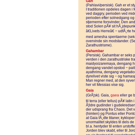
Gah
(Pahlavi/persisk). Gah er et st
I traditionen opdeles dagen i
ved daggry, perioden ved mid
perioden efter solnedgang og f
stjernerne forsvinder. Den and
stod Solen pÃ¥ sit hÃ¸jdepunk
â€Livets Herreâ€ − udfÃ¸rte
med amesha spentaerne (seks 
overvinde sin modstander. (
Zarathustrisme).
Gahambar
(Persisk). Gahambar er seks pe
verden i den zarathustriske tr
maidyoizaremaya, dengang hi
dengang vandet opstod − pait
ayathrima, dengang vegetati
dyrelivet viste sig − og ham
Man regner med, at den syven
her vil Messias vise sig.
Gaia
(GrÃ¦sk). Gaia,
gaea
eller ge b
til terra (eller tellus) pÃ¥ la
Ã¦ldre gudinder i gudekredsen
der udsprang fra Chaos. Det v
(himlen) og Pontus eller Pon
at Gaia fÃ¸dte titaner, kyklop
unormalitet skyldes til dels d
bl.a. hentyder til enten ursto
Jorden blev skabt, eller til Jo