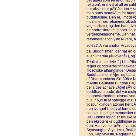
betragtes som en reformatio
religion), er mest af alt en s
der eksisterer pÃ¥ Jorden − se
man hans morallÃ¦re for budd
buddhaisme. Den er, i modsÃ¦tn
muslimernes religioner, absolu
vegetarisme, og den har udvikl
de andre store religioner. I 
verdensreligionerne. Den har f
reformeret af oplyste lÃ¦rere, 
soleâ€: Aryasangha, Aryadev
pa. Buddhismen, der har en o
eller Dharma (â€lovenâ€), og 
Tripitaka i tre dele. 1) Ulla Pi
regler og forskrifter for aske
filosofiske afhandlinger. De
Buddhas morallÃ¦re, og Lalita 
af Dharmarakcha Ã¥r 308 e.Kr.
mÃ¥tte Gautama Buddha i lÃ¸be
der siges at have vÃ¦ret sÃ¥ 
buddhaer troede, det var mulig
menneskehedens niveau ved sl
bl.a. nÃ¸dt til at opbygge et 
tidspunkt ingen atomer her pÃ¥
han tvunget til selv at forme 
som almindelige mennesker ov
Da Buddha forlod sit fysiske l
den eksoteriske buddhisme pÃ¥
det). Han venter pÃ¥ nirvana
Aryasangha, Aryadeva, Bodh
Foh, Kapilavastu, Nagarjuna,