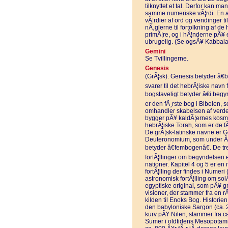
tilknyttet et tal. Derfor kan m
samme numeriske vÃ¦rdi. En a
vÃ¦rdier af ord og vendinger til
nÃ¸glerne til fortolkning af de 
primÃ¦re, og i hÃ¦nderne pÃ¥ 
ubrugelig. (Se ogsÃ¥ Kabbala
Gemini
Se Tvillingerne.
Genesis
(GrÃ¦sk). Genesis betyder â€b
svarer til det hebrÃ¦iske navn 
bogstaveligt betyder â€i beg
er den fÃ¸rste bog i Bibelen, s
omhandler skabelsen af verd
bygger pÃ¥ kaldÃ¦ernes kosmo
hebrÃ¦iske Torah, som er de f
De grÃ¦sk-latinske navne er G
Deuteronomium, som under Ã©
betyder â€fembogenâ€. De tre
fortÃ¦llinger om begyndelsen el
nationer. Kapitel 4 og 5 er en
fortÃ¦lling der findes i Numeri
astronomisk fortÃ¦lling om so
egyptiske original, som pÃ¥ g
visioner, der stammer fra en r
kilden til Enoks Bog. Historie
den babyloniske Sargon (ca. 2
kurv pÃ¥ Nilen, stammer fra c
Sumer i oldtidens Mesopotamie