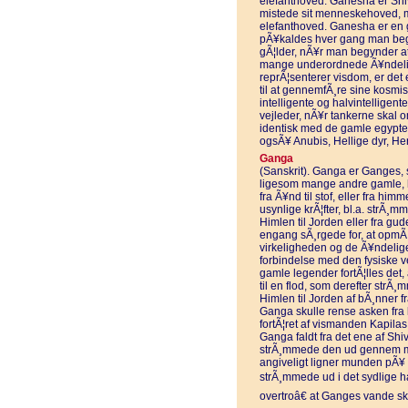
elefanthoved. Ganesha er Shiv
mistede sit menneskehoved, men
elefanthoved. Ganesha er en g
pÃ¥kaldes hver gang man begy
gÃ¦lder, nÃ¥r man begynder a
mange underordnede Ã¥ndelig
reprÃ¦senterer visdom, er det 
til at gennemfÃ¸re sine kosmis
intelligente og halvintelligen
vejleder, nÃ¥r tankerne skal 
identisk med de gamle egypter
ogsÃ¥ Anubis, Hellige dyr, He
Ganga
(Sanskrit). Ganga er Ganges, s
ligesom mange andre gamle, 
fra Ã¥nd til stof, eller fra himm
usynlige krÃ¦fter, bl.a. strÃ¸mm
Himlen til Jorden eller fra g
engang sÃ¸rgede for, at opmÃ
virkeligheden og de Ã¥ndelig
forbindelse med den fysiske v
gamle legender fortÃ¦lles det
til en flod, som derefter strÃ
Himlen til Jorden af bÃ¸nner f
Ganga skulle rense asken fra 
fortÃ¦ret af vismanden Kapilas 
Ganga faldt fra det ene af Shi
strÃ¸mmede den ud gennem 
angiveligt ligner munden pÃ¥ 
strÃ¸mmede ud i det sydlige ha
overtroâ€ at Ganges vande sk