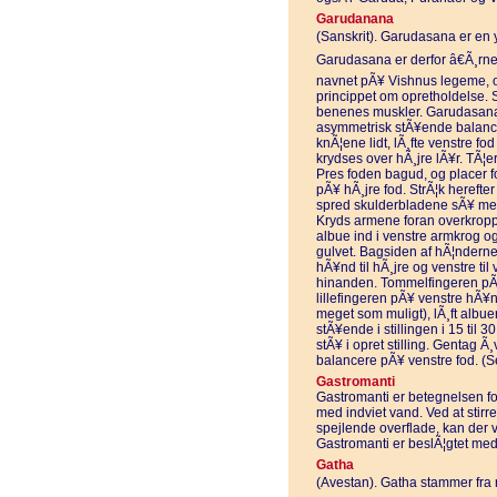
Garudanana
(Sanskrit). Garudasana er en
Garudasana er derfor â€Ã¸rnen
navnet pÃ¥ Vishnus legeme, og
princippet om opretholdelse. S
benenes muskler. Garudasana
asymmetrisk stÃ¥ende balance
knÃ¦ene lidt, lÃ¸fte venstre fo
krydses over hÃ¸jre lÃ¥r. TÃ¦
Pres foden bagud, og placer f
pÃ¥ hÃ¸jre fod. StrÃ¦k herefte
spred skulderbladene sÃ¥ me
Kryds armene foran overkropp
albue ind i venstre armkrog o
gulvet. Bagsiden af hÃ¦ndern
hÃ¥nd til hÃ¸jre og venstre ti
hinanden. Tommelfingeren pÃ¥
lillefingeren pÃ¥ venstre hÃ
meget som muligt), lÃ¸ft albuer
stÃ¥ende i stillingen i 15 til 
stÃ¥ i opret stilling. Gentag
balancere pÃ¥ venstre fod. (
Gastromanti
Gastromanti er betegnelsen f
med indviet vand. Ved at stir
spejlende overflade, kan der vi
Gastromanti er beslÃ¦gtet me
Gatha
(Avestan). Gatha stammer fra r