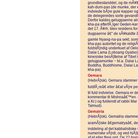
grundbestanddel, og de mÃ¥tte
kah-dum-pas (de munke, der er 
indviede bÃ¦re gule kapper og 
de delegeredes sorte gevandte
Derfor kaldes gelugpaerne alm
kha-pa efterfÃ¸lger Geden-kar
det 17. Ã¥rh. blev residens f
dugpaerne â€“ de sÃ¥kaldte â€
gamle Nyang-na-pa sekt, som 
kha-pas autoritet og de religi
fuldstÃ¦ndig underkuet af Oe
Dalai Lama (Lobsang Gyatso) − 
kinesiske besÃ¦ttelse af Tibe
gelugpamunke − bl.a. Dalai L
Buddha, Buddhisme, Dalai L
kha-pa).
Gemara
(HebrÃ¦isk). Gemara stammer f
fuldfÃ¸reâ€ eller â€at vÃ¦re 
til fuld indvielse. Gemara er 
kommentar til Mishnaâ€™en. 
e.Kr.) og fuldendt af rabbi M
Talmud).
Gematria
(HebrÃ¦isk). Gematria stammer 
aramÃ¦iske â€gematryaâ€, de
inddeling af det kabbalistiske
numeriske vÃ¦rdi, og ved hjÃ¦
af et eller flere ord. De 22 bo