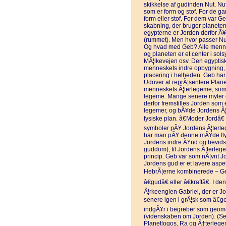
skikkelse af gudinden Nut. Nu
som er form og stof. For de g
form eller stof. For dem var G
skabning, der bruger planeten 
egypterne er Jorden derfor Ã¥
(rummet). Men hvor passer Nu
Og hvad med Geb? Alle mennes
og planeten er et center i sol
MÃ¦lkevejen osv. Den egyptis
menneskets indre opbygning,
placering i helheden. Geb har 
Udover at reprÃ¦sentere Plan
menneskets Ã¦terlegeme, som er
legeme. Mange senere myter er
derfor fremstilles Jorden som 
legemer, og bÃ¥de Jordens Ã¦t
fysiske plan. â€Moder Jordâ€
symboler pÃ¥ Jordens Ã¦terlege
har man pÃ¥ denne mÃ¥de flyt
Jordens indre Ã¥nd og bevids
guddom), til Jordens Ã¦terleg
princip. Geb var som nÃ¦vnt J
Jordens gud er et lavere aspe
HebrÃ¦erne kombinerede − Geb 
â€gudâ€ eller â€kraftâ€. I de
Ã¦rkeenglen Gabriel, der er J
senere igen i grÃ¦sk som â€ge(
indgÃ¥r i begreber som geome
(videnskaben om Jorden). (Se
Planetlogos, Ra og Ã†terlege