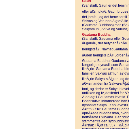
Gauri
(Sanskrit). Gauri er det femini
eller â€smukâ€. Gauri bruges 
det jomfru, og det henviser ti
Shivas og Varunas Ã¦gtefÃ¦lle
(Gautama Buddhas) mor. (Se 
Sakyamuni, Shiva og Varuna)
Gautama Buddha
(Sanskrit). Gautama eller Gota
â€gauâ€, der betyder â€pÃ¥ 
herligsteâ€. Navnet Gautama e
â€den herligste pÃ¥ Jordenâ€
Gautama Buddha. Gautama var 
kongelige dynasti, som Gauta
tilhÃ¸rte. Gautama Buddha bl
familien Sakyas â€muniâ€ dv
tilhÃ¸rte Sakya-slÃ¦gten, og d
â€vismanden fra Sakya-slÃ¦gte
bort, og derfor er Sakya blevet
antikken og fÃ¸destedet for Ã˜
Ã¸delagt i Gautamas levetid. E
Bodhisattva inkarnerede han f
dynastiet Sakya i Kapilavest
Ã¥r 592 f.Kr. Gautama Buddha
opnÃ¥ede buddhaskab, hvor h
indtrÃ¥dte i Nirvana. Han forl
stammer fra den sydbuddhistis
Ã¥rstal: FÃ¸dt ca. 557 − dÃ¸d