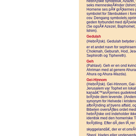
hebrÃ¦iske syndebuk, Azazel, 
seks menneskeÃ¥nder (Ishim)
Hornene ses pÃ¥ grÃ¦kernes 
symbolet for Stenbukken i for
osv. Dengang symbolets oprind
geden forbundet med djÃ¦vel
(Se ogsÃ¥ Azezel, Baphomet,
Ishim).
Gedulah
(HebrÃ¦isk). Gedulah betyder â
er et andet navn for sephira
Chokmah, Geburah, Hod, Jesod
Sephiroth og Tiphereth).
Geh
(Pahlavi). Geh er en ond kvin
Ahriman med at genere Ahura
Ahura og Ahura-Mazda).
Gei-Hinnom
(HebrÃ¦isk). Gei-Hinnom, Gai-
Jerusalem var Tophet en lokalit
kanaâ€™anÃ¦ernes gudekreds, 
brÃ¦nde dem levende. (Anden 
synonym for Helvede i kristen
afbrÃ¦nding af byens affald, og
Bibelen oversÃ¦ttes ordet med
hebrÃ¦iske ord indeholder ikk
identisk med den homeriske Tar
forÃ¦dling. Efter dÃ¸den fÃ¸re
skyggelandâ€, der er et omrÃ
Sheol, Hades eller underverd