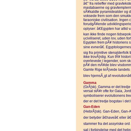
â€“ fra relieffer med gravtekst
mastabaerne og gravtemplerne.
sÃ¥kaldte pyramidealder og d
voksede frem som den smukkes
faraoniske civilisation. Ingen 
forudgÃ¥ende udviklingsperio
oplyser: â€Egypten har altid v
kan ikke finde nogen tidsepoke
uciviliseret, uden lov, uden fo
Egypten frem pÃ¥ historiens 
sine evnerâ€. Egyptologernes
sig fra primitive stenalderfol
ikke trovÃ¦rdig. Kun fÃ¥ histo
overlevede i legender, som sk
pÃ¥ den mÃ¥de blev visdommen
Gamle Rige krÃ¦vede landets p
blev hjemsÃ¸gt af revolutionâ
Gamma
(GrÃ¦sk). Gamma er det tredje
versal stÃ¥r ofte for Gaia, Jo
symboliserer evolutionens tredj
der er det tredje bogstav i de
Gan-Eden
(HebrÃ¦isk). Gan-Eden, Gan-A
der betyder â€haveâ€ eller â
stammer fra det assyriske ord 
sat i forbindelse med det hebr