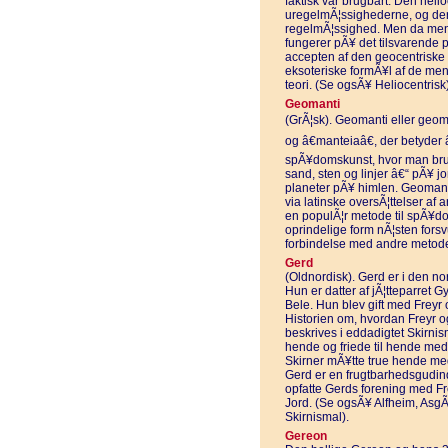
faktisk var brugbart. Den hel
uregelmÃ¦ssighederne, og der
regelmÃ¦ssighed. Men da men
fungerer pÃ¥ det tilsvarende p
accepten af den geocentriske t
eksoteriske formÃ¥l af de men
teori. (Se ogsÃ¥ Heliocentrisk)
Geomanti
(GrÃ¦sk). Geomanti eller geoma
og â€manteiaâ€, der betyder
spÃ¥domskunst, hvor man bruge
sand, sten og linjer â€“ pÃ¥ jo
planeter pÃ¥ himlen. Geomanti 
via latinske oversÃ¦ttelser af 
en populÃ¦r metode til spÃ¥do
oprindelige form nÃ¦sten forsv
forbindelse med andre metoder
Gerd
(Oldnordisk). Gerd er i den no
Hun er datter af jÃ¦tteparret 
Bele. Hun blev gift med Frey
Historien om, hvordan Freyr 
beskrives i eddadigtet Skirnis
hende og friede til hende med
Skirner mÃ¥tte true hende med
Gerd er en frugtbarhedsgudin
opfatte Gerds forening med Fr
Jord. (Se ogsÃ¥ Alfheim, AsgÃ
Skirnismal).
Gereon