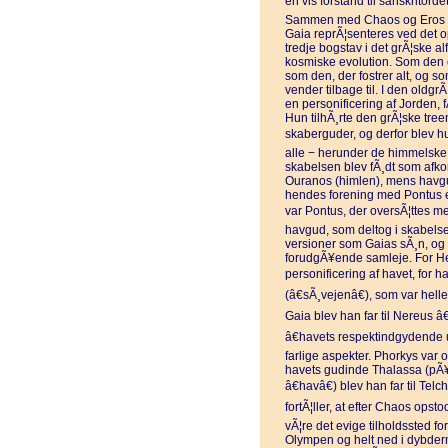
en vis forstand til sanskritorde
Sammen med Chaos og Eros ud
Gaia reprÃ¦senteres ved det 
tredje bogstav i det grÃ¦ske al
kosmiske evolution. Som den 
som den, der fostrer alt, og s
vender tilbage til. I den oldgr
en personificering af Jorden, 
Hun tilhÃ¸rte den grÃ¦ske tree
skaberguder, og derfor blev h
alle − herunder de himmelske g
skabelsen blev fÃ¸dt som afko
Ouranos (himlen), mens havgud
hendes forening med Pontus el
var Pontus, der oversÃ¦ttes m
havgud, som deltog i skabelsen
versioner som Gaias sÃ¸n, og 
forudgÃ¥ende samleje. For H
personificering af havet, for h
(â€sÃ¸vejenâ€), som var hel
Gaia blev han far til Nereus 
â€havets respektindgydende 
farlige aspekter. Phorkys var 
havets gudinde Thalassa (pÃ¥
â€havâ€) blev han far til Telc
fortÃ¦ller, at efter Chaos opst
vÃ¦re det evige tilholdssted fo
Olympen og helt ned i dybdern