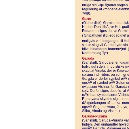
bruge sin vilje Ã¦ndrer yogien
regulering af kroppens elektri
Yogi).
Garm
(Oldnordisk). Garm er identis
Hades. Den tilhÃ¸rer Hel, gud
Eddaerne siges det, at Garm h
i Gnipahulen iflg. eddadigtet
muligvis ved indgangen til Hel
sidste slag vil Garm bryde si
blive hinandens banemÃ¦nd. 
Kerberos og Tyr).
Garuda
(Sanskrit). Garuda er en giga
halvt fugl i den hinduistiske m
skabt af Vinata, der er Kasya
sprang ind i tiden, og som er 
Garuda er derfor symbol pÃ¥ d
ogsÃ¥ et symbol pÃ¥ Solen og
evigt som Vishnu, for Garuda e
selv. Derfor siges det ofte, a
nÃ¥r han symboliserer Vishnu 
Ramayana skyndte sig at redde
dÃ¦monkongen af Lanka, men bl
ogsÃ¥ Gaganeswara, Jatayu,
Sitha, Vinata og Vishnu).
Garuda-Purana
(Sanskrit). Garuda-Purana var 
Indien. Den omhandler hoveds
ogsÃ¥ Garuda, Puranaer og V