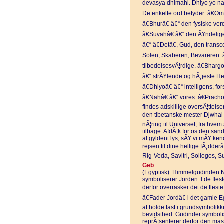
devasya dhimahi. Dhiyo yo nah
De enkelte ord betyder: â€Omâ
â€Bhurâ€ â€“ den fysiske ve
â€Suvahâ€ â€“ den Ã¥ndelig
â€“ â€Detâ€, Gud, den trans
Solen, Skaberen, Bevareren. 
tilbedelsesvÃ¦rdige. â€Bhargo
â€“ strÃ¥lende og hÃ¸jeste He
â€Dhiyoâ€ â€“ intelligens, fo
â€Nahâ€ â€“ vores. â€Pracho
findes adskillige oversÃ¦ttelse
den tibetanske mester Djwhal K
nÃ¦ring til Universet, fra hvem 
tilbage. AfdÃ¦k for os den san
af gyldent lys, sÃ¥ vi mÃ¥ ke
rejsen til dine hellige fÃ¸dde
Rig-Veda, Savitri, Sollogos, 
Geb
(Egyptisk). Himmelgudinden 
symboliserer Jorden. I de fles
derfor overrasker det de fleste
â€Fader Jordâ€ i det gamle Eg
at holde fast i grundsymbolik
bevidsthed. Gudinder symbolis
reprÃ¦senterer derfor den mas