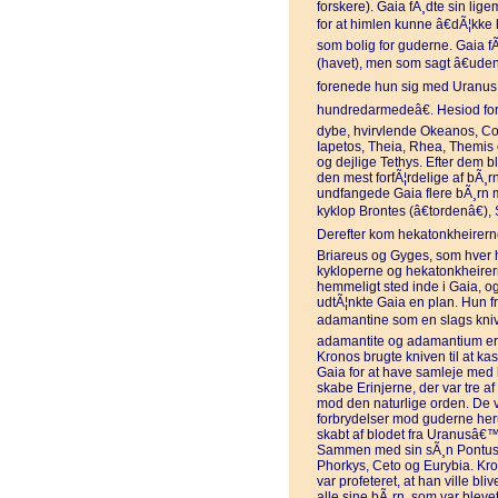
forskere). Gaia fÃ¸dte sin li
for at himlen kunne â€dÃ¦kke 
som bolig for guderne. Gaia 
(havet), men som sagt â€uden
forenede hun sig med Uranus. 
hundredarmedeâ€. Hesiod fort
dybe, hvirvlende Okeanos, C
Iapetos, Theia, Rhea, Them
og dejlige Tethys. Efter dem 
den mest forfÃ¦rdelige af bÃ¸r
undfangede Gaia flere bÃ¸rn 
kyklop Brontes (â€tordenâ€), S
Derefter kom hekatonkheirerne
Briareus og Gyges, som hver
kykloperne og hekatonkheirer
hemmeligt sted inde i Gaia, o
udtÃ¦nkte Gaia en plan. Hun fr
adamantine som en slags kniv
adamantite og adamantium er 
Kronos brugte kniven til at ka
Gaia for at have samleje med h
skabe Erinjerne, der var tre a
mod den naturlige orden. De va
forbrydelser mod guderne herun
skabt af blodet fra Uranusâ€™ 
Sammen med sin sÃ¸n Pontus,
Phorkys, Ceto og Eurybia. Kro
var profeteret, at han ville bli
alle sine bÃ¸rn, som var bleve