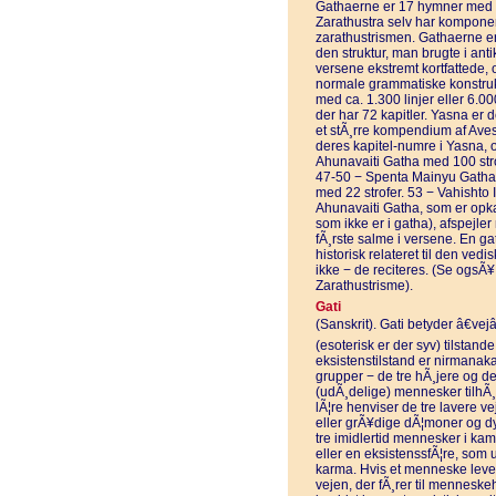
Gathaerne er 17 hymner med 
Zarathustra selv har komponere
zarathustrismen. Gathaerne e
den struktur, man brugte i anti
versene ekstremt kortfattede, 
normale grammatiske konstrukt
med ca. 1.300 linjer eller 6.00
der har 72 kapitler. Yasna er d
et stÃ¸rre kompendium af Ave
deres kapitel-numre i Yasna, o
Ahunavaiti Gatha med 100 stro
47-50 − Spenta Mainyu Gatha 
med 22 strofer. 53 − Vahishto 
Ahunavaiti Gatha, som er opk
som ikke er i gatha), afspejle
fÃ¸rste salme i versene. En g
historisk relateret til den ved
ikke − de reciteres. (Se ogsÃ¥
Zarathustrisme).
Gati
(Sanskrit). Gati betyder â€vejâ€
(esoterisk er der syv) tilstan
eksistenstilstand er nirmanaka
grupper − de tre hÃ¸jere og d
(udÃ¸delige) mennesker tilhÃ¸r
lÃ¦re henviser de tre lavere ve
eller grÃ¥dige dÃ¦moner og dyr.
tre imidlertid mennesker i kam
eller en eksistenssfÃ¦re, som 
karma. Hvis et menneske lever et
vejen, der fÃ¸rer til mennesk