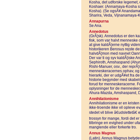
Kosha, det udforske legemet, o
Koshaer. (Annamaya-Kosha sk
Kosha). (Se ogsÃ¥ Anandama
Sharira, Veda, Vijnanamaya-K
Annapurna
Se Ana.
Annedotus
(GrÃ¦sk). Annedotus er den k
fisk, som var halvt menneske og
at give kaldÃ¦erne nyttig vide
historikeren Berosus rejste de
halvdÃ¦mon med navnet Oannes
Der var ti og syv kaldÃ¦isk
Sephiroth, Amshaspand (Ahu
Rishi-Manuer, osv., der reprÃ
menneskeracernes ophav, og s
hierarki, der er udgÃ¥et fra
historie begynder med skabel
forud for menneskeracerne. For
oplysninger for de mennesker,
Ahura-Mazda, Amshaspand, D
Annihilationisme
Annihilationisme er en kristen
ikke-troende ikke vil opleve ev
stedet vil blive â€udslettetâ€ 
trossyn for mange, fordi det er 
tilbringe en evighed under ufa
manglende eller forkerte tro.
Annus Magnus
(Latin). Annus Magnus betyder