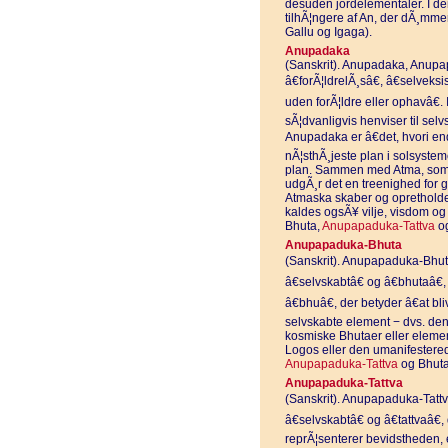
desuden jordelementaler. I de
tilhÃ¦ngere af An, der dÃ¸mme
Gallu og Igaga).
Anupadaka
(Sanskrit). Anupadaka, Anup
â€forÃ¦ldrelÃ¸sâ€, â€selveksi
uden forÃ¦ldre eller ophavâ€.
sÃ¦dvanligvis henviser til se
Anupadaka er â€det, hvori end
nÃ¦sthÃ¸jeste plan i solsyste
plan. Sammen med Atma, som er
udgÃ¸r det en treenighed for
Atmaska skaber og opretholder
kaldes ogsÃ¥ vilje, visdom 
Bhuta,
Anupapaduka-Tattva
og
Anupapaduka-Bhuta
(Sanskrit). Anupapaduka-Bhut
â€selvskabtâ€ og â€bhutaâ€
â€bhuâ€, der betyder â€at b
selvskabte element − dvs. den
kosmiske Bhutaer eller elemen
Logos eller den umanifester
Anupapaduka-Tattva
og Bhuta
Anupapaduka-Tattva
(Sanskrit). Anupapaduka-Tatt
â€selvskabtâ€ og â€tattvaâ€
reprÃ¦senterer bevidstheden, 