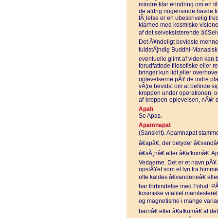
mindre klar erindring om en til
de aldrig nogensinde havde fores
fÃ¸lelse er en ubeskrivelig fr
klarhed med kosmiske vision
af det selveksisterende â€Sel
Det Ã¥ndeligt bevidste menne
fuldstÃ¦ndig Buddhi-Manasisk 
eventuelle glimt af viden kan 
forudfattede filosofiske elle
bringer kun lidt eller overhov
oplevelserne pÃ¥ de indre pl
vÃ¦re bevidst om at befinde si
kroppen under operationen, o
af-kroppen-oplevelsen, nÃ¥r de
Apah
Se Apas.
Apamnapat
(Sanskrit). Apamnapat stammer
â€apâ€, der betyder â€vandâ€
â€sÃ¸nâ€ eller â€afkomâ€. 
Vedaerne. Det er et navn pÃ¥ A
opstÃ¥et som et lyn fra himmel
ofte kaldes â€vandeneâ€ elle
har forbindelse med Fohat. 
kosmiske vitalitet manifesteret 
og magnetisme i mange variant
barnâ€ eller â€afkomâ€ af d