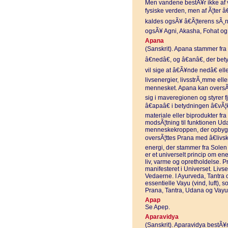
Men vandene bestÃ¥r ikke af 
fysiske verden, men af Ã¦ter 
kaldes ogsÃ¥ â€Ã¦terens sÃ¸nâ
ogsÃ¥ Agni, Akasha, Fohat og
Apana
(Sanskrit). Apana stammer fra â
â€nedâ€, og â€anâ€, der bet
vil sige at â€Ã¥nde nedâ€ ell
livsenergier, livsstrÃ¸mme ell
mennesket. Apana kan oversÃ¦t
sig i maveregionen og styrer f
â€apaâ€ i betydningen â€vÃ¦
materiale eller biprodukter fra
modsÃ¦tning til funktionen Ud
menneskekroppen, der opbygg
oversÃ¦ttes Prana med â€livskr
energi, der stammer fra Solen
er et universelt princip om ene
liv, varme og opretholdelse. P
manifesteret i Universet. Livs
Vedaerne. I Ayurveda, Tantra 
essentielle Vayu (vind, luft),
Prana, Tantra, Udana og Vayu
Apap
Se Apep.
Aparavidya
(Sanskrit). Aparavidya bestÃ¥r 