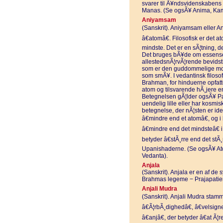
svarer til Ã¥ndsvidenskabens
Manas. (Se ogsÃ¥ Anima, Ka
Aniyamsam
(Sanskrit). Aniyamsam eller A
â€atomâ€. Filosofisk er det 
mindste. Det er en sÃ¦tning, der
Det bruges bÃ¥de om essense
allestedsnÃ¦rvÃ¦rende bevids
som er den guddommelige mon
som smÃ¥. I vedantinsk filoso
Brahman, for hinduerne opfat
atom og tilsvarende hÃ¸jere en
Betegnelsen gÃ¦lder ogsÃ¥ Pa
uendelig lille eller har kosmis
betegnelse, der nÃ¦sten er id
â€mindre end et atomâ€, og 
â€mindre end det mindsteâ€
betyder â€stÃ¸rre end det stÃ
Upanishaderne. (Se ogsÃ¥ A
Vedanta).
Anjala
(Sanskrit). Anjala er en af de 
Brahmas legeme − Prajapatier
Anjali Mudra
(Sanskrit). Anjali Mudra stamme
â€Ã¦rbÃ¸dighedâ€, â€velsigne
â€anjâ€, der betyder â€at Ã¦r