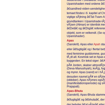
studerende i Svetaketu. Indir
Upanishaden med ordene â€
â€sandhed-viden-uendelighed
temaet findes i 6. kapitel a
vigtige sÃ¦tning â€Tat-Tvam-
grundtanken i Upanishade-lÃ¦ren
vÃ¦sen (Atman) er identisk m
â€Detâ€ og â€Digâ€ refererer
objekt, som er velkendt. (Se
Upanishader).
Apas
(Sanskrit). Apas eller
Apah
sta
eller â€fugtigâ€ og i flertal
med feminine guddomme, gud
fÃ¸dt alt. Kosmisk set er Apa
byggesten. En tekst siger: â€
pÃ¥ Jorden, skaber atmosfÃ¦r
(Deva-Manushyah), kvÃ¦g, fugle
og myrer. Apas (vand) er i hÃ¸j
desuden navnet pÃ¥ en dÃ¦mo
(oktober). Apas nÃ¦vnes ogsÃ
(manifestationsperiode) og s
Prajapati).
Apas-Bhuta
(Sanskrit). Apas-Bhuta stammer
â€fugtigâ€ og â€bhutaâ€, de
der betyder â€at vÃ¦reâ€ eller