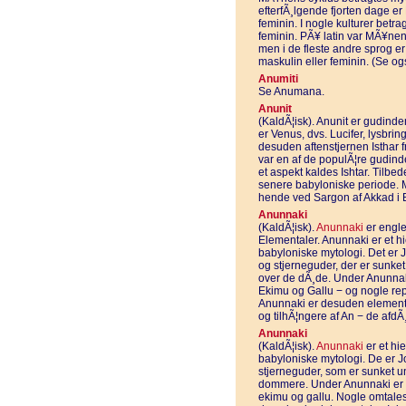
efterfÃ¸lgende fjorten dage 
feminin. I nogle kulturer bet
feminin. PÃ¥ latin var MÃ¥ne
men i de fleste andre sprog 
maskulin eller feminin. (Se o
Anumiti
Se Anumana.
Anunit
(KaldÃ¦isk). Anunit er gudinden
er Venus, dvs. Lucifer, lysbri
desuden aftenstjernen Isthar 
var en af de populÃ¦re gudinde
et aspekt kaldes Ishtar. Tilbe
senere babyloniske periode. Ma
hende ved Sargon af Akkad i B
Anunnaki
(KaldÃ¦isk).
Anunnaki
er engle
Elementaler. Anunnaki er et h
babyloniske mytologi. Det er 
og stjerneguder, der er sunk
over de dÃ¸de. Under Anunnak
Ekimu og Gallu − og nogle re
Anunnaki er desuden elementa
og tilhÃ¦ngere af An − de af
Anunnaki
(KaldÃ¦isk).
Anunnaki
er et hi
babyloniske mytologi. De er J
stjerneguder, som er sunket u
dommere. Under Anunnaki er d
ekimu og gallu. Nogle omtal