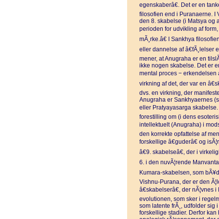
egenskaberâ€. Det er en tan
filosofien end i Puranaerne.
den 8. skabelse (i Matsya og 
perioden for udvikling af for
mÃ¸rke.â€ I Sankhya filosofi
eller dannelse af â€fÃ¸lelser 
mener, at Anugraha er en tilsl
ikke nogen skabelse. Det er en t
mental proces − erkendelsen a
virkning af det, der var en â€
dvs. en virkning, der manifest
Anugraha er Sankhyaernes (se
eller Pratyayasarga skabelse.
forestilling om (i dens esoter
intellektuelt (Anugraha) i mod
den korrekte opfattelse af men
forskellige â€guderâ€ og isÃ
â€9. skabelseâ€, der i virkel
6. i den nuvÃ¦rende Manvantar
Kumara-skabelsen, som bÃ¥de 
Vishnu-Purana, der er den Ã¦ld
â€skabelserâ€, der nÃ¦vnes i
evolutionen, som sker i regelm
som latente frÃ¸, udfolder sig
forskellige stadier. Derfor ka