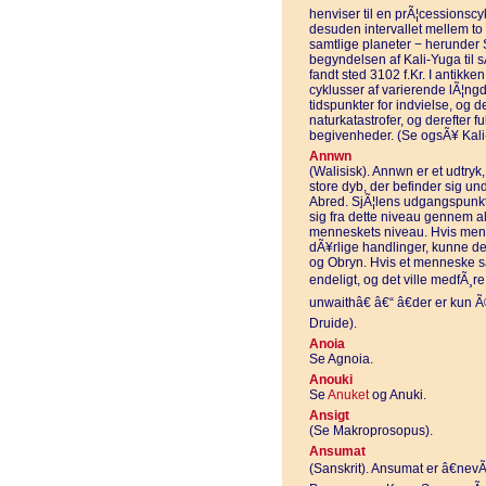
henviser til en prÃ¦cessions
desuden intervallet mellem to
samtlige planeter − herunder
begyndelsen af Kali-Yuga til 
fandt sted 3102 f.Kr. I antikke
cyklusser af varierende lÃ¦ng
tidspunkter for indvielse, og 
naturkatastrofer, og derefter f
begivenheder. (Se ogsÃ¥ Kali
Annwn
(Walisisk). Annwn er et udtryk
store dyb, der befinder sig u
Abred. SjÃ¦lens udgangspunkt
sig fra dette niveau gennem all
menneskets niveau. Hvis menn
dÃ¥rlige handlinger, kunne de
og Obryn. Hvis et menneske sa
endeligt, og det ville medfÃ¸r
unwaithâ€ â€“ â€der er kun 
Druide).
Anoia
Se Agnoia.
Anouki
Se
Anuket
og Anuki.
Ansigt
(Se Makroprosopus).
Ansumat
(Sanskrit). Ansumat er â€nevÃ