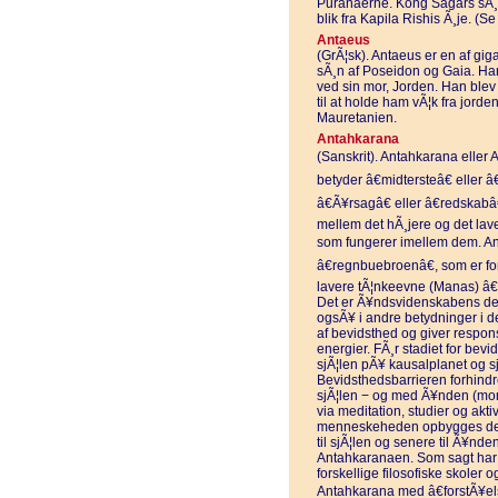
Puranaerne. Kong Sagars sÃ¸nn
blik fra Kapila Rishis Ã¸je. (
Antaeus
(GrÃ¦sk). Antaeus er en af gig
sÃ¸n af Poseidon og Gaia. Han
ved sin mor, Jorden. Han blev 
til at holde ham vÃ¦k fra jorde
Mauretanien.
Antahkarana
(Sanskrit). Antahkarana eller 
betyder â€midtersteâ€ eller â
â€Ã¥rsagâ€ eller â€redskabâ
mellem det hÃ¸jere og det lave
som fungerer imellem dem. An
â€regnbuebroenâ€, som er f
lavere tÃ¦nkeevne (Manas) â€
Det er Ã¥ndsvidenskabens def
ogsÃ¥ i andre betydninger i d
af bevidsthed og giver respon
energier. FÃ¸r stadiet for bevi
sjÃ¦len pÃ¥ kausalplanet og s
Bevidsthedsbarrieren forhindr
sjÃ¦len − og med Ã¥nden (mon
via meditation, studier og aktiv
menneskeheden opbygges der 
til sjÃ¦len og senere til Ã¥nde
Antahkaranaen. Som sagt har 
forskellige filosofiske skoler
Antahkarana med â€forstÃ¥else