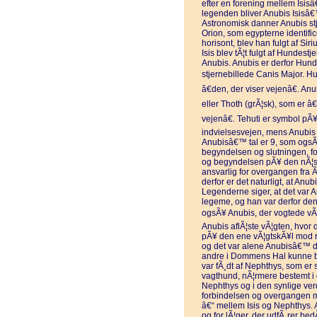
efter en forening mellem Isis
legenden bliver Anubis Isisâ€
Astronomisk danner Anubis st
Orion, som egypterne identifi
horisont, blev han fulgt af Sir
Isis blev tÃ¦t fulgt af Hunde
Anubis. Anubis er derfor Hunde
stjernebillede Canis Major. Hu
â€den, der viser vejenâ€. Anu
eller Thoth (grÃ¦sk), som er â
vejenâ€. Tehuti er symbol pÃ
indvielsesvejen, mens Anubis e
Anubisâ€™ tal er 9, som ogsÃ¥
begyndelsen og slutningen, for
og begyndelsen pÃ¥ den nÃ¦ste
ansvarlig for overgangen fra 
derfor er det naturligt, at A
Legenderne siger, at det var
legeme, og han var derfor den 
ogsÃ¥ Anubis, der vogtede vÃ
Anubis aflÃ¦ste vÃ¦gten, hvor 
pÃ¥ den ene vÃ¦gtskÃ¥l mod r
og det var alene Anubisâ€™ do
andre i Dommens Hal kunne bl
var fÃ¸dt af Nephthys, som er s
vagthund, nÃ¦rmere bestemt i 
Nephthys og i den synlige verd
forbindelsen og overgangen m
â€“ mellem Isis og Nephthys. 
og for lÃ¦ger, der udfÃ¸rer be