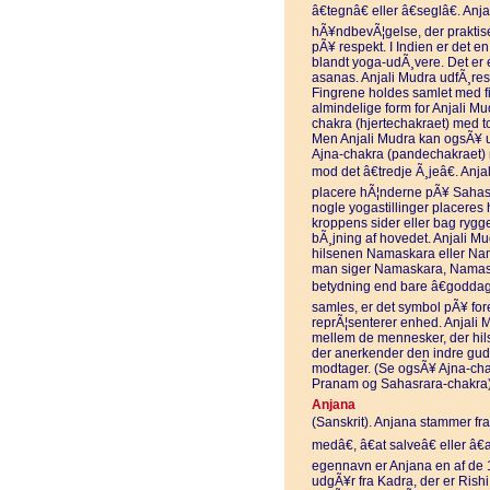
â€tegnâ€ eller â€seglâ€. A
hÃ¥ndbevÃ¦gelse, der praktiser
pÃ¥ respekt. I Indien er det 
blandt yoga-udÃ¸vere. Det er 
asanas. Anjali Mudra udfÃ¸re
Fingrene holdes samlet med f
almindelige form for Anjali M
chakra (hjertechakraet) med t
Men Anjali Mudra kan ogsÃ¥ u
Ajna-chakra (pandechakraet) 
mod det â€tredje Ã¸jeâ€. Anj
placere hÃ¦nderne pÃ¥ Sahasr
nogle yogastillinger placeres h
kroppens sider eller bag rygg
bÃ¸jning af hovedet. Anjali M
hilsenen Namaskara eller Nam
man siger Namaskara, Namaste
betydning end bare â€goddagâ
samles, er det symbol pÃ¥ fore
reprÃ¦senterer enhed. Anjali 
mellem de mennesker, der hils
der anerkender den indre gu
modtager. (Se ogsÃ¥ Ajna-ch
Pranam og Sahasrara-chakra)
Anjana
(Sanskrit). Anjana stammer fra
medâ€, â€at salveâ€ eller â€
egennavn er Anjana en af de
udgÃ¥r fra Kadra, der er Rishi