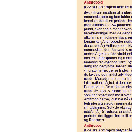
Anthropoid
(GrÃ¦sk). Anthropoid betyder 
dvs. ethvert medlem af under
menneskeaber og hominider (f
henvises der til en periode, 
(den atlantiske) pÃ¥ planete
punkt, hvor nogle mennesker e
raceblandinger med de dengan
afkom fra en tidligere tilsvar
lemuriske). Anthropoider ned
derfor udgÃ¸r Anthropoider ik
mennesket i den forstand, so
undersÃ¸gelse af de strukturel
mellem Anthropoider og menne
monader fra dyreriget ikke lÃ¦
dengang begyndte Jorden sin o
vil uratomerne, der er findes
de laveste og mindst udvikled
runde. Monaderne, der nu finde
inkarnation i lÃ¸bet af den nuv
Paranirvana. De vil fortsat ek
runde â€“ dvs. 5. runde. De re
som har nÃ¥et den mest avance
Anthropoiderne, vil have nÃ¥
befinder sig stadig i mennesk
sin afslutning. Selv de ekstra
uddÃ¸, fÃ¸r 5. rodrace er ophÃ¸r
periode, der ligger flere milli
og Rodrace).
Anthropos
(GrÃ¦sk). Anthropos betyder 