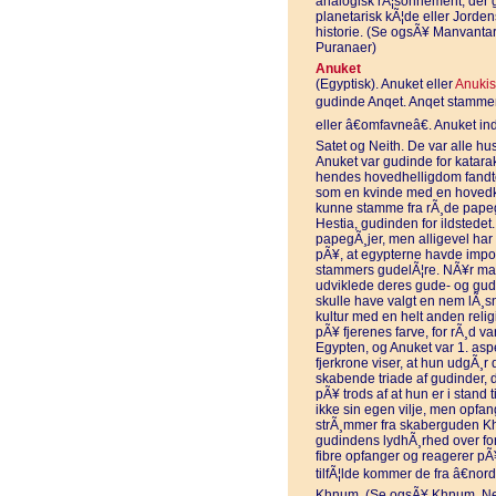
analogisk rÃ¦sonnement, der g
planetarisk kÃ¦de eller Jord
historie. (Se ogsÃ¥ Manvantar
Puranaer)
Anuket
(Egyptisk). Anuket eller
Anukis
gudinde Anqet. Anqet stammer f
eller â€omfavneâ€. Anuket in
Satet og Neith. De var alle h
Anuket var gudinde for katara
hendes hovedhelligdom fandte
som en kvinde med en hovedklÃ
kunne stamme fra rÃ¸de papeg
Hestia, gudinden for ildstedet
papegÃ¸jer, men alligevel har d
pÃ¥, at egypterne havde impor
stammers gudelÃ¦re. NÃ¥r ma
udviklede deres gude- og gudi
skulle have valgt en nem lÃ¸s
kultur med en helt anden relig
pÃ¥ fjerenes farve, for rÃ¸d v
Egypten, og Anuket var 1. asp
fjerkrone viser, at hun udgÃ¸r 
skabende triade af gudinder,
pÃ¥ trods af at hun er i stand 
ikke sin egen vilje, men opfa
strÃ¸mmer fra skaberguden K
gudindens lydhÃ¸rhed over fo
fibre opfanger og reagerer pÃ¥
tilfÃ¦lde kommer de fra â€no
Khnum. (Se ogsÃ¥ Khnum, Nei