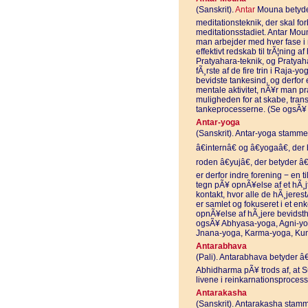
(Sanskrit).
Antar
Mouna betyder 
meditationsteknik, der skal for
meditationsstadiet. Antar Moun
man arbejder med hver fase i
effektivt redskab til trÃ¦ning
Pratyahara-teknik, og Pratyaha
fÃ¸rste af de fire trin i Raja-
bevidste tankesind, og derfo
mentale aktivitet, nÃ¥r man p
muligheden for at skabe, tran
tankeprocesserne. (Se ogsÃ¥ 
Antar-yoga
(Sanskrit). Antar-yoga stammer 
â€internâ€ og â€yogaâ€, de
roden â€yujâ€, der betyder â€
er derfor indre forening − en ti
tegn pÃ¥ opnÃ¥else af et hÃ¸jt
kontakt, hvor alle de hÃ¸jere
er samlet og fokuseret i et enk
opnÃ¥else af hÃ¸jere bevidsth
ogsÃ¥ Abhyasa-yoga, Agni-yog
Jnana-yoga, Karma-yoga, Kund
Antarabhava
(Pali). Antarabhava betyder â€
Abhidharma pÃ¥ trods af, at 
livene i reinkarnationsproces
Antarakasha
(Sanskrit). Antarakasha stamme