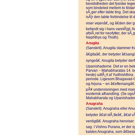
bevidstheden det fysiske leg
som bindeled mellem to tilsta
sÃ¸ger efter tabte ting. Det ska
isÃ¦r den tabte forbindelse ti
viser vejenâ€, og â€den der g
befandt sig i hans varetÃ¦gt.
afslÃ¸ret for neofytter, der sÃ¸
Nephthys og Thoth).
Anugita
(Sanskrit). Anugita stammer fra
â€gitaâ€, der betyder â€sangâ
syngeâ€. Anugita betyder derfo
Upanishaderne. Det er en bet
Parvan − Mahabharatas 14. b
heste) udfÃ¸rt af Yudhishthira.
periode. Ligesom Bhagavad-Gi
og Arjuna − en â€eftersangâ€ 
pÃ¥ undervisningen med mang
esoterisk afhandling. (Se ogs
Mahabharata og Upanishader
Anugraha
(Sanskrit). Anugraha eller An
betyder â€at stÃ¸tteâ€, â€at
venligtâ€. Anugraha henviser 
sag. I Vishnu Purana, er der sy
kaldes Anugraha, som â€bes