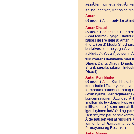
â€sjÃ¦len, formet af det tÃ¦n
Kausallegemet, Manas og Mo
Antar
(Sanskrit). Antar betyder â€indr
Antar Dhauti
(Sanskrit).
Antar
Dhauti er bete
(Shat-Marma) i yoga. Dhauti er
kaldes de fire dele a) Antar (in
(hjerte) og d) Moola Shodhana
beskrives i denne yoga-Ã¸velse
â€kludâ€). Yoga-Ã¸velsen mÃ
fuld overensstemmelse med te
Dhauti, Danta Dhauti, Dhauti,
Shankhaprakshalana, Tridosha
Dhauti).
Antar Kumbhaka
(Sanskrit).
Antar
Kumbhaka bety
er et stadie i Pranayama, hvor
Kumbhaka danner grundlag fo
(Pranayama), der regulerer akt
koncentrationen. Ã…ndedrÃ¦tt
Imellem de to yderpunkter, er 
millisekunder), som normalt 
igen i rytmen indÃ¥nding-pa
Den stÃ¸rste pause forekommer
Ã¸ge pausen ved at regulere Ã¥
former for af Pranayama- og
Pranayama og Rechaka).
Antar Mouna