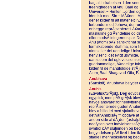
bag alt i skabelsen. I den sen
treenigheden af Anu, Baal og E
Universet − Himlen, Jorden og 
identisk med Sin − MÃ¥nen. M
der er kilden til alt materielt l
forbundet med Jehova, der ru
er begge reprÃ¦senteret i Ã¥n
maskuline og Ã¥ndelige og det 
eller modsÃ¦tningernes par. De
Anu (atom) pÃ¥ sanskrit har s
formskabende Brahma, som filo
atom eller det uendelige Unive
henviser til det evigt usynli
uanset om det opleves som en 
guddommelige, Ã¥ndelige foku
kilden til de mangfoldige st
Atom, Baal,Bhagavad-Gita, Ea,
Anubhava
(Sanskrit). Anubhava betyder er
Anubis
(Egyptisk/GrÃ¦sk). Den egypti
egyptisk, men pÃ¥ grÃ¦sk blev 
havde ansvaret for neofytter
reprÃ¦senterede guden Anubi
blev afbilledet med sjakalhov
det var Anubisâ€™ opgave at v
anden side af dÃ¸den (astralpl
neofytten over indvielsens tÃ¦rs
symbol pÃ¥ slutningen og begy
begyndelsen pÃ¥ livet i den ik
stadie i menneskelivet og beg