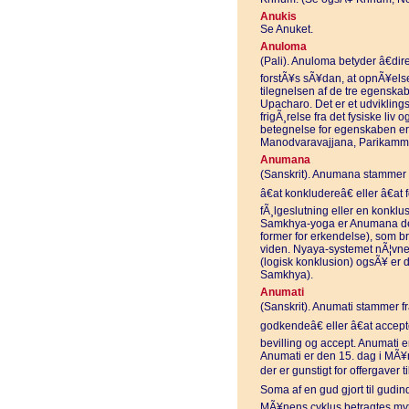
Anukis
Se Anuket.
Anuloma
(Pali). Anuloma betyder â€dire
forstÃ¥s sÃ¥dan, at opnÃ¥else
tilegnelsen af de tre egensk
Upacharo. Det er et udvikling
frigÃ¸relse fra det fysiske liv
betegnelse for egenskaben e
Manodvaravajjana, Parikamm
Anumana
(Sanskrit). Anumana stammer f
â€at konkludereâ€ eller â€at
fÃ¸lgeslutning eller en konklu
Samkhya-yoga er Anumana den
former for erkendelse), som bru
viden. Nyaya-systemet nÃ¦vner 
(logisk konklusion) ogsÃ¥ er
Samkhya).
Anumati
(Sanskrit). Anumati stammer fr
godkendeâ€ eller â€at accept
bevilling og accept. Anumati e
Anumati er den 15. dag i MÃ¥ne
der er gunstigt for offergaver 
Soma af en gud gjort til gudind
MÃ¥nens cyklus betragtes my