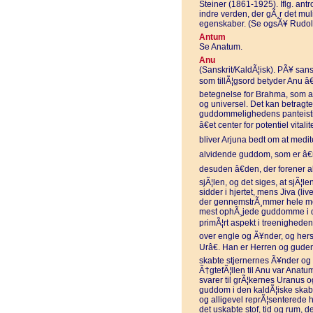
Steiner (1861-1925). Iflg. ant
indre verden, der gÃ¸r det mul
egenskaber. (Se ogsÃ¥ Rudolf
Antum
Se Anatum.
Anu
(Sanskrit/KaldÃ¦isk). PÃ¥ sans
som tillÃ¦gsord betyder Anu â€
betegnelse for Brahma, som an
og universel. Det kan betragte
guddommelighedens panteistis
â€et center for potentiel vital
bliver Arjuna bedt om at medit
alvidende guddom, som er â€
desuden â€den, der forener al
sjÃ¦len, og det siges, at sjÃ¦
sidder i hjertet, mens Jiva (li
der gennemstrÃ¸mmer hele men
mest ophÃ¸jede guddomme i d
primÃ¦rt aspekt i treenighed
over engle og Ã¥nder, og hers
Urâ€. Han er Herren og guden
skabte stjernernes Ã¥nder og
Ã†gtefÃ¦llen til Anu var Anatu
svarer til grÃ¦kernes Uranus o
guddom i den kaldÃ¦iske ska
og alligevel reprÃ¦senterede
det uskabte stof, tid og rum, 