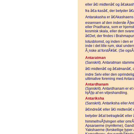
eller â€i midtenâ€ og â€akash
fra â€a-kasâ€, der betyder â€a
Antarakasha er â€Akashaens 
essensen af den inderste Ã¦t
eller Pradhana, som er hjems
kosmisk skala, eller den svare
â€Det, der findes i Brahmapura
lotusblomst, og inden i den er 
inde i det lille rum, skal unde
Ã¸nske at forstÃ¥â€. (Se og
Antaratman
(Sanskrit). Antaratman stammer 
â€i midtenâ€ og â€atmanâ€, 
indre Selv eller den oprindelig
ultimative forening med Anta
Antardhanam
(Sanskrit). Antardhanam er et 
hjÃ¦lp af en viljeshandling.
Antariksha
(Sanskrit). Antariksha eller An
â€indreâ€ eller â€i midtenâ€
betyder â€at betragteâ€ eller 
himmelhvÃ¦lvingen eller omrÃ
Apsaraerne (nymferne), Gand
Yakshaerne (forskellige typer