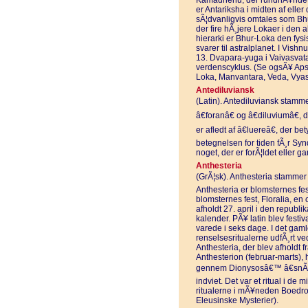
Kamadhenu, der rundhÃ¥ndet o
er Antariksha i midten af eller
sÃ¦dvanligvis omtales som Bhu
der fire hÃ¸jere Lokaer i den 
hierarki er Bhur-Loka den fysi
svarer til astralplanet. I Vis
13. Dvapara-yuga i Vaivasvat
verdenscyklus. (Se ogsÃ¥ Aps
Loka, Manvantara, Veda, Vya
Antediluviansk
(Latin). Antediluviansk stammer 
â€foranâ€ og â€diluviumâ€,
er afledt af â€luereâ€, der be
betegnelsen for tiden fÃ¸r Sy
noget, der er forÃ¦ldet eller 
Anthesteria
(GrÃ¦sk). Anthesteria stammer 
Anthesteria er blomsternes fes
blomsternes fest, Floralia, en
afholdt 27. april i den republi
kalender. PÃ¥ latin blev festi
varede i seks dage. I det gam
renselsesritualerne udfÃ¸rt 
Anthesteria, der blev afholdt 
Anthesterion (februar-marts), 
gennem Dionysosâ€™ â€snÃ¦vre
indviet. Det var et ritual i de 
ritualerne i mÃ¥neden Boedro
Eleusinske Mysterier).