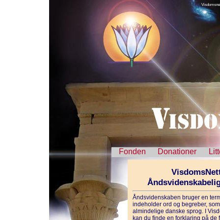
Visdomsnet
Fonden
Donationer
Lit
VisdomsNett
Åndsvidenskabeli
Åndsvidenskaben bruger en term
indeholder ord og begreber, som 
almindelige danske sprog. I Vis
kan du finde en forklaring på de f