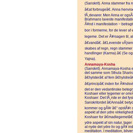
(Sanskrit). Anna stammer fra ro
â€at forbrugeâ€. Anna henviser
fÃ¸devarer. Men Anna er ogsÃ¥
Brahmans laveste manifestati
Ã¥nd i manifestation − betragt
bor i formerne, for de lever af 
legeme. Det er Ã¥rsagen til, a
â€vandâ€. â€Levende vÃ¦sen
skabes af regn, regn stammer f
handlinger (Karma).â€ (Se 
Yajna).
Annamaya-Kosha
(Sanskrit). Annamaya-Kosha er
det samme som Sthula Sharira e
â€hylsterâ€ af fem â€hylstreâ
â€principâ€ inden for Ã¥ndsv
det er den vedantinske betegn
Koshaer eller legemer er omrÃ
Koshaer: Det fÃ¸rste er det f
Sanskritordet â€Annaâ€ betyde
kommer og gÃ¥r â€“ opstÃ¥r og
aspekt af den ydre virkelighed
Koshaer for â€madlegemetâ€
ydre aspekt af sin natur, tager
at nyde det ydre liv og gÃ¥ in
meditation. I meditation, bl