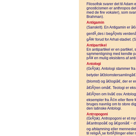
Filosofisk svarer det til Adam
gnosticismen er anthropos det
med de fire vokaler), som sv
Brahman).
Antigamin
(Sanskrit). En Antigamin er â€
genfÃ¸des i begÃ¦rets verdenâ€
gÃ¥r forud for Arhat-stadiet. (
Antipartikel
En antipartikel er en partikel
sammenligning med kendte part
pÃ¥ en mulig eksistens af antis
Antologi
(GrÃ¦sk). Antologi stammer fra 
betyder â€blomstersamlingâ€,
(blomst) og â€logiâ€, der er 
â€lÃ¦ren omâ€. Teologi er ek
â€lÃ¦ren om livâ€ osv. Antolog
eksempler fra Ã©n eller flere f
bruges navnlig om to store di
den latinske Antologi.
Antropogoni
(GrÃ¦sk). Antropogoni er et my
â€antropoâ€ og â€goniâ€ 
og afstamning eller menneskets
til religiÃ¸se fortÃ¦llinger e