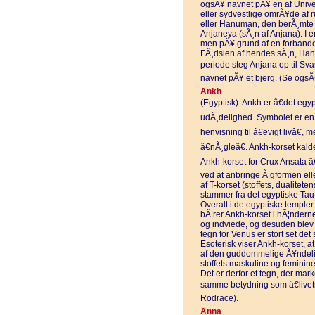
ogsÃ¥ navnet pÃ¥ en af Univers
eller sydvestlige omrÃ¥de af
eller Hanuman, den berÃ¸mte
Anjaneya (sÃ¸n af Anjana). I e
men pÃ¥ grund af en forbande
FÃ¸dslen af hendes sÃ¸n, Han
periode steg Anjana op til Sv
navnet pÃ¥ et bjerg. (Se og
Ankh
(Egyptisk). Ankh er â€det egy
udÃ¸delighed. Symbolet er en h
henvisning til â€evigt livâ€,
â€nÃ¸gleâ€. Ankh-korset kalde
Ankh-korset for Crux Ansata â
ved at anbringe Ã¦gformen ell
af T-korset (stoffets, dualitet
stammer fra det egyptiske Tau 
Overalt i de egyptiske templer
bÃ¦rer Ankh-korset i hÃ¦ndern
og indviede, og desuden blev
tegn for Venus er stort set d
Esoterisk viser Ankh-korset, a
af den guddommelige Ã¥ndelig
stoffets maskuline og feminine
Det er derfor et tegn, der mark
samme betydning som â€livets
Rodrace).
Anna