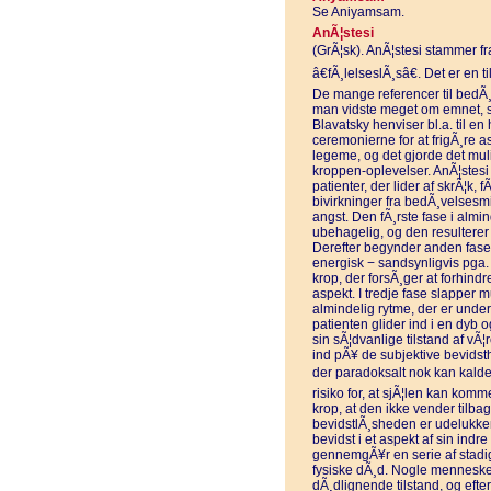
Se Aniyamsam.
AnÃ¦stesi
(GrÃ¦sk). AnÃ¦stesi stammer fr
â€fÃ¸lelseslÃ¸sâ€. Det er en 
De mange referencer til bedÃ¸v
man vidste meget om emnet, s
Blavatsky henviser bl.a. til en h
ceremonierne for at frigÃ¸re as
legeme, og det gjorde det mul
kroppen-oplevelser. AnÃ¦stesi 
patienter, der lider af skrÃ¦k,
bivirkninger fra bedÃ¸velsesm
angst. Den fÃ¸rste fase i almin
ubehagelig, og den resulterer 
Derefter begynder anden fase
energisk − sandsynligvis pga.
krop, der forsÃ¸ger at forhindre
aspekt. I tredje fase slapper m
almindelig rytme, der er unde
patienten glider ind i en dyb
sin sÃ¦dvanlige tilstand af vÃ
ind pÃ¥ de subjektive bevidsthe
der paradoksalt nok kan kalde
risiko for, at sjÃ¦len kan komm
krop, at den ikke vender tilba
bevidstlÃ¸sheden er udelukken
bevidst i et aspekt af sin i
gennemgÃ¥r en serie af stadig
fysiske dÃ¸d. Nogle mennesker 
dÃ¸dlignende tilstand, og efte