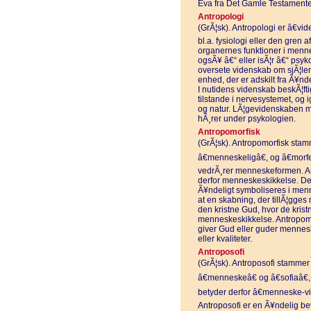
Eva fra Det Gamle Testamente
Antropologi
(GrÃ¦sk). Antropologi er â€v
bl.a. fysiologi eller den gren
organernes funktioner i mennes
ogsÃ¥ â€“ eller isÃ¦r â€“ psyk
oversete videnskab om sjÃ¦le
enhed, der er adskilt fra Ã¥nd
I nutidens videnskab beskÃ¦fti
tilstande i nervesystemet, og 
og natur. LÃ¦gevidenskaben 
hÃ¸rer under psykologien.
Antropomorfisk
(GrÃ¦sk). Antropomorfisk stamm
â€menneskeligâ€, og â€morfe
vedrÃ¸rer menneskeformen. An
derfor menneskeskikkelse. Det 
Ã¥ndeligt symboliseres i menne
at en skabning, der tillÃ¦gg
den kristne Gud, hvor de krist
menneskeskikkelse. Antropomo
giver Gud eller guder menne
eller kvaliteter.
Antroposofi
(GrÃ¦sk). Antroposofi stammer 
â€menneskeâ€ og â€sofiaâ€,
betyder derfor â€menneske-vi
Antroposofi er en Ã¥ndelig be