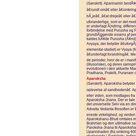
(Sanskrit). Aparinamin bestÃ¥r 
â€rundt omâ€ eller â€omkrin
bÃ¸jeâ€, â€at drejeâ€ eller â
uforanderlige, som er det mods
er underlagt Ã¦ndring, differen
forbindelse med Purusha og Pr
grundlÃ¦ggende essens af pe
kaldes bÃ¥de Purusha (Ã¥nd) 
Avyaya, der betyder â€uforgÃ¦n
elemental-stadiet) er Vyaya (f
â€underlagt forandringâ€. Me
de perioder, hvor de er i mani
(illusoriske), og deres samspi
evolutionen i den aktuelle M
Pradhana, Prakriti, Puranaer 
Aparoksha
(Sanskrit). Aparoksha betyder â
oplevelse af sandhedenâ€. A
eller viden, som modtages fra
Aparoksha-Jnana. Der er tale o
det universelle Selv via en di
Advaita Vedanta-filosofien er 
eneste virkelighed, og verden
Aparokshanu-Bhuti omtales met
Brahman og den ultimative san
Paroksha-Jnana til Aparoksha
Upanishaden (fra omkring 600-