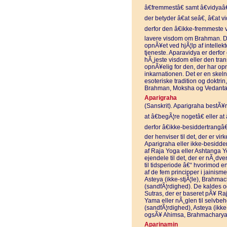
â€fremmestâ€ samt â€vidyaâ€
der betyder â€at seâ€, â€at 
derfor den â€ikke-fremmeste v
lavere visdom om Brahman. Der
opnÃ¥et ved hjÃ¦lp af intellekte
tjeneste. Aparavidya er derfor
hÃ¸jeste visdom eller den tr
opnÃ¥elig for den, der har opn
inkarnationen. Det er en ske
esoteriske tradition og doktrin,
Brahman, Moksha og Vedanta
Aparigraha
(Sanskrit). Aparigraha bestÃ¥r 
at â€begÃ¦re nogetâ€ eller at 
derfor â€ikke-besiddertrangâ€
der henviser til det, der er vi
Aparigraha eller ikke-besidde
af Raja Yoga eller Ashtanga Y
ejendele til det, der er nÃ¸dvend
til tidsperiode â€“ hvorimod e
af de fem principper i jainis
Asteya (ikke-stjÃ¦le), Brahmac
(sandfÃ¦rdighed). De kaldes o
Sutras, der er baseret pÃ¥ Ra
Yama eller nÃ¸glen til selvbeh
(sandfÃ¦rdighed), Asteya (ikke
ogsÃ¥ Ahimsa, Brahmacharya,
Aparinamin