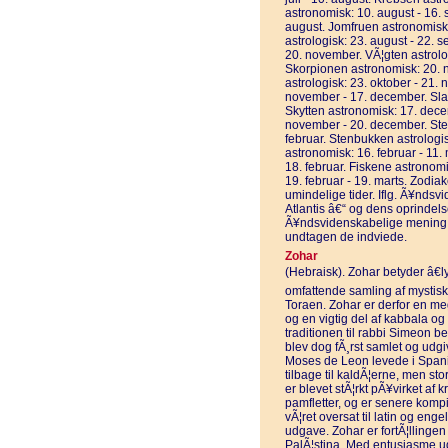
astronomisk: 10. august - 16. s
august. Jomfruen astronomisk:
astrologisk: 23. august - 22. 
20. november. VÃ¦gten astrolog
Skorpionen astronomisk: 20. 
astrologisk: 23. oktober - 21
november - 17. december. Sla
Skytten astronomisk: 17. decem
november - 20. december. Ste
februar. Stenbukken astrologi
astronomisk: 16. februar - 11.
18. februar. Fiskene astronomis
19. februar - 19. marts. Zodiak
umindelige tider. Iflg. Ã¥nds
Atlantis â€“ og dens oprindels
Ã¥ndsvidenskabelige mening er 
undtagen de indviede.
Zohar
(Hebraisk). Zohar betyder â€ly
omfattende samling af mystisk
Toraen. Zohar er derfor en m
og en vigtig del af kabbala og
traditionen til rabbi Simeon b
blev dog fÃ¸rst samlet og udgi
Moses de Leon levede i Spanie
tilbage til kaldÃ¦erne, men st
er blevet stÃ¦rkt pÃ¥virket af
pamfletter, og er senere kompil
vÃ¦ret oversat til latin og enge
udgave. Zohar er fortÃ¦llingen
PalÃ¦stina. Med entusiasme u