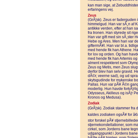
kan man sige, at Zebuddhister
erfaringens vej.
Zeus
(GrÃ¦sk). Zeus er faderguden 
himmelgud. Han var sÃ¸n af K
antikke verden, efter at han
fra tronen. Han styrede sit r
Han var gift med sin sÃ¸ster
Hebe og Ares. Men han var des
giftermÃ¥l. Han var bl.a. tidl
med hende fik han Athene. Ha
for lov og orden. Og han havd
med hende fik han Artemis og Ap
alment respekteret som Olympe
Zeus og Metis, men Zeus slug
derfor blev han selv gravid. H
dÃ©r, veerne sad), og ud spra
skytsgudinde for mykenske bo
Pallas. Hun var pÃ¥ Ã©n gang 
moderlig. Hun havde forkÃ¦rlig
Odysseus, Akilleus og isÃ¦r P
Kronos og Medusa).
Zodiak
(GrÃ¦sk). Zodiak stammer fra 
kaldes zodiaken ogsÃ¥ for â€d
stor forskel pÃ¥ stjernebillede
stjernekonstellationer, som m
cirkel, som Jordens bane teg
udgangspunkt i Jordens bane 
bÃ¦lte pÃ¥ himlen, som Solens