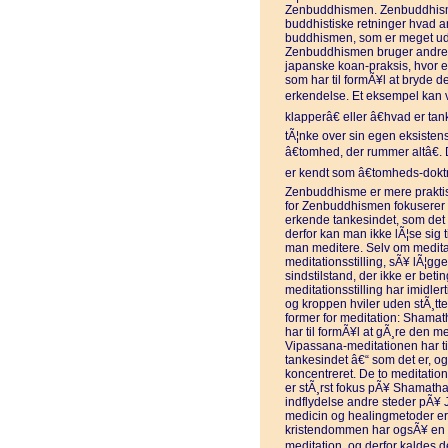
Zenbuddhismen. Zenbuddhismen 
buddhistiske retninger hvad a
buddhismen, som er meget udb
Zenbuddhismen bruger andre o
japanske koan-praksis, hvor e
som har til formÃ¥l at bryde d
erkendelse. Et eksempel kan 
klapperâ€ eller â€hvad er tan
tÃ¦nke over sin egen eksisten
â€tomhed, der rummer altâ€.
er kendt som â€tomheds-doktri
Zenbuddhisme er mere praktisk
for Zenbuddhismen fokuserer 
erkende tankesindet, som det vi
derfor kan man ikke lÃ¦se sig t
man meditere. Selv om meditat
meditationsstilling, sÃ¥ lÃ¦gg
sindstilstand, der ikke er beting
meditationsstilling har imidle
og kroppen hviler uden stÃ¸tte,
former for meditation: Shama
har til formÃ¥l at gÃ¸re den m
Vipassana-meditationen har ti
tankesindet â€“ som det er, og
koncentreret. De to meditatio
er stÃ¸rst fokus pÃ¥ Shamath
indflydelse andre steder pÃ¥ J
medicin og healingmetoder e
kristendommen har ogsÃ¥ en fo
meditation, og derfor kaldes d