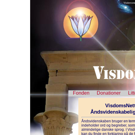
Visdomsnet
Fonden
Donationer
Lit
VisdomsNett
Åndsvidenskabeli
Åndsvidenskaben bruger en term
indeholder ord og begreber, som 
almindelige danske sprog. I Vis
kan du finde en forklaring på de f