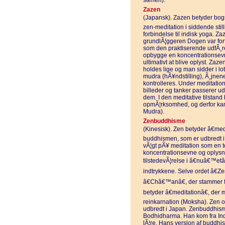
stenen).
Zazen
(Japansk). Zazen betyder bogs
zen-meditation i siddende stil
forbindelse til indisk yoga. Za
grundlÃ¦ggeren Dogen var forta
som den praktiserende udfÃ¸rer
opbygge en koncentrationsevne
ultimativt at blive oplyst. Zaz
holdes lige og man sidder i lot
mudra (hÃ¥ndstilling), Ã¸jnen
kontrolleres. Under meditation
billeder og tanker passerer ud
dem. I den meditative tilstan
opmÃ¦rksomhed, og derfor kan 
Mudra).
Zenbuddhisme
(Kinesisk). Zen betyder â€med
buddhismen, som er udbredt i
vÃ¦gt pÃ¥ meditation som en te
koncentrationsevne og oplysnin
tilstedevÃ¦relse i â€nuâ€™etâ€
indtrykkene. Selve ordet â€Ze
â€Châ€™anâ€, der stammer f
betyder â€meditationâ€, der 
reinkarnation (Moksha). Zen op
udbredt i Japan. Zenbuddhisme
Bodhidharma. Han kom fra In
lÃ¦re. Hans version af buddhis