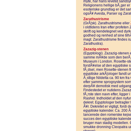
myte, har hans levetid sandsyn
Religionens hellige bÃ¸ger er
esoteriske grundlag er det sa
ogsÃ¥ Avesta, Parser og Zarat
Zarathustrisme
(GrÃ¦sk). Zarathustrisme eller
i oldtidens Iran efter profete
skrift og kendetegnet ved dyr
godhed og renhed af sine tilh
magt. Zarathustrisme findes is
Zarathustra).
Zazazig-stenen
(Egyptologi). Zazazig-stenen
samme mÃ¥de som den berÃ¸mte
Museum i London. Rosette-sten
forstÃ¥else af den egyptiske sk
fÃ¸dsel, men Rosette-stenen f
egyptiske arkÃ¦ologer fandt u
Ã¸stlige Nildelta ca. 90 km fr
efter samme sprogsystem som R
derpÃ¥ demotisk med udgangsp
Findestedet er nutidens Zaza
fÃ¸rste sten navn efter, ligger
Rashid. Indholdet af den nyfun
dekret. Egyptologer betragter 
Ã¥r. Dekretet er vigtigt, fordi
egyptiske kalender. Ca. 200 Ã¥r
lancerede den romerske kejser
succes den egyptiske kalende
bruger man stadig modellen. C
smukke dronning Cleopatra und