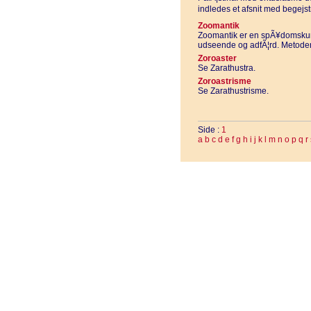
indledes et afsnit med begejs
Zoomantik
Zoomantik er en spÃ¥domskun
udseende og adfÃ¦rd. Metoden 
Zoroaster
Se Zarathustra.
Zoroastrisme
Se Zarathustrisme.
Side :
1
a
b
c
d
e
f
g
h
i
j
k
l
m
n
o
p
q
r