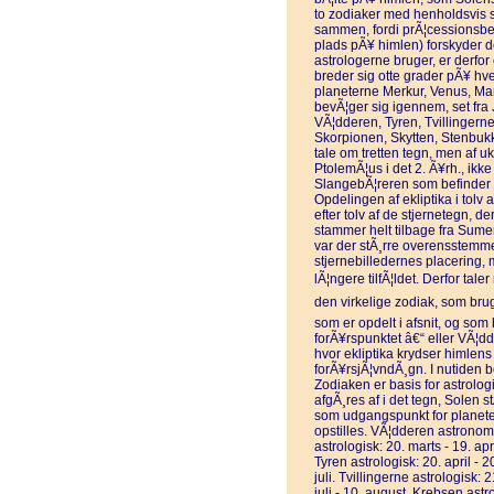
to zodiaker med henholdsvis st
sammen, fordi prÃ¦cessionsbe
plads pÃ¥ himlen) forskyder d
astrologerne bruger, er derfor
breder sig otte grader pÃ¥ hv
planeterne Merkur, Venus, Mar
bevÃ¦ger sig igennem, set fra 
VÃ¦dderen, Tyren, Tvillingern
Skorpionen, Skytten, Stenbuk
tale om tretten tegn, men af u
PtolemÃ¦us i det 2. Ã¥rh., ikk
SlangebÃ¦reren som befinder 
Opdelingen af ekliptika i tolv
efter tolv af de stjernetegn, d
stammer helt tilbage fra Sum
var der stÃ¸rre overensstemm
stjernebilledernes placering,
lÃ¦ngere tilfÃ¦ldet. Derfor tal
den virkelige zodiak, som brug
som er opdelt i afsnit, og som
forÃ¥rspunktet â€“ eller VÃ¦dd
hvor ekliptika krydser himlens
forÃ¥rsjÃ¦vndÃ¸gn. I nutiden be
Zodiaken er basis for astrologi
afgÃ¸res af i det tegn, Solen s
som udgangspunkt for planete
opstilles. VÃ¦dderen astronomi
astrologisk: 20. marts - 19. apr
Tyren astrologisk: 20. april - 2
juli. Tvillingerne astrologisk:
juli - 10. august. Krebsen astro