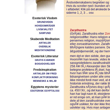
Åndsvidenskabens begreber og u
Hvis du scroller ned i bunden a
i alfabetet. Klik på det ønskede 
siderne 1, 2, 3 ... osv.
Esoterisk Visdom
GRUNDVIDEN
HOVEDOMRÅDER
LIVSKVALITET
Zarathustra
SAMFUND
(GrÃ¦sk). Zarathustra eller
Zor
religionsstifter. Hans religion
Skabende Meditation
persernes religion, mazdÃ¦isme
ARTIKLER
eller zoroastrianismen. Zarath
OVERBLIK
tilhÃ¦ngere kaldes parsere. Det
MEDITATIONERNE
â€guldstjernenâ€, og der henv
men det er den sidste, den gu
Esoterisk Litteratur
HvornÃ¥r han levede, vides ikk
GRATIS E-BØGER
sassanidetidens zarathustralitt
BOGUDGIVELSER
258 Ã¥r fÃ¸r Alexander den Sto
Fredsinspiration
betegne profetens fÃ¸dsel, han
hvor han fÃ¥r sine fÃ¸rste til
ARTIKLER OM FRED
tidsangivelsen under alle om
KONFLIKTFORSKNING
ikke mindst fordi man ved, at
MENNESKE & MILJØ
historisk erindring, der rakte 
Egyptens mysterier
Zarathustra nÃ¦vnes dog i grÃ¦
ca. 450 f.Kr., og det kan derfo
ESOTERISK EGYPTOLOGI
han har lagt navn til, eksiste
er ret enige om, at man pÃ¥ li
dele af den zarathustriske over
ogsÃ¥ usikker, for der ikke find
udvikler sig. Hvis man antager,