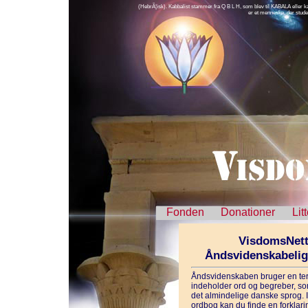
(HebrÃ¦isk). Kabbalist stammer fra Q B L H, som blev til KABALA eller kab
er et menneske, der stud
Fonden
Donationer
Lit
VisdomsNett
Åndsvidenskabeli
Åndsvidenskaben bruger en ter
indeholder ord og begreber, som
det almindelige danske sprog. 
ordbog kan du finde en forklarin