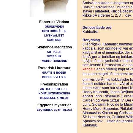
Åndsvidenskabens begreber og
Hvis du scroller ned i bunden 
staver i alfabetet. Klik på det 
klikke pÅ siderne 1, 2, 3 ... osv.
Esoterisk Visdom
GRUNDVIDEN
Det opslåede ord
HOVEDOMRÅDER
Kabbalist
LIVSKVALITET
Betydning
SAMFUND
(HebrÃ¦isk). Kabbalist stammer 
Skabende Meditation
kabbala, som oprindeligt var en 
ARTIKLER
kabbalist er et menneske, der
OVERBLIK
forsÃ¸ger at fortolker og forkla
hjÃ¦lp af den symbolske kabbala
MEDITATIONERNE
som levede i Jerusalem ved beg
Esoterisk Litteratur
kabbala
er en dÃ¥rlig kopi af 
GRATIS E-BØGER
desuden meget af den persiske 
BOGUDGIVELSER
glimtvis berÃ¸mte kabbalister l
frem til nutiden har der vÃ¦ret et
Fredsinspiration
mennesker, som har studeret k
ARTIKLER OM FRED
Henry Khunrath, Jacob BÃ¶hmen
KONFLIKTFORSKNING
abbed John Trithemius, Corneli
MENNESKE & MILJØ
Carden og Pave Sixtus IV. Der
Lully, Giovanni Pico de la Mira
Egyptens mysterier
Henry More, Eugenius Philalet
ESOTERISK EGYPTOLOGI
Athanasius Kircher og Christi
Sir Isaac Newton, Gottfried Wi
Spinoza osv. − listen er uendel
Kabbala).