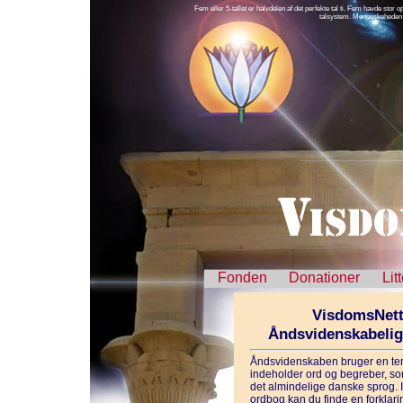
Fem eller 5-tallet er halvdelen af det perfekte tal ti. Fem havde stor
talsystem. Menneskeheden be
Fonden
Donationer
Lit
VisdomsNett
Åndsvidenskabeli
Åndsvidenskaben bruger en ter
indeholder ord og begreber, som
det almindelige danske sprog. 
ordbog kan du finde en forklarin