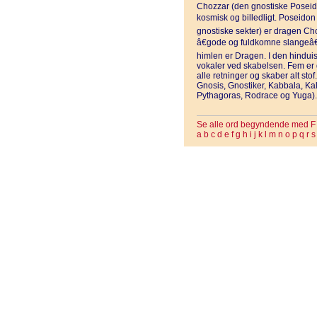
Chozzar (den gnostiske Poseido
kosmisk og billedligt. Poseidon 
gnostiske sekter) er dragen Ch
â€gode og fuldkomne slangeâ
himlen er Dragen. I den hinduis
vokaler ved skabelsen. Fem er d
alle retninger og skaber alt s
Gnosis, Gnostiker, Kabbala, K
Pythagoras, Rodrace og Yuga).
Se alle ord begyndende med F
a
b
c
d
e
f
g
h
i
j
k
l
m
n
o
p
q
r
s