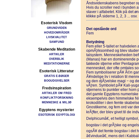
Åndsvidenskabens begreber og
Hvis du scroller ned i bunden 
staver i alfabetet. Klik på det 
klikke pÅ siderne 1, 2, 3 ... osv.
Esoterisk Visdom
GRUNDVIDEN
Det opslåede ord
HOVEDOMRÅDER
Fem
LIVSKVALITET
Betydning
SAMFUND
Fem eller 5-tallet er halvdelen a
Skabende Meditation
opmÃ¦rksomhed og blev studeret 
ARTIKLER
talsystem. Menneskeheden befin
OVERBLIK
(Manas) har en dominerende po
takkede stjerne eller Pentagr
MEDITATIONERNE
mennesket, der ofte omtales so
Esoterisk Litteratur
Fem symboliserer pÃ¥ Ã©n gang 
GRATIS E-BØGER
Ã¥ndelige liv i relation til m
BOGUDGIVELSER
og den djÃ¦velske magi − og den
vÃ¦ren. Symbolet pÃ¥ Kali-yuga
Fredsinspiration
stjernens to punkter eller horn 
ARTIKLER OM FRED
det gamle Egyptens numeriske m
KONFLIKTFORSKNING
eksempelvis den himmelske Ni
MENNESKE & MILJØ
krokodiller i den femte skabelse.
Gnostikerne, og fem ord var d
Egyptens mysterier
krÃ¦fter, der blev givet til de i
ESOTERISK EGYPTOLOGI
Delphicumâ€, et helligt symbol,
bogstav i det grÃ¦ske og engelsk
ogsÃ¥ det femte bogstav i det h
â€vindueâ€, mens det i Kabbal