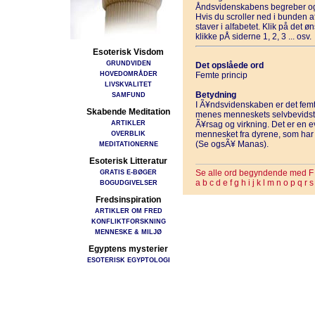
Åndsvidenskabens begreber og
Hvis du scroller ned i bunden 
staver i alfabetet. Klik på det 
klikke pÅ siderne 1, 2, 3 ... osv.
Esoterisk Visdom
GRUNDVIDEN
Det opslåede ord
HOVEDOMRÅDER
Femte princip
LIVSKVALITET
Betydning
SAMFUND
I Ã¥ndsvidenskaben er det femt
Skabende Meditation
menes menneskets selvbevidsthed
ARTIKLER
Ã¥rsag og virkning. Det er en e
OVERBLIK
mennesket fra dyrene, som har e
(Se ogsÃ¥ Manas).
MEDITATIONERNE
Esoterisk Litteratur
GRATIS E-BØGER
Se alle ord begyndende med F
a
b
c
d
e
f
g
h
i
j
k
l
m
n
o
p
q
r
s
BOGUDGIVELSER
Fredsinspiration
ARTIKLER OM FRED
KONFLIKTFORSKNING
MENNESKE & MILJØ
Egyptens mysterier
ESOTERISK EGYPTOLOGI