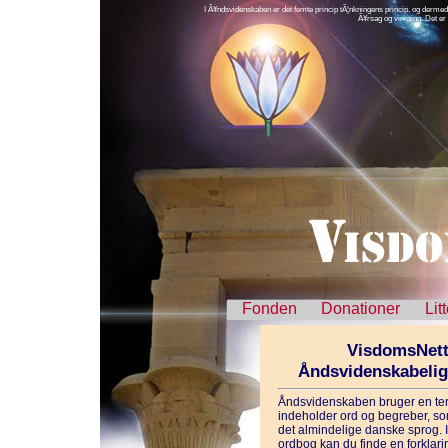
I Ã¥ndsvidenskaben er det femte princip tÃ¦nkningens princip, og dermed 
Ã¥rsag og virkning. Det e
Fonden
Donationer
Lit
VisdomsNett
Åndsvidenskabeli
Åndsvidenskaben bruger en ter
indeholder ord og begreber, som
det almindelige danske sprog. 
ordbog kan du finde en forklarin